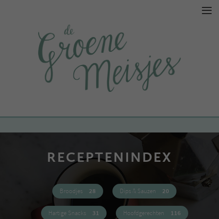
RECEPTENINDEX
Broodjes
28
Dips & Sauzen
20
Hartige Snacks
31
Hoofdgerechten
116