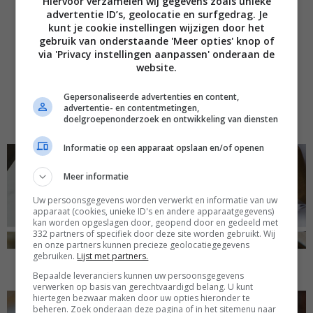
Hiervoor verzamelen wij gegevens zoals unieke
advertentie ID’s, geolocatie en surfgedrag. Je
kunt je cookie instellingen wijzigen door het
gebruik van onderstaande 'Meer opties' knop of
via 'Privacy instellingen aanpassen' onderaan de
website.
Gepersonaliseerde advertenties en content,
SUIKERVRIJE KOEKJES MET FRUITSPREAD VAN
advertentie- en contentmetingen,
doelgroepenonderzoek en ontwikkeling van diensten
YESPERS
Informatie op een apparaat opslaan en/of openen
Meer informatie
Uw persoonsgegevens worden verwerkt en informatie van uw
apparaat (cookies, unieke ID's en andere apparaatgegevens)
kan worden opgeslagen door, geopend door en gedeeld met
332 partners of specifiek door deze site worden gebruikt. Wij
en onze partners kunnen precieze geolocatiegegevens
gebruiken.
Lijst met partners.
VEGAN SINTERKLAAS (+ SPECULOOS BROWNIES)
Bepaalde leveranciers kunnen uw persoonsgegevens
verwerken op basis van gerechtvaardigd belang. U kunt
hiertegen bezwaar maken door uw opties hieronder te
beheren. Zoek onderaan deze pagina of in het sitemenu naar