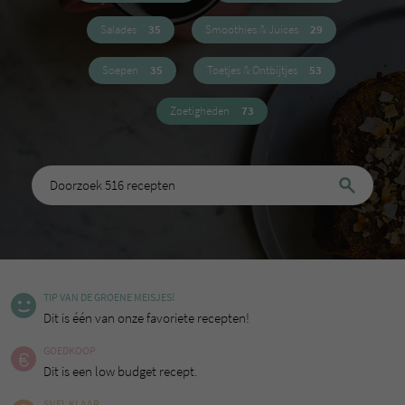
Salades
35
Smoothies & Juices
29
Soepen
35
Toetjes & Ontbijtjes
53
Zoetigheden
73
TIP VAN DE GROENE MEISJES!
Dit is één van onze favoriete recepten!
GOEDKOOP
Dit is een low budget recept.
SNEL KLAAR