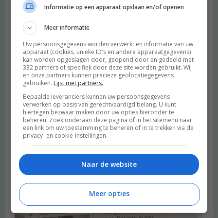
Informatie op een apparaat opslaan en/of openen
Meer informatie
Uw persoonsgegevens worden verwerkt en informatie van uw
apparaat (cookies, unieke ID's en andere apparaatgegevens)
kan worden opgeslagen door, geopend door en gedeeld met
januari 2013 – Merel deelt over haar liefde voor tweedehands in
332 partners of specifiek door deze site worden gebruikt. Wij
het Algemeen Dagblad.
en onze partners kunnen precieze geolocatiegegevens
gebruiken.
Lijst met partners.
Bepaalde leveranciers kunnen uw persoonsgegevens
verwerken op basis van gerechtvaardigd belang. U kunt
hiertegen bezwaar maken door uw opties hieronder te
beheren. Zoek onderaan deze pagina of in het sitemenu naar
een link om uw toestemming te beheren of in te trekken via de
privacy- en cookie-instellingen.
Naar de website
Meer opties