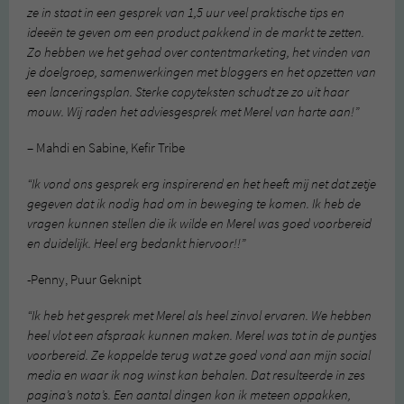
ze in staat in een gesprek van 1,5 uur veel praktische tips en
ideeën te geven om een product pakkend in de markt te zetten.
Zo hebben we het gehad over contentmarketing, het vinden van
je doelgroep, samenwerkingen met bloggers en het opzetten van
een lanceringsplan. Sterke copyteksten schudt ze zo uit haar
mouw. Wij raden het adviesgesprek met Merel van harte aan!”
– Mahdi en Sabine, Kefir Tribe
“Ik vond ons gesprek erg inspirerend en het heeft mij net dat zetje
gegeven dat ik nodig had om in beweging te komen. Ik heb de
vragen kunnen stellen die ik wilde en Merel was goed voorbereid
en duidelijk. Heel erg bedankt hiervoor!!”
-Penny, Puur Geknipt
“Ik heb het gesprek met Merel als heel zinvol ervaren. We hebben
heel vlot een afspraak kunnen maken. Merel was tot in de puntjes
voorbereid. Ze koppelde terug wat ze goed vond aan mijn social
media en waar ik nog winst kan behalen. Dat resulteerde in zes
pagina’s nota’s. Een aantal dingen kon ik meteen oppakken,