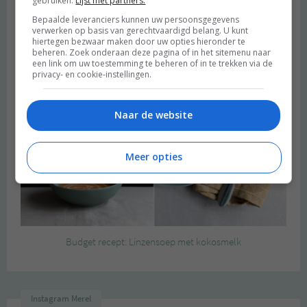
gebruiken.
Lijst met partners.
Bepaalde leveranciers kunnen uw persoonsgegevens
verwerken op basis van gerechtvaardigd belang. U kunt
hiertegen bezwaar maken door uw opties hieronder te
beheren. Zoek onderaan deze pagina of in het sitemenu naar
een link om uw toestemming te beheren of in te trekken via de
privacy- en cookie-instellingen.
Naar de website
Meer opties
Budget recept: Linzensoep met kokosmelk
Instagram Merel