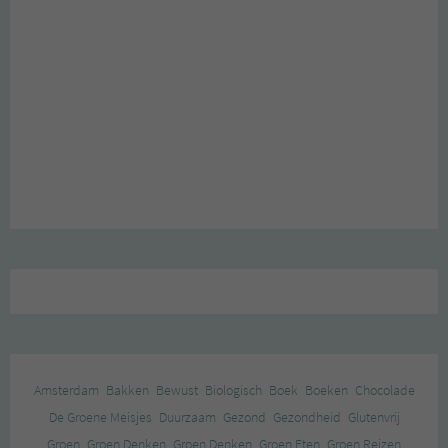
Amsterdam
Bakken
Bewust
Biologisch
Boek
Boeken
Chocolade
De Groene Meisjes
Duurzaam
Gezond
Gezondheid
Glutenvrij
Groen
Groen Denken
Groen Denken
Groen Eten
Groen Reizen