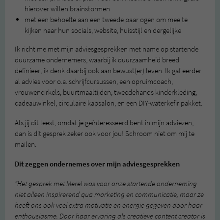
hierover willen brainstormen
met een behoefte aan een tweede paar ogen om mee te
kijken naar hun socials, website, huisstijl en dergelijke
Ik richt me met mijn adviesgesprekken met name op startende
duurzame ondernemers, waarbij ik duurzaamheid breed
definieer; ik denk daarbij ook aan bewust(er) leven. Ik gaf eerder
al advies voor o.a. schrijfcursussen, een opruimcoach,
vrouwencirkels, buurtmaaltijden, tweedehands kinderkleding,
cadeauwinkel, circulaire kapsalon, en een DIY-waterkefir pakket.
Als jij dit leest, omdat je geïnteresseerd bent in mijn adviezen,
dan is dit gesprek zeker ook voor jou! Schroom niet om mij te
mailen.
Dit zeggen ondernemes over mijn adviesgesprekken
“Het gesprek met Merel was voor onze startende onderneming
niet alleen inspirerend qua marketing en communicatie, maar ze
heeft ons ook veel extra motivatie en energie gegeven door haar
enthousiasme. Door haar ervaring als creatieve content creator is