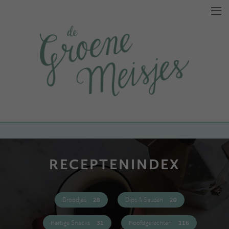
RECEPTENINDEX
Broodjes
28
Dips & Sauzen
20
Hartige Snacks
31
Hoofdgerechten
116