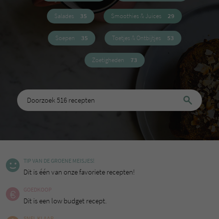
Salades
35
Smoothies & Juices
29
Soepen
35
Toetjes & Ontbijtjes
53
Zoetigheden
73
TIP VAN DE GROENE MEISJES!
Dit is één van onze favoriete recepten!
GOEDKOOP
Dit is een low budget recept.
SNEL KLAAR