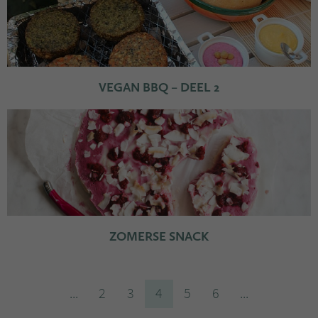
VEGAN BBQ – DEEL 2
ZOMERSE SNACK
...
2
3
4
5
6
...