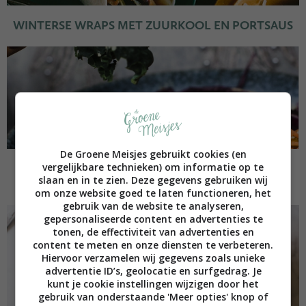
WINTERSE WRAPS MET ZUURKOOL EN PORTSAUS
De Groene Meisjes gebruikt cookies (en
vergelijkbare technieken) om informatie op te
MAALTIJDSALADE MET RIJST, BOERENKOOL EN
slaan en in te zien. Deze gegevens gebruiken wij
TAHIN
om onze website goed te laten functioneren, het
gebruik van de website te analyseren,
gepersonaliseerde content en advertenties te
tonen, de effectiviteit van advertenties en
content te meten en onze diensten te verbeteren.
Hiervoor verzamelen wij gegevens zoals unieke
advertentie ID’s, geolocatie en surfgedrag. Je
kunt je cookie instellingen wijzigen door het
gebruik van onderstaande 'Meer opties' knop of