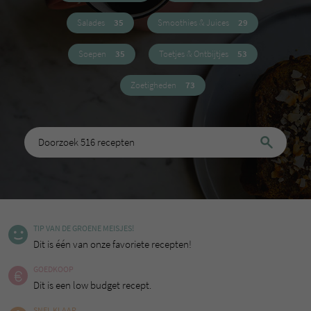
Salades
35
Smoothies & Juices
29
Soepen
35
Toetjes & Ontbijtjes
53
Zoetigheden
73
TIP VAN DE GROENE MEISJES!
Dit is één van onze favoriete recepten!
GOEDKOOP
Dit is een low budget recept.
SNEL KLAAR