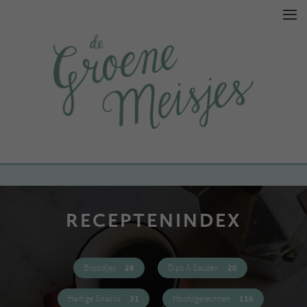
RECEPTENINDEX
Broodjes
28
Dips & Sauzen
20
Hartige Snacks
31
Hoofdgerechten
116