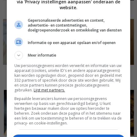
via 'Privacy instellingen aanpassen' onderaan de
website.
SMOOTHIEBOWL MET EXTRA EIWITTEN
Gepersonaliseerde advertenties en content,
advertentie- en contentmetingen,
doelgroepenonderzoek en ontwikkeling van diensten
Informatie op een apparaat opslaan en/of openen
Meer informatie
Uw persoonsgegevens worden verwerkt en informatie van uw
apparaat (cookies, unieke ID's en andere apparaatgegevens)
ONTBIJT MET CHAI-STOOFPEERTJES EN SNELLE
kan worden opgeslagen door, geopend door en gedeeld met
GRANOLA
332 partners of specifiek door deze site worden gebruikt. Wij
en onze partners kunnen precieze geolocatiegegevens
gebruiken.
Lijst met partners.
Bepaalde leveranciers kunnen uw persoonsgegevens
verwerken op basis van gerechtvaardigd belang. U kunt
hiertegen bezwaar maken door uw opties hieronder te
beheren. Zoek onderaan deze pagina of in het sitemenu naar
een link om uw toestemming te beheren of in te trekken via de
privacy- en cookie-instellingen.