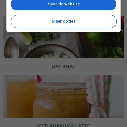
Naar de website
TACO’S
Meer opties
DAL BHAT
ICED KURKUMA LATTE