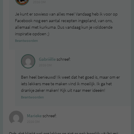
2016 OM
Je kunt er sowieso van alles mee! Vandaag heb ik voor op
Facebook nog een aantal recepten ingepland, van ons,
allemaal met kurkuma. Dus vandaag kun je voldoende
inspiratie opdoen ;)
Beantwoorden
Gabriëlle
schreef:
2016 OM
Ben heel benieuwd! Ik weet dat het goed is, maar om er
iets lekkers mee te maken vind ik moeilijk. Ik ga het
drankje zeker maken! Kijk uit naar meer ideeën!
Beantwoorden
Marieke
schreef:
2016 OM
Oeh, dat klinkt wel erg lekker en ziet er ook heerlijk uit (bij mij