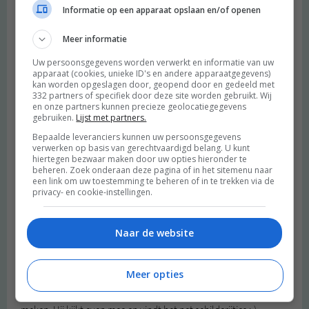
geniaal idee, het is inderdaad goed voor je gezondheid, dus
Informatie op een apparaat opslaan en/of openen
waarom eigenlijk niet? Lijkt me heel apart maar wel lekker! Ook
leuk dat het een ander kleurtje krijgt natuurlijk!
Meer informatie
Beantwoorden
Uw persoonsgegevens worden verwerkt en informatie van uw
apparaat (cookies, unieke ID's en andere apparaatgegevens)
kan worden opgeslagen door, geopend door en gedeeld met
eva
schreef:
332 partners of specifiek door deze site worden gebruikt. Wij
en onze partners kunnen precieze geolocatiegegevens
2016 OM
gebruiken.
Lijst met partners.
Jaaa! Heel lekker! Bovendien wordt kurkuma ook binnen de
Bepaalde leveranciers kunnen uw persoonsgegevens
verwerken op basis van gerechtvaardigd belang. U kunt
natuurvoeding gebruikt. Inderdaad om zijn verwarmende en
hiertegen bezwaar maken door uw opties hieronder te
ontstekingsremmende kwaliteiten!
beheren. Zoek onderaan deze pagina of in het sitemenu naar
Liefs!
een link om uw toestemming te beheren of in te trekken via de
privacy- en cookie-instellingen.
Beantwoorden
Naar de website
Stefanie
schreef:
2016 OM
Meer opties
Wauw! Dit ziet er echt zo lekker uit. En die foto’s, te mooi
gewoon. Zeg net tegen mijn man dat jullie zulke mooie foto’s