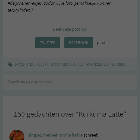
#degroenemeisjes, zodat wij je foto gemakkelijk kunnen
terugvinden!)
Deel deze post op:
[pinit]
TWITTER
FACEBOOK
,
,
|
,
,
GROEN ETEN
RECEPT
SMOOTHIES & JUICES
AMANDELMELK
GEMBER
GEZOND
Geschreven door:
Merel
150 gedachten over “
Kurkuma Latte
”
simpel, met een snufje liefde
schreef: