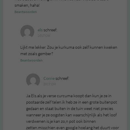
smaken, haha!
Beantwoorden
els
schreef:
2017 OM
Lijkt me lekker. Zou je kurkuma ook zelf kunnen kweken
met zoals gember?
Beantwoorden
Corrie
schreef:
2017 OM
Ja.Els.als je verse curcuma koopt dan kun je ze in
pootaarde zelf telen.ik heb ze in een grote buitenpot
gedaan en staat buiten in de tuin weet niet precies
wanneer je ze oogsten kan waarschijnlijk als het loof
verdwenen is.je kan zo,n pot ook binnen
zetten.misschien even google hoelang het duurt voor