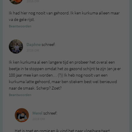
2016 OM
Ik had hier nog nooit van gehoord. Ik ken kurkuma alleen maar
va de gele rijst.
Beantwoorden
Daphne
schreef:
2016 OM
Ik ken kurkuma al een langere tijd en probeer het overal een
beetje in te stoppen omdat het zo gezond schijnt te zijn (en je er
100 jaar mee kan worden… (?)) Ik heb nog nooit van een
kurkuma latte gehoord, maar ben stiekem best wel benieuwd
naar de smaak. Scherp? Zoet?
Beantwoorden
Merel
schreef:
2016 OM
Het is zoet en romig en ik vind het naar vloeibare taart