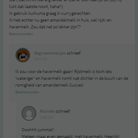
lukt dat laatste nooit, haha!!).
Ik gebruik kurkuma graag in currygerechten.
Ik heb echter nu geen amandelmelk in huis, wel rijst- en
havermelk. Zou dat net zo lekker zijn??
Beantwoorden
degroenemeisjes
schreef:
2016 OM
Ik zou voor de havermelk gaan! Rijstmelk is toch iets
‘wateriger’ en havermelk komt wat dichter in de buurt van de
romigheid van amandelmelk.Succes!
Beantwoorden
Marieke
schreef:
2016 OM
Ooohhh jummie!!
Meteen maar even gemaakt, met havermelk. Heerlijk!