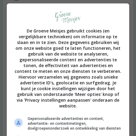
Hmmm dit lijkt me lekker. Ik moet zeggen dat kurkuma me niet
direct aansprak totdat ik het een keer bij Sla had. Daar maken Bij
Sla ze thee van kurkuma, gember en citroen en dat was zo
lekker! Ik denk dat dat wel enigszins vergelijkbaar is met dit
De Groene Meisjes gebruikt cookies (en
drankje, maar dan was de Sla versie minder romig.
vergelijkbare technieken) om informatie op te
slaan en in te zien. Deze gegevens gebruiken wij
Beantwoorden
om onze website goed te laten functioneren, het
gebruik van de website te analyseren,
gepersonaliseerde content en advertenties te
Merel
schreef:
tonen, de effectiviteit van advertenties en
2016 OM
content te meten en onze diensten te verbeteren.
Hiervoor verzamelen wij gegevens zoals unieke
Klopt, dat drinken wij ook dagelijks. Maar dit is echt een
advertentie ID’s, geolocatie en surfgedrag. Je
andere smaak. Romig en zoet, alsof je vloeibare taart drinkt :)
kunt je cookie instellingen wijzigen door het
gebruik van onderstaande 'Meer opties' knop of
Beantwoorden
via 'Privacy instellingen aanpassen' onderaan de
website.
Emma
schreef:
Gepersonaliseerde advertenties en content,
2016 OM
advertentie- en contentmetingen,
doelgroepenonderzoek en ontwikkeling van diensten
Ik heb kurkuma al wel veel gebruikt maar in een latte? Wat een