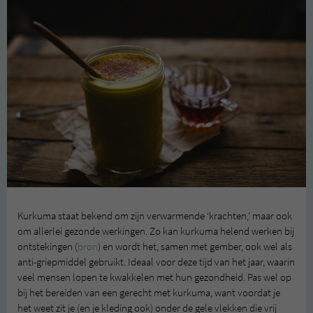
Kurkuma staat bekend om zijn verwarmende ‘krachten,’ maar ook
om allerlei gezonde werkingen. Zo kan kurkuma helend werken bij
ontstekingen (
bron
) en wordt het, samen met gember, ook wel als
anti-griepmiddel gebruikt. Ideaal voor deze tijd van het jaar, waarin
veel mensen lopen te kwakkelen met hun gezondheid. Pas wel op
bij het bereiden van een gerecht met kurkuma, want voordat je
het weet zit je (en je kleding ook) onder de gele vlekken die vrij