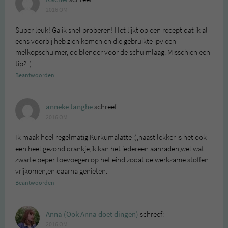
2016 OM
Super leuk! Ga ik snel proberen! Het lijkt op een recept dat ik al
eens voorbij heb zien komen en die gebruikte ipv een
melkopschuimer, de blender voor de schuimlaag. Misschien een
tip? :)
Beantwoorden
anneke tanghe
schreef:
2016 OM
Ik maak heel regelmatig Kurkumalatte :),naast lekker is het ook
een heel gezond drankje,ik kan het iedereen aanraden,wel wat
zwarte peper toevoegen op het eind zodat de werkzame stoffen
vrijkomen,en daarna genieten.
Beantwoorden
Anna (Ook Anna doet dingen)
schreef:
2016 OM