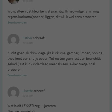
2016 OM
Wow, alleen dat kleurtje is al prachtig! Ik heb volgens mij nog
ergens kurkuma(poeder) liggen, dit wil ik wel eens proberen
Beantwoorden
Esther
schreef:
2016 OM
Klinkt goed! Ik drink dagelijks kurkuma, gember, limoen, honing
thee (met een snufje peper) Tot nu toe geen last van bronchitis
gehad :) Dit klink inderdaad meer als een lekker toetje, snel
proberen!
Beantwoorden
Lisette
schreef:
2016 OM
Wat is dit LEKKER zeg!!!! jammm
Nieuwe favoriet <3