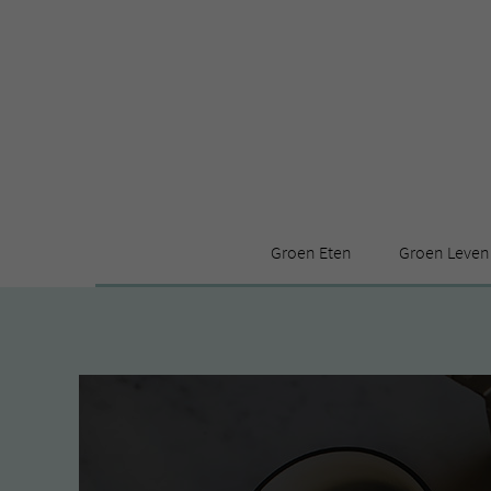
Groen Eten
Groen Leven
Receptenindex
Stijl
Producten
Huis
Leuke ding