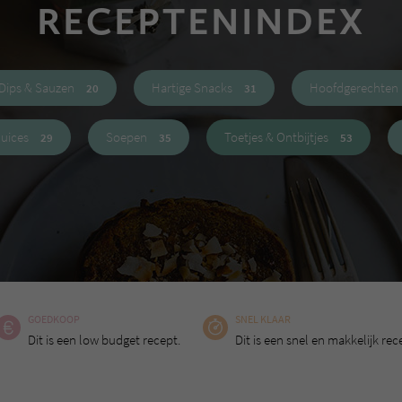
RECEPTENINDEX
Dips & Sauzen
Hartige Snacks
Hoofdgerechten
20
31
Juices
Soepen
Toetjes & Ontbijtjes
29
35
53
GOEDKOOP
SNEL KLAAR
Dit is een low budget recept.
Dit is een snel en makkelijk rec