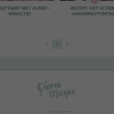
IJTTAART MET ALPRO –
RECEPT: HET ULTIE
WINACTIE!
HAVERMOUTONTBI
1
2
3
Privacy Statement