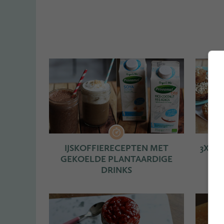
IJSKOFFIERECEPTEN MET
3X S
GEKOELDE PLANTAARDIGE
DRINKS