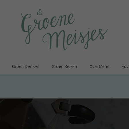
Groen Denken
Groen Reizen
Over Merel
Adv
In de media
Privacy Statement
en