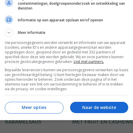
contentmetingen, doelgroepenonderzoek en ontwikkeling van
diensten
Informatie op een apparaat opslaan en/of openen
Meer informatie
OUDE RIJSTEPAP MET
BERRY & CHIA PUDD
NAASAPPEL-KARDEMOM
Uw persoonsgegevens worden verwerkt en informatie van uw apparaat
(cookies, unieke ID's en andere apparaatgegevens) kan worden
SIROOP
opgeslagen door, geopend door en gedeeld met 332 partners of
specifiek door deze site worden gebruikt. Wij en onze partners kunnen
precieze geolocatiegegevens gebruiken.
Lijst met partners.
Bepaalde leveranciers kunnen uw persoonsgegevens verwerken op basis
van gerechtvaardigd belang. U kunt hiertegen bezwaar maken door uw
opties hieronder te beheren. Zoek onderaan deze pagina of in het
sitemenu naar een link om uw toestemming te beheren of in te trekken
via de privacy- en cookie-instellingen.
Meer opties
Naar de website
HAVERREPEN MET
CHOCOLADE PANNENK
KARAMELSAUS
MET FRUIT EN CASHEW