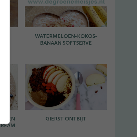
ING
WATERMELOEN-KOKOS-
BANAAN SOFTSERVE
OEKEN
GIERST ONTBIJT
CREAM