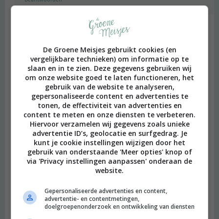
Haverrepen met karamelsaus | De Groene Meisjes
schreef:
De Groene Meisjes gebruikt cookies (en
2015 OM
vergelijkbare technieken) om informatie op te
slaan en in te zien. Deze gegevens gebruiken wij
[…] zijn deze week wel lekker aan het bakken zeg! Eerst al
om onze website goed te laten functioneren, het
pannenkoeken met cashewcream en fruit en nu deze super
gebruik van de website te analyseren,
makkelijke homemade haverrepen met kokos-karamel ‘drizzle.’
gepersonaliseerde content en advertenties te
Soms moet […]
tonen, de effectiviteit van advertenties en
content te meten en onze diensten te verbeteren.
Beantwoorden
Hiervoor verzamelen wij gegevens zoals unieke
advertentie ID’s, geolocatie en surfgedrag. Je
kunt je cookie instellingen wijzigen door het
gebruik van onderstaande 'Meer opties' knop of
Leuke Dingen #29 | De Groene Meisjes
schreef:
via 'Privacy instellingen aanpassen' onderaan de
2015 OM
website.
[…] verscheen er een recept voor gnocchi met homemade
Gepersonaliseerde advertenties en content,
broccoli pesto, op maandag kon je aan de slag met chocolade
advertentie- en contentmetingen,
doelgroepenonderzoek en ontwikkeling van diensten
pannenkoeken met cashewcream en vers fruit en gisteren
(donderdag) verscheen er een recept voor haverrepen met