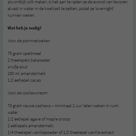
als ontbijt wilt maken, is het aan te raden ze de avond van tevoren
alvast in water in de koelkast te zetten, zodat ze ‘overnight’
kunnen weken.
Wat heb je nodig?
Voor de pannnekoeken
75 gram speltmeel
2 theelepels bakpoeder
snufje zout
200 ml amandelmelk
1/2 eetlepel cacao
Voor de cashewcream
70 gram rauwe cashews – minimaal 2 uur laten weken in ruim
water
1/2 eetlepel agave of maple siroop
2 eetlepels amandelmelk
1/4 theelepel vanillepoeder of 1/2 theelepel vanille extract