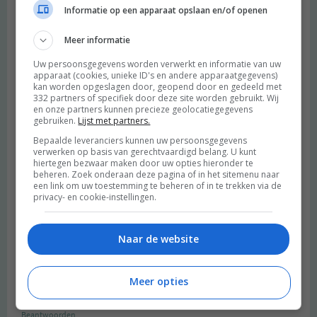
Informatie op een apparaat opslaan en/of openen
kokos-karamelsaus online. Mocht […]
Beantwoorden
Meer informatie
Uw persoonsgegevens worden verwerkt en informatie van uw
chocoladeverkopers
schreef:
apparaat (cookies, unieke ID's en andere apparaatgegevens)
kan worden opgeslagen door, geopend door en gedeeld met
2015 OM
332 partners of specifiek door deze site worden gebruikt. Wij
en onze partners kunnen precieze geolocatiegegevens
ziet er goed uit, ook dankzij de mooie fotos :)
gebruiken.
Lijst met partners.
Beantwoorden
Bepaalde leveranciers kunnen uw persoonsgegevens
verwerken op basis van gerechtvaardigd belang. U kunt
hiertegen bezwaar maken door uw opties hieronder te
beheren. Zoek onderaan deze pagina of in het sitemenu naar
een link om uw toestemming te beheren of in te trekken via de
5x recepten met zomers fruit | De Groene Meisjes
schreef:
privacy- en cookie-instellingen.
2016 OM
[…] Chocolade pannenkoeken met fruit en cashewcream Zin om
Naar de website
eens uit te pakken bij het ontbijt? Maak dan deze chocolade
pannenkoekjes met cashewcream. Natuurlijk kan je elk fruit
Meer opties
gebruiken dat je wil maar met aardbeien en frambozen zijn ze het
lekkerst ;) […]
Beantwoorden