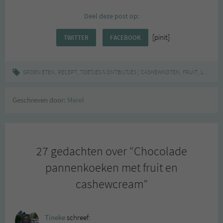
Deel deze post op:
[pinit]
TWITTER
FACEBOOK
,
,
|
,
,
,
GROEN ETEN
RECEPT
TOETJES & ONTBIJTJES
CASHEWNOTEN
FRUIT
LUNCH
Geschreven door:
Merel
27 gedachten over “
Chocolade
pannenkoeken met fruit en
cashewcream
”
Tineke
schreef: