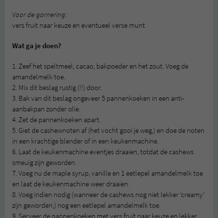
Voor de garnering:
vers fruit naar keuze en eventueel verse munt
Wat ga je doen?
1. Zeef het speltmeel, cacao, bakpoeder en het zout. Voeg de
amandelmelk toe.
2. Mix dit beslag rustig (!!) door.
3. Bak van dit beslag ongeveer 5 pannenkoeken in een anti-
aanbakpan zonder olie.
4. Zet de pannenkoeken apart.
5. Giet de cashewnoten af (het vocht gooi je weg,) en doe de noten
in een krachtige blender of in een keukenmachine.
6. Laat de keukenmachine eventjes draaien, totdat de cashews
smeuïg zijn geworden.
7. Voeg nu de maple syrup, vanille en 1 eetlepel amandelmelk toe
en laat de keukenmachine weer draaien.
8. Voeg indien nodig (wanneer de cashews nog niet lekker ‘creamy’
zijn geworden,) nog een eetlepel amandelmelk toe.
9. Serveer de pannenkoeken met vers fruit naar keuze en lekker