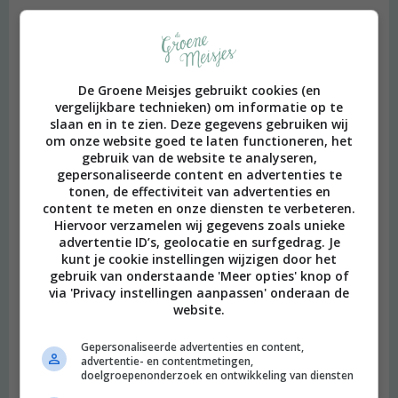
Brenda
schreef:
2014 OM
Tof recept! Ga dat zeker een keer uitproberen. En leuke winactie
De Groene Meisjes gebruikt cookies (en
:)
vergelijkbare technieken) om informatie op te
Beantwoorden
slaan en in te zien. Deze gegevens gebruiken wij
om onze website goed te laten functioneren, het
gebruik van de website te analyseren,
gepersonaliseerde content en advertenties te
Suzanne
schreef:
tonen, de effectiviteit van advertenties en
2014 OM
content te meten en onze diensten te verbeteren.
Hiervoor verzamelen wij gegevens zoals unieke
Wat een leuke winactie, ben momenteel de producten van Alpro
advertentie ID’s, geolocatie en surfgedrag. Je
aan het ontdekken. Ik heb meegedaan!
kunt je cookie instellingen wijzigen door het
Beantwoorden
gebruik van onderstaande 'Meer opties' knop of
via 'Privacy instellingen aanpassen' onderaan de
website.
Annemiek
schreef:
2014 OM
Gepersonaliseerde advertenties en content,
advertentie- en contentmetingen,
doelgroepenonderzoek en ontwikkeling van diensten
Jeej! Antwoord net verstuurd :)