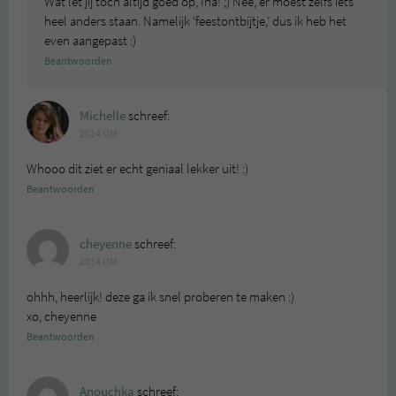
Wat let jij toch altijd goed op, Ina! ;) Nee, er moest zelfs iets
heel anders staan. Namelijk ‘feestontbijtje,’ dus ik heb het
even aangepast :)
Beantwoorden
Michelle
schreef:
2014 OM
Whooo dit ziet er echt geniaal lekker uit! :)
Beantwoorden
cheyenne
schreef:
2014 OM
ohhh, heerlijk! deze ga ik snel proberen te maken :)
xo, cheyenne
Beantwoorden
Anouchka
schreef: