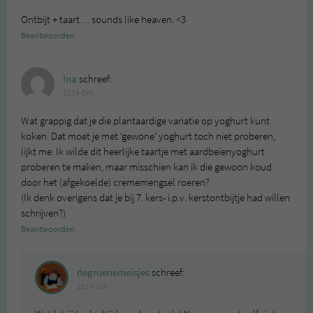
Ontbijt + taart… sounds like heaven. <3
Beantwoorden
Ina
schreef:
2014 OM
Wat grappig dat je die plantaardige variatie op yoghurt kunt
koken. Dat moet je met ‘gewone’ yoghurt toch niet proberen,
lijkt me. Ik wilde dit heerlijke taartje met aardbeienyoghurt
proberen te maken, maar misschien kan ik die gewoon koud
door het (afgekoelde) crememengsel roeren?
(Ik denk overigens dat je bij 7. kers- i.p.v. kerstontbijtje had willen
schrijven?)
Beantwoorden
degroenemeisjes
schreef:
2014 OM