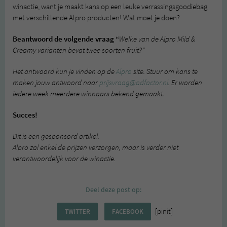
winactie, want je maakt kans op een leuke verrassingsgoodiebag
met verschillende Alpro producten! Wat moet je doen?
Beantwoord de volgende vraag “
Welke van de Alpro Mild &
Creamy varianten bevat twee soorten fruit?”
Het antwoord kun je vinden op de
Alpro
site. Stuur om kans te
maken jouw antwoord naar
prijsvraag@adfactor.nl
. Er worden
iedere week meerdere winnaars bekend gemaakt.
Succes!
Dit is een gesponsord artikel.
Alpro zal enkel de prijzen verzorgen, maar is verder niet
verantwoordelijk voor de winactie.
Deel deze post op:
[pinit]
TWITTER
FACEBOOK