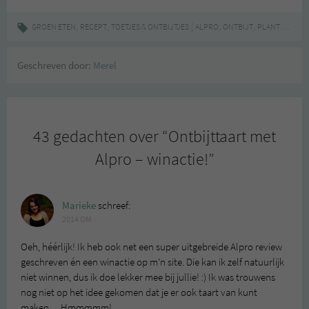
,
,
|
,
,
,
GROEN ETEN
RECEPT
TOETJES & ONTBIJTJES
ALPRO
ONTBIJT
PLANTAARDIG
Geschreven door:
Merel
43 gedachten over “
Ontbijttaart met
Alpro – winactie!
”
Marieke
schreef:
2014 OM
Oeh, héérlijk! Ik heb ook net een super uitgebreide Alpro review
geschreven én een winactie op m’n site. Die kan ik zelf natuurlijk
niet winnen, dus ik doe lekker mee bij jullie! :) Ik was trouwens
nog niet op het idee gekomen dat je er ook taart van kunt
maken… Hmmmmm!