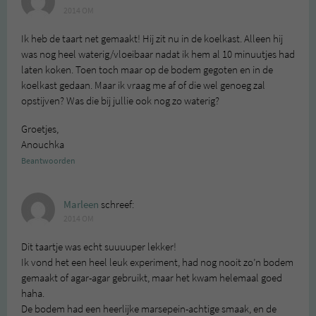
2014 OM
Ik heb de taart net gemaakt! Hij zit nu in de koelkast. Alleen hij
was nog heel waterig/vloeibaar nadat ik hem al 10 minuutjes had
laten koken. Toen toch maar op de bodem gegoten en in de
koelkast gedaan. Maar ik vraag me af of die wel genoeg zal
opstijven? Was die bij jullie ook nog zo waterig?
Groetjes,
Anouchka
Beantwoorden
Marleen
schreef:
2014 OM
Dit taartje was echt suuuuper lekker!
Ik vond het een heel leuk experiment, had nog nooit zo’n bodem
gemaakt of agar-agar gebruikt, maar het kwam helemaal goed
haha.
De bodem had een heerlijke marsepein-achtige smaak, en de