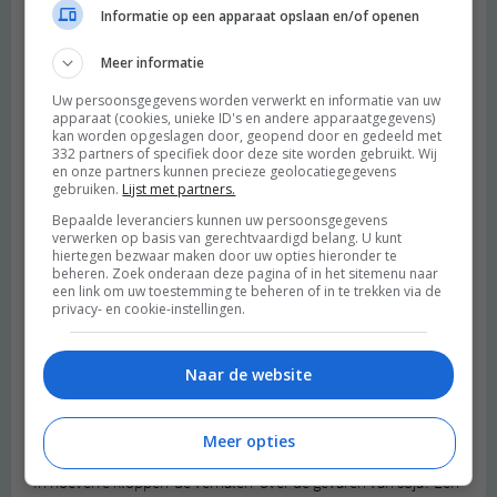
Beantwoorden
Informatie op een apparaat opslaan en/of openen
Meer informatie
Diedeke
schreef:
2014 OM
Uw persoonsgegevens worden verwerkt en informatie van uw
apparaat (cookies, unieke ID's en andere apparaatgegevens)
Dat ziet er heeeeerlijk uit! En het klinkt ook nog eens gezond:)
kan worden opgeslagen door, geopend door en gedeeld met
332 partners of specifiek door deze site worden gebruikt. Wij
Beantwoorden
en onze partners kunnen precieze geolocatiegegevens
gebruiken.
Lijst met partners.
Bepaalde leveranciers kunnen uw persoonsgegevens
Sophie
schreef:
verwerken op basis van gerechtvaardigd belang. U kunt
2014 OM
hiertegen bezwaar maken door uw opties hieronder te
beheren. Zoek onderaan deze pagina of in het sitemenu naar
een link om uw toestemming te beheren of in te trekken via de
Yummy, ziet er super lekker uit! Ik ga eens op zoek naar Alpro
privacy- en cookie-instellingen.
Kers bij de Jumbo :)
Beantwoorden
Naar de website
Vi
schreef:
2014 OM
Meer opties
In hoeverre kloppen ‘de verhalen’ over de gevaren van soja? Een