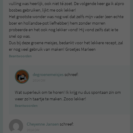
vulling was heerlijk, ook niet té zoet. De volgende keer ga ik alpro
bosbes gebruiken, lijkt me ook lekker!
Het grootste wonder was nog wel dat zelfs mijn vader (een echte
boer en hollandse-pot liefhebber) hem zonder morren
probeerde en het ook nog lekker vond! Hij vond zelfs dat ie te
snel op was.
Dus bij deze groene meisjes, bedankt voor het lekkere recept, zal
er nog veel gebruik van maken! Groetjes Marleen
Beantwoorden
degroenemeisjes
schreef:
2014 OM
Wat superleuk om te horen! Ik krijg nu dus spontaan zin om
weer zo’n taartje te maken. Zooo lekker!
Beantwoorden
Cheyenne Jansen
schreef:
2014 OM