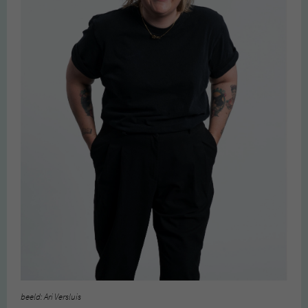
beeld: Ari Versluis