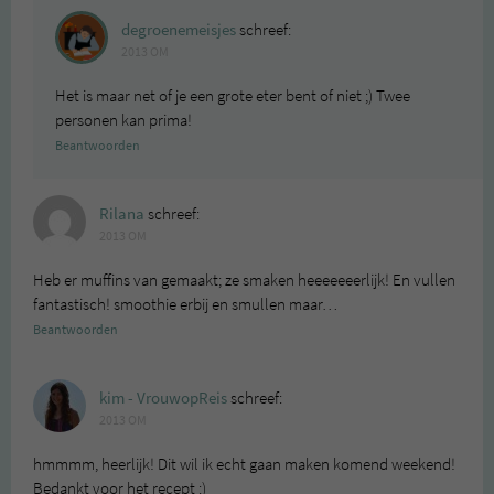
degroenemeisjes
schreef:
2013 OM
Het is maar net of je een grote eter bent of niet ;) Twee
personen kan prima!
Beantwoorden
Rilana
schreef:
2013 OM
Heb er muffins van gemaakt; ze smaken heeeeeeerlijk! En vullen
fantastisch! smoothie erbij en smullen maar…
Beantwoorden
kim - VrouwopReis
schreef:
2013 OM
hmmmm, heerlijk! Dit wil ik echt gaan maken komend weekend!
Bedankt voor het recept :)