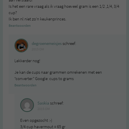
aan verslaafd!
Is het een rare vraag als ik vraag hoeveel gram is een 1/2 ,1/4, 3/4
cup?
Ik ben nl niet zo’n keukenprinces.
Beantwoorden
degroenemeisjes
schreef:
2013 OM
Lekkerder nog!
Je kan de cups naar grammen omrekenen met een
“converter.” Google: cups to grams
Beantwoorden
Saskia
schreef:
2015 OM
Even opgezocht :-)
3/4 cup havermout = 65 gr