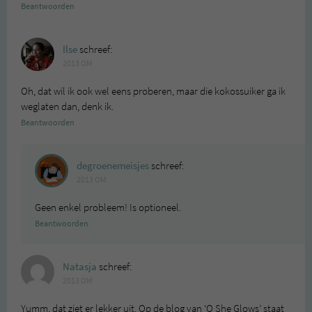
Beantwoorden
Ilse
schreef:
2013 OM
Oh, dat wil ik ook wel eens proberen, maar die kokossuiker ga ik
weglaten dan, denk ik.
Beantwoorden
degroenemeisjes
schreef:
2013 OM
Geen enkel probleem! Is optioneel.
Beantwoorden
Natasja
schreef:
2013 OM
Yumm, dat ziet er lekker uit. Op de blog van ‘O She Glows’ staat