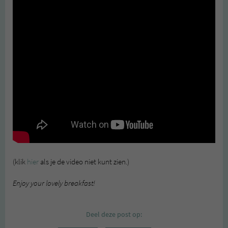
(klik
hier
als je de video niet kunt zien.)
Enjoy your lovely breakfast!
Deel deze post op: