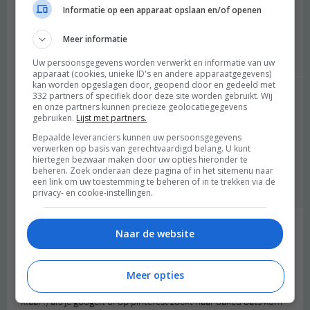
Informatie op een apparaat opslaan en/of openen
2013 OM
Meer informatie
Tweepersoons!
Beantwoorden
Uw persoonsgegevens worden verwerkt en informatie van uw
apparaat (cookies, unieke ID's en andere apparaatgegevens)
kan worden opgeslagen door, geopend door en gedeeld met
332 partners of specifiek door deze site worden gebruikt. Wij
Judith
schreef:
en onze partners kunnen precieze geolocatiegegevens
2013 OM
gebruiken.
Lijst met partners.
Bepaalde leveranciers kunnen uw persoonsgegevens
Bedankt, gisteren gemaakt en de helft opgegeten,
verwerken op basis van gerechtvaardigd belang. U kunt
vanochtend de andere helft. Was vanochtend nog
hiertegen bezwaar maken door uw opties hieronder te
lekkerder dan gisteren!
beheren. Zoek onderaan deze pagina of in het sitemenu naar
een link om uw toestemming te beheren of in te trekken via de
Beantwoorden
privacy- en cookie-instellingen.
Femke van Sinderen
schreef:
Naar de website
2013 OM
Ik doe dit regelmatig ! Je kan ook een hele set maken en dan een
Meer opties
deel invriezen, de nacht van te voren uit de vriezer en je ontbijt is
klaar :) als je googelt of op pinterest zoekt naar baked oats kom