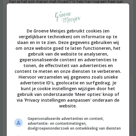
Kan je het ook maken met muesli? Ik heb hier nog een heel pak
bio-muesli staan…
Beantwoorden
De Groene Meisjes gebruikt cookies (en
degroenemeisjes
schreef:
vergelijkbare technieken) om informatie op te
2013 OM
slaan en in te zien. Deze gegevens gebruiken wij
om onze website goed te laten functioneren, het
Zou ik niet doen. Havermout is zachter en neemt meer vocht
gebruik van de website te analyseren,
op.
gepersonaliseerde content en advertenties te
tonen, de effectiviteit van advertenties en
Beantwoorden
content te meten en onze diensten te verbeteren.
Hiervoor verzamelen wij gegevens zoals unieke
advertentie ID’s, geolocatie en surfgedrag. Je
Judith
schreef:
kunt je cookie instellingen wijzigen door het
2013 OM
gebruik van onderstaande 'Meer opties' knop of
via 'Privacy instellingen aanpassen' onderaan de
Hoe groot is de schaal (ongeveer)? Een-persoonsformaat of
website.
groter?
Beantwoorden
Gepersonaliseerde advertenties en content,
advertentie- en contentmetingen,
doelgroepenonderzoek en ontwikkeling van diensten
degroenemeisjes
schreef: