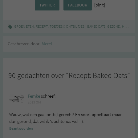
[pinit]
TWITTER
FACEBOOK
,
,
|
,
,
GROEN ETEN
RECEPT
TOETJES & ONTBIJTJES
BAKED OATS
GEZOND
HAVERMOUT
Geschreven door:
Merel
90 gedachten over “
Recept: Baked Oats
”
Femke
schreef:
2013 OM
Wauw, wat een gaaf ontbijtgerecht! En soort appeltaart maar
dan gezond, dat wil ik ‘s ochtends wel :-).
Beantwoorden