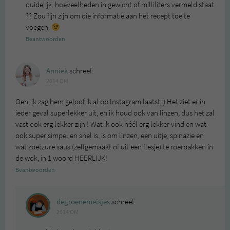
duidelijk, hoeveelheden in gewicht of milliliters vermeld staat
?? Zou fijn zijn om die informatie aan het recept toe te
voegen.
Beantwoorden
Anniek
schreef:
2014 OM
Oeh, ik zag hem geloof ik al op Instagram laatst :) Het ziet er in
ieder geval superlekker uit, en ik houd ook van linzen, dus het zal
vast ook erg lekker zijn ! Wat ik ook héél erg lekker vind en wat
ook super simpel en snel is, is om linzen, een uitje, spinazie en
wat zoetzure saus (zelfgemaakt of uit een flesje) te roerbakken in
de wok, in 1 woord HEERLIJK!
Beantwoorden
degroenemeisjes
schreef:
2014 OM