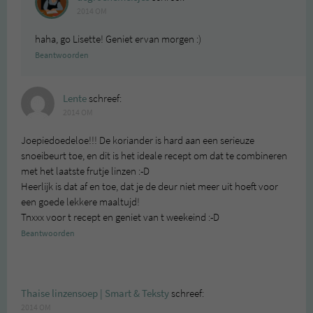
2014 OM
haha, go Lisette! Geniet ervan morgen :)
Beantwoorden
Lente
schreef:
2014 OM
Joepiedoedeloe!!! De koriander is hard aan een serieuze
snoeibeurt toe, en dit is het ideale recept om dat te combineren
met het laatste frutje linzen :-D
Heerlijk is dat af en toe, dat je de deur niet meer uit hoeft voor
een goede lekkere maaltujd!
Tnxxx voor t recept en geniet van t weekeind :-D
Beantwoorden
Thaise linzensoep | Smart & Teksty
schreef:
2014 OM