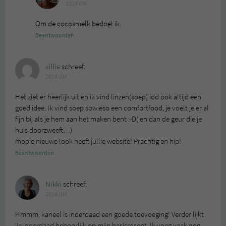
2024 OM
Om de cocosmelk bedoel ik.
Beantwoorden
sillie
schreef:
2014 OM
Het ziet er heerlijk uit en ik vind linzen(soep) idd ook altijd een
goed idee. Ik vind soep sowieso een comfortfood, je voelt je er al
fijn bij als je hem aan het maken bent :-D( en dan de geur die je
huis doorzweeft…)
mooie nieuwe look heeft jullie website! Prachtig en hip!
Beantwoorden
Nikki
schreef:
2014 OM
Hmmm, kaneel is inderdaad een goede toevoeging! Verder lijkt
‘ie inderdaad behoorlijk op mijn basisrecept. Ik voeg vaak nog