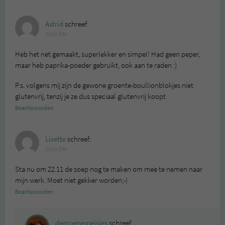
Astrid
schreef:
2014 OM
Heb het net gemaakt, superlekker en simpel! Had geen peper,
maar heb paprika-poeder gebruikt, ook aan te raden :)
P.s. volgens mij zijn de gewone groente-boullionblokjes niet
glutenvrij, tenzij je ze dus speciaal glutenvrij koopt
Beantwoorden
Lisette
schreef:
2014 OM
Sta nu om 22.11 de soep nog te maken om mee te nemen naar
mijn werk. Moet niet gekker worden;-)
Beantwoorden
degroenemeisjes
schreef: