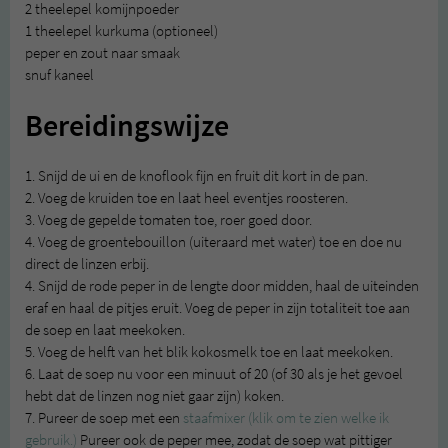
2 theelepel komijnpoeder
1 theelepel kurkuma (optioneel)
peper en zout naar smaak
snuf kaneel
Bereidingswijze
1. Snijd de ui en de knoflook fijn en fruit dit kort in de pan.
2. Voeg de kruiden toe en laat heel eventjes roosteren.
3. Voeg de gepelde tomaten toe, roer goed door.
4. Voeg de groentebouillon (uiteraard met water) toe en doe nu
direct de linzen erbij.
4. Snijd de rode peper in de lengte door midden, haal de uiteinden
eraf en haal de pitjes eruit. Voeg de peper in zijn totaliteit toe aan
de soep en laat meekoken.
5. Voeg de helft van het blik kokosmelk toe en laat meekoken.
6. Laat de soep nu voor een minuut of 20 (of 30 als je het gevoel
hebt dat de linzen nog niet gaar zijn) koken.
7. Pureer de soep met een
staafmixer (klik om te zien welke ik
gebruik.)
Pureer ook de peper mee, zodat de soep wat pittiger