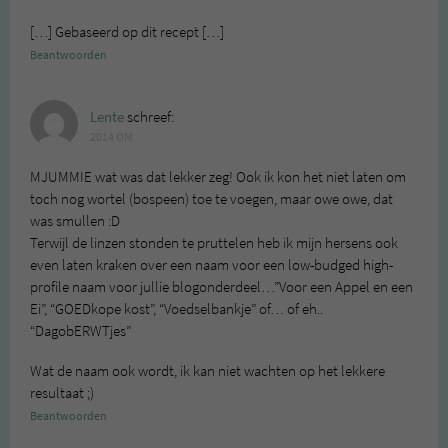
[…] Gebaseerd op dit recept […]
Beantwoorden
Lente
schreef:
2014 OM
MJUMMIE wat was dat lekker zeg! Ook ik kon het niet laten om
toch nog wortel (bospeen) toe te voegen, maar owe owe, dat
was smullen :D
Terwijl de linzen stonden te pruttelen heb ik mijn hersens ook
even laten kraken over een naam voor een low-budged high-
profile naam voor jullie blogonderdeel…”Voor een Appel en een
Ei”, “GOEDkope kost”, “Voedselbankje” of… of eh..
“DagobERWTjes”
Wat de naam ook wordt, ik kan niet wachten op het lekkere
resultaat ;)
Beantwoorden