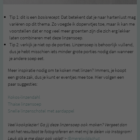
Tip 1: dit is een
basisrecept.
Dat betekent dat je naar hartenlust mag
variëren op dit thema. Zo voegde ik doperwtjes toe, maar ik kan me
voorstellen dat er nog veel meer groenten zijn die zich erg lekker
laten combineren met deze linzensoep.
Tip 2: verkijk je niet op de porties. Linzensoep is behoorlijk vullend,
dus je hebt misschien iets minder grote porties nodig dan wanneer
je andere soep eet.
Meer inspiratie nodig om te koken met linzen? Immers, je koopt
een grote zak, dus je kunt er eventjes mee toe. Hier volgen een
paar suggesties:
Kokos-linzendahl
Thaise linzensoep
Snelle linzenschotel met aardappel
Veel kookplezier! Ga jij deze linzensoep ook maken? Vergeet dan
niet het resultaat te fotograferen en met mij te delen via Instagram!
Leuk als je me daar ook volgt! >
@merelwildschut.