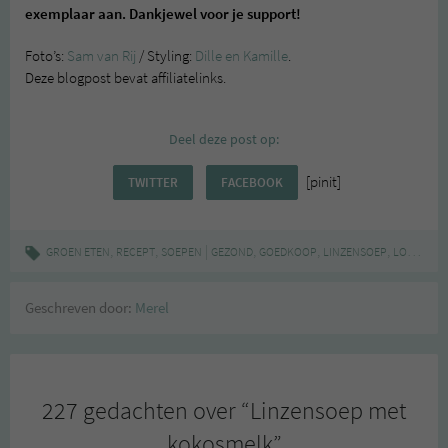
exemplaar aan. Dankjewel voor je support!
Foto’s:
Sam van Rij
/ Styling:
Dille en Kamille
.
Deze blogpost bevat affiliatelinks.
Deel deze post op:
[pinit]
TWITTER
FACEBOOK
,
,
|
,
,
,
GROEN ETEN
RECEPT
SOEPEN
GEZOND
GOEDKOOP
LINZENSOEP
LOW BUDGET
Geschreven door:
Merel
227 gedachten over “
Linzensoep met
kokosmelk
”