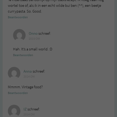
wortel toe of, als ik in een echt wilde bui ben (^^), een beetje
currypasta. So. Good.
Beantwoorden
Onno
schreef:
2015 OM
Hah. It’s a small world. :D
Beantwoorden
Anna
schreef:
2014 OM
Mmmm. Vintage food?
Beantwoorden
IZ
schreef:
2014 OM