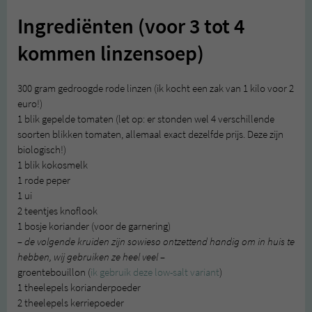
Ingrediënten (voor 3 tot 4
kommen linzensoep)
300 gram gedroogde rode linzen (ik kocht een zak van 1 kilo voor 2
euro!)
1 blik gepelde tomaten (let op: er stonden wel 4 verschillende
soorten blikken tomaten, allemaal exact dezelfde prijs. Deze zijn
biologisch!)
1 blik kokosmelk
1 rode peper
1 ui
2 teentjes knoflook
1 bosje koriander (voor de garnering)
– de volgende kruiden zijn sowieso ontzettend handig om in huis te
hebben, wij gebruiken ze heel veel –
groentebouillon (
ik gebruik deze low-salt variant
)
1 theelepels korianderpoeder
2 theelepels kerriepoeder