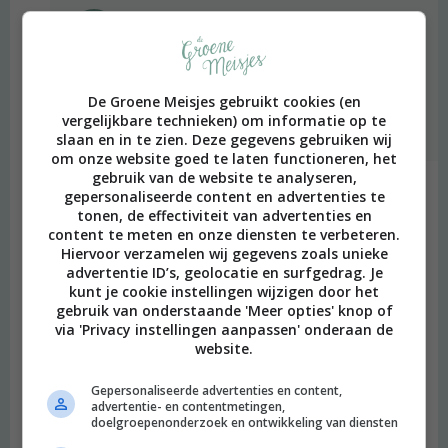
Priscilla
schreef:
2020 OM
Ik maak deze soep zooo vaak he in de herfst en winter.
De Groene Meisjes gebruikt cookies (en
Echt heerlijk!
vergelijkbare technieken) om informatie op te
Beantwoorden
slaan en in te zien. Deze gegevens gebruiken wij
om onze website goed te laten functioneren, het
gebruik van de website te analyseren,
Theo
schreef:
gepersonaliseerde content en advertenties te
2020 OM
tonen, de effectiviteit van advertenties en
content te meten en onze diensten te verbeteren.
Heerlijke soep, alleen vraag ik me wel af of ik de juiste
Hiervoor verzamelen wij gegevens zoals unieke
advertentie ID’s, geolocatie en surfgedrag. Je
hoeveelheid water en boulimie gebruik. Hoeveel behoort het
kunt je cookie instellingen wijzigen door het
te zijn volgens het recept?
gebruik van onderstaande 'Meer opties' knop of
Beantwoorden
via 'Privacy instellingen aanpassen' onderaan de
website.
Theo
schreef:
Gepersonaliseerde advertenties en content,
2020 OM
advertentie- en contentmetingen,
doelgroepenonderzoek en ontwikkeling van diensten
Boullion natuurlijk….autocorrectie