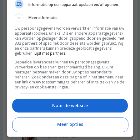
Informatie op een apparaat opslaan en/of openen
Beantwoorden
Meer informatie
ell
schreef:
Uw persoonsgegevens worden verwerkt en informatie van uw
2014 OM
apparaat (cookies, unieke ID's en andere apparaatgegevens)
kan worden opgeslagen door, geopend door en gedeeld met
Goedemorgen,
332 partners of specifiek door deze site worden gebruikt. Wij
en onze partners kunnen precieze geolocatiegegevens
het ziet er goed uit! ! Maar met wat kan ik de kokosmelk
gebruiken.
Lijst met partners.
vervangen?
Bepaalde leveranciers kunnen uw persoonsgegevens
Beantwoorden
verwerken op basis van gerechtvaardigd belang. U kunt
hiertegen bezwaar maken door uw opties hieronder te
beheren. Zoek onderaan deze pagina of in het sitemenu naar
een link om uw toestemming te beheren of in te trekken via de
Jacqueline
schreef:
privacy- en cookie-instellingen.
2024 OM
Bij de bio winkel zijn ook soja, amandel of haver
Naar de website
bindmiddelen om de soja te vervangen.
Beantwoorden
Meer opties
Jacqueline
schreef: