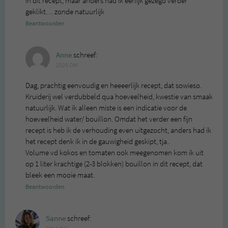
in dit recept, maar anders had ik eerlijk gezegd verder
geklikt… zonde natuurlijk
Beantwoorden
Anne
schreef:
2025 OM
Dag, prachtig eenvoudig en heeeerlijk recept, dat sowieso.
Kruiderij wel verdubbeld qua hoeveelheid, kwestie van smaak
natuurlijk. Wat ik alleen miste is een indicatie voor de
hoeveelheid water/ bouillon. Omdat het verder een fijn
recept is heb ik de verhouding even uitgezocht, anders had ik
het recept denk ik in de gauwigheid geskipt, tja..
Volume vd kokos en tomaten ook meegenomen kom ik uit
op 1 liter krachtige (2-3 blokken) bouillon in dit recept, dat
bleek een mooie maat.
Beantwoorden
Sanne
schreef: