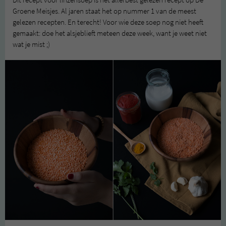
Dit recept voor linzensoep is het allerbest gelezen recept op De
Groene Meisjes. Al jaren staat het op nummer 1 van de meest
gelezen recepten. En terecht! Voor wie deze soep nog niet heeft
gemaakt: doe het alsjeblieft meteen deze week, want je weet niet
wat je mist ;)