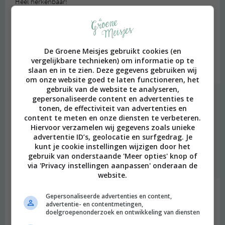
Heel herkenbaar!
In onderzoeken wordt wel gezegd dat het te maken kan hebben
met hechtingsproblematiek in de jeugd. Wellicht zou je hier
meer over kunnen lezen, want in bepaalde gevallen schijnen er
dan wel oefeningen of therapie mogelijk te zijn.
De Groene Meisjes gebruikt cookies (en
Sterkte!
vergelijkbare technieken) om informatie op te
Beantwoorden
slaan en in te zien. Deze gegevens gebruiken wij
om onze website goed te laten functioneren, het
gebruik van de website te analyseren,
gepersonaliseerde content en advertenties te
Merel
schreef:
tonen, de effectiviteit van advertenties en
2017 OM
content te meten en onze diensten te verbeteren.
Hiervoor verzamelen wij gegevens zoals unieke
Hmm, dat klinkt best wel plausibel inderdaad. Nouja, hoe het
advertentie ID’s, geolocatie en surfgedrag. Je
ook komt, het is gewoon vervelend en je moet leren er mee
kunt je cookie instellingen wijzigen door het
om te gaan :)
gebruik van onderstaande 'Meer opties' knop of
Beantwoorden
via 'Privacy instellingen aanpassen' onderaan de
website.
Sabine
schreef:
Gepersonaliseerde advertenties en content,
advertentie- en contentmetingen,
2017 OM
doelgroepenonderzoek en ontwikkeling van diensten
Jeetje meid wat een naar gevoel moet dat zijn! Ik ken het zelf