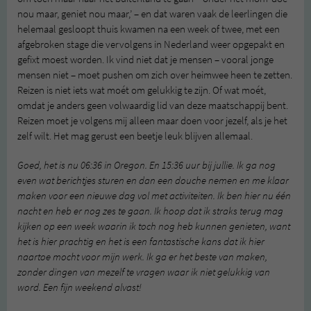
nou maar, geniet nou maar,’ – en dat waren vaak de leerlingen die
helemaal gesloopt thuis kwamen na een week of twee, met een
afgebroken stage die vervolgens in Nederland weer opgepakt en
gefixt moest worden. Ik vind niet dat je mensen – vooral jonge
mensen niet – moet pushen om zich over heimwee heen te zetten.
Reizen is niet iets wat moét om gelukkig te zijn. Of wat moét,
omdat je anders geen volwaardig lid van deze maatschappij bent.
Reizen moet je volgens mij alleen maar doen voor jezelf, als je het
zelf wilt. Het mag gerust een beetje leuk blijven allemaal.
Goed, het is nu 06:36 in Oregon. En 15:36 uur bij jullie. Ik ga nog
even wat berichtjes sturen en dan een douche nemen en me klaar
maken voor een nieuwe dag vol met activiteiten. Ik ben hier nu één
nacht en heb er nog zes te gaan. Ik hoop dat ik straks terug mag
kijken op een week waarin ik toch nog heb kunnen genieten, want
het is hier prachtig en het is een fantastische kans dat ik hier
naartoe mocht voor mijn werk. Ik ga er het beste van maken,
zonder dingen van mezelf te vragen waar ik niet gelukkig van
word. Een fijn weekend alvast!