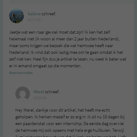
Sabine
schreef:
2017 OM
Jeetje wat een naar gevoel moet dat zijn! Ik ken het zelf
helemaal niet (ik woon al meer dan 2 jaar buiten Nederland),
maar soms krijgen we bezoek die wel heimwee heeft naar
Nederland. Ik vind dat ook lastig mee om te gaan omdat ik het
zelf niet ken. Heel fijn dus je artikel te lezen, nu weet ik beter wat
er in iemand omgaat op die momenten.
Beantwoorden
Merel
schreef:
2020 OM
Hey Merel, dankje voor dit artikel, het heeft me echt
geholpen. Ik herken mezelf er zo erg in. Ik zit nu 10 dagen bij
een paardenstal voor een internship. De eerste dag overviel
de heimwee mij ook opeens met hele erge huilbuien. Terwijl
ik mij niet eens bewust was dat ik last van heimwee heb. Liefs