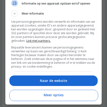
Informatie op een apparaat opslaan en/of openen
helemaal niet (ik woon al meer dan 2 jaar buiten Nederland),
maar soms krijgen we wel bezoek die wel heimwee heeft naar
Meer informatie
Nederland. Ik vind dat ook lastig mee om te gaan omdat ik het
zelf niet ken. Heel fijn dus je artikel te lezen, nu weet ik beter wat
Uw persoonsgegevens worden verwerkt en informatie van uw
apparaat (cookies, unieke ID's en andere apparaatgegevens)
er in iemand omgaat op die momenten. Dank!
kan worden opgeslagen door, geopend door en gedeeld met
Beantwoorden
332 partners of specifiek door deze site worden gebruikt. Wij
en onze partners kunnen precieze geolocatiegegevens
gebruiken.
Lijst met partners.
Merel
schreef:
Bepaalde leveranciers kunnen uw persoonsgegevens
verwerken op basis van gerechtvaardigd belang. U kunt
2017 OM
hiertegen bezwaar maken door uw opties hieronder te
beheren. Zoek onderaan deze pagina of in het sitemenu naar
Wat fijn om te lezen dat je op die manier iets aan mijn artikel
een link om uw toestemming te beheren of in te trekken via de
hebt. Ik kan me ook oprecht voorstellen dat het heel lastig is
privacy- en cookie-instellingen.
om op iemand met heimwee te reageren, als je het gevoel zelf
niet kent. Je denkt dan waarschijnlijk: mar we hebben het
Naar de website
toch goed hier? We hebben het toch leuk? Het is lastig te
begrijpen waarschijnlijk dat dat voor de ander gewoon echt
niet zo voelt – misschien voor een paar dagen, ook al willen
Meer opties
ze nog zo graag!
Beantwoorden