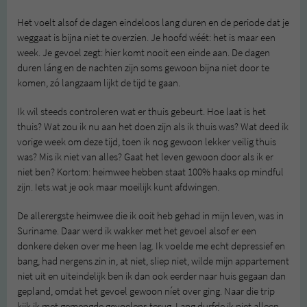
Het voelt alsof de dagen eindeloos lang duren en de periode dat je
weggaat is bijna niet te overzien. Je hoofd wéét: het is maar een
week. Je gevoel zegt: hier komt nooit een einde aan. De dagen
duren láng en de nachten zijn soms gewoon bijna niet door te
komen, zó langzaam lijkt de tijd te gaan.
Ik wil steeds controleren wat er thuis gebeurt. Hoe laat is het
thuis? Wat zou ik nu aan het doen zijn als ik thuis was? Wat deed ik
vorige week om deze tijd, toen ik nog gewoon lekker veilig thuis
was? Mis ik niet van alles? Gaat het leven gewoon door als ik er
niet ben? Kortom: heimwee hebben staat 100% haaks op mindful
zijn. Iets wat je ook maar moeilijk kunt afdwingen.
De allerergste heimwee die ik ooit heb gehad in mijn leven, was in
Suriname. Daar werd ik wakker met het gevoel alsof er een
donkere deken over me heen lag. Ik voelde me echt depressief en
bang, had nergens zin in, at niet, sliep niet, wilde mijn appartement
niet uit en uiteindelijk ben ik dan ook eerder naar huis gegaan dan
gepland, omdat het gevoel gewoon níet over ging. Naar die trip
kijk ik met gemengde gevoelens terug. Lang durfde ik niet alleen