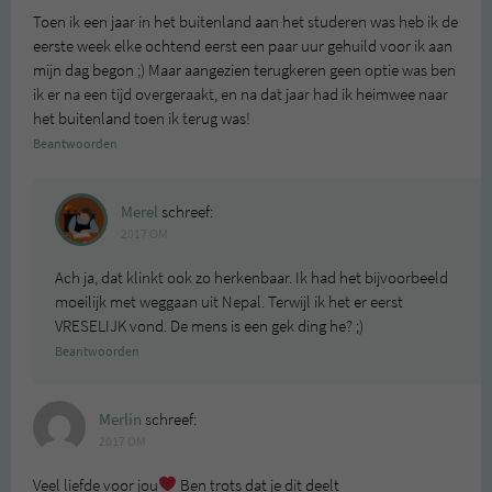
Toen ik een jaar in het buitenland aan het studeren was heb ik de
eerste week elke ochtend eerst een paar uur gehuild voor ik aan
mijn dag begon ;) Maar aangezien terugkeren geen optie was ben
ik er na een tijd overgeraakt, en na dat jaar had ik heimwee naar
het buitenland toen ik terug was!
Beantwoorden
Merel
schreef:
2017 OM
Ach ja, dat klinkt ook zo herkenbaar. Ik had het bijvoorbeeld
moeilijk met weggaan uit Nepal. Terwijl ik het er eerst
VRESELIJK vond. De mens is een gek ding he? ;)
Beantwoorden
Merlin
schreef:
2017 OM
Veel liefde voor jou
Ben trots dat je dit deelt