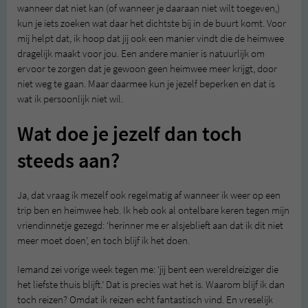
wanneer dat niet kan (of wanneer je daaraan niet wilt toegeven,)
kun je iets zoeken wat daar het dichtste bij in de buurt komt. Voor
mij helpt dat, ik hoop dat jij ook een manier vindt die de heimwee
dragelijk maakt voor jou. Een andere manier is natuurlijk om
ervoor te zorgen dat je gewoon geen heimwee meer krijgt, door
niet weg te gaan. Maar daarmee kun je jezelf beperken en dat is
wat ik persoonlijk niet wil.
Wat doe je jezelf dan toch
steeds aan?
Ja, dat vraag ik mezelf ook regelmatig af wanneer ik weer op een
trip ben en heimwee heb. Ik heb ook al ontelbare keren tegen mijn
vriendinnetje gezegd: ‘herinner me er alsjeblieft aan dat ik dit niet
meer moet doen’, en toch blijf ik het doen.
Iemand zei vorige week tegen me: ‘jij bent een wereldreiziger die
het liefste thuis blijft.’ Dat is precies wat het is. Waarom blijf ik dan
toch reizen? Omdat ik reizen echt fantastisch vind. En vreselijk