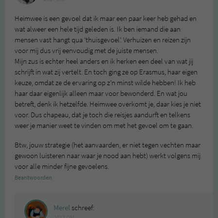
Heimwee is een gevoel dat ik maar een paar keer heb gehad en
wat alweer een hele tijd geleden is. Ik ben iemand die aan
mensen vast hangt qua ‘thuisgevoel’. Verhuizen en reizen zijn
voor mij dus vrij eenvoudig met de juiste mensen.
Mijn zus is echter heel anders en ik herken een deel van wat jij
schrijft in wat zij vertelt. En toch ging ze op Erasmus, haar eigen
keuze, omdat ze de ervaring op z’n minst wilde hebben! Ik heb
haar daar eigenlijk alleen maar voor bewonderd. En wat jou
betreft, denk ik hetzelfde. Heimwee overkomt je, daar kies je niet
voor. Dus chapeau, dat je toch die reisjes aandurft en telkens
weer je manier weet te vinden om met het gevoel om te gaan.
Btw, jouw strategie (het aanvaarden, er niet tegen vechten maar
gewoon luisteren naar waar je nood aan hebt) werkt volgens mij
voor alle minder fijne gevoelens.
Beantwoorden
Merel
schreef:
2017 OM