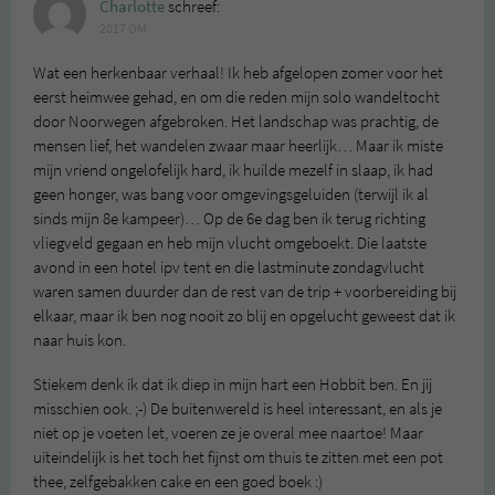
Charlotte
schreef:
2017 OM
Wat een herkenbaar verhaal! Ik heb afgelopen zomer voor het
eerst heimwee gehad, en om die reden mijn solo wandeltocht
door Noorwegen afgebroken. Het landschap was prachtig, de
mensen lief, het wandelen zwaar maar heerlijk… Maar ik miste
mijn vriend ongelofelijk hard, ik huilde mezelf in slaap, ik had
geen honger, was bang voor omgevingsgeluiden (terwijl ik al
sinds mijn 8e kampeer)… Op de 6e dag ben ik terug richting
vliegveld gegaan en heb mijn vlucht omgeboekt. Die laatste
avond in een hotel ipv tent en die lastminute zondagvlucht
waren samen duurder dan de rest van de trip + voorbereiding bij
elkaar, maar ik ben nog nooit zo blij en opgelucht geweest dat ik
naar huis kon.
Stiekem denk ik dat ik diep in mijn hart een Hobbit ben. En jij
misschien ook. ;-) De buitenwereld is heel interessant, en als je
niet op je voeten let, voeren ze je overal mee naartoe! Maar
uiteindelijk is het toch het fijnst om thuis te zitten met een pot
thee, zelfgebakken cake en een goed boek :)