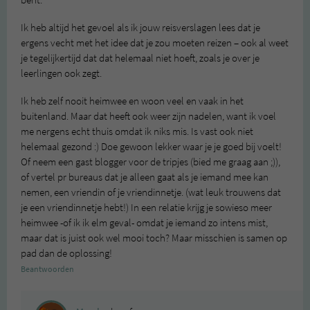
Ik heb altijd het gevoel als ik jouw reisverslagen lees dat je
ergens vecht met het idee dat je zou moeten reizen – ook al weet
je tegelijkertijd dat dat helemaal niet hoeft, zoals je over je
leerlingen ook zegt.
Ik heb zelf nooit heimwee en woon veel en vaak in het
buitenland. Maar dat heeft ook weer zijn nadelen, want ik voel
me nergens echt thuis omdat ik niks mis. Is vast ook niet
helemaal gezond :) Doe gewoon lekker waar je je goed bij voelt!
Of neem een gast blogger voor de tripjes (bied me graag aan ;)),
of vertel pr bureaus dat je alleen gaat als je iemand mee kan
nemen, een vriendin of je vriendinnetje. (wat leuk trouwens dat
je een vriendinnetje hebt!) In een relatie krijg je sowieso meer
heimwee -of ik ik elm geval- omdat je iemand zo intens mist,
maar dat is juist ook wel mooi toch? Maar misschien is samen op
pad dan de oplossing!
Beantwoorden