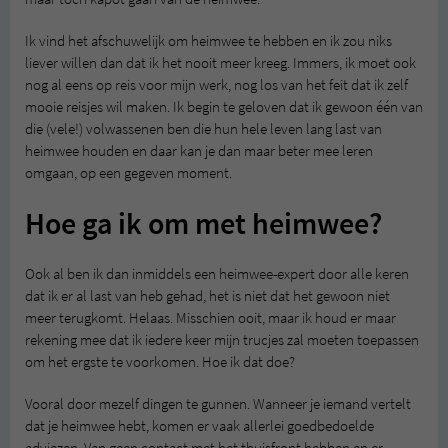
Ik vind het afschuwelijk om heimwee te hebben en ik zou niks
liever willen dan dat ik het nooit meer kreeg. Immers, ik moet ook
nog al eens op reis voor mijn werk, nog los van het feit dat ik zelf
mooie reisjes wil maken. Ik begin te geloven dat ik gewoon één van
die (vele!) volwassenen ben die hun hele leven lang last van
heimwee houden en daar kan je dan maar beter mee leren
omgaan, op een gegeven moment.
Hoe ga ik om met heimwee?
Ook al ben ik dan inmiddels een heimwee-expert door alle keren
dat ik er al last van heb gehad, het is niet dat het gewoon niet
meer terugkomt. Helaas. Misschien ooit, maar ik houd er maar
rekening mee dat ik iedere keer mijn trucjes zal moeten toepassen
om het ergste te voorkomen. Hoe ik dat doe?
Vooral door mezelf dingen te gunnen. Wanneer je iemand vertelt
dat je heimwee hebt, komen er vaak allerlei goedbedoelde
adviezen. Van geen contact met het thuisfront hebben en er