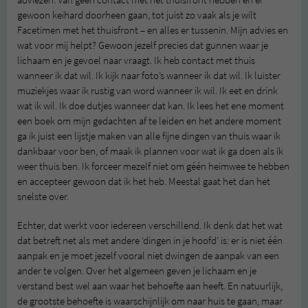
gewoon keihard doorheen gaan, tot juist zo vaak als je wilt
Facetimen met het thuisfront – en alles er tussenin. Mijn advies en
wat voor mij helpt? Gewoon jezelf precies dat gunnen waar je
lichaam en je gevoel naar vraagt. Ik heb contact met thuis
wanneer ik dat wil. Ik kijk naar foto’s wanneer ik dat wil. Ik luister
muziekjes waar ik rustig van word wanneer ik wil. Ik eet en drink
wat ik wil. Ik doe dutjes wanneer dat kan. Ik lees het ene moment
een boek om mijn gedachten af te leiden en het andere moment
ga ik juist een lijstje maken van alle fijne dingen van thuis waar ik
dankbaar voor ben, of maak ik plannen voor wat ik ga doen als ik
weer thuis ben. Ik forceer mezelf niet om géén heimwee te hebben
en accepteer gewoon dat ik het heb. Meestal gaat het dan het
snelste over.
Echter, dat werkt voor iedereen verschillend. Ik denk dat het wat
dat betreft net als met andere ‘dingen in je hoofd’ is: er is niet één
aanpak en je moet jezelf vooral niet dwingen de aanpak van een
ander te volgen. Over het algemeen geven je lichaam en je
verstand best wel aan waar het behoefte aan heeft. En natuurlijk,
de grootste behoefte is waarschijnlijk om naar huis te gaan, maar