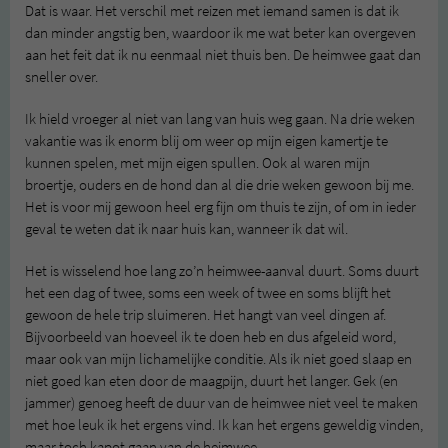
Dat is waar. Het verschil met reizen met iemand samen is dat ik
dan minder angstig ben, waardoor ik me wat beter kan overgeven
aan het feit dat ik nu eenmaal niet thuis ben. De heimwee gaat dan
sneller over.
Ik hield vroeger al niet van lang van huis weg gaan. Na drie weken
vakantie was ik enorm blij om weer op mijn eigen kamertje te
kunnen spelen, met mijn eigen spullen. Ook al waren mijn
broertje, ouders en de hond dan al die drie weken gewoon bij me.
Het is voor mij gewoon heel erg fijn om thuis te zijn, of om in ieder
geval te weten dat ik naar huis kan, wanneer ik dat wil.
Het is wisselend hoe lang zo’n heimwee-aanval duurt. Soms duurt
het een dag of twee, soms een week of twee en soms blijft het
gewoon de hele trip sluimeren. Het hangt van veel dingen af.
Bijvoorbeeld van hoeveel ik te doen heb en dus afgeleid word,
maar ook van mijn lichamelijke conditie. Als ik niet goed slaap en
niet goed kan eten door de maagpijn, duurt het langer. Gek (en
jammer) genoeg heeft de duur van de heimwee niet veel te maken
met hoe leuk ik het ergens vind. Ik kan het ergens geweldig vinden,
maar toch kapot gaan van de heimwee.