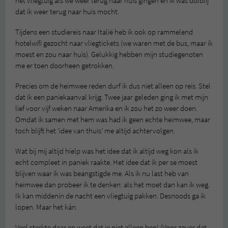
het vliegtuig als we weer terug naar huis gingen en ik was dolblij
dat ik weer terug naar huis mocht.
Tijdens een studiereis naar Italië heb ik ook op rammelend
hotelwifi gezocht naar vliegtickets (we waren met de bus, maar ik
moest en zou naar huis). Gelukkig hebben mijn studiegenoten
me er toen doorheen getrokken.
Precies om de heimwee reden durf ik dus niet alleen op reis. Stel
dat ik een paniekaanval krijg. Twee jaar geleden ging ik met mijn
lief voor vijf weken naar Amerika en ik zou het zo weer doen.
Omdat ik samen met hem was had ik geen echte heimwee, maar
toch blijft het ‘idee van thuis’ me altijd achtervolgen.
Wat bij mij altijd hielp was het idee dat ik altijd weg kon als ik
echt compleet in paniek raakte. Het idee dat ik per se moest
blijven waar ik was beangstigde me. Als ik nu last heb van
heimwee dan probeer ik te denken: als het moet dan kan ik weg.
Ik kan middenin de nacht een vliegtuig pakken. Desnoods ga ik
lopen. Maar het kán.
Veel sterkte daar en weet dat je niet alleen ben! (Voor zover dat