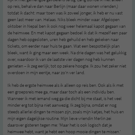
op reis, behalve dan naar Berlijn (maar daar wonen vrienden,)
totdat ik dacht: maar toen was ik zoveel jonger, ik heb er nu vast
geen last meer van. Helaas. Niks bleek minder waar. Afgelopen
oktober in Nepal ben ik ook nog weer helemaal kapot gegaan van
de heimwee. En met kapot gegaan bedoel ik dat ik mezelf een paar
dagen heb opgesloten, uren heb gehuild en heb gekeken naar
tickets, om eerder naar huis te gaan. Wat een bespottelijk plan
bleek, want ik ging maar een week. Na drie dagen was het gelukkig
over, waardoor ik van de laatste vier dagen nog heb kunnen
genieten – ik zeg eerlijk; tot op zekere hoogte. Ik zou het zeker niet
overdoen in mijn eentje, naar zo’n ver land.
Ik heb de ergste heimwee als ik alleen op reis ben. Ook als ik met
een groepsreis mee ga, maar daar toch als een individu ben.
Wanneer ik met iemand weg ga die dicht bij me staat, is het veel
minder erg tot bijna niet aanwezig. Ik zeg bijna, omdat er nog
steeds allerlei dingen te missen zijn, zoals mijn katjes, het huis en
mijn eigen dagelijkse routine. Mijn lieve vriendin Merlin zei
daarover gisteren tegen me: ‘Maar het is ook logisch dat je
heimwee hebt, want je hebt een hoop mooie dingen te missen.’