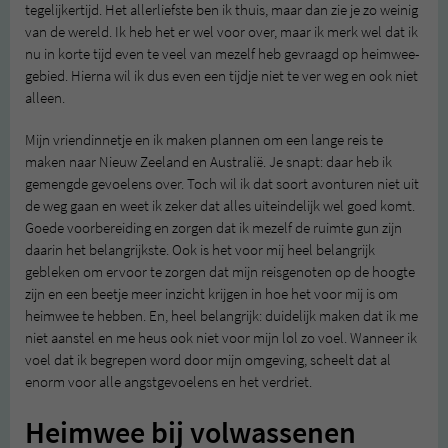
tegelijkertijd. Het allerliefste ben ik thuis, maar dan zie je zo weinig
van de wereld. Ik heb het er wel voor over, maar ik merk wel dat ik
nu in korte tijd even te veel van mezelf heb gevraagd op heimwee-
gebied. Hierna wil ik dus even een tijdje niet te ver weg en ook niet
alleen.
Mijn vriendinnetje en ik maken plannen om een lange reis te
maken naar Nieuw Zeeland en Australië. Je snapt: daar heb ik
gemengde gevoelens over. Toch wil ik dat soort avonturen niet uit
de weg gaan en weet ik zeker dat alles uiteindelijk wel goed komt.
Goede voorbereiding en zorgen dat ik mezelf de ruimte gun zijn
daarin het belangrijkste. Ook is het voor mij heel belangrijk
gebleken om ervoor te zorgen dat mijn reisgenoten op de hoogte
zijn en een beetje meer inzicht krijgen in hoe het voor mij is om
heimwee te hebben. En, heel belangrijk: duidelijk maken dat ik me
niet aanstel en me heus ook niet voor mijn lol zo voel. Wanneer ik
voel dat ik begrepen word door mijn omgeving, scheelt dat al
enorm voor alle angstgevoelens en het verdriet.
Heimwee bij volwassenen