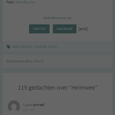
Foto:
Aline Bouma
Deel deze post op:
[pinit]
TWITTER
FACEBOOK
|
,
GROEN DENKEN
HEIMWEE
REIZEN
Geschreven door:
Merel
115 gedachten over “
Heimwee
”
Laure
schreef:
2017 OM