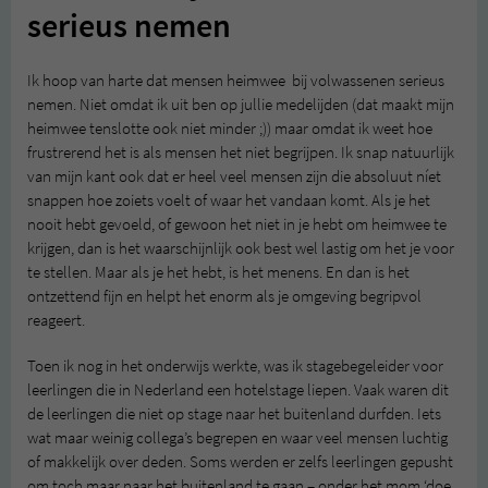
serieus nemen
Ik hoop van harte dat mensen heimwee bij volwassenen serieus
nemen. Niet omdat ik uit ben op jullie medelijden (dat maakt mijn
heimwee tenslotte ook niet minder ;)) maar omdat ik weet hoe
frustrerend het is als mensen het niet begrijpen. Ik snap natuurlijk
van mijn kant ook dat er heel veel mensen zijn die absoluut níet
snappen hoe zoiets voelt of waar het vandaan komt. Als je het
nooit hebt gevoeld, of gewoon het niet in je hebt om heimwee te
krijgen, dan is het waarschijnlijk ook best wel lastig om het je voor
te stellen. Maar als je het hebt, is het menens. En dan is het
ontzettend fijn en helpt het enorm als je omgeving begripvol
reageert.
Toen ik nog in het onderwijs werkte, was ik stagebegeleider voor
leerlingen die in Nederland een hotelstage liepen. Vaak waren dit
de leerlingen die niet op stage naar het buitenland durfden. Iets
wat maar weinig collega’s begrepen en waar veel mensen luchtig
of makkelijk over deden. Soms werden er zelfs leerlingen gepusht
om toch maar naar het buitenland te gaan – onder het mom ‘doe