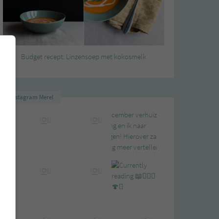
Budget recept: Linzensoep met kokosmelk
Instagram Merel