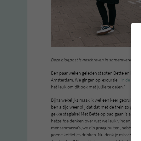
Deze blogpost is geschreven in samenwerking 
Een paar weken geleden stapten Bette en ik op 
Amsterdam. We gingen op ‘excursie’!
In de trein
het leuk om dit ook met jullie te delen.”
Bijna wekelijks maak ik wel een keer gebruik v
ben altijd weer blij dat dat met de trein zo gem
gekke stagiaire! Met Bette op pad gaan is altijd
hetzelfde denken over wat we leuk vinden om t
mensenmassa’s, we zijn graag buiten, hebben in
goede koffietjes drinken. Nu denk je misschien; 