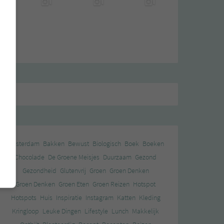
Amsterdam
Bakken
Bewust
Biologisch
Boek
Boeken
Chocolade
De Groene Meisjes
Duurzaam
Gezond
Gezondheid
Glutenvrij
Groen
Groen Denken
Groen Denken
Groen Eten
Groen Reizen
Hotspot
Hotspots
Huis
Inspiratie
Instagram
Katten
Kleding
Kringloop
Leuke Dingen
Lifestyle
Lunch
Makkelijk