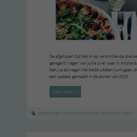
De afgelopen tijd heb ik op verschillende plekke
geregeld vragen van jullie over waar in Amster
ben,) je als vegan het beste uiteten kunt gaan, d
een update, gemaakt in de zomer van 2019.
Vegan
Lees verder
→
eten
in
Amsterdam
|
,
,
,
GROEN REIZEN
AMSTERDAM
HOTSPOTS
RESTAURANT
VEGAN
(zomer
2019)