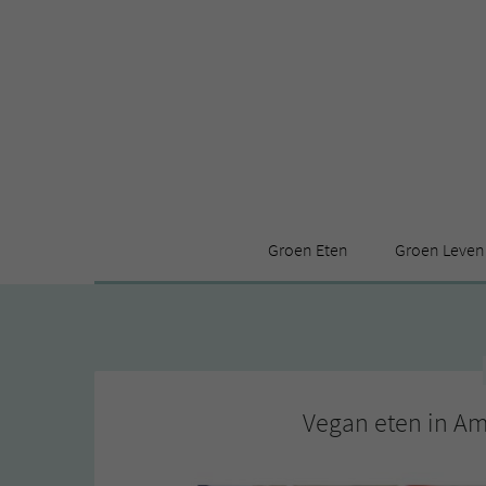
Groen Eten
Groen Leven
Receptenindex
Stijl
Producten
Huis
Leuke ding
Vegan eten in A