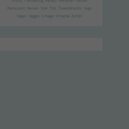
Ontbijt
Plantaardig
Recept
Recepten
Reizen
Restaurant
Review
Snel
Tips
Tweedehands
Vega
Vegan
Veggie
Vintage
Winactie
Zomer