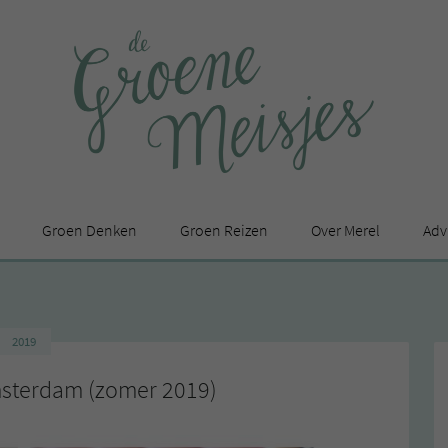
Groen Denken
Groen Reizen
Over Merel
Adv
In de media
Privacy Statement
2019
en
msterdam (zomer 2019)