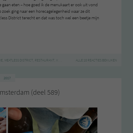
 gaan eten – hoe goed ik de menukaart er ook uit vond
p zoek ging naar een horecagelegenheid waar ze dit
less District terecht en dat was toch wel een beetje mijn
,
,
,
IE
MEATLESS DISTRICT
RESTAURANT
VEGAN
ALLE 18 REACTIES BEKIJKEN
2017
Amsterdam (deel 589)