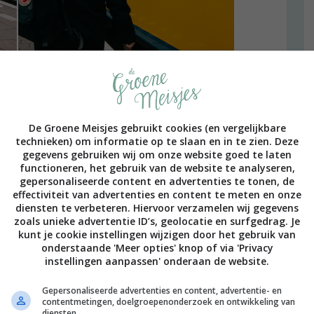
De Groene Meisjes gebruikt cookies (en vergelijkbare
met
NS
/ Foto’s:
Bette de Wit
technieken) om informatie op te slaan en in te zien. Deze
gegevens gebruiken wij om onze website goed te laten
een gure, mistige maandagmorgen in de trein naar
functioneren, het gebruik van de website te analyseren,
 naar huis
keek ik terug op en superleuke dag en ik vind
gepersonaliseerde content en advertenties te tonen, de
effectiviteit van advertenties en content te meten en onze
diensten te verbeteren. Hiervoor verzamelen wij gegevens
zoals unieke advertentie ID’s, geolocatie en surfgedrag. Je
an de verbinding tussen Rotterdam en Amsterdam en ik
kunt je cookie instellingen wijzigen door het gebruik van
akkelijk gaat. Waar ik nog meer blij mee ben? Met mijn te
onderstaande 'Meer opties' knop of via 'Privacy
 gezellig en goed. Dat komt vooral doordat we aardig
instellingen aanpassen' onderaan de website.
e doen. Beiden houden we niet van drukte of
teresse in kunst en cultuur én we houden allebei van
Gepersonaliseerde advertenties en content, advertentie- en
als je niet van drukte houdt, waarom ga je dan naar
contentmetingen, doelgroepenonderzoek en ontwikkeling van
diensten