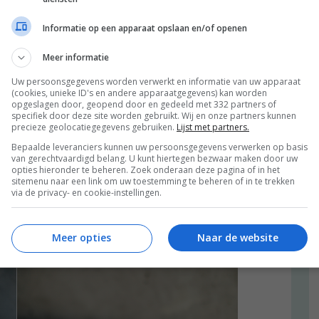
ma de rust kunt opzoeken. Je hoeft helemaal geen last
els en veel lawaai. Dat wilde ik Bette vandaag laten zien.
Informatie op een apparaat opslaan en/of openen
Meer informatie
Uw persoonsgegevens worden verwerkt en informatie van uw apparaat
(cookies, unieke ID's en andere apparaatgegevens) kan worden
,
,
,
NG
REIZEN
RUST
TREIN
ALLE 19 REACTIES BEKIJKEN
opgeslagen door, geopend door en gedeeld met 332 partners of
specifiek door deze site worden gebruikt. Wij en onze partners kunnen
precieze geolocatiegegevens gebruiken.
Lijst met partners.
2017
Bepaalde leveranciers kunnen uw persoonsgegevens verwerken op basis
van gerechtvaardigd belang. U kunt hiertegen bezwaar maken door uw
opties hieronder te beheren. Zoek onderaan deze pagina of in het
koffie, lekker eten en leuke mensen
sitemenu naar een link om uw toestemming te beheren of in te trekken
via de privacy- en cookie-instellingen.
Meer opties
Naar de website