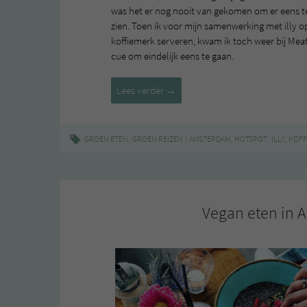
was het er nog nooit van gekomen om er eens te
zien. Toen ik voor mijn samenwerking met illy o
koffiemerk serveren, kwam ik toch weer bij Meat
cue om eindelijk eens te gaan.
Meatless
Lees verder
→
District,
heel
veel
,
|
,
,
,
GROEN ETEN
GROEN REIZEN
AMSTERDAM
HOTSPOT
ILLY
KOFF
koffie,
lekker
eten
en
Vegan eten in 
leuke
mensen