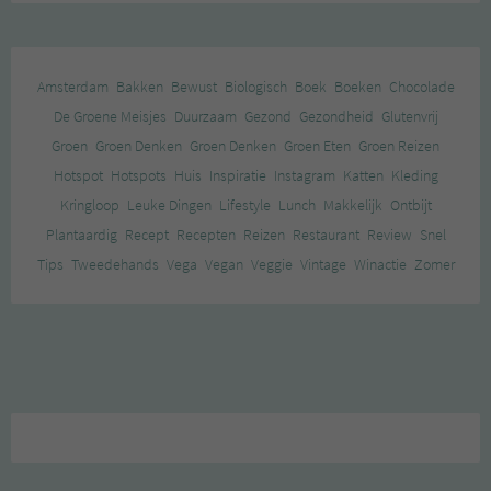
Amsterdam
Bakken
Bewust
Biologisch
Boek
Boeken
Chocolade
De Groene Meisjes
Duurzaam
Gezond
Gezondheid
Glutenvrij
Groen
Groen Denken
Groen Denken
Groen Eten
Groen Reizen
Hotspot
Hotspots
Huis
Inspiratie
Instagram
Katten
Kleding
Kringloop
Leuke Dingen
Lifestyle
Lunch
Makkelijk
Ontbijt
Plantaardig
Recept
Recepten
Reizen
Restaurant
Review
Snel
Tips
Tweedehands
Vega
Vegan
Veggie
Vintage
Winactie
Zomer