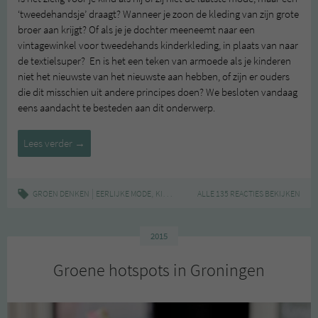
‘tweedehandsje’ draagt? Wanneer je zoon de kleding van zijn grote
broer aan krijgt? Of als je je dochter meeneemt naar een
vintagewinkel voor tweedehands kinderkleding, in plaats van naar
de textielsuper? En is het een teken van armoede als je kinderen
niet het nieuwste van het nieuwste aan hebben, of zijn er ouders
die dit misschien uit andere principes doen? We besloten vandaag
eens aandacht te besteden aan dit onderwerp.
Tweedehands
Lees verder
→
kinderkleding
|
,
,
,
,
GROEN DENKEN
EERLIJKE MODE
KINDEREN
KINDERKLEDING
ALLE 135 REACTIES BEKIJKEN
KLEDING
MODE
2015
Groene hotspots in Groningen