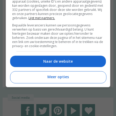
apparaat (cookies, unieke ID's en andere apparaatgegevens)
kan worden opgeslagen door, geopend door en gedeeld met
332 partners of specifiek door deze site worden gebruikt. Wij
en onze partners kunnen precieze geolocatiegegevens
gebruiken.
Lijst met partners.
Bepaalde leveranciers kunnen uw persoonsgegevens
verwerken op basis van gerechtvaardigd belang. U kunt
hiertegen bezwaar maken door uw opties hieronder te
beheren. Zoek onderaan deze pagina of in het sitemenu naar
een link om uw toestemming te beheren of in te trekken via de
privacy- en cookie-instellingen.
beeld: Ari Versluis
Naar de website
Hi, ik ben Merel! Ik neem je graag mee in mijn persoonlijke
onderzoek naar een duurzame en meer bewuste leefstijl.
Meer opties
Welkom op mijn blog!
Social media