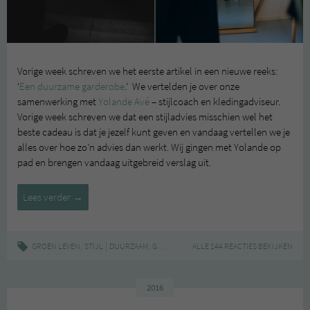
Vorige week schreven we het eerste artikel in een nieuwe reeks:
‘
Een duurzame garderobe
.’ We vertelden je over onze
samenwerking met
Yolande Avé
– stijlcoach en kledingadviseur.
Vorige week schreven we dat een stijladvies misschien wel het
beste cadeau is dat je jezelf kunt geven en vandaag vertellen we je
alles over hoe zo’n advies dan werkt. Wij gingen met Yolande op
pad en brengen vandaag uitgebreid verslag uit.
Hoe
Lees verder
→
werkt
een
stijladvies?
,
|
,
,
,
,
,
GROEN LEVEN
STIJL
DUURZAAM
GARDEROBE
ALLE 144 REACTIES BEKIJKEN
KLEDING
MODE
STIJLADVIES
Y
–
Een
duurzame
2016
garderobe