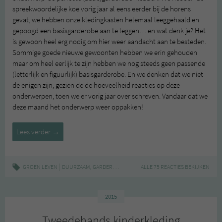
spreekwoordelijke koe vorig jaar al eens eerder bij de horens
gevat, we hebben onze kledingkasten helemaal leeggehaald en
gepoogd een basisgarderobe aan te leggen… en wat denk je? Het
is gewoon heel erg nodig om hier weer aandacht aan te besteden.
Sommige goede nieuwe gewoonten hebben we erin gehouden
maar om heel eerlijk te zijn hebben we nog steeds geen passende
(letterlijk en figuurlijk) basisgarderobe. En we denken dat we niet
de enigen zijn, gezien de de hoeveelheid reacties op deze
onderwerpen, toen we er vorig jaar over schreven. Vandaar dat we
deze maand het onderwerp weer oppakken!
Een
Lees verder
→
duurzame
garderobe
#1
|
,
,
,
,
,
GROEN LEVEN
DUURZAAM
GARDEROBE
INSPIRATIE
ALLE 75 REACTIES BEKIJKEN
KLEDING
LIFESTYLE
MOD
2015
Tweedehands kinderkleding