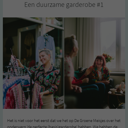
Een duurzame garderobe #1
#2
Het is niet voor het eerst dat we het op De Groene Meisjes over het
onderwerp ‘de perfecte (basis)garderobe’ hebben. We hebben de