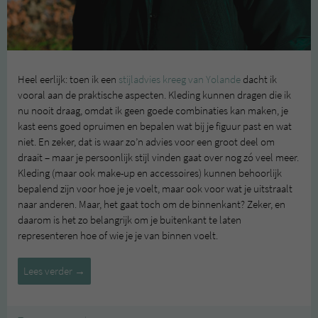
Heel eerlijk: toen ik een
stijladvies kreeg van Yolande
dacht ik
vooral aan de praktische aspecten. Kleding kunnen dragen die ik
nu nooit draag, omdat ik geen goede combinaties kan maken, je
kast eens goed opruimen en bepalen wat bij je figuur past en wat
niet. En zeker, dat is waar zo’n advies voor een groot deel om
draait – maar je persoonlijk stijl vinden gaat over nog zó veel meer.
Kleding (maar ook make-up en accessoires) kunnen behoorlijk
bepalend zijn voor hoe je je voelt, maar ook voor wat je uitstraalt
naar anderen. Maar, het gaat toch om de binnenkant? Zeker, en
daarom is het zo belangrijk om je buitenkant te laten
representeren hoe of wie je je van binnen voelt.
Een
Lees verder
→
duurzame
garderobe
#3