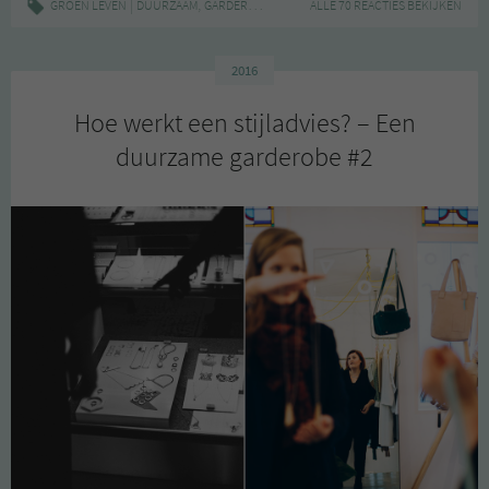
|
,
,
,
,
GROEN LEVEN
DUURZAAM
GARDEROBE
GROEN DENKEN
ALLE 70 REACTIES BEKIJKEN
INSPIRATIE
KLEDING
–
Je
persoonlijke
2016
stijl
Hoe werkt een stijladvies? – Een
vinden
duurzame garderobe #2