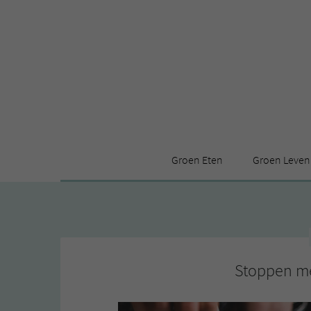
Groen Eten
Groen Leven
Receptenindex
Stijl
Producten
Huis
Leuke ding
Stoppen met