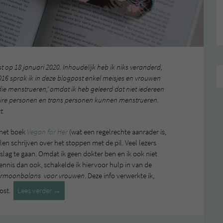
t op 18 januari 2020. Inhoudelijk heb ik niks veranderd,
2016 sprak ik in deze blogpost enkel meisjes en vrouwen
 die menstrueren,’ omdat ik heb geleerd dat niet iedereen
naire personen en trans personen kunnen menstrueren.
t.
 het boek
Vegan for Her
(wat een regelrechte aanrader is,
illen schrijven over het stoppen met de pil. Veel lezers
slag te gaan. Omdat ik geen dokter ben en ik ook niet
ennis dan ook, schakelde ik hiervoor hulp in van de
rmoonbalans voor vrouwen
. Deze info verwerkte ik,
Stoppen
post.
Lees verder
→
met
de
pil