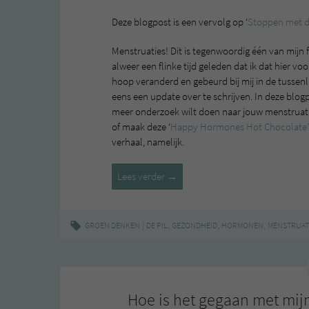
Deze blogpost is een vervolg op ‘
Stoppen met d
Menstruaties! Dit is tegenwoordig één van mijn 
alweer een flinke tijd geleden dat ik dat hier voor
hoop veranderd en gebeurd bij mij in de tussenli
eens een update over te schrijven. In deze blogpo
meer onderzoek wilt doen naar jouw menstruati
of maak deze ‘
Happy Hormones Hot Chocolate’
verhaal, namelijk.
Stoppen
Lees verder
→
met
de
pil
|
,
,
,
GROEN DENKEN
DE PIL
GEZONDHEID
HORMONEN
MENSTRUAT
–
deel
2
Hoe is het gegaan met mi