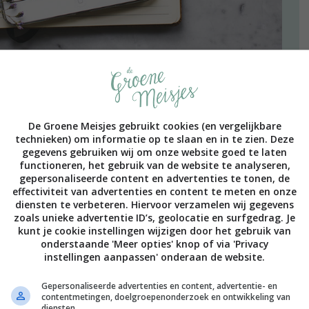
 er een hekel aan: jaaroverzichtjes en lijstjes. Zelf vind
e balans op te maken en alvast een beetje vooruit te
daag kijk ik naar hoe het mijn belangrijkste groene/goede
De Groene Meisjes gebruikt cookies (en vergelijkbare
egaan.
technieken) om informatie op te slaan en in te zien. Deze
gegevens gebruiken wij om onze website goed te laten
functioneren, het gebruik van de website te analyseren,
gepersonaliseerde content en advertenties te tonen, de
effectiviteit van advertenties en content te meten en onze
diensten te verbeteren. Hiervoor verzamelen wij gegevens
,
,
,
zoals unieke advertentie ID’s, geolocatie en surfgedrag. Je
ORNEMENS
GROEN
MINDER AFVAL
VRIJE TIJD
ALLE 17 REACTIES BEKIJKEN
kunt je cookie instellingen wijzigen door het gebruik van
onderstaande 'Meer opties' knop of via 'Privacy
instellingen aanpassen' onderaan de website.
2016
Gepersonaliseerde advertenties en content, advertentie- en
n met de pil
contentmetingen, doelgroepenonderzoek en ontwikkeling van
diensten