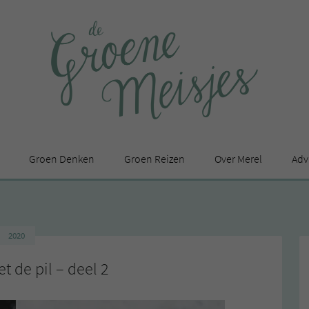
Groen Denken
Groen Reizen
Over Merel
Adv
In de media
Privacy Statement
2020
en
 de pil – deel 2