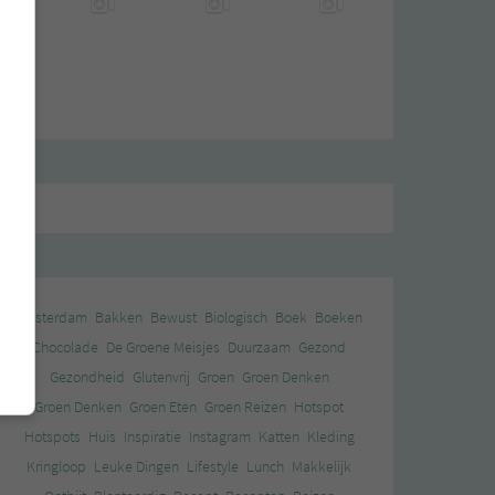
Amsterdam
Bakken
Bewust
Biologisch
Boek
Boeken
Chocolade
De Groene Meisjes
Duurzaam
Gezond
Gezondheid
Glutenvrij
Groen
Groen Denken
Groen Denken
Groen Eten
Groen Reizen
Hotspot
Hotspots
Huis
Inspiratie
Instagram
Katten
Kleding
Kringloop
Leuke Dingen
Lifestyle
Lunch
Makkelijk