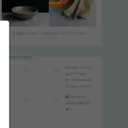
Budget recept: Linzensoep met kokosmelk
Instagram Merel