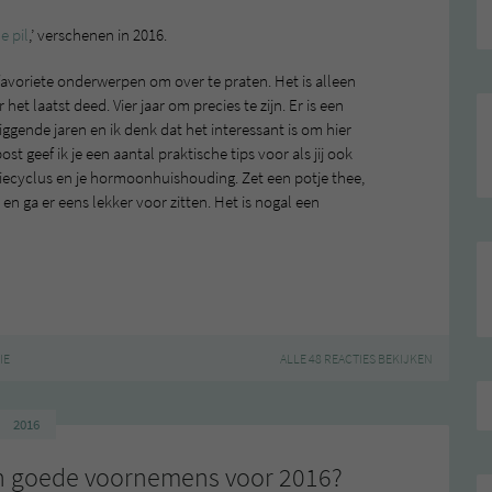
e pil
,’ verschenen in 2016.
favoriete onderwerpen om over te praten. Het is alleen
 het laatst deed. Vier jaar om precies te zijn. Er is een
ggende jaren en ik denk dat het interessant is om hier
st geef ik je een aantal praktische tips voor als jij ook
ecyclus en je hormoonhuishouding. Zet een potje thee,
en ga er eens lekker voor zitten. Het is nogal een
IE
ALLE 48 REACTIES BEKIJKEN
2016
jn goede voornemens voor 2016?