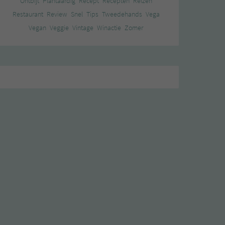
Ontbijt
Plantaardig
Recept
Recepten
Reizen
Restaurant
Review
Snel
Tips
Tweedehands
Vega
Vegan
Veggie
Vintage
Winactie
Zomer