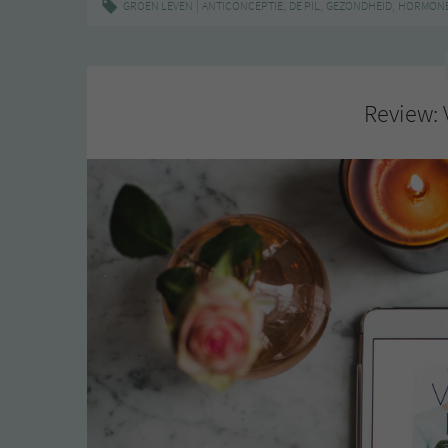
|
,
,
,
GROEN LEVEN
ANTICONCEPTIE
DE PIL
GEZONDHEID
HORMON
Review: 