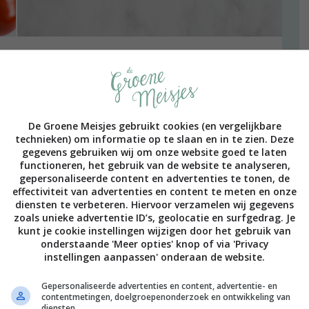
 Dat ben ik gaan doen nadat ik de diagnose endometriose
ok endometriose hebben, oa) begreep dat het eten van
jn baarmoeder heb) kunnen prikkelen. Hetzelfde geldt
 ik een tijdje geleden mijn dieet vrij drastisch
andering voor mij.
De Groene Meisjes gebruikt cookies (en vergelijkbare
technieken) om informatie op te slaan en in te zien. Deze
gegevens gebruiken wij om onze website goed te laten
functioneren, het gebruik van de website te analyseren,
gepersonaliseerde content en advertenties te tonen, de
effectiviteit van advertenties en content te meten en onze
diensten te verbeteren. Hiervoor verzamelen wij gegevens
ALLE 18 REACTIES BEKIJKEN
zoals unieke advertentie ID’s, geolocatie en surfgedrag. Je
kunt je cookie instellingen wijzigen door het gebruik van
onderstaande 'Meer opties' knop of via 'Privacy
2021
instellingen aanpassen' onderaan de website.
rkt met véél vegan producten
Gepersonaliseerde advertenties en content, advertentie- en
contentmetingen, doelgroepenonderzoek en ontwikkeling van
diensten