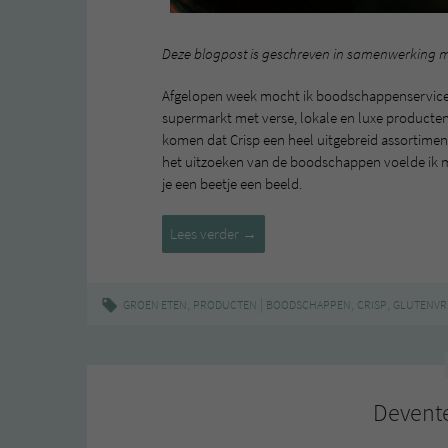
Deze blogpost is geschreven in samenwerking 
Afgelopen week mocht ik boodschappenservice 
supermarkt met verse, lokale en luxe producten.
komen dat Crisp een heel uitgebreid assortiment
het uitzoeken van de boodschappen voelde ik m
je een beetje een beeld.
Crisp
Lees verder
→
–
online
supermarkt
,
|
,
,
GROEN ETEN
PRODUCTEN
BOODSCHAPPEN
CRISP
GLUTENVR
met
véél
vegan
producten
Devente