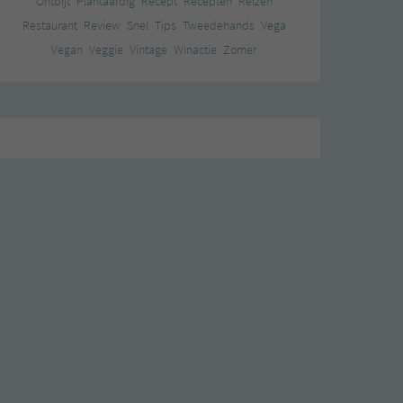
Ontbijt
Plantaardig
Recept
Recepten
Reizen
Restaurant
Review
Snel
Tips
Tweedehands
Vega
Vegan
Veggie
Vintage
Winactie
Zomer