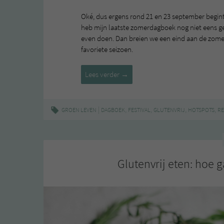
Oké, dus ergens rond 21 en 23 september begint
heb mijn laatste zomerdagboek nog niet eens ge
even doen. Dan breien we een eind aan de zomer
favoriete seizoen.
Zomerdagboek
Lees verder
→
#3
|
,
,
,
,
GROEN LEVEN
DAGBOEK
FESTIVAL
GLUTENVRIJ
HOTSPOTS
RE
Glutenvrij eten: hoe g