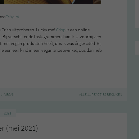
met
Crisp.nl
Crisp uitproberen. Lucky me!
Crisp
is een online
 Bij verschillende Instagrammers had ik al voorbij zien
 met vegan producten heeft, dus ik was érg excited. Bij
e een een kind in een vegan snoepwinkel, dus dan heb
,
IJ
VEGAN
ALLE 11 REACTIES BEKIJKEN
2021
r (mei 2021)