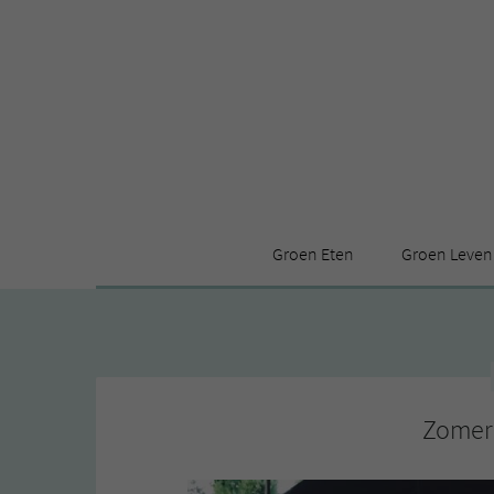
Groen Eten
Groen Leven
Receptenindex
Stijl
Producten
Huis
Leuke ding
Zomer