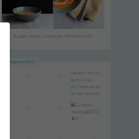
Budget recept: Linzensoep met kokosmelk
Instagram Merel