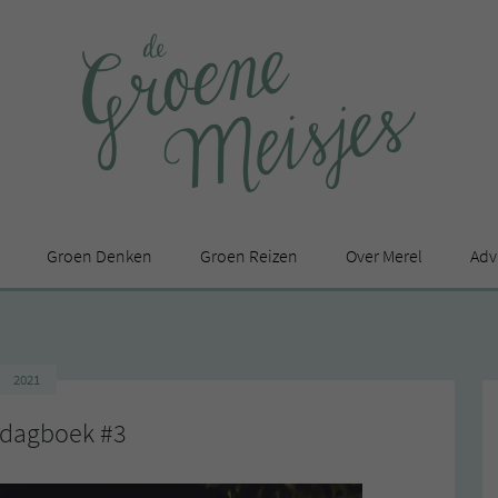
Groen Denken
Groen Reizen
Over Merel
Adv
In de media
Privacy Statement
2021
en
dagboek #3