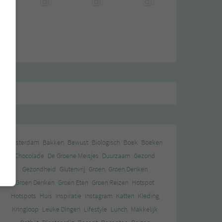
Amsterdam
Bakken
Bewust
Biologisch
Boek
Boeken
Chocolade
De Groene Meisjes
Duurzaam
Gezond
Gezondheid
Glutenvrij
Groen
Groen Denken
Groen Denken
Groen Eten
Groen Reizen
Hotspot
Hotspots
Huis
Inspiratie
Instagram
Katten
Kleding
Kringloop
Leuke Dingen
Lifestyle
Lunch
Makkelijk