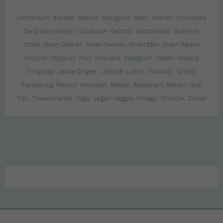
Amsterdam
Bakken
Bewust
Biologisch
Boek
Boeken
Chocolade
De Groene Meisjes
Duurzaam
Gezond
Gezondheid
Glutenvrij
Groen
Groen Denken
Groen Denken
Groen Eten
Groen Reizen
Hotspot
Hotspots
Huis
Inspiratie
Instagram
Katten
Kleding
Kringloop
Leuke Dingen
Lifestyle
Lunch
Makkelijk
Ontbijt
Plantaardig
Recept
Recepten
Reizen
Restaurant
Review
Snel
Tips
Tweedehands
Vega
Vegan
Veggie
Vintage
Winactie
Zomer