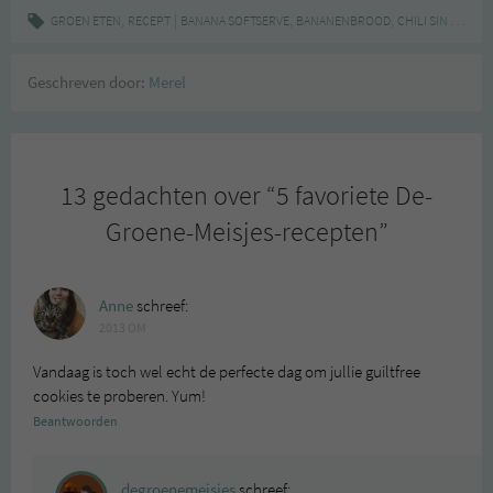
,
|
,
,
GROEN ETEN
RECEPT
BANANA SOFTSERVE
BANANENBROOD
CHILI SIN CARNE
Geschreven door:
Merel
13 gedachten over “
5 favoriete De-
Groene-Meisjes-recepten
”
Anne
schreef:
2013 OM
Vandaag is toch wel echt de perfecte dag om jullie guiltfree
cookies te proberen. Yum!
Beantwoorden
degroenemeisjes
schreef: