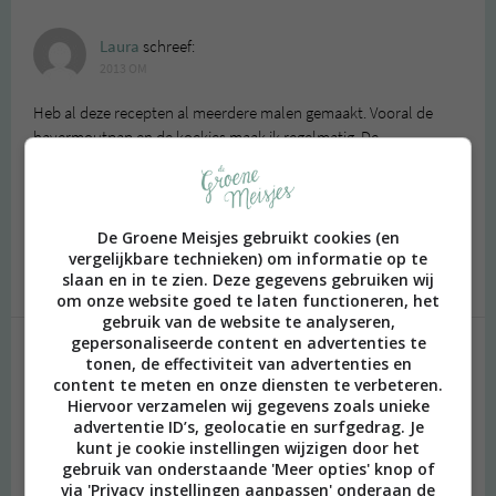
Laura
schreef:
2013 OM
Heb al deze recepten al meerdere malen gemaakt. Vooral de
havermoutpap en de koekjes maak ik regelmatig. De
vegetarische chili heb ik nog niet geprobeerd maar ga ik zeker
snel doen. Ik eet sinds een half jaar zo weinig mogelijk suiker,
tarwe en zuivel en jullie geven me heel veel inspiratie wat betreft
gezond en lekker eten. Dank daarvoor :)
De Groene Meisjes gebruikt cookies (en
vergelijkbare technieken) om informatie op te
Beantwoorden
slaan en in te zien. Deze gegevens gebruiken wij
om onze website goed te laten functioneren, het
gebruik van de website te analyseren,
gepersonaliseerde content en advertenties te
tonen, de effectiviteit van advertenties en
Geef een reactie
content te meten en onze diensten te verbeteren.
Hiervoor verzamelen wij gegevens zoals unieke
Je e-mailadres wordt niet gepubliceerd.
Vereiste velden zijn
advertentie ID’s, geolocatie en surfgedrag. Je
gemarkeerd met
*
kunt je cookie instellingen wijzigen door het
gebruik van onderstaande 'Meer opties' knop of
Reactie
*
via 'Privacy instellingen aanpassen' onderaan de