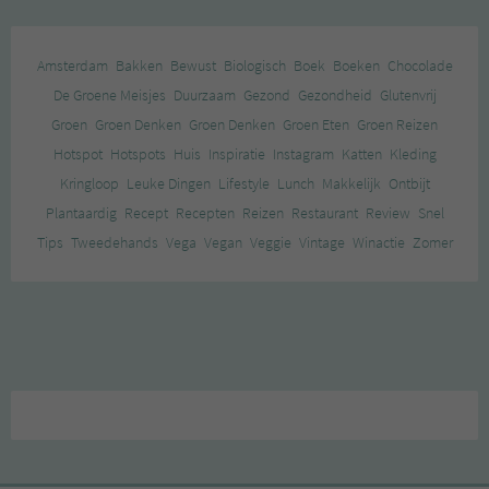
Amsterdam
Bakken
Bewust
Biologisch
Boek
Boeken
Chocolade
De Groene Meisjes
Duurzaam
Gezond
Gezondheid
Glutenvrij
Groen
Groen Denken
Groen Denken
Groen Eten
Groen Reizen
Hotspot
Hotspots
Huis
Inspiratie
Instagram
Katten
Kleding
Kringloop
Leuke Dingen
Lifestyle
Lunch
Makkelijk
Ontbijt
Plantaardig
Recept
Recepten
Reizen
Restaurant
Review
Snel
Tips
Tweedehands
Vega
Vegan
Veggie
Vintage
Winactie
Zomer