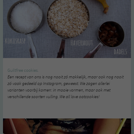
Guiltfree cookies.
Een recept van ons is nog nooit zó makkelijk, maar ook nog nooit
zó vaak gedeeld op Instagram, geweest. We zagen allerlei
varianten voorbij komen: in mooie vormen, maar ook met
verschillende soorten vulling. We all love oatcookies!