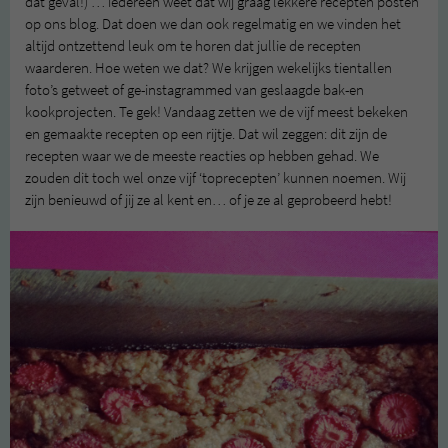
dat geval!) … iedereen weet dat wij graag lekkere recepten posten
op ons blog. Dat doen we dan ook regelmatig en we vinden het
altijd ontzettend leuk om te horen dat jullie de recepten
waarderen. Hoe weten we dat? We krijgen wekelijks tientallen
foto’s getweet of ge-instagrammed van geslaagde bak-en
kookprojecten. Te gek! Vandaag zetten we de vijf meest bekeken
en gemaakte recepten op een rijtje. Dat wil zeggen: dit zijn de
recepten waar we de meeste reacties op hebben gehad. We
zouden dit toch wel onze vijf ‘toprecepten’ kunnen noemen. Wij
zijn benieuwd of jij ze al kent en… of je ze al geprobeerd hebt!