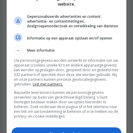
website.
Gepersonaliseerde advertenties en content,
advertentie- en contentmetingen,
doelgroepenonderzoek en ontwikkeling van diensten
Informatie op een apparaat opslaan en/of openen
Meer informatie
Uw persoonsgegevens worden verwerkt en informatie van uw
Naam
*
apparaat (cookies, unieke ID's en andere apparaatgegevens)
kan worden opgeslagen door, geopend door en gedeeld met
332 partners of specifiek door deze site worden gebruikt. Wij
E-mail
*
en onze partners kunnen precieze geolocatiegegevens
gebruiken.
Lijst met partners.
Site
Bepaalde leveranciers kunnen uw persoonsgegevens
Mijn naam, e-mail en site opslaan in deze browser voor de
verwerken op basis van gerechtvaardigd belang. U kunt
hiertegen bezwaar maken door uw opties hieronder te
volgende keer wanneer ik een reactie plaats.
beheren. Zoek onderaan deze pagina of in het sitemenu naar
een link om uw toestemming te beheren of in te trekken via de
privacy- en cookie-instellingen.