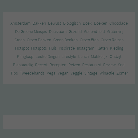
Amsterdam
Bakken
Bewust
Biologisch
Boek
Boeken
Chocolade
De Groene Meisjes
Duurzaam
Gezond
Gezondheid
Glutenvrij
Groen
Groen Denken
Groen Denken
Groen Eten
Groen Reizen
Hotspot
Hotspots
Huis
Inspiratie
Instagram
Katten
Kleding
Kringloop
Leuke Dingen
Lifestyle
Lunch
Makkelijk
Ontbijt
Plantaardig
Recept
Recepten
Reizen
Restaurant
Review
Snel
Tips
Tweedehands
Vega
Vegan
Veggie
Vintage
Winactie
Zomer