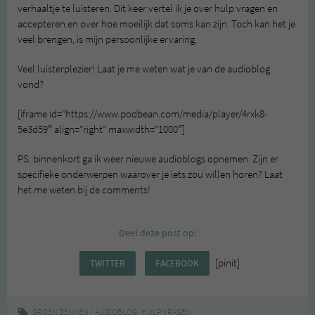
verhaaltje te luisteren. Dit keer vertel ik je over hulp vragen en
accepteren en over hoe moeilijk dat soms kan zijn. Toch kan het je
veel brengen, is mijn persoonlijke ervaring.
Veel luisterplezier! Laat je me weten wat je van de audioblog
vond?
[iframe id=”https://www.podbean.com/media/player/4rxk8-
5e3d59″ align=”right” maxwidth=”1000″]
PS: binnenkort ga ik weer nieuwe audioblogs opnemen. Zijn er
specifieke onderwerpen waarover je iets zou willen horen? Laat
het me weten bij de comments!
Deel deze post op:
[pinit]
TWITTER
FACEBOOK
|
,
GROEN DENKEN
AUDIOBLOG
HULP VRAGEN