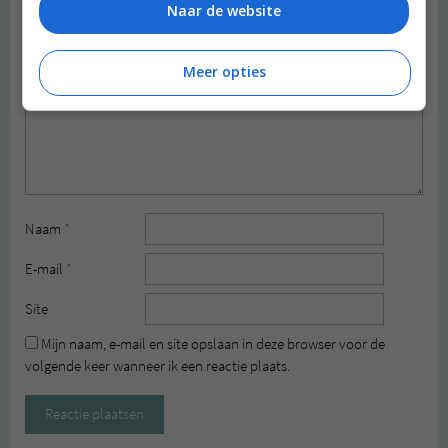
Reactie
*
Naar de website
Meer opties
Naam
*
E-mail
*
Site
Mijn naam, e-mail en site opslaan in deze browser voor de
volgende keer wanneer ik een reactie plaats.