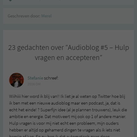
Geschreven door:
Merel
23 gedachten over “
Audioblog #5 – Hulp
vragen en accepteren
”
Stefanie
schreef:
2016 OM
Wiihiiii hier word ik blij van!! Ik liet je al weten op Twitter hoe blij
ik ben met een nieuwe audioblog maar een podcast, ja, dat is
echt het einde! ? Superfijn idee (al je plannen trouwens), leuk die
ambitie en energie. Dat motiveert mij ook op 1 of andere manier.
Hulp vragen is voor mij niet echt een probleem, mijn ouders
hebben er altijd op gehamerd dingen te vragen als ik iets niet
begrijp of kan. En nu ben ik dat automatisch gaan doen