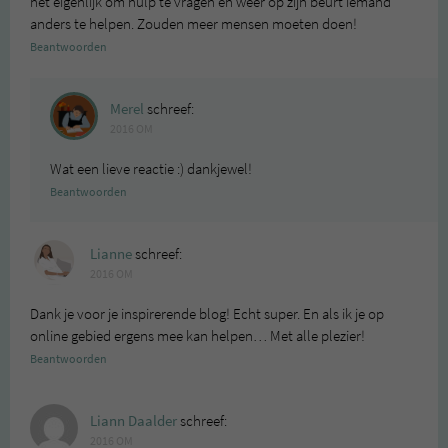
het eigenlijk om hulp te vragen en weer op zijn beurt iemand
anders te helpen. Zouden meer mensen moeten doen!
Beantwoorden
Merel
schreef:
2016 OM
Wat een lieve reactie :) dankjewel!
Beantwoorden
Lianne
schreef:
2016 OM
Dank je voor je inspirerende blog! Echt super. En als ik je op
online gebied ergens mee kan helpen… Met alle plezier!
Beantwoorden
Liann Daalder
schreef:
2016 OM