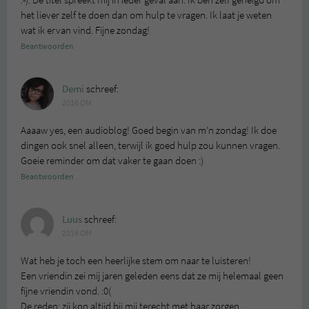
:-). De titel spreekt mij in ieder geval aan. Ik ben zelf geneigd om
het liever zelf te doen dan om hulp te vragen. Ik laat je weten
wat ik ervan vind. Fijne zondag!
Beantwoorden
Demi
schreef:
2016 OM
Aaaaw yes, een audioblog! Goed begin van m’n zondag! Ik doe
dingen ook snel alleen, terwijl ik goed hulp zou kunnen vragen.
Goeie reminder om dat vaker te gaan doen :)
Beantwoorden
Luus
schreef:
2016 OM
Wat heb je toch een heerlijke stem om naar te luisteren!
Een vriendin zei mij jaren geleden eens dat ze mij helemaal geen
fijne vriendin vond. :0(
De reden: zij kon altijd bij mij terecht met haar zorgen,