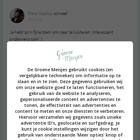
Fleur Sophia
schreef:
2016 OM
Je hebt zo’n fijne stem om naar te luisteren. Interessant
onderwerp ook! :)
Beantwoorden
Vere
schreef:
De Groene Meisjes gebruikt cookies (en
2016 OM
vergelijkbare technieken) om informatie op te
slaan en in te zien. Deze gegevens gebruiken wij
Heerlijk….. geluisterd op de fiets in de frisse buitenlucht. Kan
om onze website goed te laten functioneren, het
niet wachten tot je podcast er eindelijk is!
gebruik van de website te analyseren,
Beantwoorden
gepersonaliseerde content en advertenties te
tonen, de effectiviteit van advertenties en
content te meten en onze diensten te verbeteren.
Hiervoor verzamelen wij gegevens zoals unieke
Karlijn
schreef:
advertentie ID’s, geolocatie en surfgedrag. Je
2016 OM
kunt je cookie instellingen wijzigen door het
gebruik van onderstaande 'Meer opties' knop of
Jaaa, Merel ik vind dit zo tof! Je audio blogs zijn super