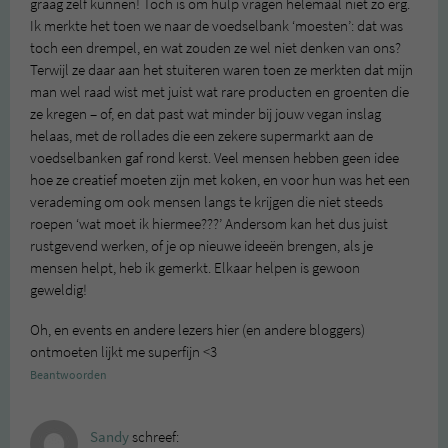
graag zelf kunnen! Toch is om hulp vragen helemaal niet zo erg.
Ik merkte het toen we naar de voedselbank ‘moesten’: dat was
toch een drempel, en wat zouden ze wel niet denken van ons?
Terwijl ze daar aan het stuiteren waren toen ze merkten dat mijn
man wel raad wist met juist wat rare producten en groenten die
ze kregen – of, en dat past wat minder bij jouw vegan inslag
helaas, met de rollades die een zekere supermarkt aan de
voedselbanken gaf rond kerst. Veel mensen hebben geen idee
hoe ze creatief moeten zijn met koken, en voor hun was het een
verademing om ook mensen langs te krijgen die niet steeds
roepen ‘wat moet ik hiermee???’ Andersom kan het dus juist
rustgevend werken, of je op nieuwe ideeën brengen, als je
mensen helpt, heb ik gemerkt. Elkaar helpen is gewoon
geweldig!
Oh, en events en andere lezers hier (en andere bloggers)
ontmoeten lijkt me superfijn <3
Beantwoorden
Sandy
schreef: