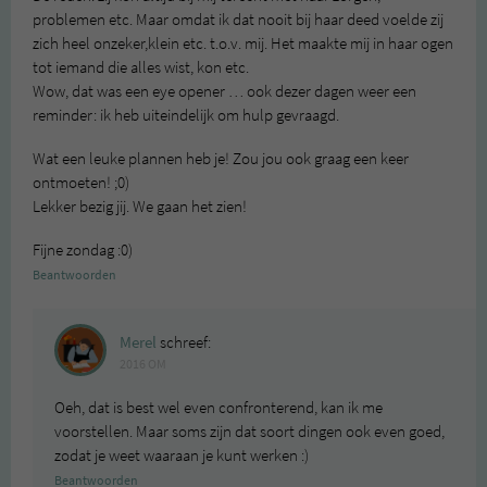
problemen etc. Maar omdat ik dat nooit bij haar deed voelde zij
zich heel onzeker,klein etc. t.o.v. mij. Het maakte mij in haar ogen
tot iemand die alles wist, kon etc.
Wow, dat was een eye opener … ook dezer dagen weer een
reminder: ik heb uiteindelijk om hulp gevraagd.
Wat een leuke plannen heb je! Zou jou ook graag een keer
ontmoeten! ;0)
Lekker bezig jij. We gaan het zien!
Fijne zondag :0)
Beantwoorden
Merel
schreef:
2016 OM
Oeh, dat is best wel even confronterend, kan ik me
voorstellen. Maar soms zijn dat soort dingen ook even goed,
zodat je weet waaraan je kunt werken :)
Beantwoorden