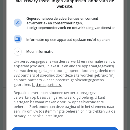
via 'Privacy instellingen aanpassen' onderaan de
inspirerend en ik zat al een hele tijd te hopen dat je een podcast
website.
ging beginnen. Ik weet zeker dat je dat super goed gaat doen!
Gepersonaliseerde advertenties en content,
Ik ben zelf mijn blog begonnen door iemand die ik eigenlijk
advertentie- en contentmetingen,
helemaal niet goed kende (maar waarvan ik wist dat hij wist hoe
doelgroepenonderzoek en ontwikkeling van diensten
je een blog moest opzetten) om hulp te vragen. Ik dacht ook dat
Informatie op een apparaat opslaan en/of openen
hij het raar zou vinden dat ik hem om hulp vroeg, maar hij wilde
me meteen helpen. Dat was echt een eye opener en motivatie
Meer informatie
om vaker om hulp te vragen. Ik moet mezelf er af en toe nog wel
aan herinneren, maar ik probeer het vaker te doen :) Dankjewel
Uw persoonsgegevens worden verwerkt en informatie van uw
voor de reminder!
apparaat (cookies, unieke ID's en andere apparaatgegevens)
kan worden opgeslagen door, geopend door en gedeeld met
Beantwoorden
332 partners of specifiek door deze site worden gebruikt. Wij
en onze partners kunnen precieze geolocatiegegevens
gebruiken.
Lijst met partners.
Bepaalde leveranciers kunnen uw persoonsgegevens
verwerken op basis van gerechtvaardigd belang. U kunt
Geef een reactie
hiertegen bezwaar maken door uw opties hieronder te
beheren. Zoek onderaan deze pagina of in het sitemenu naar
een link om uw toestemming te beheren of in te trekken via de
Je e-mailadres wordt niet gepubliceerd.
Vereiste velden zijn
privacy- en cookie-instellingen.
gemarkeerd met
*