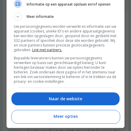
Beantwoorden
Informatie op een apparaat opslaan en/of openen
Meer informatie
Margot
schreef:
2015 OM
Uw persoonsgegevens worden verwerkt en informatie van uw
apparaat (cookies, unieke ID's en andere apparaatgegevens)
kan worden opgeslagen door, geopend door en gedeeld met
Mooi initiatief van ikea. Ik hoop dat het geen greenwashing is
332 partners of specifiek door deze site worden gebruikt. Wij
Beantwoorden
en onze partners kunnen precieze geolocatiegegevens
gebruiken.
Lijst met partners.
Bepaalde leveranciers kunnen uw persoonsgegevens
Ineke
schreef:
verwerken op basis van gerechtvaardigd belang. U kunt
hiertegen bezwaar maken door uw opties hieronder te
2015 OM
beheren. Zoek onderaan deze pagina of in het sitemenu naar
een link om uw toestemming te beheren of in te trekken via de
Elk zichzelf respecterend bedrijf verzint tegenwoordig zo’n actie
privacy- en cookie-instellingen.
om in beeld te blijven. Zou het niet veel beter werken als ze een
paar containers van deze lampen direct naar deze
Naar de website
opvangplekken zouden sturen zonder een geldverslindende
reclameactie op touw te zetten en dus de hele wereld er van in
kennis te stellen. 1 euro per lamp is nogal een marginaal bedrag
Meer opties
om zowel het bedrijf als de koper een gevoel van ‘ goeddoen’ te
geven. Ik vind het nogal naief allemaal. Nu maar hopen dat de