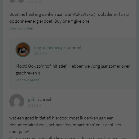
2015 OM
Doet me heel erg denken aan wat WakaWaka (= oplader en lamp
op zonne-energie) doet. Buy one = give one.
Beantwoorden
degroenemeisjes
schreef:
2015 OM
Klopt! Ook zo’n tof initiatief! Hebben we vorig jaar zomer over
geschreven :)
Beantwoorden
gabi
schreef:
2015 OM
wat een goed initiatief! hierdoor moet ik denken aan een
documentaire/boek, het heet ‘no impact man’ en is echt iets
voor jullie!
Over een gezin wat volledig groen gaat leven (geen lampen aan,