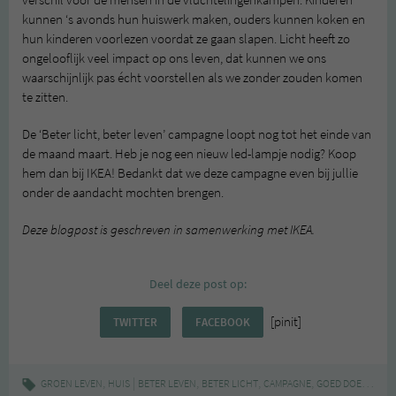
verschil voor de mensen in de vluchtelingenkampen. Kinderen
kunnen ‘s avonds hun huiswerk maken, ouders kunnen koken en
hun kinderen voorlezen voordat ze gaan slapen. Licht heeft zo
ongelooflijk veel impact op ons leven, dat kunnen we ons
waarschijnlijk pas écht voorstellen als we zonder zouden komen
te zitten.
De ‘Beter licht, beter leven’ campagne loopt nog tot het einde van
de maand maart. Heb je nog een nieuw led-lampje nodig? Koop
hem dan bij IKEA! Bedankt dat we deze campagne even bij jullie
onder de aandacht mochten brengen.
Deze blogpost is geschreven in samenwerking met IKEA.
Deel deze post op:
[pinit]
TWITTER
FACEBOOK
,
|
,
,
,
,
GROEN LEVEN
HUIS
BETER LEVEN
BETER LICHT
CAMPAGNE
GOED DOEL
IKEA