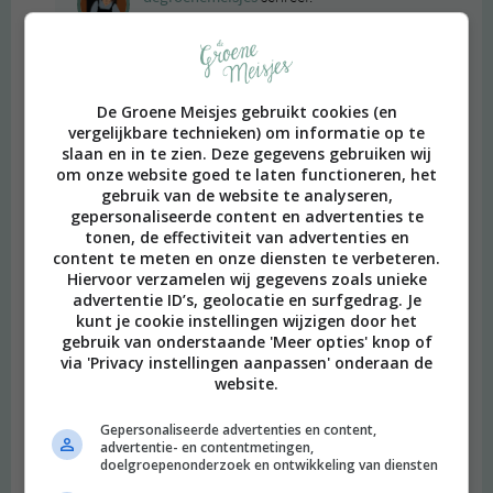
2015 OM
Dat vinden wij ook. Het is hetzelfde als mensen die erg
kritisch zijn op supermarkten die fairtrade producten gaan
verkopen. “Zeker om een goed gevoel bij de mensen los te
De Groene Meisjes gebruikt cookies (en
vergelijkbare technieken) om informatie op te
peuteren. Het zou beter zijn om er helemaal niet te
slaan en in te zien. Deze gegevens gebruiken wij
kopen.” Zijn wij het niet mee eens. Je moet niet vergeten
om onze website goed te laten functioneren, het
dat wij – de lezers van de Groene Meisjes (en wij, Merel en
gebruik van de website te analyseren,
Jamie zelf dus) al dagelijks bezig zijn met nadenken over
gepersonaliseerde content en advertenties te
allerlei manieren om het leven te verduurzamen en goed
tonen, de effectiviteit van advertenties en
te doen voor de wereld (en de bewoners ervan.) Heel veel
content te meten en onze diensten te verbeteren.
Hiervoor verzamelen wij gegevens zoals unieke
mensen, echt het merendeel van de mensen, is hier
advertentie ID’s, geolocatie en surfgedrag. Je
helemaal níet mee bezig. Wij vinden het dan ontzettend
kunt je cookie instellingen wijzigen door het
positief als deze mensen onverwacht worden
gebruik van onderstaande 'Meer opties' knop of
geconfronteerd met een dergelijk project. En misschien
via 'Privacy instellingen aanpassen' onderaan de
worden ze wel aangespoord om mee te doen. En ja, dat ze
website.
dan verder een milieuvervuilende kast en een hotdog van
1 euro kopen, dat vinden wij erg jammer. Maar dat zouden
Gepersonaliseerde advertenties en content,
advertentie- en contentmetingen,
ze anders ook wel doen. We hopen dat jullie een beetje
doelgroepenonderzoek en ontwikkeling van diensten
begrijpen hoe wij in dit soort zaken staan.