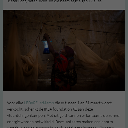
‘Beter licht, beter leven’ en die naam zegt eigenlijk alles.
Voor elke
LEDARE led-lamp
die er tussen 1 en 31 maart wordt
verkocht, schenkt de IKEA foundation €1 aan deze
vluchtelingenkampen. Met dit geld kunnen er lantaarns op zonne-
energie worden ontwikkeld. Deze lantaarns maken een enorm