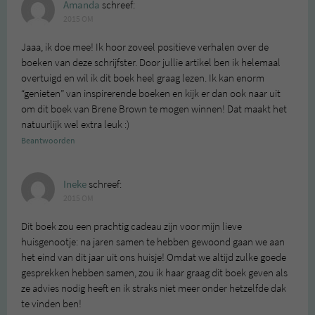
Amanda
schreef:
2015 OM
Jaaa, ik doe mee! Ik hoor zoveel positieve verhalen over de
boeken van deze schrijfster. Door jullie artikel ben ik helemaal
overtuigd en wil ik dit boek heel graag lezen. Ik kan enorm
“genieten” van inspirerende boeken en kijk er dan ook naar uit
om dit boek van Brene Brown te mogen winnen! Dat maakt het
natuurlijk wel extra leuk :)
Beantwoorden
Ineke
schreef:
2015 OM
Dit boek zou een prachtig cadeau zijn voor mijn lieve
huisgenootje: na jaren samen te hebben gewoond gaan we aan
het eind van dit jaar uit ons huisje! Omdat we altijd zulke goede
gesprekken hebben samen, zou ik haar graag dit boek geven als
ze advies nodig heeft en ik straks niet meer onder hetzelfde dak
te vinden ben!