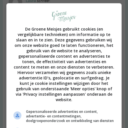
Laura
schreef:
2015 OM
Ik doe graag mee met de winactie. Dit boek komt op een goed
moment in mijn leven. En mocht ik deze niet winnen, dan bestel
De Groene Meisjes gebruikt cookies (en
ik hem zelf! Mooi omschreven wat het boek kan betekenen voor
vergelijkbare technieken) om informatie op te
iemand trouwens.
slaan en in te zien. Deze gegevens gebruiken wij
Beantwoorden
om onze website goed te laten functioneren, het
gebruik van de website te analyseren,
gepersonaliseerde content en advertenties te
Linda
schreef:
tonen, de effectiviteit van advertenties en
content te meten en onze diensten te verbeteren.
2015 OM
Hiervoor verzamelen wij gegevens zoals unieke
advertentie ID’s, geolocatie en surfgedrag. Je
Ja, ik doe heel graag mee met de winactie! Vallen en opstaan
kunt je cookie instellingen wijzigen door het
geeft een steile leercurve, heel benieuwd wat Brené Brown
gebruik van onderstaande 'Meer opties' knop of
erover schrijft, op zoek naar herkenning en nieuwe inzichten.
via 'Privacy instellingen aanpassen' onderaan de
Beantwoorden
website.
Gepersonaliseerde advertenties en content,
Amy
schreef:
advertentie- en contentmetingen,
doelgroepenonderzoek en ontwikkeling van diensten
2015 OM