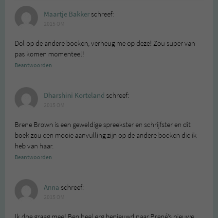
Maartje Bakker
schreef:
2015 OM
Dol op de andere boeken, verheug me op deze! Zou super van
pas komen momenteel!
Beantwoorden
Dharshini Korteland
schreef:
2015 OM
Brene Brown is een geweldige spreekster en schrijfster en dit
boek zou een mooie aanvulling zijn op de andere boeken die ik
heb van haar.
Beantwoorden
Anna
schreef:
2015 OM
Ik doe graag mee! Ben heel erg benieuwd naar Brené’s nieuwe