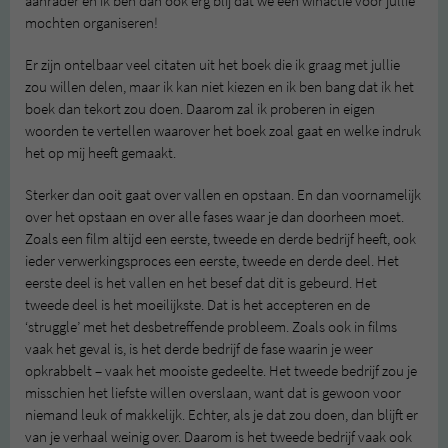
aanrader en ik ben dan ook erg blij dat we een winactie voor jullie
mochten organiseren!
Er zijn ontelbaar veel citaten uit het boek die ik graag met jullie
zou willen delen, maar ik kan niet kiezen en ik ben bang dat ik het
boek dan tekort zou doen. Daarom zal ik proberen in eigen
woorden te vertellen waarover het boek zoal gaat en welke indruk
het op mij heeft gemaakt.
Sterker dan ooit gaat over vallen en opstaan. En dan voornamelijk
over het opstaan en over alle fases waar je dan doorheen moet.
Zoals een film altijd een eerste, tweede en derde bedrijf heeft, ook
ieder verwerkingsproces een eerste, tweede en derde deel. Het
eerste deel is het vallen en het besef dat dit is gebeurd. Het
tweede deel is het moeilijkste. Dat is het accepteren en de
‘struggle’ met het desbetreffende probleem. Zoals ook in films
vaak het geval is, is het derde bedrijf de fase waarin je weer
opkrabbelt – vaak het mooiste gedeelte. Het tweede bedrijf zou je
misschien het liefste willen overslaan, want dat is gewoon voor
niemand leuk of makkelijk. Echter, als je dat zou doen, dan blijft er
van je verhaal weinig over. Daarom is het tweede bedrijf vaak ook