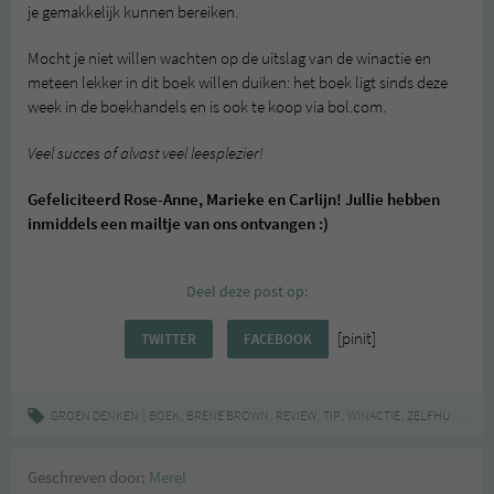
je gemakkelijk kunnen bereiken.
Mocht je niet willen wachten op de uitslag van de winactie en
meteen lekker in dit boek willen duiken: het boek ligt sinds deze
week in de boekhandels en is ook te koop via bol.com.
Veel succes of alvast veel leesplezier!
Gefeliciteerd Rose-Anne, Marieke en Carlijn! Jullie hebben
inmiddels een mailtje van ons ontvangen :)
Deel deze post op:
[pinit]
TWITTER
FACEBOOK
|
,
,
,
,
,
,
GROEN DENKEN
BOEK
BRENE BROWN
REVIEW
TIP
WINACTIE
ZELFHULP
ZE
Geschreven door:
Merel