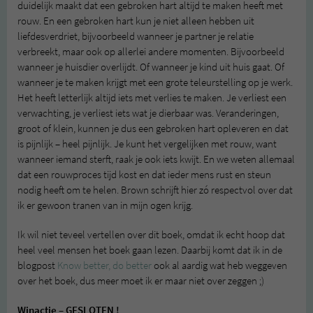
duidelijk maakt dat een gebroken hart altijd te maken heeft met
rouw. En een gebroken hart kun je niet alleen hebben uit
liefdesverdriet, bijvoorbeeld wanneer je partner je relatie
verbreekt, maar ook op allerlei andere momenten. Bijvoorbeeld
wanneer je huisdier overlijdt. Of wanneer je kind uit huis gaat. Of
wanneer je te maken krijgt met een grote teleurstelling op je werk.
Het heeft letterlijk altijd iets met verlies te maken. Je verliest een
verwachting, je verliest iets wat je dierbaar was. Veranderingen,
groot of klein, kunnen je dus een gebroken hart opleveren en dat
is pijnlijk – heel pijnlijk. Je kunt het vergelijken met rouw, want
wanneer iemand sterft, raak je ook iets kwijt. En we weten allemaal
dat een rouwproces tijd kost en dat ieder mens rust en steun
nodig heeft om te helen. Brown schrijft hier zó respectvol over dat
ik er gewoon tranen van in mijn ogen krijg.
Ik wil niet teveel vertellen over dit boek, omdat ik echt hoop dat
heel veel mensen het boek gaan lezen. Daarbij komt dat ik in de
blogpost
Know better, do better
ook al aardig wat heb weggeven
over het boek, dus meer moet ik er maar niet over zeggen ;)
Winactie – GESLOTEN !