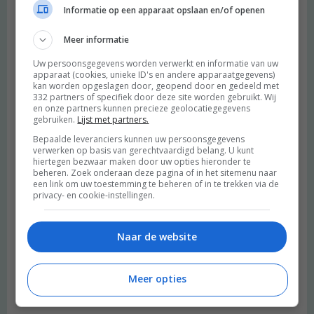
Ik doe heel graag mee! Wauw, wat lijkt me dit een fantastisch
Informatie op een apparaat opslaan en/of openen
boek dat echt kan helpen veel meer rust te krijgen en te genieten
Meer informatie
van het mooie leven!
Beantwoorden
Uw persoonsgegevens worden verwerkt en informatie van uw
apparaat (cookies, unieke ID's en andere apparaatgegevens)
kan worden opgeslagen door, geopend door en gedeeld met
332 partners of specifiek door deze site worden gebruikt. Wij
Shireen
schreef:
en onze partners kunnen precieze geolocatiegegevens
2015 OM
gebruiken.
Lijst met partners.
Bepaalde leveranciers kunnen uw persoonsgegevens
Ik doe ook graag mee, omdat ik denk dat dit boek me nieuwe
verwerken op basis van gerechtvaardigd belang. U kunt
inzichten kan geven. Ik heb nl het gevoel dat ik vast zit in het
hiertegen bezwaar maken door uw opties hieronder te
tweede bedrijf. ;)
beheren. Zoek onderaan deze pagina of in het sitemenu naar
een link om uw toestemming te beheren of in te trekken via de
Beantwoorden
privacy- en cookie-instellingen.
San
schreef:
Naar de website
2015 OM
Jeuj! Winnen om te lezen! Ik doe graag zoooooo graag mee!
Meer opties
Beantwoorden