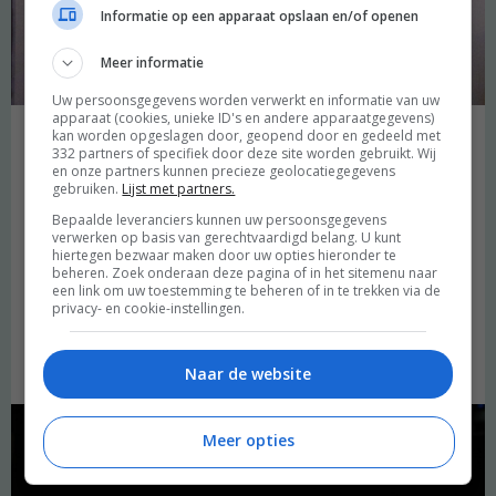
Informatie op een apparaat opslaan en/of openen
Meer informatie
Uw persoonsgegevens worden verwerkt en informatie van uw
apparaat (cookies, unieke ID's en andere apparaatgegevens)
kan worden opgeslagen door, geopend door en gedeeld met
Vrijdag fietste ik eventjes langs
Vind-it
, een leuk vintagewinkeltje in
332 partners of specifiek door deze site worden gebruikt. Wij
en onze partners kunnen precieze geolocatiegegevens
de Jordaan. Ik was er nog nooit geweest en dat is eigenlijk zonde,
gebruiken.
Lijst met partners.
want ik zag zo een paar stukken die ik wilde hebben! Ik hield het
Bepaalde leveranciers kunnen uw persoonsgegevens
bescheiden en kocht dit, naar mijn mening prachtige, blauwe
verwerken op basis van gerechtvaardigd belang. U kunt
glitterjurkje. Ik ben er ontzettend blij mee! De prijs viel me erg mee:
hiertegen bezwaar maken door uw opties hieronder te
€22,90. Netjes toch? Als ik wat meer tijd heb over een tijdje ga ik
beheren. Zoek onderaan deze pagina of in het sitemenu naar
een link om uw toestemming te beheren of in te trekken via de
terug naar de winkel, om foto’s te maken en er een stukje over te
privacy- en cookie-instellingen.
schrijven. Voor nu kan je op de link hierboven klikken, dan word je
doorverwezen naar de website van Vind-it en kan je de
adresgegevens opzoeken.
Naar de website
Meer opties