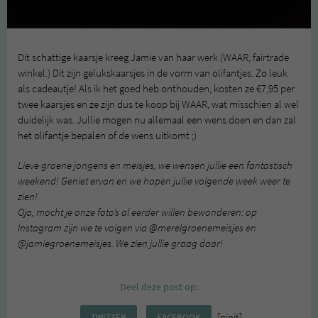
Dit schattige kaarsje kreeg Jamie van haar werk (WAAR, fairtrade
winkel.) Dit zijn gelukskaarsjes in de vorm van olifantjes. Zo leuk
als cadeautje! Als ik het goed heb onthouden, kosten ze €7,95 per
twee kaarsjes en ze zijn dus te koop bij WAAR, wat misschien al wel
duidelijk was. Jullie mogen nu allemaal een wens doen en dan zal
het olifantje bepalen of de wens uitkomt ;)
Lieve groene jongens en meisjes, we wensen jullie een fantastisch
weekend! Geniet ervan en we hopen jullie volgende week weer te
zien!
Oja, mocht je onze foto’s al eerder willen bewonderen: op
Instagram zijn we te volgen via @merelgroenemeisjes en
@jamiegroenemeisjes. We zien jullie graag daar!
Deel deze post op:
[pinit]
TWITTER
FACEBOOK