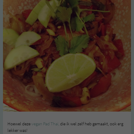
Hoewel deze
vegan Pad Thai,
die ik wel zelf heb gemaakt, ook erg
lekker was!