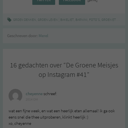
,
|
,
,
,
,
GROEN DENKEN
GROEN LEVEN
BAKELIET
BARNINI
FOTO'S
GROEN ETEN
INS
Geschreven door:
Merel
16 gedachten over “
De Groene Meisjes
op Instagram #41
”
cheyenne
schreef:
2014 OM
wat een fijne week, en wat een heerlijk eten allemaal! ik ga ook
eens snel die thee uitproberen, klinkt heerlijk :)
xo, cheyenne