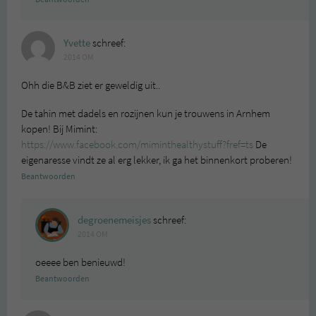
Yvette
schreef:
2014 OM
Ohh die B&B ziet er geweldig uit..
De tahin met dadels en rozijnen kun je trouwens in Arnhem
kopen! Bij Mimint:
https://www.facebook.com/miminthealthystuff?fref=ts
De
eigenaresse vindt ze al erg lekker, ik ga het binnenkort proberen!
Beantwoorden
degroenemeisjes
schreef:
2014 OM
oeeee ben benieuwd!
Beantwoorden