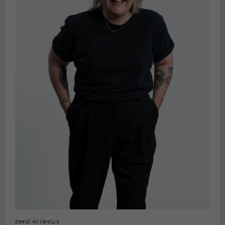
beeld: Ari Versluis