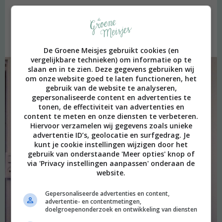
Zo kwam ik donderdagavond, na een fietstocht van dertig
minuten door de stromende regen, thuis. Mijn mascara is niet
waterproof, nee, dat kunnen we nu toch wel vaststellen. hihi!
De Groene Meisjes gebruikt cookies (en
vergelijkbare technieken) om informatie op te
slaan en in te zien. Deze gegevens gebruiken wij
om onze website goed te laten functioneren, het
gebruik van de website te analyseren,
gepersonaliseerde content en advertenties te
tonen, de effectiviteit van advertenties en
content te meten en onze diensten te verbeteren.
Hiervoor verzamelen wij gegevens zoals unieke
advertentie ID’s, geolocatie en surfgedrag. Je
kunt je cookie instellingen wijzigen door het
gebruik van onderstaande 'Meer opties' knop of
via 'Privacy instellingen aanpassen' onderaan de
website.
Gepersonaliseerde advertenties en content,
advertentie- en contentmetingen,
doelgroepenonderzoek en ontwikkeling van diensten