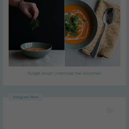
Budget recept: Linzensoep met kokosmelk
Instagram Merel