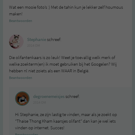
Wat een mooie foto’s :) Met de tahin kun je lekker zelf houmous
maken!
Beantwoorden
Stephanie
schreef:
2014 OM
Die olifantenkaars is zo leuk! Weet je toevallig welk merk of
welke zoekterm(en) ik moet gebruiken bij het Googelen? Wij
hebben nl niet zoiets als een WAAR in België.
Beantwoorden
degroenemeisjes
schreef:
2014 OM
Hi Stephanie, ze zijn lastig te vinden, maar als je zoekt op
“Thaise Thong Kham kaarsjes olifant” dan kan je wel iets
vinden op internet. Succes!
Beantwoorden