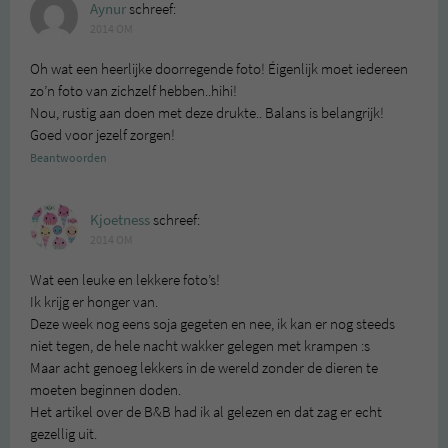
Aynur
schreef:
2014 OM
Oh wat een heerlijke doorregende foto! Éigenlijk moet iedereen
zo’n foto van zichzelf hebben..hihi!
Nou, rustig aan doen met deze drukte.. Balans is belangrijk!
Goed voor jezelf zorgen!
Beantwoorden
Kjoetness
schreef:
2014 OM
Wat een leuke en lekkere foto’s!
Ik krijg er honger van.
Deze week nog eens soja gegeten en nee, ik kan er nog steeds
niet tegen, de hele nacht wakker gelegen met krampen :s
Maar acht genoeg lekkers in de wereld zonder de dieren te
moeten beginnen doden.
Het artikel over de B&B had ik al gelezen en dat zag er echt
gezellig uit.