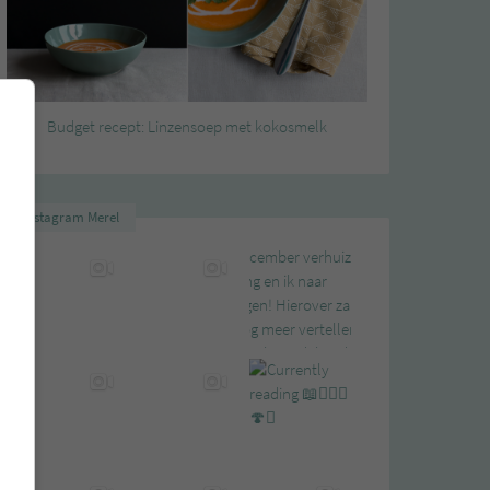
Budget recept: Linzensoep met kokosmelk
Instagram Merel