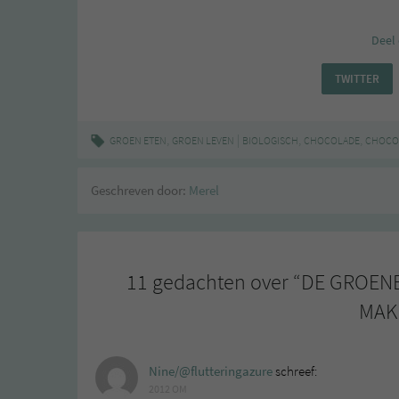
Deel 
TWITTER
,
|
,
,
GROEN ETEN
GROEN LEVEN
BIOLOGISCH
CHOCOLADE
CHOCO
Geschreven door:
Merel
11 gedachten over “
DE GROENE
MAK
Nine/@flutteringazure
schreef:
2012 OM