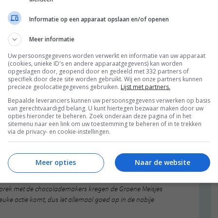
Informatie op een apparaat opslaan en/of openen
Meer informatie
Uw persoonsgegevens worden verwerkt en informatie van uw apparaat
(cookies, unieke ID's en andere apparaatgegevens) kan worden
opgeslagen door, geopend door en gedeeld met 332 partners of
specifiek door deze site worden gebruikt. Wij en onze partners kunnen
precieze geolocatiegegevens gebruiken.
Lijst met partners.
Bepaalde leveranciers kunnen uw persoonsgegevens verwerken op basis
ele filosofie achter de chocolade, maar ook van de
van gerechtvaardigd belang. U kunt hiertegen bezwaar maken door uw
mschrijven als een ‘pittige’ chocolade met een sterke
opties hieronder te beheren. Zoek onderaan deze pagina of in het
sitemenu naar een link om uw toestemming te beheren of in te trekken
buis weg-eet. Meer een chocolade die je bij een heerlijke
via de privacy- en cookie-instellingen.
 hoort te smaken, mmmmm dus! De verpakking is leuk,
e leent zich goed als cadeautje! Wel vinden we 3 euro
sjes is dit een ‘speciale gelegenheden chocolade.’
Meer opties
Naar de website
sdag, wordt de website gelanceerd en dan kan iedereen
gesprek met de chocolademakers kregen de Groene Meisjes
euke actie komt, dus let allemaal goed op in de nabije