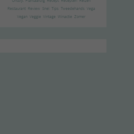
Ontbijt
Plantaardig
Recept
Recepten
Reizen
Restaurant
Review
Snel
Tips
Tweedehands
Vega
Vegan
Veggie
Vintage
Winactie
Zomer