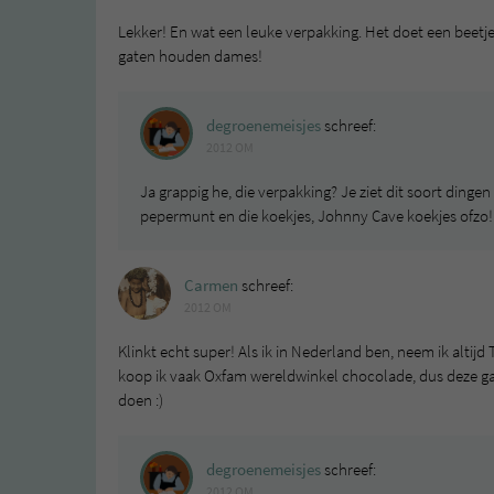
Lekker! En wat een leuke verpakking. Het doet een beetje 
gaten houden dames!
degroenemeisjes
schreef:
2012 OM
Ja grappig he, die verpakking? Je ziet dit soort din
pepermunt en die koekjes, Johnny Cave koekjes ofzo! 
Carmen
schreef:
2012 OM
Klinkt echt super! Als ik in Nederland ben, neem ik altij
koop ik vaak Oxfam wereldwinkel chocolade, dus deze ga i
doen :)
degroenemeisjes
schreef:
2012 OM