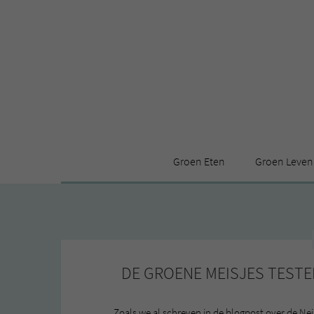
Groen Eten
Groen Leven
Receptenindex
Stijl
Producten
Huis
Leuke ding
DE GROENE MEISJES TEST
Zoals we al schreven in de blogpost over de N