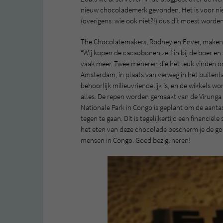
nieuw chocolademerk gevonden. Het is voor nie
(overigens: wie ook niet?!) dus dit moest worden
The Chocolatemakers, Rodney en Enver, maken h
“Wij kopen de cacaobonen zelf in bij de boer en 
vaak meer. Twee meneren die het leuk vinden om
Amsterdam, in plaats van verweg in het buitenla
behoorlijk milieuvriendelijk is, en de wikkels wo
alles. De repen worden gemaakt van de Virunga c
Nationale Park in Congo is geplant om de aantas
tegen te gaan. Dit is tegelijkertijd een financiël
het eten van deze chocolade bescherm je de gor
mensen in Congo. Goed bezig, heren!