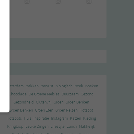
Amsterdam
Bakken
Bewust
Biologisch
Boek
Boeken
Chocolade
De Groene Meisjes
Duurzaam
Gezond
Gezondheid
Glutenvrij
Groen
Groen Denken
Groen Denken
Groen Eten
Groen Reizen
Hotspot
Hotspots
Huis
Inspiratie
Instagram
Katten
Kleding
Kringloop
Leuke Dingen
Lifestyle
Lunch
Makkelijk