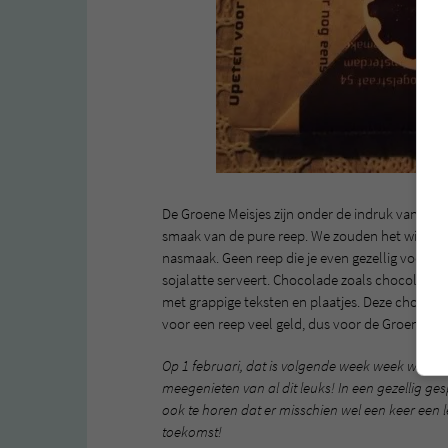
De Groene Meisjes zijn onder de indruk van de h
smaak van de pure reep. We zouden het willen o
nasmaak. Geen reep die je even gezellig voor de 
sojalatte serveert. Chocolade zoals chocolade
met grappige teksten en plaatjes. Deze chocolad
voor een reep veel geld, dus voor de Groene Mei
Op 1 februari, dat is volgende week week woen
meegenieten van al dit leuks! In een gezellig 
ook te horen dat er misschien wel een keer een l
toekomst!