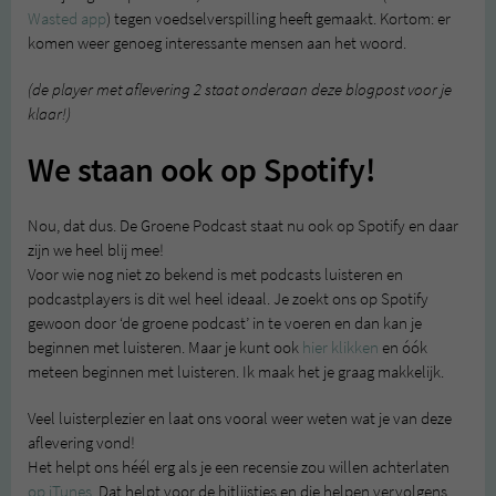
Wasted app
) tegen voedselverspilling heeft gemaakt. Kortom: er
komen weer genoeg interessante mensen aan het woord.
(de player met aflevering 2 staat onderaan deze blogpost voor je
klaar!)
We staan ook op Spotify!
Nou, dat dus. De Groene Podcast staat nu ook op Spotify en daar
zijn we heel blij mee!
Voor wie nog niet zo bekend is met podcasts luisteren en
podcastplayers is dit wel heel ideaal. Je zoekt ons op Spotify
gewoon door ‘de groene podcast’ in te voeren en dan kan je
beginnen met luisteren. Maar je kunt ook
hier klikken
en óók
meteen beginnen met luisteren. Ik maak het je graag makkelijk.
Veel luisterplezier en laat ons vooral weer weten wat je van deze
aflevering vond!
Het helpt ons héél erg als je een recensie zou willen achterlaten
op iTunes
. Dat helpt voor de hitlijstjes en die helpen vervolgens