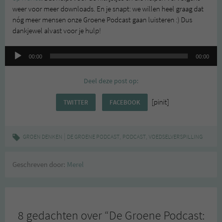
weer voor meer downloads. En je snapt: we willen heel graag dat
nóg meer mensen onze Groene Podcast gaan luisteren :) Dus
dankjewel alvast voor je hulp!
Audiospeler
00:00
00:00
Deel deze post op:
[pinit]
TWITTER
FACEBOOK
|
,
,
GROEN DENKEN
DE GROENE PODCAST
PODCAST
VOEDSELVERSPILLING
Geschreven door:
Merel
8 gedachten over “
De Groene Podcast: