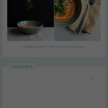
Budget recept: Linzensoep met kokosmelk
Instagram Merel