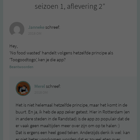
seizoen 1, aflevering 2
”
Janneke
schreef:
2018 OM
Hey,
‘No food wasted’ handelt volgens hetzelfde principe als
‘Toogoodtogo’, ken je die app?
Beantwoorden
Merel
schreef:
2018 OM
Het is niet helemaal hetzelfde principe, maar het komt in de
buurt. En ja, ik heb de app zeker getest. Hier in Rotterdam (en
in andere steden in de Randstad) is de app zo populair dat de
er vaak geen maaltijden meer over zijn om op te halen :)
Dat is ergens een heel goed teken. Anderzijds denk ik wel: kan
er niet beter voorkomen worden dat er zoveel eten over