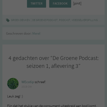
[pinit]
TWITTER
FACEBOOK
|
,
,
,
GROEN DENKEN
DE GROENE PODCAST
PODCAST
VOEDSELVERSPILLING
ZERO 
Geschreven door:
Merel
4 gedachten over “
De Groene Podcast:
seizoen 1, aflevering 3
”
WEcotip
schreef:
2018 OM
Leuk zeg! :)
Fijn dat het stukje van de consument uitgebreid aan bod komt,