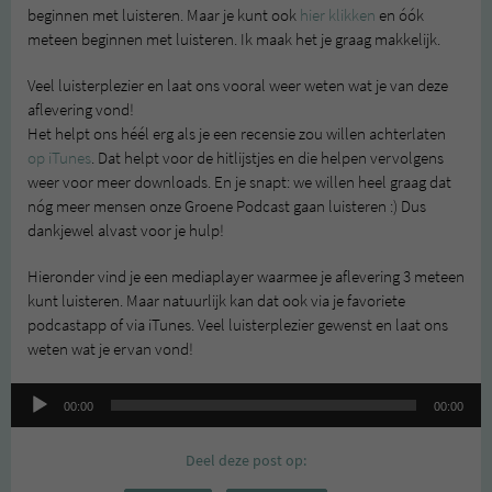
beginnen met luisteren. Maar je kunt ook
hier klikken
en óók
meteen beginnen met luisteren. Ik maak het je graag makkelijk.
Veel luisterplezier en laat ons vooral weer weten wat je van deze
aflevering vond!
Het helpt ons héél erg als je een recensie zou willen achterlaten
op iTunes
. Dat helpt voor de hitlijstjes en die helpen vervolgens
weer voor meer downloads. En je snapt: we willen heel graag dat
nóg meer mensen onze Groene Podcast gaan luisteren :) Dus
dankjewel alvast voor je hulp!
Hieronder vind je een mediaplayer waarmee je aflevering 3 meteen
kunt luisteren. Maar natuurlijk kan dat ook via je favoriete
podcastapp of via iTunes. Veel luisterplezier gewenst en laat ons
weten wat je ervan vond!
Audiospeler
00:00
00:00
Deel deze post op: