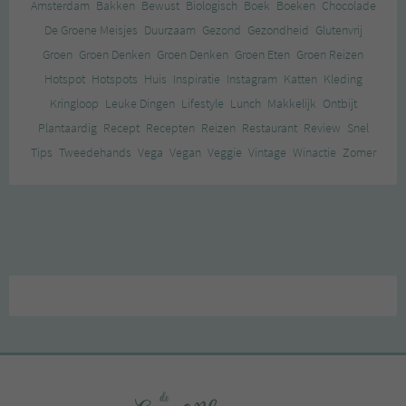
Amsterdam
Bakken
Bewust
Biologisch
Boek
Boeken
Chocolade
De Groene Meisjes
Duurzaam
Gezond
Gezondheid
Glutenvrij
Groen
Groen Denken
Groen Denken
Groen Eten
Groen Reizen
Hotspot
Hotspots
Huis
Inspiratie
Instagram
Katten
Kleding
Kringloop
Leuke Dingen
Lifestyle
Lunch
Makkelijk
Ontbijt
Plantaardig
Recept
Recepten
Reizen
Restaurant
Review
Snel
Tips
Tweedehands
Vega
Vegan
Veggie
Vintage
Winactie
Zomer