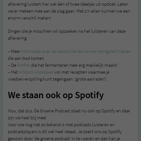
aflevering luistert hier wel één of twee ideetjes uit opdoet. Laten
we er meteen mee aan de slag gaan. Met z’n allen kunnen we een
enorm verschil maken!
Dingen die je misschien wil opzoeken na het luisteren van deze
aflevering:
– Meer
informatie over de verschillende conserveringstechnieken
die aan bod komen.
– De
RotPot
die het fermenteren heel erg makkelijk maakt!
– Het
InStock kookboek
vol met recepten waarmee je
voedselverspilling kunt tegengaan. (grote aanrader!)
We staan ook op Spotify
Nou, dat dus. De Groene Podcast staat nu ook op Spotify en daar
zijn we heel blij mee!
Voor wie nog niet zo bekend is met podcasts luisteren en
podcastplayers is dit wel heel ideaal. Je zoekt ons op Spotify
gewoon door ‘de groene podcast’ in te voeren en dan kan je