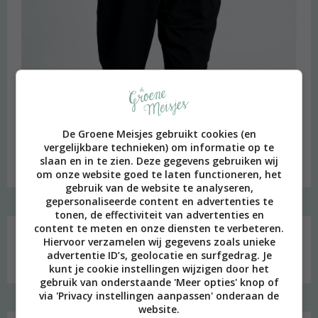
beeld: Ari Versluis
De Groene Meisjes gebruikt cookies (en
Hi, ik ben Merel! Ik neem je graag mee in mijn persoonlijke
vergelijkbare technieken) om informatie op te
onderzoek naar een duurzame en meer bewuste leefstijl.
slaan en in te zien. Deze gegevens gebruiken wij
Welkom op mijn blog!
om onze website goed te laten functioneren, het
gebruik van de website te analyseren,
gepersonaliseerde content en advertenties te
tonen, de effectiviteit van advertenties en
Social media
content te meten en onze diensten te verbeteren.
Hiervoor verzamelen wij gegevens zoals unieke
advertentie ID’s, geolocatie en surfgedrag. Je
kunt je cookie instellingen wijzigen door het
gebruik van onderstaande 'Meer opties' knop of
via 'Privacy instellingen aanpassen' onderaan de
website.