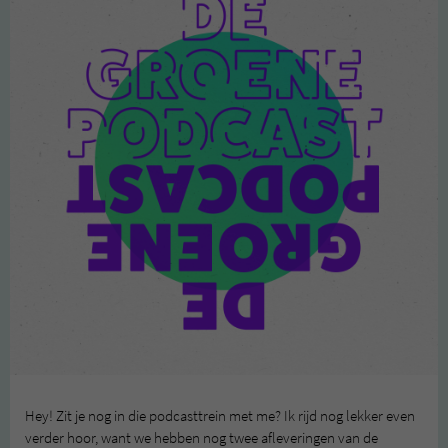
Hey! Zit je nog in die podcasttrein met me? Ik rijd nog lekker even
verder hoor, want we hebben nog twee afleveringen van de