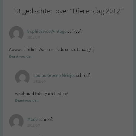
13 gedachten over “
Dierendag 2012
”
SophieSweetVintage
schreef:
2012 OM
Awww… Te lief! Wanneer is de eerste fandag? ;)
Beantwoorden
Loulou Groene Meisjes
schreef:
2012 OM
we should totally do that he!
Beantwoorden
Mady
schreef:
2012 OM