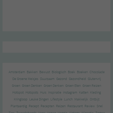
Amsterdam
Bakken
Bewust
Biologisch
Boek
Boeken
Chocolade
De Groene Meisjes
Duurzaam
Gezond
Gezondheid
Glutenvrij
Groen
Groen Denken
Groen Denken
Groen Eten
Groen Reizen
Hotspot
Hotspots
Huis
Inspiratie
Instagram
Katten
Kleding
Kringloop
Leuke Dingen
Lifestyle
Lunch
Makkelijk
Ontbijt
Plantaardig
Recept
Recepten
Reizen
Restaurant
Review
Snel
Tips
Tweedehands
Vega
Vegan
Veggie
Vintage
Winactie
Zomer