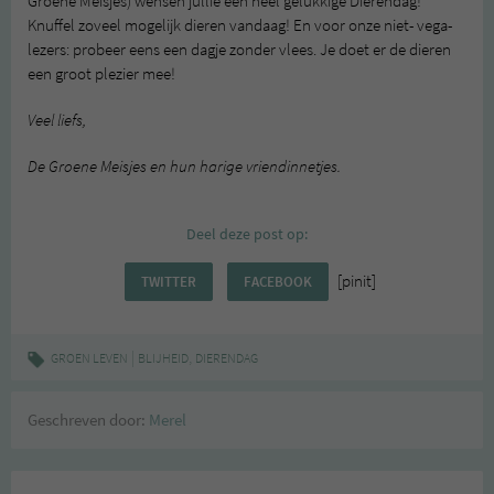
Groene Meisjes) wensen jullie een heel gelukkige Dierendag!
Knuffel zoveel mogelijk dieren vandaag! En voor onze niet- vega-
lezers: probeer eens een dagje zonder vlees. Je doet er de dieren
een groot plezier mee!
Veel liefs,
De Groene Meisjes en hun harige vriendinnetjes.
Deel deze post op:
[pinit]
TWITTER
FACEBOOK
|
,
GROEN LEVEN
BLIJHEID
DIERENDAG
Geschreven door:
Merel