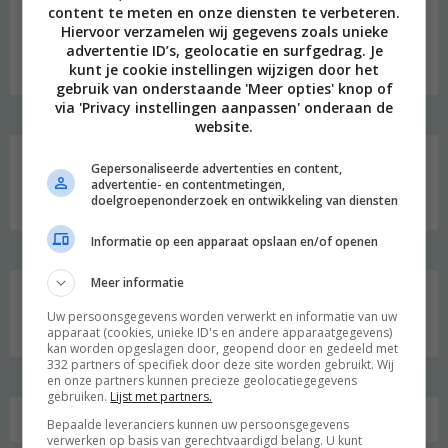
content te meten en onze diensten te verbeteren.
Hi, ik ben Merel! Ik neem je graag mee in mijn persoonlijke
Hiervoor verzamelen wij gegevens zoals unieke
onderzoek naar een duurzame en meer bewuste leefstijl.
advertentie ID’s, geolocatie en surfgedrag. Je
Welkom op mijn blog!
kunt je cookie instellingen wijzigen door het
gebruik van onderstaande 'Meer opties' knop of
via 'Privacy instellingen aanpassen' onderaan de
website.
Social media
Gepersonaliseerde advertenties en content,
advertentie- en contentmetingen,
doelgroepenonderzoek en ontwikkeling van diensten
Informatie op een apparaat opslaan en/of openen
Meer informatie
Zoeken
Uw persoonsgegevens worden verwerkt en informatie van uw
naar:
apparaat (cookies, unieke ID's en andere apparaatgegevens)
kan worden opgeslagen door, geopend door en gedeeld met
332 partners of specifiek door deze site worden gebruikt. Wij
en onze partners kunnen precieze geolocatiegegevens
gebruiken.
Lijst met partners.
Bepaalde leveranciers kunnen uw persoonsgegevens
verwerken op basis van gerechtvaardigd belang. U kunt