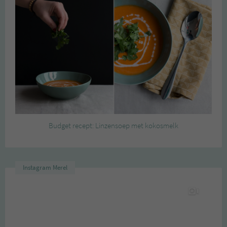
Budget recept: Linzensoep met kokosmelk
Instagram Merel