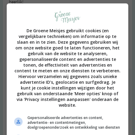
heerlijk!
Beantwoorden
Mireille
schreef:
De Groene Meisjes gebruikt cookies (en
2014 OM
vergelijkbare technieken) om informatie op te
slaan en in te zien. Deze gegevens gebruiken wij
Leuk!
om onze website goed te laten functioneren, het
Waar kan je de just nuts reepjes kopen?
gebruik van de website te analyseren,
gepersonaliseerde content en advertenties te
Beantwoorden
tonen, de effectiviteit van advertenties en
content te meten en onze diensten te verbeteren.
Hiervoor verzamelen wij gegevens zoals unieke
degroenemeisjes
schreef:
advertentie ID’s, geolocatie en surfgedrag. Je
2014 OM
kunt je cookie instellingen wijzigen door het
gebruik van onderstaande 'Meer opties' knop of
onder andere bij AH to go :)
via 'Privacy instellingen aanpassen' onderaan de
Beantwoorden
website.
Gepersonaliseerde advertenties en content,
Simone
schreef:
advertentie- en contentmetingen,
doelgroepenonderzoek en ontwikkeling van diensten
2014 OM