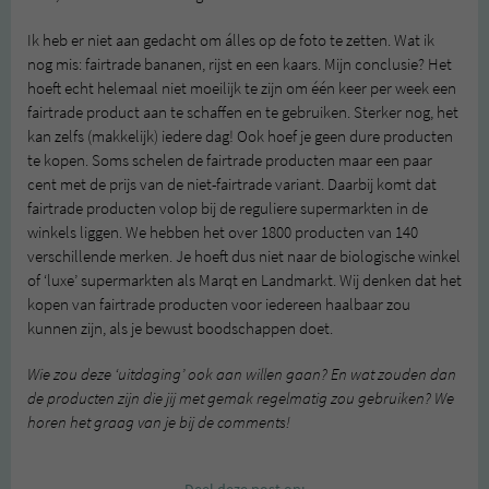
Ik heb er niet aan gedacht om álles op de foto te zetten. Wat ik
nog mis: fairtrade bananen, rijst en een kaars. Mijn conclusie? Het
hoeft echt helemaal niet moeilijk te zijn om één keer per week een
fairtrade product aan te schaffen en te gebruiken. Sterker nog, het
kan zelfs (makkelijk) iedere dag! Ook hoef je geen dure producten
te kopen. Soms schelen de fairtrade producten maar een paar
cent met de prijs van de niet-fairtrade variant. Daarbij komt dat
fairtrade producten volop bij de reguliere supermarkten in de
winkels liggen. We hebben het over 1800 producten van 140
verschillende merken. Je hoeft dus niet naar de biologische winkel
of ‘luxe’ supermarkten als Marqt en Landmarkt. Wij denken dat het
kopen van fairtrade producten voor iedereen haalbaar zou
kunnen zijn, als je bewust boodschappen doet.
Wie zou deze ‘uitdaging’ ook aan willen gaan? En wat zouden dan
de producten zijn die jij met gemak regelmatig zou gebruiken? We
horen het graag van je bij de comments!