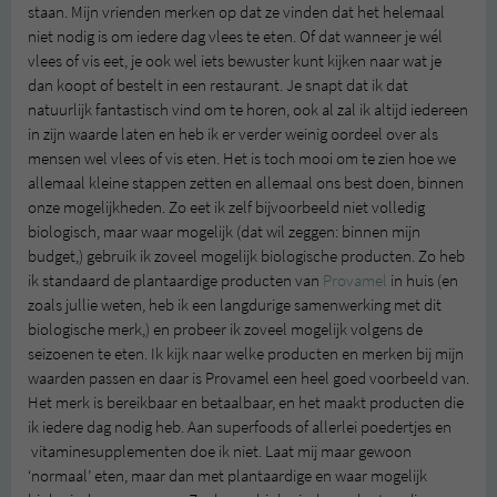
staan. Mijn vrienden merken op dat ze vinden dat het helemaal
niet nodig is om iedere dag vlees te eten. Of dat wanneer je wél
vlees of vis eet, je ook wel iets bewuster kunt kijken naar wat je
dan koopt of bestelt in een restaurant. Je snapt dat ik dat
natuurlijk fantastisch vind om te horen, ook al zal ik altijd iedereen
in zijn waarde laten en heb ik er verder weinig oordeel over als
mensen wel vlees of vis eten. Het is toch mooi om te zien hoe we
allemaal kleine stappen zetten en allemaal ons best doen, binnen
onze mogelijkheden. Zo eet ik zelf bijvoorbeeld niet volledig
biologisch, maar waar mogelijk (dat wil zeggen: binnen mijn
budget,) gebruik ik zoveel mogelijk biologische producten. Zo heb
ik standaard de plantaardige producten van
Provamel
in huis (en
zoals jullie weten, heb ik een langdurige samenwerking met dit
biologische merk,) en probeer ik zoveel mogelijk volgens de
seizoenen te eten. Ik kijk naar welke producten en merken bij mijn
waarden passen en daar is Provamel een heel goed voorbeeld van.
Het merk is bereikbaar en betaalbaar, en het maakt producten die
ik iedere dag nodig heb. Aan superfoods of allerlei poedertjes en
vitaminesupplementen doe ik niet. Laat mij maar gewoon
‘normaal’ eten, maar dan met plantaardige en waar mogelijk