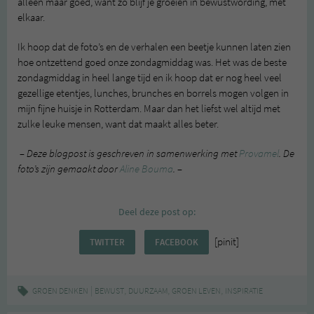
alleen maar goed, want zo blijf je groeien in bewustwording, met
elkaar.
Ik hoop dat de foto’s en de verhalen een beetje kunnen laten zien
hoe ontzettend goed onze zondagmiddag was. Het was de beste
zondagmiddag in heel lange tijd en ik hoop dat er nog heel veel
gezellige etentjes, lunches, brunches en borrels mogen volgen in
mijn fijne huisje in Rotterdam. Maar dan het liefst wel altijd met
zulke leuke mensen, want dat maakt alles beter.
– Deze blogpost is geschreven in samenwerking met
Provamel
. De
foto’s zijn gemaakt door
Aline Bouma
. –
Deel deze post op:
[pinit]
TWITTER
FACEBOOK
|
,
,
,
GROEN DENKEN
BEWUST
DUURZAAM
GROEN LEVEN
INSPIRATIE