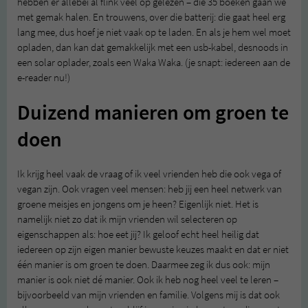
hebben er allebei al flink veel op gelezen – die 35 boeken gaan we
met gemak halen. En trouwens, over die batterij: die gaat heel erg
lang mee, dus hoef je niet vaak op te laden. En als je hem wel moet
opladen, dan kan dat gemakkelijk met een usb-kabel, desnoods in
een solar oplader, zoals een Waka Waka. (je snapt: iedereen aan de
e-reader nu!)
Duizend manieren om groen te
doen
Ik krijg heel vaak de vraag of ik veel vrienden heb die ook vega of
vegan zijn. Ook vragen veel mensen: heb jij een heel netwerk van
groene meisjes en jongens om je heen? Eigenlijk niet. Het is
namelijk niet zo dat ik mijn vrienden wil selecteren op
eigenschappen als: hoe eet jij? Ik geloof echt heel heilig dat
iedereen op zijn eigen manier bewuste keuzes maakt en dat er niet
één manier is om groen te doen. Daarmee zeg ik dus ook: mijn
manier is ook niet dé manier. Ook ik heb nog heel veel te leren –
bijvoorbeeld van mijn vrienden en familie. Volgens mij is dat ook