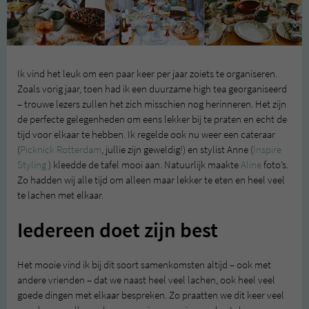
Ik vind het leuk om een paar keer per jaar zoiets te organiseren.
Zoals vorig jaar, toen had ik een duurzame high tea georganiseerd
– trouwe lezers zullen het zich misschien nog herinneren. Het zijn
de perfecte gelegenheden om eens lekker bij te praten en echt de
tijd voor elkaar te hebben. Ik regelde ook nu weer een cateraar
(
Picknick Rotterdam
, jullie zijn geweldig!) en stylist Anne (
Inspire
Styling
) kleedde de tafel mooi aan. Natuurlijk maakte
Aline
foto’s.
Zo hadden wij alle tijd om alleen maar lekker te eten en heel veel
te lachen met elkaar.
Iedereen doet zijn best
Het mooie vind ik bij dit soort samenkomsten altijd – ook met
andere vrienden – dat we naast heel veel lachen, ook heel veel
goede dingen met elkaar bespreken. Zo praatten we dit keer veel