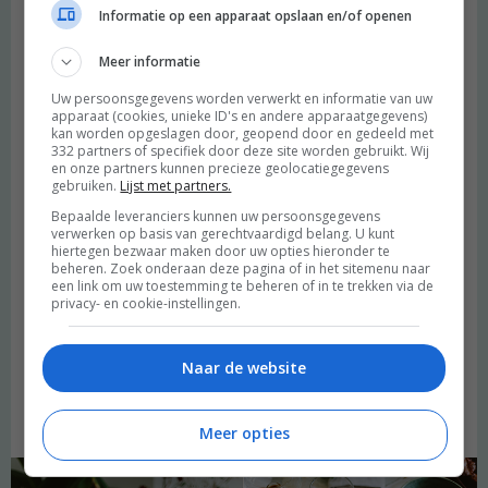
maken. Een restje verse kruiden? Kan prima door de soep. En
Informatie op een apparaat opslaan en/of openen
beetje rijst? Oh, kan ook eigenlijk ook best door de soep. Eigenlijk
kan altijd alles door de soep, heb ik de laatste tijd geleerd ;)
Meer informatie
Precilla heeft tijdens haar werk in de horeca in Nieuw Zeeland
Uw persoonsgegevens worden verwerkt en informatie van uw
apparaat (cookies, unieke ID's en andere apparaatgegevens)
ervaren hoe vreselijk veel eten er wordt weggegooid door
kan worden opgeslagen door, geopend door en gedeeld met
restaurants. Daar moeten toch oplossingen voor zijn? Het is bijna
332 partners of specifiek door deze site worden gebruikt. Wij
niet voor te stellen dat dit vandaag de dag nog kan gebeuren.
en onze partners kunnen precieze geolocatiegegevens
gebruiken.
Lijst met partners.
Michelle, die nu in de horeca werkt, vertelt dat gelukkig
tegenwoordig bij veel restaurants de extra’s, naast de
Bepaalde leveranciers kunnen uw persoonsgegevens
verwerken op basis van gerechtvaardigd belang. U kunt
hoofdmaaltijd (zoals frites en salade,) optioneel worden
hiertegen bezwaar maken door uw opties hieronder te
aangeboden. Zo voorkomen veel restaurants zoveel mogelijk dat
beheren. Zoek onderaan deze pagina of in het sitemenu naar
een link om uw toestemming te beheren of in te trekken via de
deze producten zoveel worden weggegooid. Het zijn inderdaad
privacy- en cookie-instellingen.
vaak de frietjes en de blaadjes sla die blijven liggen – zonde! Het
lijkt me een goede manier om gasten bewuster te laten nadenken
over wat er op hun bord ligt.
Naar de website
Gewenning
Meer opties