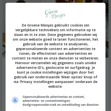
De Groene Meisjes gebruikt cookies (en
vergelijkbare technieken) om informatie op te
slaan en in te zien. Deze gegevens gebruiken wij
om onze website goed te laten functioneren, het
gebruik van de website te analyseren,
gepersonaliseerde content en advertenties te
tonen, de effectiviteit van advertenties en
content te meten en onze diensten te verbeteren.
Hiervoor verzamelen wij gegevens zoals unieke
advertentie ID’s, geolocatie en surfgedrag. Je
Michelle en Precilla (nichtjes,) vertellen over hoe zij van huis uit
kunt je cookie instellingen wijzigen door het
hebben geleerd, van hun moeders, dat voedselverspilling
gebruik van onderstaande 'Meer opties' knop of
absoluut not done is. En het is grappig, want sinds Precilla vaker
via 'Privacy instellingen aanpassen' onderaan de
bij mij over de vloer komt, staat mijn koelkast aanzienlijk voller
website.
met bakjes met allemaal restjes eten dan daarvoor. Eten
weggooien, dat doe je gewoon niet, hebben zij geleerd. Zo zat ik
Gepersonaliseerde advertenties en content,
gisteravond nog een restje nasi te eten en staat er een bak soep in
advertentie- en contentmetingen,
doelgroepenonderzoek en ontwikkeling van diensten
mijn vriezer. Het is ook leuk, want Precilla weet van niets iets te