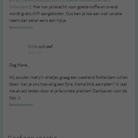
rotterdam/
). Hier kan je terecht voor goede koffie en overal
wordt gratis WiFi aangeboden. Dus ben je toe aan wat variatie
neem dan zeker eens een kijkje.
Beantwoorden
Hilde
schreef:
2017 OM
Dag Merel,
Wij zouden met z’n drietjes graag een weekend Rotterdam willen
doen. Kan je ons toevallig een fijne, kleine b&b aanraden? Ik laat
me alvast leiden door al je favoriete plekken! Dankjewel voor de
tips :-)
Beantwoorden