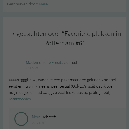
Geschreven door:
Merel
17 gedachten over “
Favoriete plekken in
Rotterdam #6
”
Mademoiselle Fresita
schreef:
2017 OM
aaaarrrggghh wij waren er een paar maanden geleden voor het
eerst en nu wil ik ineens weer terug! (Ook zo’n spijt dat ik toen
nog niet gezien had dat jij zo veel leuke tips op je blog hebt)
Beantwoorden
Merel
schreef:
2017 OM