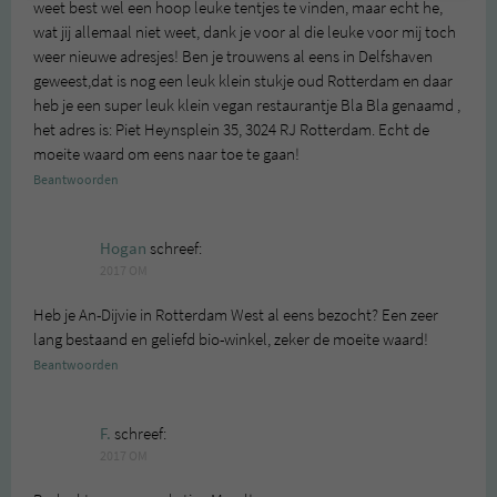
weet best wel een hoop leuke tentjes te vinden, maar echt he,
wat jij allemaal niet weet, dank je voor al die leuke voor mij toch
weer nieuwe adresjes! Ben je trouwens al eens in Delfshaven
geweest,dat is nog een leuk klein stukje oud Rotterdam en daar
heb je een super leuk klein vegan restaurantje Bla Bla genaamd ,
het adres is: Piet Heynsplein 35, 3024 RJ Rotterdam. Echt de
moeite waard om eens naar toe te gaan!
Beantwoorden
Hogan
schreef:
2017 OM
Heb je An-Dijvie in Rotterdam West al eens bezocht? Een zeer
lang bestaand en geliefd bio-winkel, zeker de moeite waard!
Beantwoorden
F.
schreef:
2017 OM