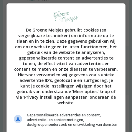
2017 OM
Ik lees je tips altijd met veel plezier, maar het is er nog nooit van
gekomen om er ook maar een te bezoeken, note to self;-). En ja
De Groene Meisjes gebruikt cookies (en
die blikjes zijn zo cute!
vergelijkbare technieken) om informatie op te
Beantwoorden
slaan en in te zien. Deze gegevens gebruiken wij
om onze website goed te laten functioneren, het
gebruik van de website te analyseren,
Merel
schreef:
gepersonaliseerde content en advertenties te
2017 OM
tonen, de effectiviteit van advertenties en
content te meten en onze diensten te verbeteren.
Nou, mooie reden om dat binnenkort toch echt eens te doen
Hiervoor verzamelen wij gegevens zoals unieke
;)
advertentie ID’s, geolocatie en surfgedrag. Je
kunt je cookie instellingen wijzigen door het
Beantwoorden
gebruik van onderstaande 'Meer opties' knop of
via 'Privacy instellingen aanpassen' onderaan de
website.
José
schreef:
2017 OM
Gepersonaliseerde advertenties en content,
advertentie- en contentmetingen,
Leuk dat je een groen tentje hebt gevonden op de Nieuwe
doelgroepenonderzoek en ontwikkeling van diensten
Binnenweg, naar mijn idee kun je daar gewoon wel een