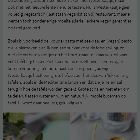
De bedoeling was om kennis te maken met Westerkaatje, maar
ook met het nieuwe lentemenu te testen. Nu is Westerkaatje geen
volledig vegetarisch (laat staan veganistisch ;)) restaurant, maar er
werden toch zonder enige moeite allerlei lekkere vegan gerechtjes
op tafel getoverd.
Zoals bijvoorbeeld de (koude) pasta met zeekraal en (vegan) pesto
die je hierboven ziet. Ik ben een sucker voor de food styling, zo
met die eetbare viooltjes op het bord, maar los daarvan: dit was
echt héél erg lekker. Zo lekker dat ik mezelf hier zeker terug zie
komen voor nog zo’n bord pasta en een goed glas wijn.
Westerkaatje heeft een grote liefde voor het idee van ‘lekker lang
tafelen,’ zoals in de Mediterrane landen en dat zie je helemaal
terug in hoe de tafels worden gedekt. Grote schalen met eten om
te delen, flessen water en wijn en natuurlijk: mooie bloemen op
tafel. Ik word daar heel erg gelukkig van.