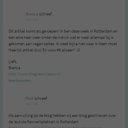
Bianca
schreef:
2017 OM
Dit artikel komt als geroepen! Ik ben deze week in Rotterdam en
ben elke keer weer onder de indruk wat er weer allemaal bij is
gekomen aan vegan opties. Ik weet bijna niet waar ik heen moet.
Heerlijk artikel dus! En wow #6 alweer!! :O
Liefs,
Bianca
http://www.thegreencreator.nl
Beantwoorden
Paul
schreef:
2017 OM
Als aanvulling op de blog hebben wij een blog geschreven over
de leukste flexwerkplekken in Rotterdam
(
https://www.jobbybid.com/11-beste-flexwerkplekken-