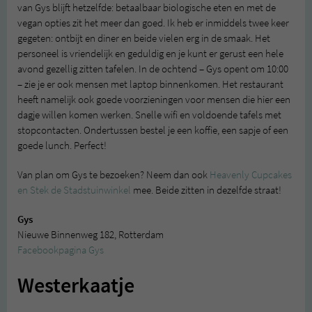
van Gys blijft hetzelfde: betaalbaar biologische eten en met de
vegan opties zit het meer dan goed. Ik heb er inmiddels twee keer
gegeten: ontbijt en diner en beide vielen erg in de smaak. Het
personeel is vriendelijk en geduldig en je kunt er gerust een hele
avond gezellig zitten tafelen. In de ochtend – Gys opent om 10:00
– zie je er ook mensen met laptop binnenkomen. Het restaurant
heeft namelijk ook goede voorzieningen voor mensen die hier een
dagje willen komen werken. Snelle wifi en voldoende tafels met
stopcontacten. Ondertussen bestel je een koffie, een sapje of een
goede lunch. Perfect!
Van plan om Gys te bezoeken? Neem dan ook
Heavenly Cupcakes
en Stek de Stadstuinwinkel
mee. Beide zitten in dezelfde straat!
Gys
Nieuwe Binnenweg 182, Rotterdam
Facebookpagina Gys
Westerkaatje