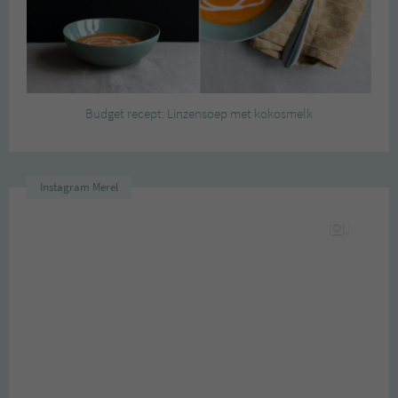
Budget recept: Linzensoep met kokosmelk
Instagram Merel