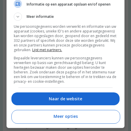
winkelsessie houden bij alle mooie winkels (ik ken er ook een
Informatie op een apparaat opslaan en/of openen
aantal vintage shops). Een goede reminder dat ik er weer eens
heen moet gaan!!!
Meer informatie
Beantwoorden
Uw persoonsgegevens worden verwerkt en informatie van uw
apparaat (cookies, unieke ID's en andere apparaatgegevens)
kan worden opgeslagen door, geopend door en gedeeld met
332 partners of specifiek door deze site worden gebruikt. Wij
Danique
schreef:
en onze partners kunnen precieze geolocatiegegevens
2017 OM
gebruiken.
Lijst met partners.
Bepaalde leveranciers kunnen uw persoonsgegevens
Wat er leuke plekjes allemaal! Ik wil al tijden eens een dag in mijn
verwerken op basis van gerechtvaardigd belang. U kunt
eentje in een café gaan zitten werken, maar ik durf niet zo goed.
hiertegen bezwaar maken door uw opties hieronder te
Ik denk dat dat komt doordat ik in een dorp woon en het hier vrij
beheren. Zoek onderaan deze pagina of in het sitemenu naar
een link om uw toestemming te beheren of in te trekken via de
abnormaal is om dat te doen.. Het zou makkelijker voor me zijn
privacy- en cookie-instellingen.
wanneer ik in de randstad zou wonen.
Beantwoorden
Naar de website
yvonne
schreef:
2017 OM
Meer opties
Hoi Merel, ik ben een geboren en getogen Rotterdammer en