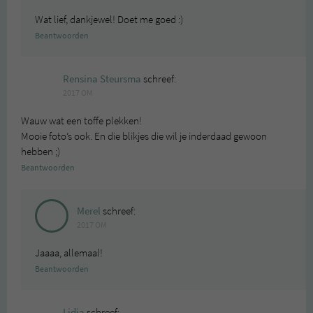
Wat lief, dankjewel! Doet me goed :)
Beantwoorden
Rensina Steursma
schreef:
2017 OM
Wauw wat een toffe plekken!
Mooie foto’s ook. En die blikjes die wil je inderdaad gewoon
hebben ;)
Beantwoorden
Merel
schreef:
2017 OM
Jaaaa, allemaal!
Beantwoorden
Lidia
schreef: