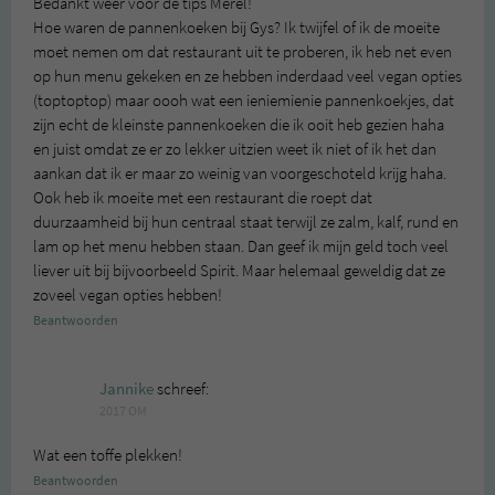
Bedankt weer voor de tips Merel!
Hoe waren de pannenkoeken bij Gys? Ik twijfel of ik de moeite
moet nemen om dat restaurant uit te proberen, ik heb net even
op hun menu gekeken en ze hebben inderdaad veel vegan opties
(toptoptop) maar oooh wat een ieniemienie pannenkoekjes, dat
zijn echt de kleinste pannenkoeken die ik ooit heb gezien haha
en juist omdat ze er zo lekker uitzien weet ik niet of ik het dan
aankan dat ik er maar zo weinig van voorgeschoteld krijg haha.
Ook heb ik moeite met een restaurant die roept dat
duurzaamheid bij hun centraal staat terwijl ze zalm, kalf, rund en
lam op het menu hebben staan. Dan geef ik mijn geld toch veel
liever uit bij bijvoorbeeld Spirit. Maar helemaal geweldig dat ze
zoveel vegan opties hebben!
Beantwoorden
Jannike
schreef:
2017 OM
Wat een toffe plekken!
Beantwoorden