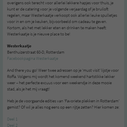
overigens ook terecht voor allerlei lekkere hapjes voor thuis, je
kunt er de catering voor je volgende verjaardag of je bruiloft
regelen, maar Westerkaatje verkoopt ook allerlei leuke spulletjes
voor in en om je keuken, bijvoorbeeld om cadeau te geven.
Kortom, als het met lekker eten en drinken te maken heeft:
Westerkaatje is je nieuwe place to be!
Westerkaatje
Benthuizerstraat 60-D, Rotterdam
Facebookpagina Westerkaatje
And there you go! Weer twee adressen op je ‘must visit’ lijstje voor
Roffa. Volgens mij wordt het komend weekend hartstikke lekker
weer – het perfecte excuus voor een weekendje in deze mooie
stad, als je het mij vraagt!
Heb je de voorgaande edities van ‘Favoriete plekken in Rotterdam’
gemist? Of wil je alles nog eens op een rijtje zetten? Hier komen ze:
Deel 1
Deel 2