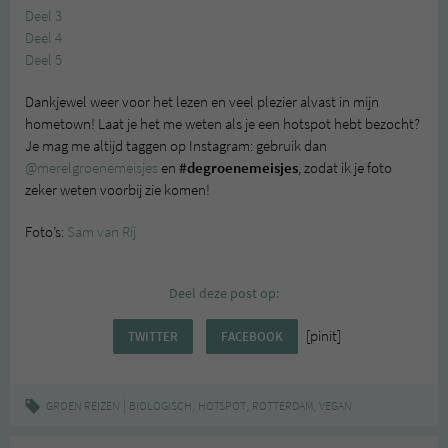
Deel 3
Deel 4
Deel 5
Dankjewel weer voor het lezen en veel plezier alvast in mijn
hometown! Laat je het me weten als je een hotspot hebt bezocht?
Je mag me altijd taggen op Instagram: gebruik dan
@merelgroenemeisjes
en
#degroenemeisjes
, zodat ik je foto
zeker weten voorbij zie komen!
Foto’s:
Sam van Rij
Deel deze post op:
[pinit]
TWITTER
FACEBOOK
|
,
,
,
GROEN REIZEN
BIOLOGISCH
HOTSPOT
ROTTERDAM
VEGAN