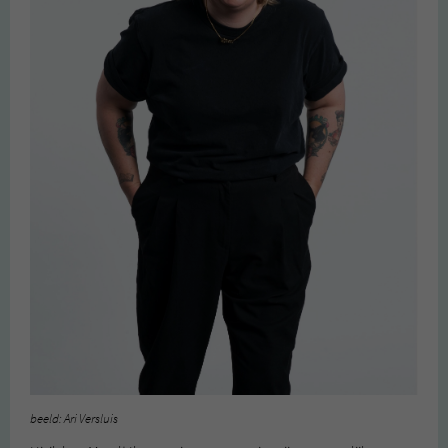
beeld: Ari Versluis