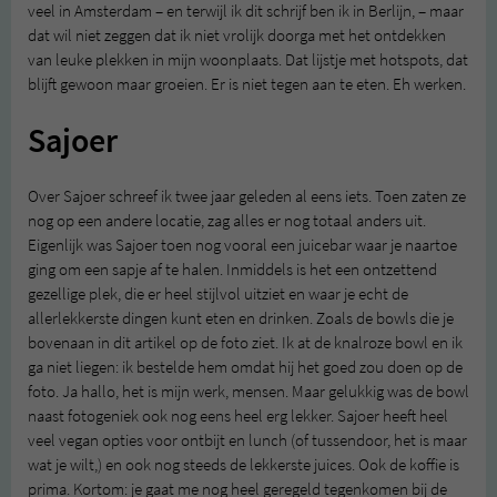
veel in Amsterdam – en terwijl ik dit schrijf ben ik in Berlijn, – maar
dat wil niet zeggen dat ik niet vrolijk doorga met het ontdekken
van leuke plekken in mijn woonplaats. Dat lijstje met hotspots, dat
blijft gewoon maar groeien. Er is niet tegen aan te eten. Eh werken.
Sajoer
Over Sajoer schreef ik twee jaar geleden al eens iets. Toen zaten ze
nog op een andere locatie, zag alles er nog totaal anders uit.
Eigenlijk was Sajoer toen nog vooral een juicebar waar je naartoe
ging om een sapje af te halen. Inmiddels is het een ontzettend
gezellige plek, die er heel stijlvol uitziet en waar je echt de
allerlekkerste dingen kunt eten en drinken. Zoals de bowls die je
bovenaan in dit artikel op de foto ziet. Ik at de knalroze bowl en ik
ga niet liegen: ik bestelde hem omdat hij het goed zou doen op de
foto. Ja hallo, het is mijn werk, mensen. Maar gelukkig was de bowl
naast fotogeniek ook nog eens heel erg lekker. Sajoer heeft heel
veel vegan opties voor ontbijt en lunch (of tussendoor, het is maar
wat je wilt,) en ook nog steeds de lekkerste juices. Ook de koffie is
prima. Kortom: je gaat me nog heel geregeld tegenkomen bij de