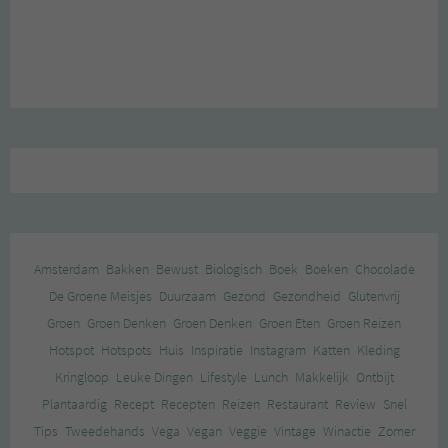
Amsterdam
Bakken
Bewust
Biologisch
Boek
Boeken
Chocolade
De Groene Meisjes
Duurzaam
Gezond
Gezondheid
Glutenvrij
Groen
Groen Denken
Groen Denken
Groen Eten
Groen Reizen
Hotspot
Hotspots
Huis
Inspiratie
Instagram
Katten
Kleding
Kringloop
Leuke Dingen
Lifestyle
Lunch
Makkelijk
Ontbijt
Plantaardig
Recept
Recepten
Reizen
Restaurant
Review
Snel
Tips
Tweedehands
Vega
Vegan
Veggie
Vintage
Winactie
Zomer