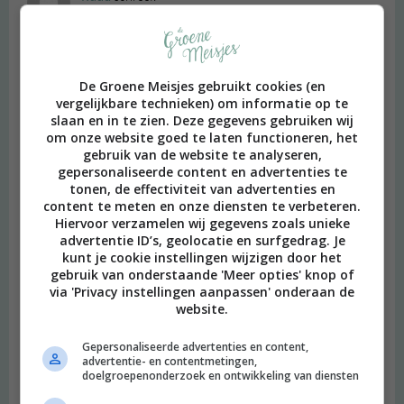
2017 OM
Ik mis Laurensius in de Saftlevenstraat… #crepe
#nearbynieuwebinnenweg #tip #top
De Groene Meisjes gebruikt cookies (en
Beantwoorden
vergelijkbare technieken) om informatie op te
slaan en in te zien. Deze gegevens gebruiken wij
om onze website goed te laten functioneren, het
Hilde
schreef:
gebruik van de website te analyseren,
2018 OM
gepersonaliseerde content en advertenties te
tonen, de effectiviteit van advertenties en
Dag Merel
content te meten en onze diensten te verbeteren.
wij (Vlamingen) gaan volgend weekend voor de allereerste keer
Hiervoor verzamelen wij gegevens zoals unieke
advertentie ID’s, geolocatie en surfgedrag. Je
naar Rotterdam. We komen zaterdag in de late voormiddag toe
kunt je cookie instellingen wijzigen door het
en vertrekken alweer (helaas) de zondag in de late namiddag.
gebruik van onderstaande 'Meer opties' knop of
Het is kort maar je moet érgens beginnen, en het is beter dan
via 'Privacy instellingen aanpassen' onderaan de
niét gaan hé. Wat zijn volgens jou de allerleukste dingen die we
website.
absoluut niet mogen missen? Zijn bovenvernoemde adresjes
nog actueel?
Gepersonaliseerde advertenties en content,
groetjes
advertentie- en contentmetingen,
doelgroepenonderzoek en ontwikkeling van diensten
Hilde
Beantwoorden