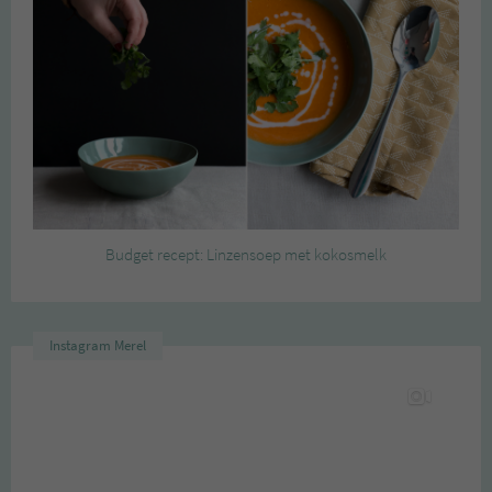
Budget recept: Linzensoep met kokosmelk
Instagram Merel