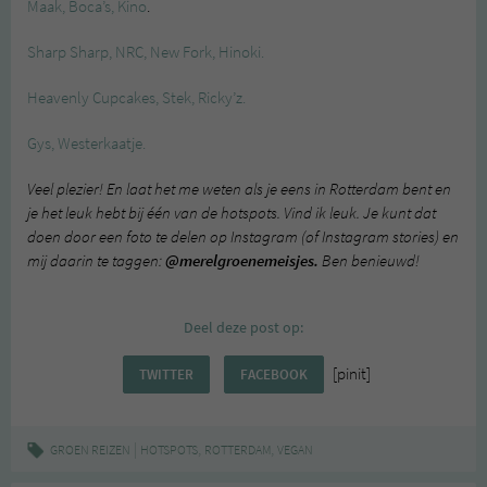
Maak, Boca’s, Kino
.
Sharp Sharp, NRC, New Fork, Hinoki.
Heavenly Cupcakes, Stek, Ricky’z.
Gys, Westerkaatje.
Veel plezier! En laat het me weten als je eens in Rotterdam bent en
je het leuk hebt bij één van de hotspots. Vind ik leuk. Je kunt dat
doen door een foto te delen op Instagram (of Instagram stories) en
mij daarin te taggen:
@merelgroenemeisjes.
Ben benieuwd!
Deel deze post op:
[pinit]
TWITTER
FACEBOOK
|
,
,
GROEN REIZEN
HOTSPOTS
ROTTERDAM
VEGAN