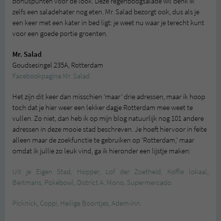
bonuspunten voor de look. Deze regenboogsalade wil denk ik
zelfs een saladehater nog eten. Mr. Salad bezorgt ook, dus als je
een keer met een kater in bed ligt: je weet nu waar je terecht kunt
voor een goede portie groenten.
Mr. Salad
Goudsesingel 235A, Rotterdam
Facebookpagina Mr. Salad
Het zijn dit keer dan misschien ‘maar’ drie adressen, maar ik hoop
toch dat je hier weer een lekker dagje Rotterdam mee weet te
vullen. Zo niet, dan heb ik op mijn blog natuurlijk nog 101 andere
adressen in deze mooie stad beschreven. Je hoeft hiervoor in feite
alleen maar de zoekfunctie te gebruiken op ‘Rotterdam,’ maar
omdat ik jullie zo leuk vind, ga ik hieronder een lijstje maken:
Uit je Eigen Stad, Hopper, Lof der Zoetheid, Koffie lokaal,
Bertmans, Pokébowl, District A, Mono, Supermercado.
Picknick, Coppi, Heilige Boontjes, Adem-inn.