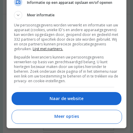
Informatie op een apparaat opslaan en/of openen
Meer informatie
Uw persoonsgegevens worden verwerkt en informatie van uw
Geef een reactie
apparaat (cookies, unieke ID's en andere apparaatgegevens)
kan worden opgeslagen door, geopend door en gedeeld met
332 partners of specifiek door deze site worden gebruikt. Wij
Je e-mailadres wordt niet gepubliceerd.
Vereiste velden zijn
en onze partners kunnen precieze geolocatiegegevens
gemarkeerd met
*
gebruiken.
Lijst met partners.
Bepaalde leveranciers kunnen uw persoonsgegevens
Reactie
*
verwerken op basis van gerechtvaardigd belang. U kunt
hiertegen bezwaar maken door uw opties hieronder te
beheren. Zoek onderaan deze pagina of in het sitemenu naar
een link om uw toestemming te beheren of in te trekken via de
privacy- en cookie-instellingen.
Naar de website
Meer opties
Naam
*