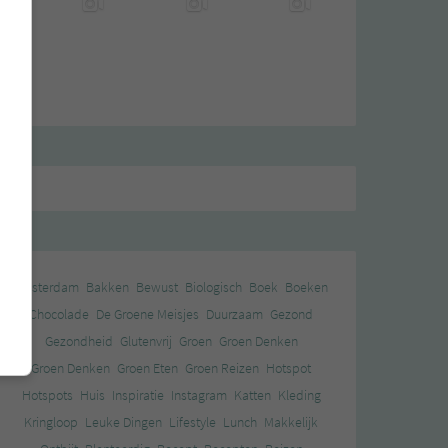
Amsterdam
Bakken
Bewust
Biologisch
Boek
Boeken
Chocolade
De Groene Meisjes
Duurzaam
Gezond
Gezondheid
Glutenvrij
Groen
Groen Denken
Groen Denken
Groen Eten
Groen Reizen
Hotspot
Hotspots
Huis
Inspiratie
Instagram
Katten
Kleding
Kringloop
Leuke Dingen
Lifestyle
Lunch
Makkelijk