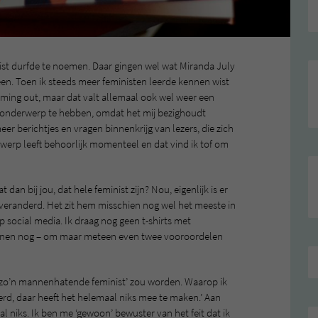
ist durfde te noemen. Daar gingen wel wat Miranda July
. Toen ik steeds meer feministen leerde kennen wist
e coming out, maar dat valt allemaal ook wel weer een
it onderwerp te hebben, omdat het mij bezighoudt
er berichtjes en vragen binnenkrijg van lezers, die zich
werp leeft behoorlijk momenteel en dat vind ik tof om
 dan bij jou, dat hele feminist zijn? Nou, eigenlijk is er
ch veranderd. Het zit hem misschien nog wel het meeste in
p social media. Ik draag nog geen t-shirts met
benen nog – om maar meteen even twee vooroordelen
 ‘zo’n mannenhatende feminist’ zou worden. Waarop ik
everd, daar heeft het helemaal niks mee te maken.’ Aan
niks. Ik ben me ‘gewoon’ bewuster van het feit dat ik