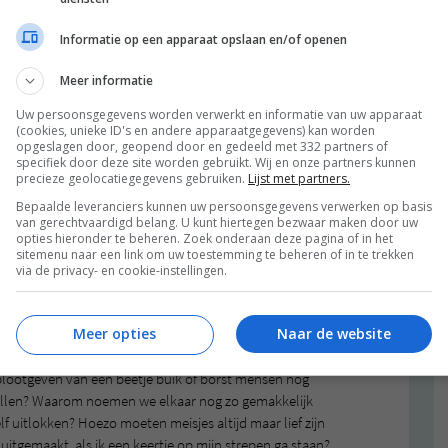
er en voor mensen die minder kansen kregen dan
Informatie op een apparaat opslaan en/of openen
een een baan als fotomodel of actrice, als je ‘heel goed
caat zijn en dat mensen dan niet duizend keer moeten
Meer informatie
 haar in vredesnaam anders dan haar collega’s?
Uw persoonsgegevens worden verwerkt en informatie van uw apparaat
inder dan mannen en waarom zijn er, in verhouding,
(cookies, unieke ID's en andere apparaatgegevens) kan worden
n? En waarom moet er, als een vrouw wel een topfunctie
opgeslagen door, geopend door en gedeeld met 332 partners of
ar haar kinderwens of wat haar man ervan vindt dat zij
specifiek door deze site worden gebruikt. Wij en onze partners kunnen
precieze geolocatiegegevens gebruiken.
Lijst met partners.
Bepaalde leveranciers kunnen uw persoonsgegevens verwerken op basis
van gerechtvaardigd belang. U kunt hiertegen bezwaar maken door uw
uchtelingen een nog moeilijker tijd hebben dan hun
opties hieronder te beheren. Zoek onderaan deze pagina of in het
zijn? Waarom maken we überhaupt nog onderscheid
sitemenu naar een link om uw toestemming te beheren of in te trekken
arom willen mensen bij homoseksuele relaties altijd
via de privacy- en cookie-instellingen.
? Waarom knijpen we massaal onze billen samen als het
erjaardag wil?
Meer opties
Naar de website
uwen mishandeld of misbruikt – gewoon omdat mannen
lootgeven van een beetje buik of borst mensen nog
te vallen? Waarom noemen we elkaar nog zo gemakkelijk
f uitlokken? Hoezo moeten meisjes altijd maar lief zijn
tgemaakt, als ik een keertje op mijn strepen ga staan?