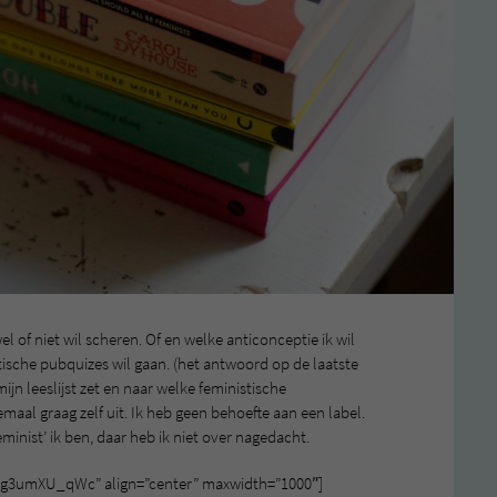
el of niet wil scheren. Of en welke anticonceptie ik wil
stische pubquizes wil gaan. (het antwoord op de laatste
ijn leeslijst zet en naar welke feministische
emaal graag zelf uit. Ik heb geen behoefte aan een label.
minist’ ik ben, daar heb ik niet over nagedacht.
hg3umXU_qWc” align=”center” maxwidth=”1000″]