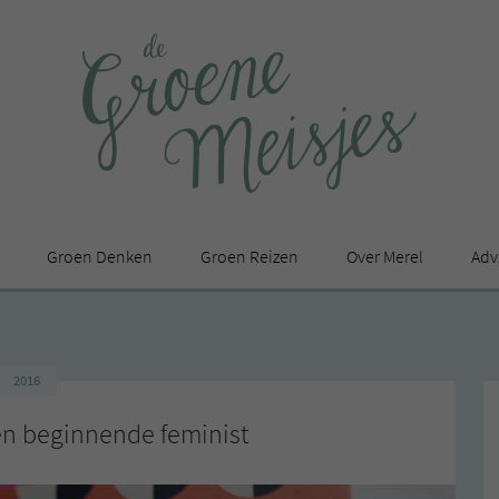
Groen Denken
Groen Reizen
Over Merel
Adv
In de media
Privacy Statement
2016
en
n beginnende feminist