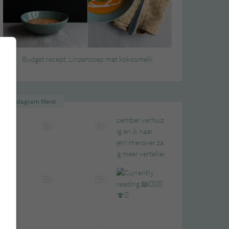
Budget recept: Linzensoep met kokosmelk
Instagram Merel