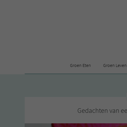
Groen Eten
Groen Leven
Receptenindex
Stijl
Producten
Huis
Leuke ding
Gedachten van ee