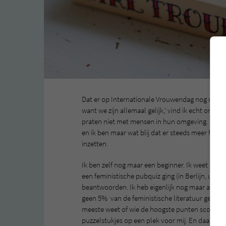
Dat er op Internationale Vrouwendag nog mensen 
want we zijn allemaal gelijk,’ vind ik echt ongel
praten niet met mensen in hun omgeving. Die abs
en ik ben maar wat blij dat er steeds meer fem
inzetten.
Ik ben zelf nog maar een beginner. Ik weet nog 
een feministische pubquiz ging (in Berlijn, uiter
beantwoorden. Ik heb eigenlijk nog maar amper
geen 5% van de feministische literatuur gelezen
meeste weet of wie de hoogste punten scoort. 
puzzelstukjes op een plek voor mij. En daarom p