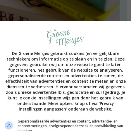
De Groene Meisjes gebruikt cookies (en vergelijkbare
zijn die zeggen ‘wat een onzin, deze dag is niet nodig
technieken) om informatie op te slaan en in te zien. Deze
ooflijk. Deze mensen volgen duidelijk het nieuws niet of
gegevens gebruiken wij om onze website goed te laten
functioneren, het gebruik van de website te analyseren,
olute gelijkheid, die is er namelijk nog nooit geweest
gepersonaliseerde content en advertenties te tonen, de
inisten, mannen en vrouwen, komen die zich hiervoor
effectiviteit van advertenties en content te meten en onze
diensten te verbeteren. Hiervoor verzamelen wij gegevens
zoals unieke advertentie ID’s, geolocatie en surfgedrag. Je
praktisch niks. Dat bleek wel toen ik vorige maand naar
kunt je cookie instellingen wijzigen door het gebruik van
aard,) en van de 26 vragen er misschien 4 kon
onderstaande 'Meer opties' knop of via 'Privacy
 films of documentaires gekeken en ik heb vast nog
instellingen aanpassen' onderaan de website.
. Maar dat is oké. Feminisme gaat niet over wie het
Ik vind het een boeiend onderwerp en het legt meerdere
Gepersonaliseerde advertenties en content, advertentie- en
contentmetingen, doelgroepenonderzoek en ontwikkeling van
ast het bij me.
diensten