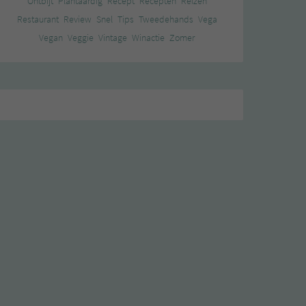
Ontbijt
Plantaardig
Recept
Recepten
Reizen
Restaurant
Review
Snel
Tips
Tweedehands
Vega
Vegan
Veggie
Vintage
Winactie
Zomer