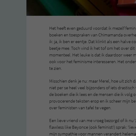
Het heeft even geduurd voordat ik mezelf femin
boeken en toespraken van Chimamanda overheen
ik: ja, ik ben er eentje. Dat klinkt als een halv
beetje mee. Toch vind ik het tof om het over d
momenteel. Het leuke is dat ik daardoor weer me
ook voor het feminisme interesseren. Het onder
te zien.
Misschien denk je nu: maar Merel, hoe uit zich dat
niet per se heel veel bijzonders of iets drastis
de boeken die ik lees en de mensen die ik volg o
provocerende teksten erop en ik scheer mijn 
over feministen van tafel te vegen.
Een lieve vriend van me vroeg bezorgd of ik nu
flawless like Beyonce (ook feminist!) sprak: ‘li
mijn sympathie voor mannen verandert helemaal 