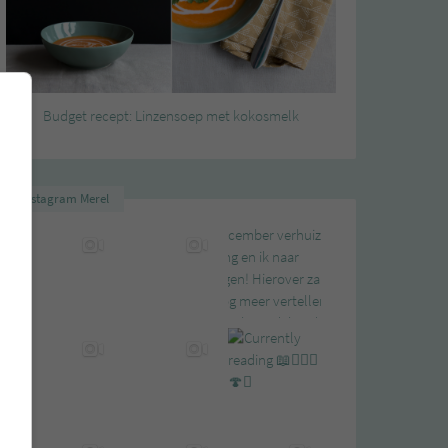
Budget recept: Linzensoep met kokosmelk
Instagram Merel