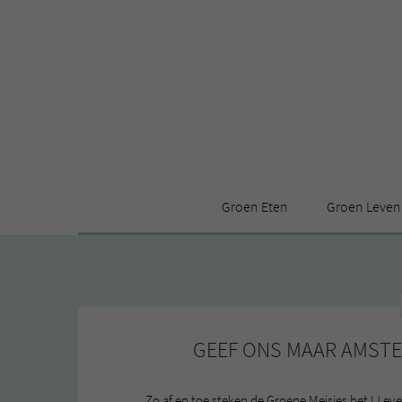
Groen Eten
Groen Leven
Receptenindex
Stijl
Producten
Huis
Leuke ding
GEEF ONS MAAR AMSTE
Zo af en toe steken de Groene Meisjes het IJ ev