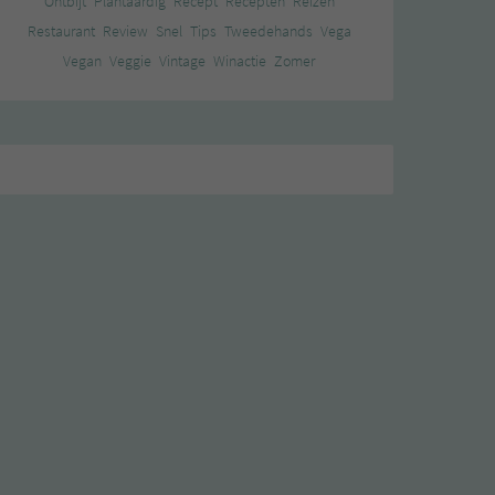
Ontbijt
Plantaardig
Recept
Recepten
Reizen
Restaurant
Review
Snel
Tips
Tweedehands
Vega
Vegan
Veggie
Vintage
Winactie
Zomer