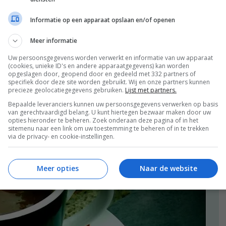
Informatie op een apparaat opslaan en/of openen
Meer informatie
Uw persoonsgegevens worden verwerkt en informatie van uw apparaat
(cookies, unieke ID's en andere apparaatgegevens) kan worden
opgeslagen door, geopend door en gedeeld met 332 partners of
specifiek door deze site worden gebruikt. Wij en onze partners kunnen
precieze geolocatiegegevens gebruiken.
Lijst met partners.
Bepaalde leveranciers kunnen uw persoonsgegevens verwerken op basis
n-groente soep (mmm lekker pittig!) en een boterham
van gerechtvaardigd belang. U kunt hiertegen bezwaar maken door uw
n maar tussen geitenkaas met honing en geitenkaas met
opties hieronder te beheren. Zoek onderaan deze pagina of in het
sitemenu naar een link om uw toestemming te beheren of in te trekken
via de privacy- en cookie-instellingen.
Meer opties
Naar de website