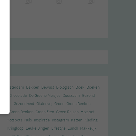
Amsterdam
Bakken
Bewust
Biologisch
Boek
Boeken
Chocolade
De Groene Meisjes
Duurzaam
Gezond
Gezondheid
Glutenvrij
Groen
Groen Denken
Groen Denken
Groen Eten
Groen Reizen
Hotspot
Hotspots
Huis
Inspiratie
Instagram
Katten
Kleding
Kringloop
Leuke Dingen
Lifestyle
Lunch
Makkelijk