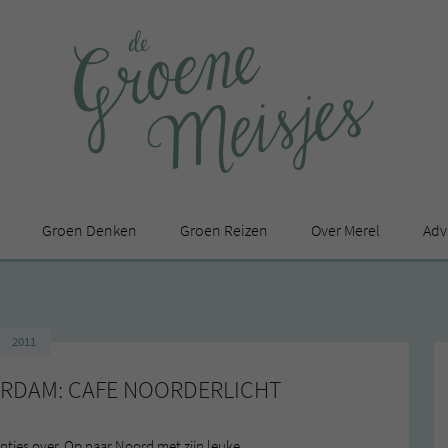
Groen Denken
Groen Reizen
Over Merel
Adv
In de media
Privacy Statement
2011
en
RDAM: CAFE NOORDERLICHT
entjes over. Op naar Noord met zijn leuke