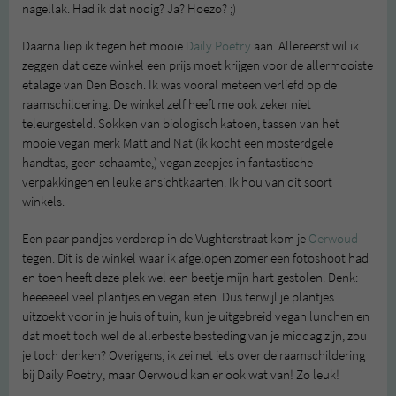
nagellak. Had ik dat nodig? Ja? Hoezo? ;)
Daarna liep ik tegen het mooie
Daily Poetry
aan. Allereerst wil ik
zeggen dat deze winkel een prijs moet krijgen voor de allermooiste
etalage van Den Bosch. Ik was vooral meteen verliefd op de
raamschildering. De winkel zelf heeft me ook zeker niet
teleurgesteld. Sokken van biologisch katoen, tassen van het
mooie vegan merk Matt and Nat (ik kocht een mosterdgele
handtas, geen schaamte,) vegan zeepjes in fantastische
verpakkingen en leuke ansichtkaarten. Ik hou van dit soort
winkels.
Een paar pandjes verderop in de Vughterstraat kom je
Oerwoud
tegen. Dit is de winkel waar ik afgelopen zomer een fotoshoot had
en toen heeft deze plek wel een beetje mijn hart gestolen. Denk:
heeeeeel veel plantjes en vegan eten. Dus terwijl je plantjes
uitzoekt voor in je huis of tuin, kun je uitgebreid vegan lunchen en
dat moet toch wel de allerbeste besteding van je middag zijn, zou
je toch denken? Overigens, ik zei net iets over de raamschildering
bij Daily Poetry, maar Oerwoud kan er ook wat van! Zo leuk!