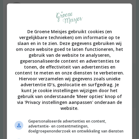
Suus
schreef:
2017 OM
Zo fijn dat Den Bosch nu vegan opties heeft! Helemaal gelukkig
De Groene Meisjes gebruikt cookies (en
met Oerwoud, daar kan je geweldig lekker lunchen (en snoepen)
vergelijkbare technieken) om informatie op te
in een heel fijne sfeer!! En… the-best-Chai-ever daar!!! A MUST
slaan en in te zien. Deze gegevens gebruiken wij
TRY!
om onze website goed te laten functioneren, het
Beantwoorden
gebruik van de website te analyseren,
gepersonaliseerde content en advertenties te
tonen, de effectiviteit van advertenties en
content te meten en onze diensten te verbeteren.
Merel
schreef:
Hiervoor verzamelen wij gegevens zoals unieke
2017 OM
advertentie ID’s, geolocatie en surfgedrag. Je
kunt je cookie instellingen wijzigen door het
Oeh, die neem ik volgende keer!
gebruik van onderstaande 'Meer opties' knop of
Beantwoorden
via 'Privacy instellingen aanpassen' onderaan de
website.
Martine
schreef:
Gepersonaliseerde advertenties en content,
2017 OM
advertentie- en contentmetingen,
doelgroepenonderzoek en ontwikkeling van diensten
Den Bosch is geweldig!