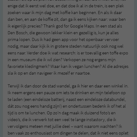
enige dat ik eerst wel doe, en dat doe ik al in de trein, is een plek
zoeken waar ik mijn dag met koffie kan beginnen. En als ik daar
dan ben, en aan de koffie zit, dan ga ik eens kijken naar: waar ben
ik eigenlijk precies? Thank god for Google Maps. In een stad als
Den Bosch, die gewoon lekker klein en gezellig is, kun je alles
prima lopen. Dus ik had geen app voor het openbaar vervoer
nodig, maar daar kijk ik in grotere steden natuurlijk ook nog wel
eens naar. Verder doe ik wat research: is er toevallig een toffe expo
in een museum die ik wil zien? Verkopen ze nog ergens mijn
favoriete kledingmerk? Waar kan ik vegan lunchen? Al die adresjes
sla ik op en dan navigeer ik mezelf er naartoe.
Terwijl ik dan door de stad wandel, ga ik hier en daar een winkel in.
Ik neem ergens een pauze om iets te drinken en mijn telefoon op
te laden (een eindeloze batterij, naast een eindeloze databundel,
dát zou nog eens handig zijn!) en ondertussen bedenk ik of het al
tijd is om te lunchen. Op zo’n dag maak ik duizend foto’s en
video’s, die ik verwerk tot een veel te lange instastory, die ik
vervolgens meteen met jullie deel – want waarom wachten? Ik
ben vaak zo enthousiast om dingen te delen, dat ik niet eens oplet