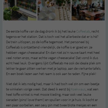
De eerste koffie van de dag dronk ik bij het leuke
Coffeelab
, recht
tegenover het station. Dat is toch wel het allerbeste dat er is hè?
De trein uitlopen, zo de koffie tegemoet. Het personeel bij
Coffeelab is ontzettend vriendelijk, de koffie is er goed en: ze
hebben vegan cheesecake! En dan niet zo’n rauwe taart met heel
veel noten enzo, maar echte vegan cheesecake! Dat vond ik dus
echt heel leuk. Overigens lijkt Coffeelab me ook de ideale plek om
lekker te gaan zitten werken met je laptop, aan de vierkante tafels.
En een boek lezen aan het raam is ook aan te raden. Fijne plek!
Niet dat ik iets nodig had, maar ik had toch wel zin om een beetje
te winkelen vorige week. Dat deed ik eerst bij
Koekwaus
, wat een
heel toffe winkel is met mooie kleding, maar ook veel leuke
sieraden (pins! love them!) en spullen voor in je huis. Ik kocht er
een paar oorbellen, een sexy pin met twee blote meisjes en een