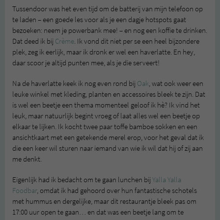
Tussendoor was het even tijd om de batterij van mijn telefoon op
te laden – een goede les voor als je een dagje hotspots gaat
bezoeken: neem je powerbank mee! – en nog een koffie te drinken.
Dat deed ik bij
Crème
. Ik vond dit niet per se een heel bijzondere
plek, zeg ik eerlijk, maar ik dronk er wel een haverlatte. En hey,
daar scoor je altijd punten mee, als je die serveert!
Na de haverlatte keek ik nog even rond bij
Oak
, wat ook weer een
leuke winkel met kleding, planten en accessoires bleek te zijn. Dat
is wel een beetje een thema momenteel geloof ik hè? Ik vind het
leuk, maar natuurlijk begint vroeg of laat alles wel een beetje op
elkaar te lijken. Ik kocht twee paar toffe bamboe sokken en een
ansichtkaart met een getekende merel erop, voor het geval dat ik
die een keer wil sturen naar iemand van wie ik wil dat hij of zij aan
me denkt.
Eigenlijk had ik bedacht om te gaan lunchen bij
Yalla Yalla
Foodbar
, omdat ik had gehoord over hun fantastische schotels
met hummus en dergelijke, maar dit restaurantje bleek pas om
17:00 uur open te gaan… en dat was een beetje lang om te