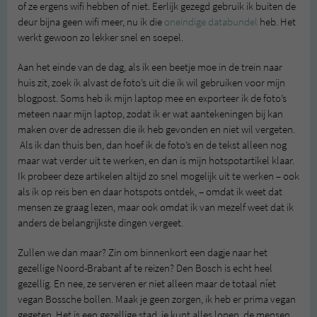
of ze ergens wifi hebben of niet. Eerlijk gezegd gebruik ik buiten de
deur bijna geen wifi meer, nu ik die
oneindige databundel
heb. Het
werkt gewoon zo lekker snel en soepel.
Aan het einde van de dag, als ik een beetje moe in de trein naar
huis zit, zoek ik alvast de foto’s uit die ik wil gebruiken voor mijn
blogpost. Soms heb ik mijn laptop mee en exporteer ik de foto’s
meteen naar mijn laptop, zodat ik er wat aantekeningen bij kan
maken over de adressen die ik heb gevonden en niet wil vergeten.
Als ik dan thuis ben, dan hoef ik de foto’s en de tekst alleen nog
maar wat verder uit te werken, en dan is mijn hotspotartikel klaar.
Ik probeer deze artikelen altijd zo snel mogelijk uit te werken – ook
als ik op reis ben en daar hotspots ontdek, – omdat ik weet dat
mensen ze graag lezen, maar ook omdat ik van mezelf weet dat ik
anders de belangrijkste dingen vergeet.
Zullen we dan maar? Zin om binnenkort een dagje naar het
gezellige Noord-Brabant af te reizen? Den Bosch is echt heel
gezellig. En nee, ze serveren er niet alleen maar de totaal níet
vegan Bossche bollen. Maak je geen zorgen, ik heb er prima vegan
gegeten. Het is een gezellige stad, je kunt alles lopen, de mensen