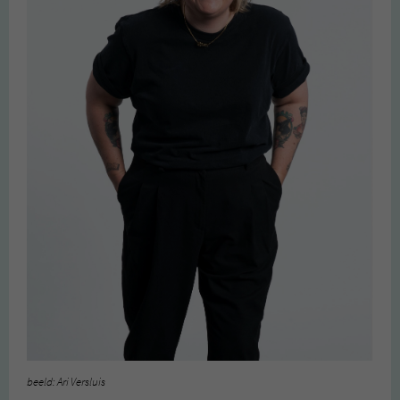
beeld: Ari Versluis