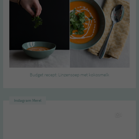
Budget recept: Linzensoep met kokosmelk
Instagram Merel