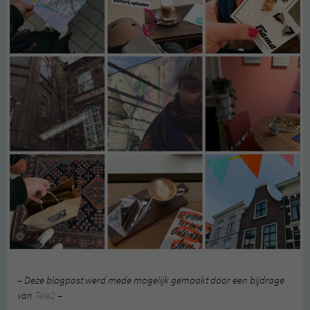
– Deze blogpost werd mede mogelijk gemaakt door een bijdrage
van
Tele2
–