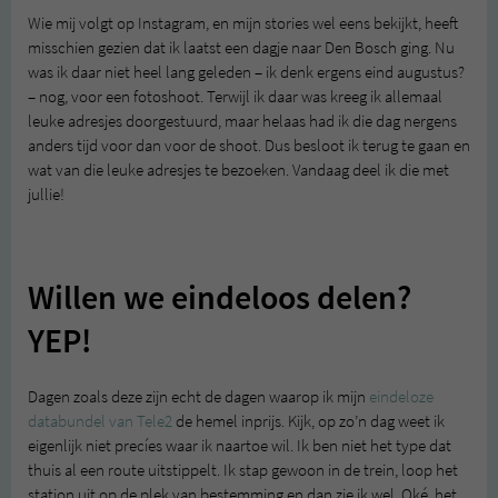
Wie mij volgt op Instagram, en mijn stories wel eens bekijkt, heeft
misschien gezien dat ik laatst een dagje naar Den Bosch ging. Nu
was ik daar niet heel lang geleden – ik denk ergens eind augustus?
– nog, voor een fotoshoot. Terwijl ik daar was kreeg ik allemaal
leuke adresjes doorgestuurd, maar helaas had ik die dag nergens
anders tijd voor dan voor de shoot. Dus besloot ik terug te gaan en
wat van die leuke adresjes te bezoeken. Vandaag deel ik die met
jullie!
Willen we eindeloos delen?
YEP!
Dagen zoals deze zijn echt de dagen waarop ik mijn
eindeloze
databundel van Tele2
de hemel inprijs. Kijk, op zo’n dag weet ik
eigenlijk niet precíes waar ik naartoe wil. Ik ben niet het type dat
thuis al een route uitstippelt. Ik stap gewoon in de trein, loop het
station uit op de plek van bestemming en dan zie ik wel. Oké, het