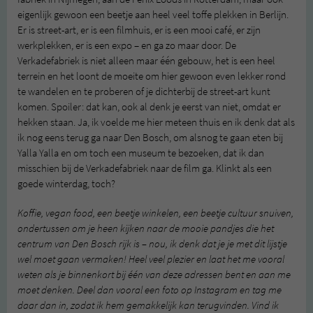
eigenlijk gewoon een beetje aan heel veel toffe plekken in Berlijn.
Er is street-art, er is een filmhuis, er is een mooi café, er zijn
werkplekken, er is een expo – en ga zo maar door. De
Verkadefabriek is niet alleen maar één gebouw, het is een heel
terrein en het loont de moeite om hier gewoon even lekker rond
te wandelen en te proberen of je dichterbij de street-art kunt
komen. Spoiler: dat kan, ook al denk je eerst van niet, omdat er
hekken staan. Ja, ik voelde me hier meteen thuis en ik denk dat als
ik nog eens terug ga naar Den Bosch, om alsnog te gaan eten bij
Yalla Yalla en om toch een museum te bezoeken, dat ik dan
misschien bij de Verkadefabriek naar de film ga. Klinkt als een
goede winterdag, toch?
Koffie, vegan food, een beetje winkelen, een beetje cultuur snuiven,
ondertussen om je heen kijken naar de mooie pandjes die het
centrum van Den Bosch rijk is – nou, ik denk dat je je met dit lijstje
wel moet gaan vermaken! Heel veel plezier en laat het me vooral
weten als je binnenkort bij één van deze adressen bent en aan me
moet denken. Deel dan vooral een foto op Instagram en tag me
daar dan in, zodat ik hem gemakkelijk kan terugvinden. Vind ik