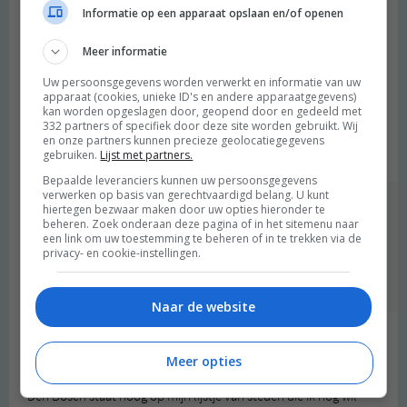
Niet omdat ik er zelf ruim 20 jaar heb gewoond (ik woon nu 5 km
Informatie op een apparaat opslaan en/of openen
verderop in Vught) maar omdat het echt zo is.
Meer informatie
Er gebeurd van alles, er komen allerlei hippe winkeltjes en
eettentjes en het blijft een gemoedelijke stad.
Uw persoonsgegevens worden verwerkt en informatie van uw
Alles is te lopen, de mensen zijn super gezellig en de sfeer is niet
apparaat (cookies, unieke ID's en andere apparaatgegevens)
kan worden opgeslagen door, geopend door en gedeeld met
zo hectisch als bv in Amsterdam.
332 partners of specifiek door deze site worden gebruikt. Wij
Dus kom vooral terug Merel :-)
en onze partners kunnen precieze geolocatiegegevens
Beantwoorden
gebruiken.
Lijst met partners.
Bepaalde leveranciers kunnen uw persoonsgegevens
verwerken op basis van gerechtvaardigd belang. U kunt
Merel
schreef:
hiertegen bezwaar maken door uw opties hieronder te
beheren. Zoek onderaan deze pagina of in het sitemenu naar
2017 OM
een link om uw toestemming te beheren of in te trekken via de
privacy- en cookie-instellingen.
Oh ik kom zéker nog eens terug! Misschien in het voorjaar :)
Beantwoorden
Naar de website
Marjolijn
schreef:
Meer opties
2017 OM
Den Bosch staat hoog op mijn lijstje van steden die ik nog wil