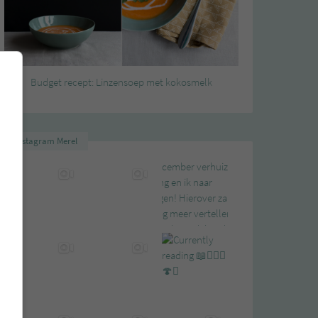
Budget recept: Linzensoep met kokosmelk
Instagram Merel