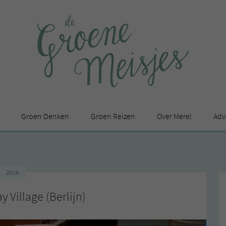
Groen Denken
Groen Reizen
Over Merel
Adv
In de media
Privacy Statement
2014
en
y Village (Berlijn)