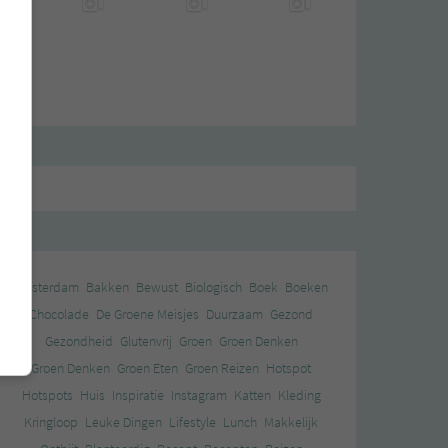
Amsterdam
Bakken
Bewust
Biologisch
Boek
Boeken
Chocolade
De Groene Meisjes
Duurzaam
Gezond
Gezondheid
Glutenvrij
Groen
Groen Denken
Groen Denken
Groen Eten
Groen Reizen
Hotspot
Hotspots
Huis
Inspiratie
Instagram
Katten
Kleding
Kringloop
Leuke Dingen
Lifestyle
Lunch
Makkelijk