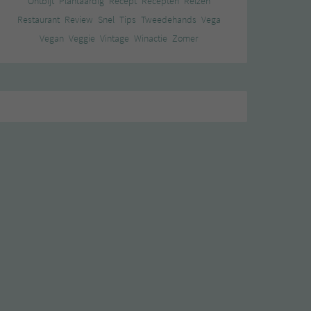
Ontbijt
Plantaardig
Recept
Recepten
Reizen
Restaurant
Review
Snel
Tips
Tweedehands
Vega
Vegan
Veggie
Vintage
Winactie
Zomer