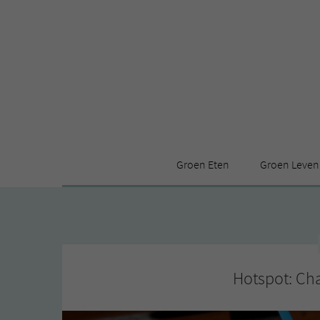
Groen Eten
Groen Leven
Receptenindex
Stijl
Producten
Huis
Leuke ding
Hotspot: Cha