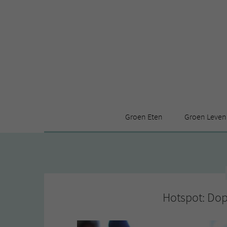
Groen Eten
Groen Leven
Receptenindex
Stijl
Producten
Huis
Leuke ding
Hotspot: Do