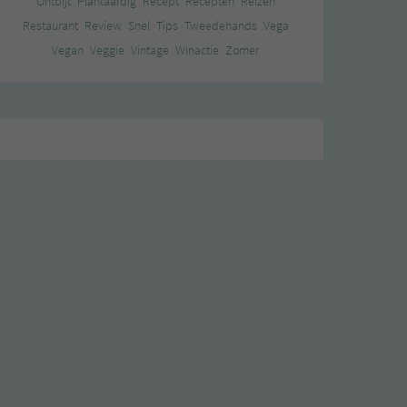
Ontbijt
Plantaardig
Recept
Recepten
Reizen
Restaurant
Review
Snel
Tips
Tweedehands
Vega
Vegan
Veggie
Vintage
Winactie
Zomer