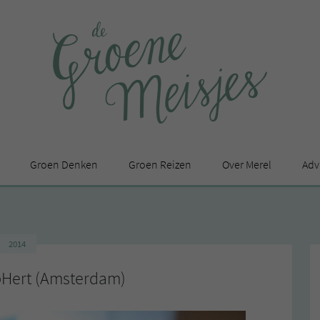
Groen Denken
Groen Reizen
Over Merel
Adv
In de media
Privacy Statement
2014
en
pHert (Amsterdam)