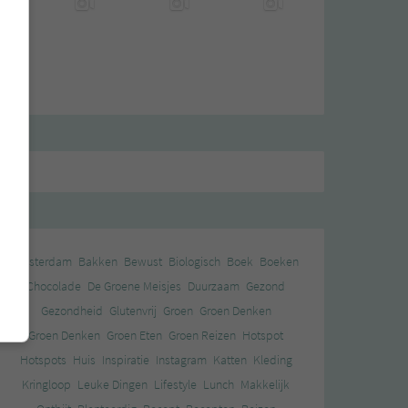
Amsterdam
Bakken
Bewust
Biologisch
Boek
Boeken
Chocolade
De Groene Meisjes
Duurzaam
Gezond
Gezondheid
Glutenvrij
Groen
Groen Denken
Groen Denken
Groen Eten
Groen Reizen
Hotspot
Hotspots
Huis
Inspiratie
Instagram
Katten
Kleding
Kringloop
Leuke Dingen
Lifestyle
Lunch
Makkelijk