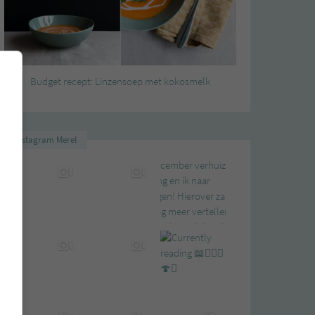
Budget recept: Linzensoep met kokosmelk
Instagram Merel