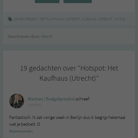
|
,
,
,
,
,
GROEN REIZEN
HET KAUFHAUS
HOTSPOT
KLEDING
UTRECHT
VINTAGE
WINK
Geschreven door:
Merel
19 gedachten over “
Hotspot: Het
Kaufhaus (Utrecht)
”
Marloes | Budgetproof.nl
schreef:
2014 OM
Fantastisch. Ik zat vorige week in Berlijn dus ik begrijp helemaal
wat je bedoelt :D.
Beantwoorden