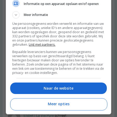
Informatie op een apparaat opslaan en/of openen
Henrieke
schreef:
Meer informatie
2014 OM
Uw persoonsgegevens worden verwerkt en informatie van uw
apparaat (cookies, unieke ID's en andere apparaatgegevens)
Fijne sfeer hangt daar inderdaad. En ook nog midden in de stad –
kan worden opgeslagen door, geopend door en gedeeld met
ik liep er ook per ongeluk tegenaan haha!
332 partners of specifiek door deze site worden gebruikt. Wij
en onze partners kunnen precieze geolocatiegegevens
Beantwoorden
gebruiken.
Lijst met partners.
Bepaalde leveranciers kunnen uw persoonsgegevens
verwerken op basis van gerechtvaardigd belang. U kunt
DiaryOfAMua
schreef:
hiertegen bezwaar maken door uw opties hieronder te
2014 OM
beheren. Zoek onderaan deze pagina of in het sitemenu naar
een link om uw toestemming te beheren of in te trekken via de
Wat een leuke winkel! Erg mooie foto’s
privacy- en cookie-instellingen.
Xo
Naar de website
Diary Of A Mua
Beantwoorden
Meer opties
Elsbet | La Vie Pure
schreef: