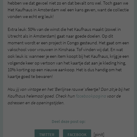
hebben we dat gevoel niet zo en dat bevalt ons wel. Toch gaan we
Het Kaufhaus in Amsterdam wel een kans geven, want de collectie
vonden we echt erg leuk!
Extra leuk: 50% van de winst die het Kaufhaus maakt (zowel in
Utrecht als in Amsterdam) gaat naar goede doelen. Op dit
moment wordt er een project in Congo gesteund. Het gaat om een
vakschool voor vrouwen in Kinshasa. Tof vinden wij dat. En wat
ook leuk is: wanneer je een item koopt bij het Kaufhaus, krijg je een
volgende keer op vertoon van het kaartje dat aan je kleding hing,
10% korting op een nieuwe aankoop. Het is dus handig om het
kaartje goed te bewaren!
Hou jij van vintage en het ‘Berlijnse rauwe’ sfeertje? Dan zit je bij het
Kaufhaus helemaal goed. Check hun
facebookpagina
voor de
adressen en de openingstijden.
Deel deze post op:
[pinit]
TWITTER
FACEBOOK