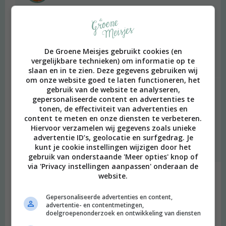
oh wat grappig! Ja, ik was er gisteren en ik was inderdaad ook
op de beurs in de Jaarbeurs! Tof vintage dagje was het, ik hou
ervan! Ik heb ook leuke dingen gescoord, maar geen platen.
Fijne zondag ook voor jou!
De Groene Meisjes gebruikt cookies (en
vergelijkbare technieken) om informatie op te
Beantwoorden
slaan en in te zien. Deze gegevens gebruiken wij
om onze website goed te laten functioneren, het
gebruik van de website te analyseren,
Marlon
schreef:
gepersonaliseerde content en advertenties te
2014 OM
tonen, de effectiviteit van advertenties en
content te meten en onze diensten te verbeteren.
Ah tof! Zag inderdaad net op Facebook dat je een aantal
Hiervoor verzamelen wij gegevens zoals unieke
leuke dingen had gevonden. Dank :)
advertentie ID’s, geolocatie en surfgedrag. Je
kunt je cookie instellingen wijzigen door het
Beantwoorden
gebruik van onderstaande 'Meer opties' knop of
via 'Privacy instellingen aanpassen' onderaan de
website.
Dina
schreef:
2014 OM
Gepersonaliseerde advertenties en content,
advertentie- en contentmetingen,
Woah dat ziet er echt tof uit zeg!
doelgroepenonderzoek en ontwikkeling van diensten
Beantwoorden