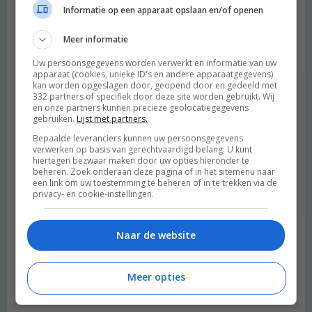
ik mijn informatie over eerlijke kleding, voeding, lifestyle en
Informatie op een apparaat opslaan en/of openen
cosmetica vandaan haal. Zo’n tas zou geweldig zijn bij jullie boek
als je hem koopt!
Meer informatie
Beantwoorden
Uw persoonsgegevens worden verwerkt en informatie van uw
apparaat (cookies, unieke ID's en andere apparaatgegevens)
kan worden opgeslagen door, geopend door en gedeeld met
degroenemeisjes
schreef:
332 partners of specifiek door deze site worden gebruikt. Wij
2015 OM
en onze partners kunnen precieze geolocatiegegevens
gebruiken.
Lijst met partners.
Hoe cool, show it girl! Jaaa, de tasjes waren leuk. Maar wat
Bepaalde leveranciers kunnen uw persoonsgegevens
een werk was dat om alles zelf te maken. Dat zouden we niet
verwerken op basis van gerechtvaardigd belang. U kunt
hiertegen bezwaar maken door uw opties hieronder te
gauw weer doen ;) Wie weet gaan we in de toekomst nog eens
beheren. Zoek onderaan deze pagina of in het sitemenu naar
andere tasjes of merchandise laten maken.
een link om uw toestemming te beheren of in te trekken via de
privacy- en cookie-instellingen.
Beantwoorden
Naar de website
Petra
schreef:
2015 OM
Meer opties
Ik heb hem gedownload, dank je wel voor het leuke initiatief.
Beantwoorden