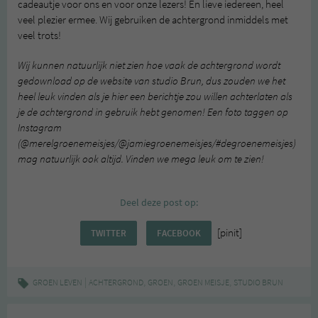
cadeautje voor ons en voor onze lezers! En lieve iedereen, heel
veel plezier ermee. Wij gebruiken de achtergrond inmiddels met
veel trots!
Wij kunnen natuurlijk niet zien hoe vaak de achtergrond wordt
gedownload op de website van studio Brun, dus zouden we het
heel leuk vinden als je hier een berichtje zou willen achterlaten als
je de achtergrond in gebruik hebt genomen! Een foto taggen op
Instagram
(@merelgroenemeisjes/@jamiegroenemeisjes/#degroenemeisjes)
mag natuurlijk ook altijd. Vinden we mega leuk om te zien!
Deel deze post op:
[pinit]
TWITTER
FACEBOOK
|
,
,
,
GROEN LEVEN
ACHTERGROND
GROEN
GROEN MEISJE
STUDIO BRUN