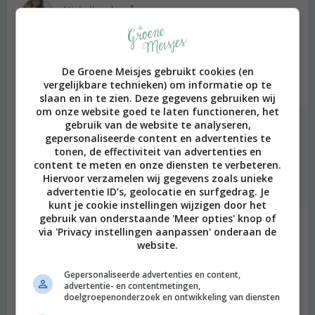
Michelle
schreef:
2015 OM
Wat een super gave achtergrond! Het staat heel leuk op mijn
tablet :D
De Groene Meisjes gebruikt cookies (en
vergelijkbare technieken) om informatie op te
Beantwoorden
slaan en in te zien. Deze gegevens gebruiken wij
om onze website goed te laten functioneren, het
gebruik van de website te analyseren,
degroenemeisjes
schreef:
gepersonaliseerde content en advertenties te
2015 OM
tonen, de effectiviteit van advertenties en
content te meten en onze diensten te verbeteren.
Yay! Veel plezier ermee!
Hiervoor verzamelen wij gegevens zoals unieke
Beantwoorden
advertentie ID’s, geolocatie en surfgedrag. Je
kunt je cookie instellingen wijzigen door het
gebruik van onderstaande 'Meer opties' knop of
Malu
schreef:
via 'Privacy instellingen aanpassen' onderaan de
2015 OM
website.
Hij is hier op elke gadget al geinstaleerd. Zó blij mee!
Gepersonaliseerde advertenties en content,
advertentie- en contentmetingen,
Tevens baal ik er van dat ik niet jullie tas heb gekocht, want ik
doelgroepenonderzoek en ontwikkeling van diensten
was te laat :( Ik vertel iedereen over jullie site als ze vragen waar