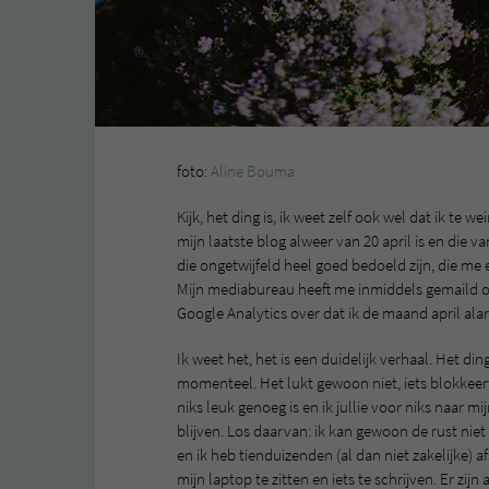
foto:
Aline Bouma
Kijk, het ding is, ik weet zelf ook wel dat ik te 
mijn laatste blog alweer van 20 april is en die v
die ongetwijfeld heel goed bedoeld zijn, die me 
Mijn mediabureau heeft me inmiddels gemaild om
Google Analytics over dat ik de maand april al
Ik weet het, het is een duidelijk verhaal. Het din
momenteel. Het lukt gewoon niet, iets blokkeert
niks leuk genoeg is en ik jullie voor niks naar m
blijven. Los daarvan: ik kan gewoon de rust niet
en ik heb tienduizenden (al dan niet zakelijke) a
mijn laptop te zitten en iets te schrijven. Er zij