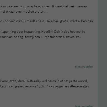
d om daar een blog over te schrijven. Ik denk dat veel mensen
er met elkaar over moeten praten…
tuin voor een cursus mindfulness. Helemaal gratis.. want ik heb dan
ontspanning door inspanning. Heerlijk! Ook ik doe het veel te
n van de dag.. terwijl een uurtje tuineren al zoveel zou
Beantwoorden
voor jezelf, Merel. Natuurlijk wel balen (niet het juiste woord,
bron is en je niet gewoon “fuck it” kan zeggen en alles eventjes
Beantwoorden