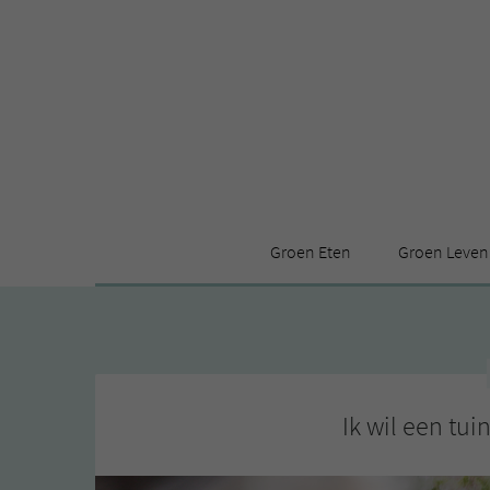
Groen Eten
Groen Leven
Receptenindex
Stijl
Producten
Huis
Leuke ding
Ik wil een tui