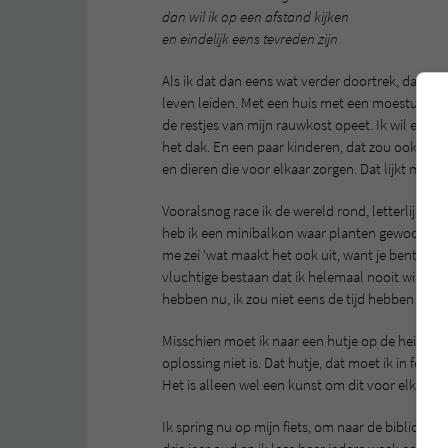
dan wil ik op een afstand kijken
en eindelijk eens tevreden zijn
Als ik dat dan eens wat verder doortrek, dan zo
leven leiden. Met een huis met een moestuintje,
de restjes van mijn rauwkost opeet. Ik wil ee
het dak. En een paar kinderen, dat zou ook leuk
en dieren die voor elkaar zorgen. Dat lijkt me fijn
Vooralsnog race ik de wereld rond, letterlijk, (en
heb ik een minibalkon waar planten gewoon niet
me zei ‘wat maakt het ook uit, want je bent er to
vluchtige bestaan dat ik helemaal nooit wilde. 
hebben nu, ik zou niet eens de tijd hebben om e
Misschien moet ik naar een hutje op de hei verh
oplossing niet is. Dat hutje, dat moet ik in fei
Het is alleen wel een kunst om dit voor elkaar te 
Ik spring nu op mijn fiets, om naar de bibliothee