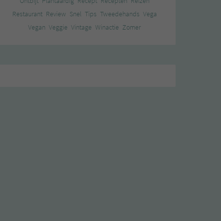
Ontbijt
Plantaardig
Recept
Recepten
Reizen
Restaurant
Review
Snel
Tips
Tweedehands
Vega
Vegan
Veggie
Vintage
Winactie
Zomer