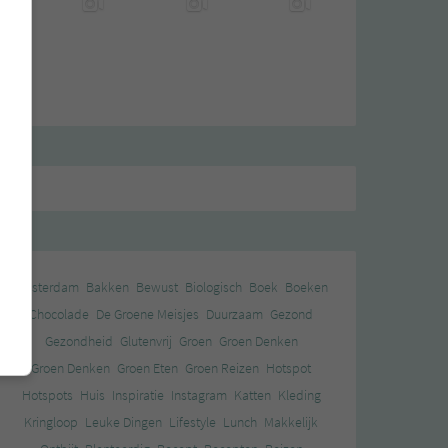
Amsterdam
Bakken
Bewust
Biologisch
Boek
Boeken
Chocolade
De Groene Meisjes
Duurzaam
Gezond
Gezondheid
Glutenvrij
Groen
Groen Denken
Groen Denken
Groen Eten
Groen Reizen
Hotspot
Hotspots
Huis
Inspiratie
Instagram
Katten
Kleding
Kringloop
Leuke Dingen
Lifestyle
Lunch
Makkelijk