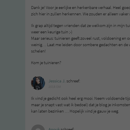
Dank je! Voor je eerlijke en herkenbare verhaal. Heel goe
zich hier in zullen herkennen. We zouden er alleen vak
Ik grap altijd tegen vrienden dat ze welkom zijn in mijn 
weer een keurige tuin ;-)
Maar serieus: tuinieren geeft zoveel rust, voldoening en 
weinig… Laat me leiden door sombere gedachten en de waa
schelen!
Kom je tuinieren?
Jessica J.
schreef:
2018 OM
Ik vind je gedicht ook heel erg mooi. Neem voldoende tijd 
maar je snapt vast wat ik bedoel) dat je blog je inkomsten
kan laten bezinken … Hopelijk vind je gauw je weg.
Anouk
schreef: