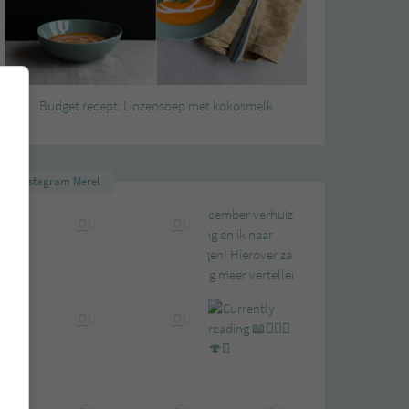
Budget recept: Linzensoep met kokosmelk
Instagram Merel