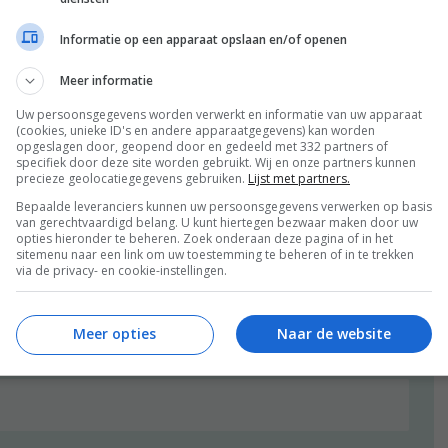
urtje voor. Vandaag gaan we samen boekjes uitzoeken. Zo
n, maar die niet zoveel blogcontent opleveren. En het
Informatie op een apparaat opslaan en/of openen
ik wil helemaal niemand teleurstellen of het gevoel
ben momenteel met van alles bezig en sommige dingen zijn
Meer informatie
 dat jullie weten dat het niet is omdat ik lui ben of dat
het geval.
Uw persoonsgegevens worden verwerkt en informatie van uw apparaat
(cookies, unieke ID's en andere apparaatgegevens) kan worden
opgeslagen door, geopend door en gedeeld met 332 partners of
specifiek door deze site worden gebruikt. Wij en onze partners kunnen
precieze geolocatiegegevens gebruiken.
Lijst met partners.
Bepaalde leveranciers kunnen uw persoonsgegevens verwerken op basis
van gerechtvaardigd belang. U kunt hiertegen bezwaar maken door uw
deze post op:
opties hieronder te beheren. Zoek onderaan deze pagina of in het
sitemenu naar een link om uw toestemming te beheren of in te trekken
via de privacy- en cookie-instellingen.
[pinit]
FACEBOOK
Meer opties
Naar de website