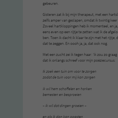
gebeuren.
Gisteren zat ik bij mijn therapeut, met een harts
zelfs amper van geslapen, omdat ik twintig keer
Zoveel hartkloppingen heb ik momenteel, en ja, 
eens even op een rijtje te zetten wat ik de afge
ben. Toen ik dacht ik klaar te zijn met het rijtje,
dat te zeggen. En oooh ja, ja, dat ook nog.
Met een zucht zei ik tegen haar: ‘ik zou zo graa
dat ik onlangs schreef voor mijn poëziecursus:
Ik zoek een tuin om voor te zorgen
zodat de tuin voor mij kan zorgen
ik wil hem schoffelen en harken
bemesten en besproeien
– ik wil dat dingen groeien
–
en als ik dan kan oogsten