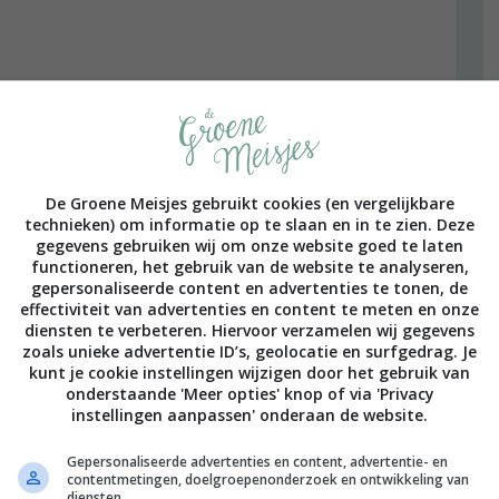
u ik gewoon heel graag een rustig en gestructureerd
 een paar katten die daar rondrennen, een schildpad die
n regenton en een composthoop, en wat zonnepanelen op
 zijn. Dan zou ik mijn eigen clubje hebben van mensen
.
De Groene Meisjes gebruikt cookies (en vergelijkbare
technieken) om informatie op te slaan en in te zien. Deze
 nee, ik ben niet trots op al die vlieguren die ik maak) en
gegevens gebruiken wij om onze website goed te laten
 willen groeien. Maar zoals iemand laatst terecht tegen
functioneren, het gebruik van de website te analyseren,
ch nooit.’ Confronterend, maar waar. Ik leid dat
gepersonaliseerde content en advertenties te tonen, de
En kom er dan maar weer eens vanaf. Al zou ik een tuin
effectiviteit van advertenties en content te meten en onze
diensten te verbeteren. Hiervoor verzamelen wij gegevens
rvoor te zorgen. Zo is het dan ook wel weer.
zoals unieke advertentie ID’s, geolocatie en surfgedrag. Je
kunt je cookie instellingen wijzigen door het gebruik van
uizen, denk ik soms. Maar ik weet heus wel dat dat de
onderstaande 'Meer opties' knop of via 'Privacy
te in mezelf vinden en met me meenemen, waar ik ook ben.
instellingen aanpassen' onderaan de website.
krijgen, vind ik.
Gepersonaliseerde advertenties en content, advertentie- en
k te gaan met mijn voorleeskindje. Ze heet Mira, ze is
contentmetingen, doelgroepenonderzoek en ontwikkeling van
diensten