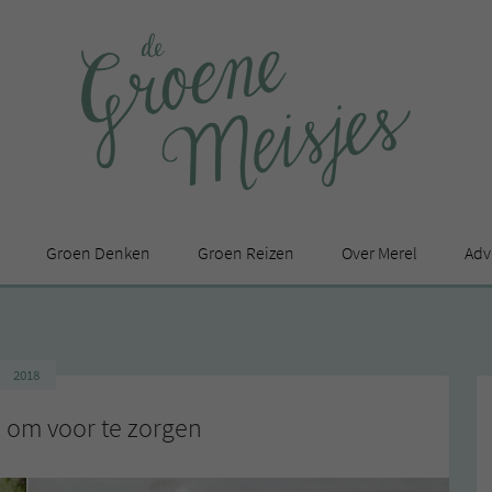
Groen Denken
Groen Reizen
Over Merel
Adv
In de media
Privacy Statement
2018
en
n om voor te zorgen