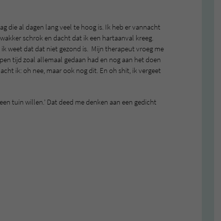
lag die al dagen lang veel te hoog is. Ik heb er vannacht
 wakker schrok en dacht dat ik een hartaanval kreeg.
ik weet dat dat niet gezond is. Mijn therapeut vroeg me
lopen tijd zoal allemaal gedaan had en nog aan het doen
 dacht ik: oh nee, maar ook nog dit. En oh shit, ik vergeet
g een tuin willen.’ Dat deed me denken aan een gedicht