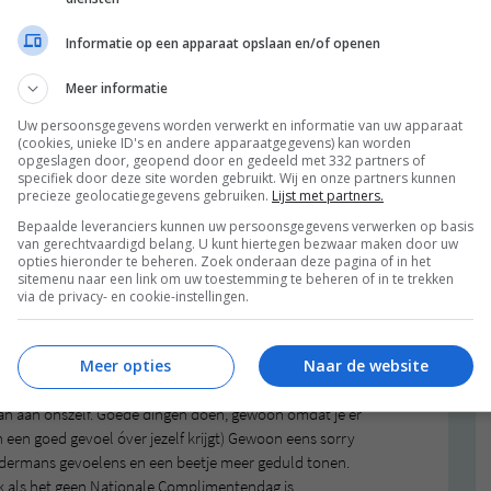
We doen ons beter voor dan we zijn, we vergeten de
n van de zaak zijn we veel (waarschijnlijk te veel) met
Informatie op een apparaat opslaan en/of openen
ktisch iedereen – ook mensen die we absoluut niet
bang om deze te uiten. Natuurlijk, voor ‘onze eigen
Meer informatie
 vriend) staan we altijd klaar. Maar voor vreemden?
Uw persoonsgegevens worden verwerkt en informatie van uw apparaat
 vinden? Waarom zouden we daar aardig tegen moeten
(cookies, unieke ID's en andere apparaatgegevens) kan worden
opgeslagen door, geopend door en gedeeld met 332 partners of
specifiek door deze site worden gebruikt. Wij en onze partners kunnen
precieze geolocatiegegevens gebruiken.
Lijst met partners.
r mij valt echt op dat er mensen zijn die gewoon kunnen
bij de supermarkt, op straat, wanneer je iemand hulp
Bepaalde leveranciers kunnen uw persoonsgegevens verwerken op basis
van gerechtvaardigd belang. U kunt hiertegen bezwaar maken door uw
hien is het een ‘grote stad dingetje,’ en herkennen de
opties hieronder te beheren. Zoek onderaan deze pagina of in het
t totaal niet, maar ik loop er regelmatig tegenaan. Ik
sitemenu naar een link om uw toestemming te beheren of in te trekken
jn in hun uitingen. In het verkeer, aan de telefoon of op
via de privacy- en cookie-instellingen.
iteerde stemmen.
Meer opties
Naar de website
r elkaar te glimlachen, elkaar vriendelijk gedag te
te delen. Maar we zouden wel een beetje van Derek
dan aan onszelf. Goede dingen doen, gewoon omdat je er
n een goed gevoel óver jezelf krijgt) Gewoon eens sorry
dermans gevoelens en een beetje meer geduld tonen.
 als het geen Nationale Complimentendag is.