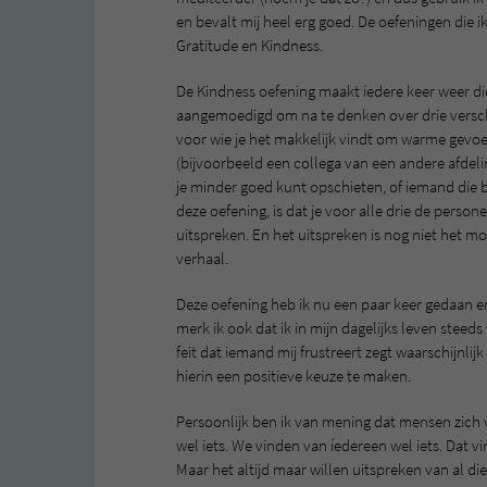
en bevalt mij heel erg goed. De oefeningen die i
Gratitude en Kindness.
De Kindness oefening maakt iedere keer weer die
aangemoedigd om na te denken over drie verschi
voor wie je het makkelijk vindt om warme gevoel
(bijvoorbeeld een collega van een andere afdeli
je minder goed kunt opschieten, of iemand die b
deze oefening, is dat je voor alle drie de pers
uitspreken. En het uitspreken is nog niet het mo
verhaal.
Deze oefening heb ik nu een paar keer gedaan en
merk ik ook dat ik in mijn dagelijks leven steed
feit dat iemand mij frustreert zegt waarschijnli
hierin een positieve keuze te maken.
Persoonlijk ben ik van mening dat mensen zich 
wel iets. We vinden van íedereen wel iets. Dat 
Maar het altijd maar willen uitspreken van al di