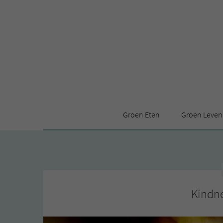
Groen Eten
Groen Leven
Receptenindex
Stijl
Producten
Huis
Leuke ding
Kindne