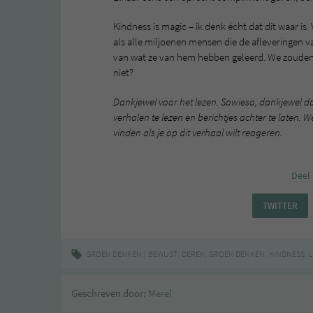
Kindness is magic – ik denk écht dat dit waar is
als alle miljoenen mensen die de afleveringen 
van wat ze van hem hebben geleerd. We zouden 
niet?
Dankjewel voor het lezen. Sowieso, dankjewel da
verhalen te lezen en berichtjes achter te laten
vinden als je op dit verhaal wilt reageren.
Deel 
TWITTER
|
,
,
,
,
GROEN DENKEN
BEWUST
DEREK
GROEN DENKEN
KINDNESS
L
Geschreven door:
Merel