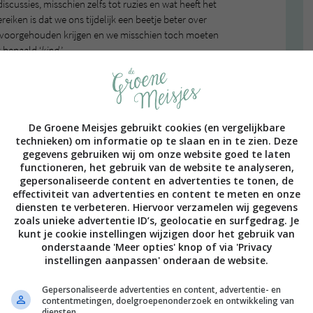
discussies, misschien zelfs tot ruzies en wat heeft het
eiken is dat we ons tijdelijk een beetje beter over
ns voorgehouden krijgen en we misschien toch moeten
t bepaald ‘
kind
.’
in het Nederlands te vertalen. Is het aardig zijn? Is het
gens mij is het een beetje een combinatie van van
n denk ik: ja, dat is kindness. Ik zal een paar
De Groene Meisjes gebruikt cookies (en vergelijkbare
technieken) om informatie op te slaan en in te zien. Deze
gegevens gebruiken wij om onze website goed te laten
looking. I’m not clever or good looking. But I’m kind.’
functioneren, het gebruik van de website te analyseren,
gepersonaliseerde content en advertenties te tonen, de
’ll go to heaven, but because when I do something bad, I
effectiviteit van advertenties en content te meten en onze
ood.’
diensten te verbeteren. Hiervoor verzamelen wij gegevens
zoals unieke advertentie ID’s, geolocatie en surfgedrag. Je
‘
kunt je cookie instellingen wijzigen door het gebruik van
onderstaande 'Meer opties' knop of via 'Privacy
instellingen aanpassen' onderaan de website.
n oprechter persoon dan hij. Als hij blij is, is hij blij.
Gepersonaliseerde advertenties en content, advertentie- en
contentmetingen, doelgroepenonderzoek en ontwikkeling van
alsof. Waarom niet? Omdat hij niet weet hoe dat werkt. Wij
diensten