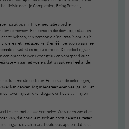
k het liefste doe zijn Compassion, Being Present,
pe indruk op mij. In de meditatie word je
llende mensen. Eén persoon die dicht bij je staat en
ens te hebben, één persoon die ‘neutraal’ voor jou is
ng, die je niet heel goed kent) en één persoon waarmee
epaalde frustraties bij jou oproept. De bedoeling van
onen een oprechte wens voor geluk en voorspoed kunt
eilijkste – maar het voelen, dat is vaak een heel ander
 het lukt me steeds beter. En los van de oefeningen,
s vaker kan denken: ik gun iedereen even veel geluk. Het
jk meer over mij dan over diegene en het is aan mij om
veel te veel met elkaar bemoeien. We vinden van alles
vinden van, dat houd je misschien nooit helemaal tegen.
e meningen die zich in ons hoofd opstapelen, dat leidt