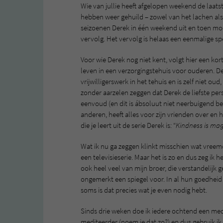
Wie van jullie heeft afgelopen weekend de laat
hebben weer gehuild – zowel van het lachen als 
seizoenen Derek in één weekend uit en toen mo
vervolg. Het vervolg is helaas een eenmalige spe
Voor wie Derek nog niet kent, volgt hier een korte
leven in een verzorgingstehuis voor ouderen. De
vrijwilligerswerk in het tehuis en is zelf niet o
zonder aarzelen zeggen dat Derek de liefste persoon
eenvoud (en dit is ábsoluut niet neerbuigend bedo
anderen, heeft alles voor zijn vrienden over en 
die je leert uit de serie Derek is: “
Kindness is mag
Wat ik nu ga zeggen klinkt misschien wat vreemd
een televisieserie. Maar het is zo en dus zeg ik h
ook heel veel van mijn broer, die verstandelij
ongemerkt een spiegel voor. In al hun goedheid 
soms is dat precies wat je even nodig hebt.
Sinds drie weken doe ik iedere ochtend een medi
mediteerder (noem je dat zo?) en dus gebruik ik