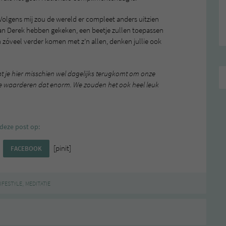
. Volgens mij zou de wereld er compleet anders uitzien
van Derek hebben gekeken, een beetje zullen toepassen
zóveel verder komen met z’n allen, denken jullie ook
t je hier misschien wel dagelijks terugkomt om onze
. We waarderen dat enorm. We zouden het ook heel leuk
deze post op:
[pinit]
FACEBOOK
,
IFESTYLE
MEDITATIE