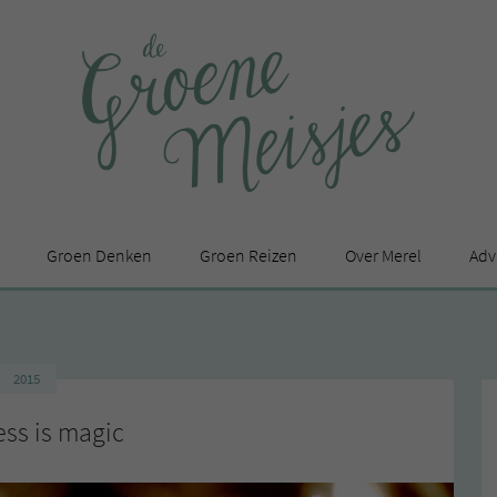
Groen Denken
Groen Reizen
Over Merel
Adv
In de media
Privacy Statement
2015
en
ss is magic