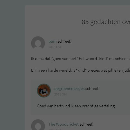
85 gedachten ove
pam
schreef:
2015 OM
Ik denk dat “goed van hart” het woord “kind” misschien 
En in een harde wereld, is “kind” precies wat jullie (en julli
degroenemeisjes
schreef:
2015 OM
Goed van hart vind ik een prachtige vertaling.
The Woodcricket
schreef:
2015 OM