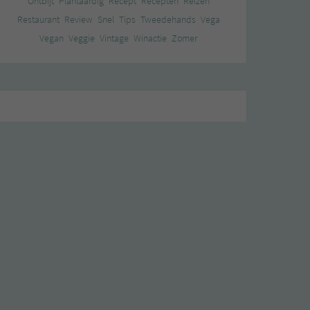
Ontbijt
Plantaardig
Recept
Recepten
Reizen
Restaurant
Review
Snel
Tips
Tweedehands
Vega
Vegan
Veggie
Vintage
Winactie
Zomer