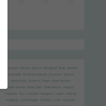
Amsterdam
Bakken
Bewust
Biologisch
Boek
Boeken
Chocolade
De Groene Meisjes
Duurzaam
Gezond
Gezondheid
Glutenvrij
Groen
Groen Denken
Groen Denken
Groen Eten
Groen Reizen
Hotspot
Hotspots
Huis
Inspiratie
Instagram
Katten
Kleding
Kringloop
Leuke Dingen
Lifestyle
Lunch
Makkelijk