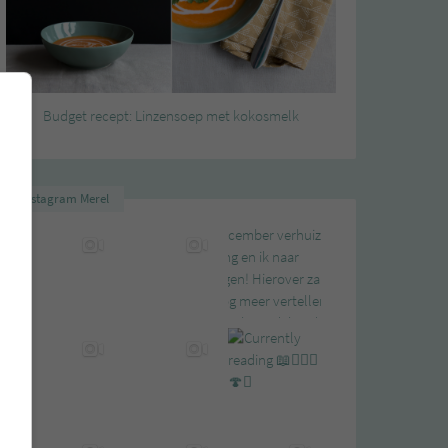
Budget recept: Linzensoep met kokosmelk
Instagram Merel