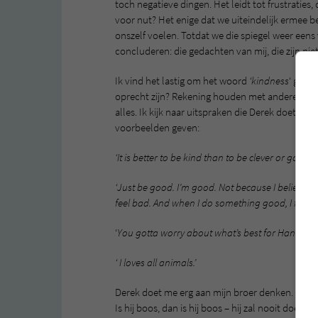
toch negatieve dingen. Het leidt tot frustraties, 
voor nut? Het enige dat we uiteindelijk ermee ber
onszelf voelen. Totdat we die spiegel weer ee
concluderen: die gedachten van mij, die zijn nie
Ik vind het lastig om het woord
‘kindness
‘ goed 
oprecht zijn? Rekening houden met anderen? Vol
alles. Ik kijk naar uitspraken die Derek doet en da
voorbeelden geven:
‘It is better to be kind than to be clever or good 
‘Just be good. I’m good. Not because I believe I
feel bad. And when I do something good, I feel g
‘
You gotta worry about what’s best for Hannah. 
‘ I loves all animals.’
Derek doet me erg aan mijn broer denken. Ik ken gee
Is hij boos, dan is hij boos – hij zal nooit doen 