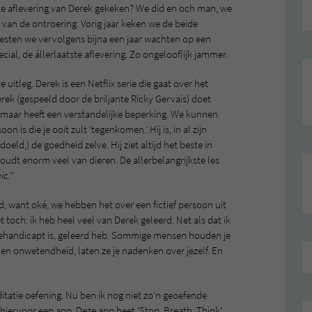
ste aflevering van Derek gekeken? We did en och man, we
van de ontroering. Vorig jaar keken we de beide
esten we vervolgens bijna een jaar wachten op een
cial, de állerlaatste aflevering. Zo ongelooflijk jammer.
 uitleg. Derek is een Netflix serie die gaat over het
rek (gespeeld door de briljante Ricky Gervais) doet
ud, maar heeft een verstandelijke beperking. We kunnen
 is die je ooit zult ‘tegenkomen.’ Hij is, in al zijn
eld,) de goedheid zelve. Hij ziet altijd het beste in
houdt enorm veel van dieren. De allerbelangrijkste les
ic.
”
, want oké, we hebben het over een fictief persoon uit
et toch: ik heb heel veel van Derek geleerd. Net als dat ik
k gehandicapt is, geleerd heb. Sommige mensen houden je
en onwetendheid, laten ze je nadenken over jezelf. En
tatie oefening. Nu ben ik nog niet zo’n geoefende
 hiervoor een app. Deze app heet ‘Stop, Breath, Think’