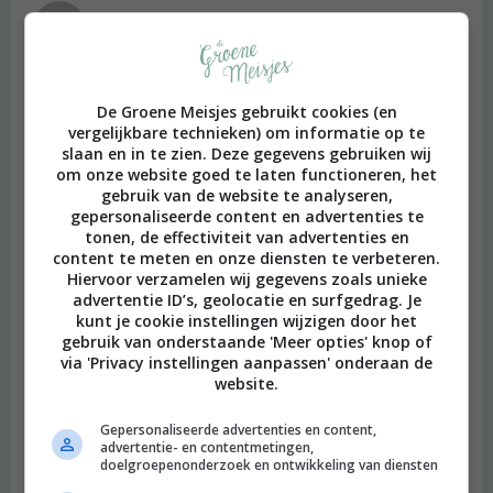
Simone
schreef:
2015 OM
Lijkt me heerlijk, ik hou van Aziatisch eten (moet ook wel als Indo
zijnde haha).
De Groene Meisjes gebruikt cookies (en
vergelijkbare technieken) om informatie op te
Beantwoorden
slaan en in te zien. Deze gegevens gebruiken wij
om onze website goed te laten functioneren, het
gebruik van de website te analyseren,
Sabrina
schreef:
gepersonaliseerde content en advertenties te
2015 OM
tonen, de effectiviteit van advertenties en
content te meten en onze diensten te verbeteren.
Ah dat ziet er zo lekker uit! Met naan erbij lijkt me super
Hiervoor verzamelen wij gegevens zoals unieke
inderdaad!
advertentie ID’s, geolocatie en surfgedrag. Je
kunt je cookie instellingen wijzigen door het
Beantwoorden
gebruik van onderstaande 'Meer opties' knop of
via 'Privacy instellingen aanpassen' onderaan de
website.
Annelies
schreef:
2015 OM
Gepersonaliseerde advertenties en content,
advertentie- en contentmetingen,
Dat ziet er weer zalig uit! Ik maak vaak Thais eten, ook met
doelgroepenonderzoek en ontwikkeling van diensten
gember, koriander en kokos. Maar deze variant ga ik nu