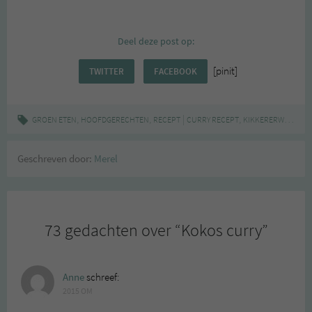
Deel deze post op:
[pinit]
TWITTER
FACEBOOK
,
,
|
,
,
GROEN ETEN
HOOFDGERECHTEN
RECEPT
CURRY RECEPT
KIKKERERWTEN
KO
Geschreven door:
Merel
73 gedachten over “
Kokos curry
”
Anne
schreef:
2015 OM