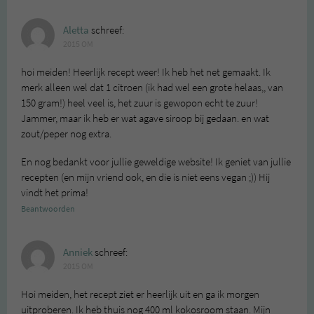
Aletta
schreef:
2015 OM
hoi meiden! Heerlijk recept weer! Ik heb het net gemaakt. Ik
merk alleen wel dat 1 citroen (ik had wel een grote helaas,, van
150 gram!) heel veel is, het zuur is gewopon echt te zuur!
Jammer, maar ik heb er wat agave siroop bij gedaan. en wat
zout/peper nog extra.
En nog bedankt voor jullie geweldige website! Ik geniet van jullie
recepten (en mijn vriend ook, en die is niet eens vegan ;)) Hij
vindt het prima!
Beantwoorden
Anniek
schreef:
2015 OM
Hoi meiden, het recept ziet er heerlijk uit en ga ik morgen
uitproberen. Ik heb thuis nog 400 ml kokosroom staan. Mijn