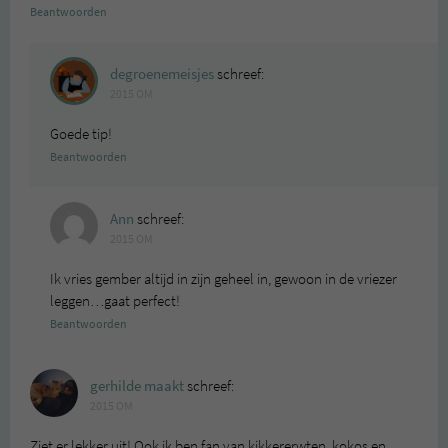
Beantwoorden
degroenemeisjes
schreef:
2015 OM
Goede tip!
Beantwoorden
Ann
schreef:
2015 OM
Ik vries gember altijd in zijn geheel in, gewoon in de vriezer
leggen…gaat perfect!
Beantwoorden
gerhilde maakt
schreef:
2015 OM
Ziet er lekker uit! Ook ik ben fan van kikkererwten, kokos en