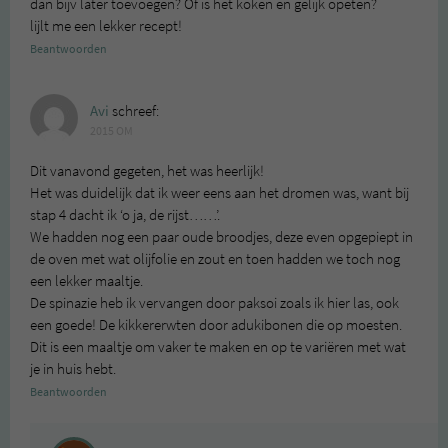
dan bijv later toevoegen? Of is het koken en gelijk opeten?
lijlt me een lekker recept!
Beantwoorden
Avi
schreef:
2015 OM
Dit vanavond gegeten, het was heerlijk!
Het was duidelijk dat ik weer eens aan het dromen was, want bij
stap 4 dacht ik ‘o ja, de rijst……’.
We hadden nog een paar oude broodjes, deze even opgepiept in
de oven met wat olijfolie en zout en toen hadden we toch nog
een lekker maaltje.
De spinazie heb ik vervangen door paksoi zoals ik hier las, ook
een goede! De kikkererwten door adukibonen die op moesten.
Dit is een maaltje om vaker te maken en op te variëren met wat
je in huis hebt.
Beantwoorden