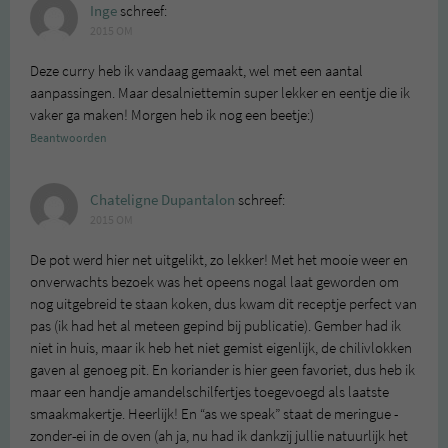
Inge
schreef:
2015 OM
Deze curry heb ik vandaag gemaakt, wel met een aantal
aanpassingen. Maar desalniettemin super lekker en eentje die ik
vaker ga maken! Morgen heb ik nog een beetje:)
Beantwoorden
Chateligne Dupantalon
schreef:
2015 OM
De pot werd hier net uitgelikt, zo lekker! Met het mooie weer en
onverwachts bezoek was het opeens nogal laat geworden om
nog uitgebreid te staan koken, dus kwam dit receptje perfect van
pas (ik had het al meteen gepind bij publicatie). Gember had ik
niet in huis, maar ik heb het niet gemist eigenlijk, de chilivlokken
gaven al genoeg pit. En koriander is hier geen favoriet, dus heb ik
maar een handje amandelschilfertjes toegevoegd als laatste
smaakmakertje. Heerlijk! En “as we speak” staat de meringue -
zonder-ei in de oven (ah ja, nu had ik dankzij jullie natuurlijk het