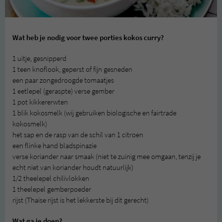
Wat heb je nodig voor twee porties kokos curry?
1 uitje, gesnipperd
1 teen knoflook, geperst of fijn gesneden
een paar zongedroogde tomaatjes
1 eetlepel (geraspte) verse gember
1 pot kikkererwten
1 blik kokosmelk (wij gebruiken biologische en fairtrade
kokosmelk)
het sap en de rasp van de schil van 1 citroen
een flinke hand bladspinazie
verse koriander naar smaak (niet te zuinig mee omgaan, tenzij je
echt niet van koriander houdt natuurlijk)
1/2 theelepel chilivlokken
1 theelepel gemberpoeder
rijst (Thaise rijst is het lekkerste bij dit gerecht)
Wat ga je doen?