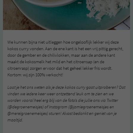
We kunnen bijna niet uitleggen hoe ongelooflijk lekker wij deze
kokos curry vonden. Aan de ene kant is het een vrij pittig gerecht,
door de gember en de chilivlokken, maar aan de andere kant
maakt de kokosmelk het mild en het citroensap (en de
citroenrasp) zorgen ervoor dat het geheel lekker fris wordt.
Kortom: wij zijn 100% verkocht!
Laat je het ons weten als je deze kokos curry gaat uitproberen? Dat
vinden we iedere keer weer ontzettend leuk om te zien en we
worden vooral heel erg blij van de foto’s die jullie ons via Twitter
(@degroenemeisjes) of Instagram (@jamiegroenemeisjes en
@merelgroenemeisjes) sturen! Alvast bedankt en geniet van je
maaltijd.