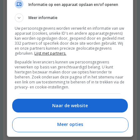
proberen. Omdat ik nogal veel sport doe ik er vaak ook nog
Informatie op een apparaat opslaan en/of openen
tempeh bij, voor de extra eiwitten. En dat vult meteen ook als
een bom, haha! Bedankt voor het recept en de inspiratie :).
Meer informatie
Beantwoorden
Uw persoonsgegevens worden verwerkt en informatie van uw
apparaat (cookies, unieke ID's en andere apparaatgegevens)
kan worden opgeslagen door, geopend door en gedeeld met
Merel
schreef:
332 partners of specifiek door deze site worden gebruikt. Wij
en onze partners kunnen precieze geolocatiegegevens
2015 OM
gebruiken.
Lijst met partners.
Alles met tempeh is lekker!
Bepaalde leveranciers kunnen uw persoonsgegevens
verwerken op basis van gerechtvaardigd belang. U kunt
Beantwoorden
hiertegen bezwaar maken door uw opties hieronder te
beheren. Zoek onderaan deze pagina of in het sitemenu naar
een link om uw toestemming te beheren of in te trekken via de
privacy- en cookie-instellingen.
Flora
schreef:
2015 OM
Naar de website
Net deze curry gegeten en jeetje wat was dát lekker!! De spinazie
wel vervangen door paksoi, omdat ik geen spinazie mag. Maar
zelfs mijn zeer-graag-vlees-etende man heeft nog een tweede
Meer opties
keer opgeschept. Dit ga ik zeker vaker maken!
Beantwoorden