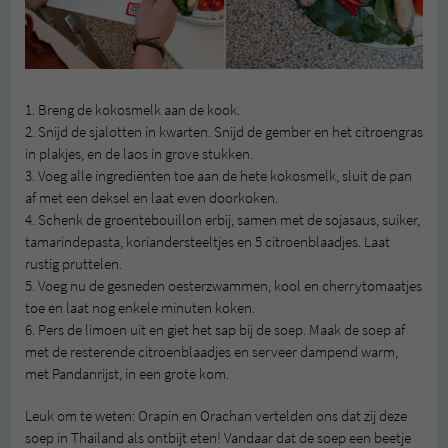
1. Breng de kokosmelk aan de kook.
2. Snijd de sjalotten in kwarten. Snijd de gember en het citroengras
in plakjes, en de laos in grove stukken.
3. Voeg alle ingrediënten toe aan de hete kokosmelk, sluit de pan
af met een deksel en laat even doorkoken.
4. Schenk de groentebouillon erbij, samen met de sojasaus, suiker,
tamarindepasta, koriandersteeltjes en 5 citroenblaadjes. Laat
rustig pruttelen.
5. Voeg nu de gesneden oesterzwammen, kool en cherrytomaatjes
toe en laat nog enkele minuten koken.
6. Pers de limoen uit en giet het sap bij de soep. Maak de soep af
met de resterende citroenblaadjes en serveer dampend warm,
met Pandanrijst, in een grote kom.
Leuk om te weten: Orapin en Orachan vertelden ons dat zij deze
soep in Thailand als ontbijt eten! Vandaar dat de soep een beetje