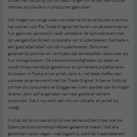
vinden het natuurlijk op hun beurt te gek om te zien wie nou die
mensen zijn die die hun producten gebruiken.
Ook kregen we vorige week wat meer te horen en te zien over hoe
het werken voor Fair Trade Original het leven van de boerinnen en
hun gezinnen aanzienlijk heeft verbeterd. De fairtrade boerinnen
zijn aangesloten bij een cooperatie van kruidenboeren. Fairtrade is
een goed alternatief voor de kruidenboeren. Ze kunnen
gezamenlijk plannen en vermijden dat ze hetzelfde verbouwen als
hun collega-boeren. De arbeidsomstandigheden zijn beter, er
wordt milieuvriendelijk gewerkt en er zijn heldere prijsafspraken.
Als boerin in Thailand kan je het, denk ik, niet beter treffen dan
wanneer je samenwerkt met Fair Trade Original. Ik ben er trots op
om hier als consument en blogger een klein aandeel aan te mogen
leveren, door zelf te genieten van heel goede en lekkere
producten. Dat is nou echt een win-win-situatie, als je het mij
vraagt.
Ik snap dat je nu waarschijnlijk wel benieuwd bent naar wat we
tijdens de kookworkshop hebben geleerd te maken. Niet alle
gerechten waren vegan – wat logisch is, want fair trade betekent