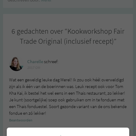
Geschreven door:
Merel
6 gedachten over “
Kookworkshop Fair
Trade Original (inclusief recept)
”
Charelle
schreef:
2017 OM
Wat een geweldig leuke dag Merel! Ik zou ook héél overweldigd
zijn als ik één van de boerinnen was. Leuk recept ook voor Tom
Kha Kai, ik bestel het wel eens in een Thais restaurant, zo lekker!
Je kunt (soortgelijke) soep ook gebruiken om in te fonduen met
een Thais fonduestel. Soort gezonde variant van de ons bekende
fondue en zó lekker!
Beantwoorden