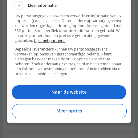
Meer informatie
Jessica J.
schreef:
Uw persoonsgegevens worden verwerkt en informatie van uw
2017 OM
apparaat (cookies, unieke ID's en andere apparaatgegevens)
kan worden opgeslagen door, geopend door en gedeeld met
332 partners of specifiek door deze site worden gebruikt. Wij
Ik neem zelf ook geregeld producten van Fair Trade Original mee
en onze partners kunnen precieze geolocatiegegevens
naar huis. Niet alleen zijn ze erg lekker, maar ook voel ik me er
gebruiken.
Lijst met partners.
beter bij. Wat een schattige dametjes, trouwens! Wat moet het
Bepaalde leveranciers kunnen uw persoonsgegevens
voor hen indrukwekkend geweest zijn om in zo’n hypermoderne
verwerken op basis van gerechtvaardigd belang. U kunt
keuken te koken!
hiertegen bezwaar maken door uw opties hieronder te
beheren. Zoek onderaan deze pagina of in het sitemenu naar
Beantwoorden
een link om uw toestemming te beheren of in te trekken via de
privacy- en cookie-instellingen.
Merel
schreef:
2017 OM
Naar de website
ja dat geloof ik ook :) Toch lieten ze zich niet uit het veld slaan
en namen ze lekker pittig de leiding!
Meer opties
Beantwoorden