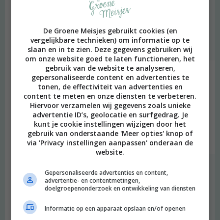
Merel
schreef:
2017 OM
De Groene Meisjes gebruikt cookies (en
Oeh, wat een goed idee!! klinkt ook heerlijk!
vergelijkbare technieken) om informatie op te
Beantwoorden
slaan en in te zien. Deze gegevens gebruiken wij
om onze website goed te laten functioneren, het
gebruik van de website te analyseren,
Financieelonafhankelijkblog
schreef:
gepersonaliseerde content en advertenties te
tonen, de effectiviteit van advertenties en
2017 OM
content te meten en onze diensten te verbeteren.
Hiervoor verzamelen wij gegevens zoals unieke
Eén van mijn lievelingsgerechten, Tom Kha Kai soep. Ontdekt in
advertentie ID’s, geolocatie en surfgedrag. Je
Thailand zelf, daarna nog vaak zelf gemaakt. Ik ga deze variant
kunt je cookie instellingen wijzigen door het
ook eens proberen, lijkt me heerlijk.
gebruik van onderstaande 'Meer opties' knop of
Beantwoorden
via 'Privacy instellingen aanpassen' onderaan de
website.
Merel
schreef:
Gepersonaliseerde advertenties en content,
2017 OM
advertentie- en contentmetingen,
doelgroepenonderzoek en ontwikkeling van diensten
Leuk om te horen! Ik vind het ook een heerlijke soep!
Informatie op een apparaat opslaan en/of openen
Beantwoorden