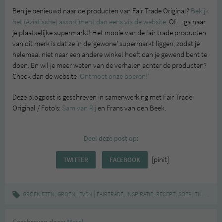
Ben je benieuwd naar de producten van Fair Trade Original?
Bekijk
het (Aziatische) assortiment dan eens via de website
. Of… ga naar
je plaatselijke supermarkt! Het mooie van de fair trade producten
van dit merk is dat ze in de ‘gewone’ supermarkt liggen, zodat je
helemaal niet naar een andere winkel hoeft dan je gewend bent te
doen. En wil je meer weten van de verhalen achter de producten?
Check dan de website
‘Ontmoet onze boeren!’
Deze blogpost is geschreven in samenwerking met Fair Trade
Original / Foto’s:
Sam van Rij
en Frans van den Beek.
Deel deze post op:
[pinit]
TWITTER
FACEBOOK
,
|
,
,
,
,
,
GROEN ETEN
GROEN LEVEN
FAIRTRADE
INSPIRATIE
RECEPT
SOEP
THAIS
VEG