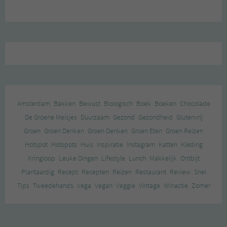
Amsterdam
Bakken
Bewust
Biologisch
Boek
Boeken
Chocolade
De Groene Meisjes
Duurzaam
Gezond
Gezondheid
Glutenvrij
Groen
Groen Denken
Groen Denken
Groen Eten
Groen Reizen
Hotspot
Hotspots
Huis
Inspiratie
Instagram
Katten
Kleding
Kringloop
Leuke Dingen
Lifestyle
Lunch
Makkelijk
Ontbijt
Plantaardig
Recept
Recepten
Reizen
Restaurant
Review
Snel
Tips
Tweedehands
Vega
Vegan
Veggie
Vintage
Winactie
Zomer