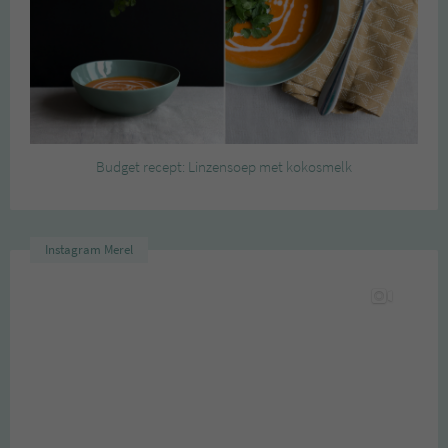
Budget recept: Linzensoep met kokosmelk
Instagram Merel