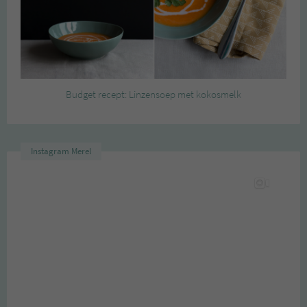
Budget recept: Linzensoep met kokosmelk
Instagram Merel