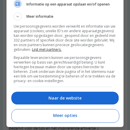
m(i)e
schreef:
Informatie op een apparaat opslaan en/of openen
2018 OM
Meer informatie
oh! Ik heb dat ook nog gedaan in de jaren 80! En dan stiekem
overal gaan plakken in de stad! En pamfletten gestencild zelfs (
Uw persoonsgegevens worden verwerkt en informatie van uw
later wel gekopieerd hoor)!
apparaat (cookies, unieke ID's en andere apparaatgegevens)
kan worden opgeslagen door, geopend door en gedeeld met
332 partners of specifiek door deze site worden gebruikt. Wij
Merci voor de tips, ik moet nog eens naar Brussel precies!
en onze partners kunnen precieze geolocatiegegevens
Beantwoorden
gebruiken.
Lijst met partners.
Bepaalde leveranciers kunnen uw persoonsgegevens
verwerken op basis van gerechtvaardigd belang. U kunt
Helene
schreef:
hiertegen bezwaar maken door uw opties hieronder te
beheren. Zoek onderaan deze pagina of in het sitemenu naar
2018 OM
een link om uw toestemming te beheren of in te trekken via de
privacy- en cookie-instellingen.
Wat leuk om te lezen. Zelf ben ik enorm vaak in Brussel omdat ik
er studeer en vind het echt een geweldige stad, vol met kunst en
musea. Het MIMA is inderdaad een heel leuk museum, na het
Naar de website
lezen van dit artikel krijg ik al meteen zin om de tentoonstelling
te gaan bezoeken, ziet er echt interessant uit. KANAL heb ik nog
Meer opties
nooit bezocht, misschien wordt het wel eens tijd om dat te doen.
Bedankt voor de tips en het inspirerende artikeltje :)