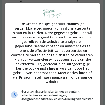
Brussel
”
Ilse
schreef:
De Groene Meisjes gebruikt cookies (en
2018 OM
vergelijkbare technieken) om informatie op te
slaan en in te zien. Deze gegevens gebruiken wij
Zo jammer dat ze zo rot tegen je deden in dat ene restaurant. En
om onze website goed te laten functioneren, het
leuk, je museumtips. Je kan in België nu ook een museumpas
gebruik van de website te analyseren,
gepersonaliseerde content en advertenties te
kopen sinds kort, dus kan nog handig zijn voor in de toekomst.
tonen, de effectiviteit van advertenties en
Beantwoorden
content te meten en onze diensten te verbeteren.
Hiervoor verzamelen wij gegevens zoals unieke
advertentie ID’s, geolocatie en surfgedrag. Je
WEcotip
schreef:
kunt je cookie instellingen wijzigen door het
2018 OM
gebruik van onderstaande 'Meer opties' knop of
via 'Privacy instellingen aanpassen' onderaan de
Wat een fantastische Art Is Shit tote bag heb je daar :D :D I love
website.
it!
Beantwoorden
Gepersonaliseerde advertenties en content,
advertentie- en contentmetingen,
doelgroepenonderzoek en ontwikkeling van diensten