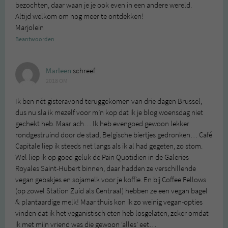
bezochten, daar waan je je ook even in een andere wereld.
Altijd welkom om nog meer te ontdekken!
Marjolein
Beantwoorden
Marleen
schreef:
2018 OM
Ik ben nét gisteravond teruggekomen van drie dagen Brussel,
dus nu sla ik mezelf voor m’n kop dat ik je blog woensdag niet
gechekt heb. Maar ach… Ik heb evengoed gewoon lekker
rondgestruind door de stad, Belgische biertjes gedronken… Café
Capitale liep ik steeds net langs als ik al had gegeten, zo stom.
Wel liep ik op goed geluk de Pain Quotidien in de Galeries
Royales Saint-Hubert binnen, daar hadden ze verschillende
vegan gebakjes en sojamelk voor je koffie. En bij Coffee Fellows
(op zowel Station Zuid als Centraal) hebben ze een vegan bagel
& plantaardige melk! Maar thuis kon ik zo weinig vegan-opties
vinden dat ik het veganistisch eten heb losgelaten, zeker omdat
ik met mijn vriend was die gewoon ‘alles’ eet…