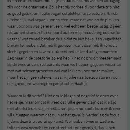
iedereen interessant moet zijn en dat kan soms wel een uitdaging
zijn voor de organisatie. Zo is het bijvoorbeeld voor deze trip niet
zo goed gelukt om leuke vegan eetplekken te selecteren. Ik heb,
uiteindelijk, wel vegan kunnen eten, maar dat was op de plekken
waar voor ons was gereserveerd wel echt een beetje lastig. Bij één
restaurant stond zelfs een bord buiten met ‘recovering course for
vegans,’ wat zoveel betekende als dat ze een hekel aan veganisten
bleken te hebben. Dat heb ik geweten, want daar heb ik ronduit
slecht gegeten en ik werd ook echt ontzettend lullig behandeld.
Zeg maar in de categorie ‘zo erg heb ik het nog nooit meegemaakt’.
Bij de twee andere restaurants waar we hebben gegeten wisten ze
met wat seizoensgroenten wel wat lekkers voor me te maken,
maar het zijn geen plekken waar ik jullie naartoe zou sturen voor
een goede, volwaardige veganistische maaltijd.
Waarom ik dit vertel? Niet om te klagen of negatief te doen over
het reisje, maar omdat ik weet dat jullie gewend zijn dat ik altijd
met allerlei leuke vegan restaurantjes en hotspots kom en ik even
wil uitleggen waarom dat nu niet het geval is. Verder lag de focus
tijdens deze trip vooral op kunst. We hebben twee ontzettend
toffe musea bezocht en een street-art tour gevolgd, dus ik heb