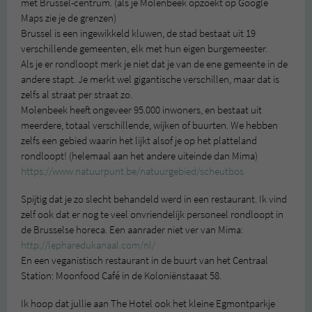
met Brussel-centrum. (als je Molenbeek opzoekt op Google
Maps zie je de grenzen)
Brussel is een ingewikkeld kluwen, de stad bestaat uit 19
verschillende gemeenten, elk met hun eigen burgemeester.
Als je er rondloopt merk je niet dat je van de ene gemeente in de
andere stapt. Je merkt wel gigantische verschillen, maar dat is
zelfs al straat per straat zo.
Molenbeek heeft ongeveer 95.000 inwoners, en bestaat uit
meerdere, totaal verschillende, wijken of buurten. We hebben
zelfs een gebied waarin het lijkt alsof je op het platteland
rondloopt! (helemaal aan het andere uiteinde dan Mima)
https://www.natuurpunt.be/natuurgebied/scheutbos
Spijtig dat je zo slecht behandeld werd in een restaurant. Ik vind
zelf ook dat er nog te veel onvriendelijk personeel rondloopt in
de Brusselse horeca. Een aanrader niet ver van Mima:
http://lepharedukanaal.com/nl/
En een veganistisch restaurant in de buurt van het Centraal
Station: Moonfood Café in de Koloniënstaaat 58.
Ik hoop dat jullie aan The Hotel ook het kleine Egmontparkje