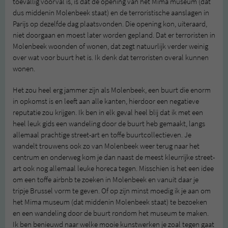
toevallig voorval is, is dat de opening van het Mima museum (dat
dus middenin Molenbeek staat) en de terroristische aanslagen in
Parijs op dezelfde dag plaatsvonden. Die opening kon, uiteraard,
niet doorgaan en moest later worden gepland. Dat er terroristen in
Molenbeek woonden of wonen, dat zegt natuurlijk verder weinig
over wat voor buurt het is. Ik denk dat terroristen overal kunnen
wonen.
Het zou heel erg jammer zijn als Molenbeek, een buurt die enorm
in opkomst is en leeft aan alle kanten, hierdoor een negatieve
reputatie zou krijgen. Ik ben in elk geval heel blij dat ik met een
heel leuk gids een wandeling door de buurt heb gemaakt, langs
allemaal prachtige street-art en toffe buurtcollectieven. Je
wandelt trouwens ook zo van Molenbeek weer terug naar het
centrum en onderweg kom je dan naast de meest kleurrijke street-
art ook nog allemaal leuke horeca tegen. Misschien is het een idee
om een toffe airbnb te zoeken in Molenbeek en vanuit daar je
tripje Brussel vorm te geven. Of op zijn minst moedig ik je aan om
het Mima museum (dat middenin Molenbeek staat) te bezoeken
en een wandeling door de buurt rondom het museum te maken.
Ik ben benieuwd naar welke mooie kunstwerken je zoal tegen gaat