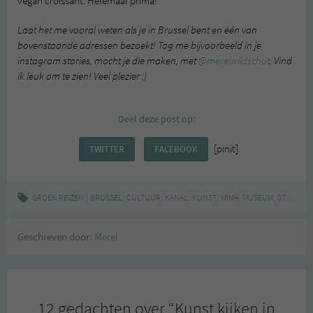
vegan croissant. Helemaal prima!
Laat het me vooral weten als je in Brussel bent en één van
bovenstaande adressen bezoekt! Tag me bijvoorbeeld in je
instagram stories, mocht je die maken, met
@merelwildschut
. Vind
ik leuk om te zien! Veel plezier :)
Deel deze post op:
[pinit]
TWITTER
FACEBOOK
|
,
,
,
,
,
,
GROEN REIZEN
BRUSSEL
CULTUUR
KANAL
KUNST
MIMA
MUSEUM
STREET ART
Geschreven door:
Merel
12 gedachten over “
Kunst kijken in