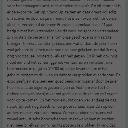
voor hedendaagse kunst, met wisselende expo’s. Op dit moment is
er de expositie ‘Get Up, Stand Up’ te zien en deze draait volledig
om activisme door de jaren heen. Het is een expo met honderden
affiches, verzameld door een Franse verzamelaar die al 21 jaar
bezig is met het verzamelen van dit werk. Volgens de verzamelaar
zijn posters de beste manier om onze geschiedenis in kaart te
brengen. Immers, ze laten precies zien wat er door de jaren heen
zoal gebeurd is. Ik heb daar nooit zo naar gekeken, omdat ik nog
nog nooit zoveel posters bij elkaar heb gezien. En ik heb ook nog
nooit iemand het achterliggende verhaal horen vertellen, over
hoe mensen in de jaren ’70/’80 bij elkaar kwamen om in het
geheim posters te drukken en deze te verspreiden over de stad. De
expo geeft je niet alleen een goed beeld van waar er door de jaren
heen zoal actie tegen is gevoerd (van de Vietnam war tot het
redden van walvissen) maar het geeft je ook de zin om zelf ergens
voor op te komen. En het mooie is, dat doen we vandaag de dag
natuurlijk ook nog steeds, en op grote schaal, maar dan op een
andere manier: via social media. We verspreiden minstens net
zoveel activistische boodschappen, maar we komen misschien
niet meer bij elkaar om ‘s nachts posters te drukken. Ik vind dat