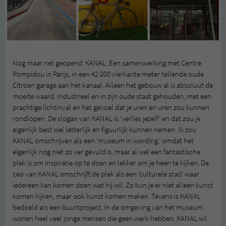
Nog maar net geopend: KANAL. Een samenwerking met Centre
Pompidou in Parijs, in een 42.000 vierkante meter tellende oude
Citroën garage aan het kanaal. Alleen het gebouw al is absoluut de
moeite waard. Industrieel en in zijn oude staat gehouden, met een
prachtige lichtinval en het gevoel dat je uren en uren zou kunnen
rondlopen. De slogan van KANAL is ‘verlies jezelf’ en dat zou je
eigenlijk best wel letterlijk en figuurlijk kunnen nemen. Ik zou
KANAL omschrijven als een ‘museum in wording,’ omdat het
eigenlijk nog niet zo ver gevuld is, maar al wel een fantastische
plek is om inspiratie op te doen en lekker om je heen te kijken. De
ceo van KANAL omschrijft de plek als een ‘culturele stad’ waar
iedereen kan komen doen wat hij wil. Zo kun je er niet alleen kunst
komen kijken, maar ook kunst komen maken. Tevens is KANAL
bedoeld als een buurtproject. In de omgeving van het museum
wonen heel veel jonge mensen die geen werk hebben. KANAL wil