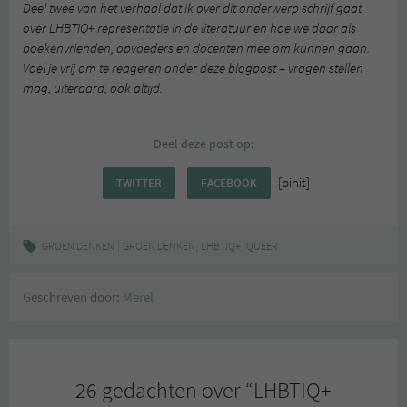
Deel twee van het verhaal dat ik over dit onderwerp schrijf gaat
over LHBTIQ+ representatie in de literatuur en hoe we daar als
boekenvrienden, opvoeders en docenten mee om kunnen gaan.
Voel je vrij om te reageren onder deze blogpost – vragen stellen
mag, uiteraard, ook altijd.
Deel deze post op:
[pinit]
TWITTER
FACEBOOK
|
,
,
GROEN DENKEN
GROEN DENKEN
LHBTIQ+
QUEER
Geschreven door:
Merel
26 gedachten over “
LHBTIQ+