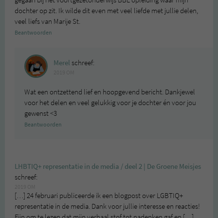
dochter op zit. Ik wilde dit even met veel liefde met jullie delen,
veel liefs van Marije St.
Beantwoorden
Merel
schreef:
2019 OM
Wat een ontzettend lief en hoopgevend bericht. Dankjewel
voor het delen en veel gelukkig voor je dochter én voor jou
gewenst <3
Beantwoorden
LHBTIQ+ representatie in de media / deel 2 | De Groene Meisjes
schreef:
2019 OM
[…] 24 februari publiceerde ik een blogpost over LGBTIQ+
representatie in de media. Dank voor jullie interesse en reacties!
Fijn om te lezen dat mijn verhaal stof tot nadenken gaf en […]