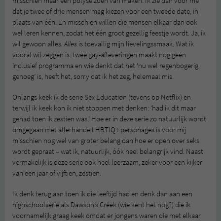
misschien maar een polyseizoen van maken. Ik zie dan voor me
dat je twee of drie mensen mag kiezen voor een tweede date, in
plaats van één. En misschien willen die mensen elkaar dan ook
wel leren kennen, zodat het één groot gezellig feestje wordt. Ja, ik
wil gewoon alles.
Alles
is toevallig mijn lievelingssmaak. Wat ik
vooral wil zeggen is: twee gay-afleveringen maakt nog geen
inclusief programma en wie denkt dat het ‘nu wel regenbogerig
genoeg’ is, heeft het, sorry dat ik het zeg, helemaal mis.
Onlangs keek ik de serie Sex Education (tevens op Netflix) en
terwijl ik keek kon ik niet stoppen met denken: ‘had ik dit maar
gehad toen ik zestien was.’ Hoe er in deze serie zo natuurlijk wordt
omgegaan met allerhande LHBTIQ+ personages is voor mij
misschien nog wel van groter belang dan hoe er open over seks
wordt gepraat – wat ik, natuurlijk, óók heel belangrijk vind. Naast
vermakelijk is deze serie ook heel leerzaam, zeker voor een kijker
van een jaar of vijftien, zestien.
Ik denk terug aan toen ik die leeftijd had en denk dan aan een
highschoolserie als Dawson’s Creek (wie kent het nog?) die ik
voornamelijk graag keek omdat er jongens waren die met elkaar