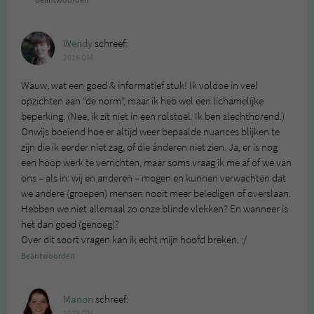
Wendy
schreef:
2019 OM
Wauw, wat een goed & informatief stuk! Ik voldoe in veel
opzichten aan “de norm”, maar ik heb wel een lichamelijke
beperking. (Nee, ik zit niet in een rolstoel. Ik ben slechthorend.)
Onwijs boeiend hoe er altijd weer bepaalde nuances blijken te
zijn die ik eerder niet zag, of die ánderen niet zien. Ja, er is nog
een hoop werk te verrichten, maar soms vraag ik me af of we van
ons – als in: wij en anderen – mogen en kunnen verwachten dat
we andere (groepen) mensen nooit meer beledigen of overslaan.
Hebben we niet allemaal zo onze blinde vlekken? En wanneer is
het dan goed (genoeg)?
Over dit soort vragen kan ik echt mijn hoofd breken. :/
Beantwoorden
Manon
schreef:
2019 OM