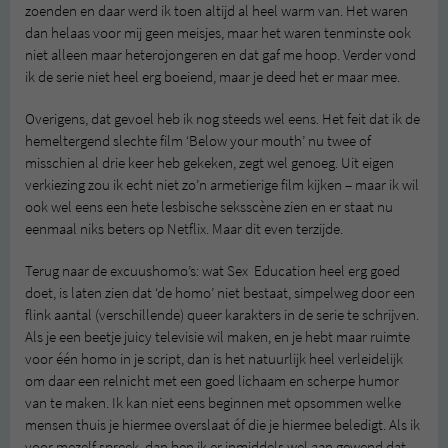
zoenden en daar werd ik toen altijd al heel warm van. Het waren
dan helaas voor mij geen meisjes, maar het waren tenminste ook
niet alleen maar heterojongeren en dat gaf me hoop. Verder vond
ik de serie niet heel erg boeiend, maar je deed het er maar mee.
Overigens, dat gevoel heb ik nog steeds wel eens. Het feit dat ik de
hemeltergend slechte film ‘Below your mouth’ nu twee of
misschien al drie keer heb gekeken, zegt wel genoeg. Uit eigen
verkiezing zou ik echt niet zo’n armetierige film kijken – maar ik wil
ook wel eens een hete lesbische seksscène zien en er staat nu
eenmaal niks beters op Netflix. Maar dit even terzijde.
Terug naar de excuushomo’s: wat Sex
Education heel erg goed
doet, is laten zien dat ‘de homo’ niet bestaat, simpelweg door een
flink aantal (verschillende) queer karakters in de serie te schrijven.
Als je een beetje juicy televisie wil maken, en je hebt maar ruimte
voor één homo in je script, dan is het natuurlijk heel verleidelijk
om daar een relnicht met een goed lichaam en scherpe humor
van te maken. Ik kan niet eens beginnen met opsommen welke
mensen thuis je hiermee overslaat óf die je hiermee beledigt. Als ik
voor mezelf spreek, dan ben ik er inmiddels wel aan gewend dat