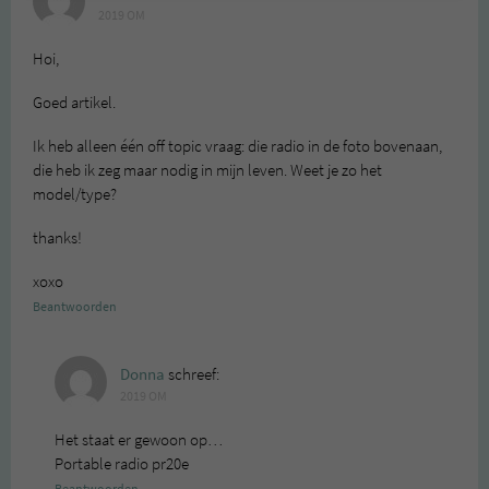
2019 OM
Hoi,
Goed artikel.
Ik heb alleen één off topic vraag: die radio in de foto bovenaan,
die heb ik zeg maar nodig in mijn leven. Weet je zo het
model/type?
thanks!
xoxo
Beantwoorden
Donna
schreef:
2019 OM
Het staat er gewoon op…
Portable radio pr20e
Beantwoorden