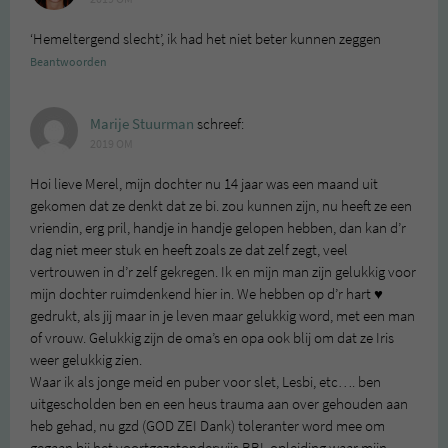
‘Hemeltergend slecht’, ik had het niet beter kunnen zeggen
Beantwoorden
Marije Stuurman
schreef:
2019 OM
Hoi lieve Merel, mijn dochter nu 14 jaar was een maand uit
gekomen dat ze denkt dat ze bi. zou kunnen zijn, nu heeft ze een
vriendin, erg pril, handje in handje gelopen hebben, dan kan d’r
dag niet meer stuk en heeft zoals ze dat zelf zegt, veel
vertrouwen in d’r zelf gekregen. Ik en mijn man zijn gelukkig voor
mijn dochter ruimdenkend hier in. We hebben op d’r hart ♥
gedrukt, als jij maar in je leven maar gelukkig word, met een man
of vrouw. Gelukkig zijn de oma’s en opa ook blij om dat ze Iris
weer gelukkig zien.
Waar ik als jonge meid en puber voor slet, Lesbi, etc…. ben
uitgescholden ben en een heus trauma aan over gehouden aan
heb gehad, nu gzd (GOD ZEI Dank) toleranter word mee om
gegaan bij het voortgezetonderwijs BBL opleiding waar mijn