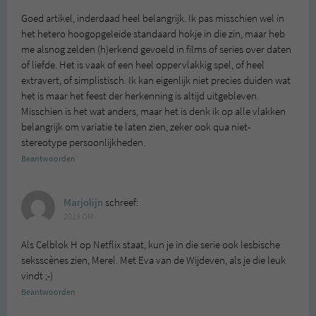
Goed artikel, inderdaad heel belangrijk. Ik pas misschien wel in
het hetero hoogopgeleide standaard hokje in die zin, maar heb
me alsnog zelden (h)erkend gevoeld in films of series over daten
of liefde. Het is vaak of een heel oppervlakkig spel, of heel
extravert, of simplistisch. Ik kan eigenlijk niet precies duiden wat
het is maar het feest der herkenning is altijd uitgebleven.
Misschien is het wat anders, maar het is denk ik op alle vlakken
belangrijk om variatie te laten zien, zeker ook qua niet-
stereotype persoonlijkheden.
Beantwoorden
Marjolijn
schreef:
2019 OM
Als Celblok H op Netflix staat, kun je in die serie ook lesbische
seksscènes zien, Merel. Met Eva van de Wijdeven, als je die leuk
vindt ;-)
Beantwoorden