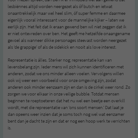
lesbiënnes altijd worden neergezet als óf butch en ietwat
onaantrekkelijk maar wel heel slim, óf super femme en daarmee
eigenlijk vooral interessant voor de mannelijke kijker – laten we
eerlijk zijn. Het feit dat ik eraan gewend ben wil niet zeggen dat ik
er niet ontevreden over ben. Het geeft me hetzelfde onaangename
gevoel als wanneer dikke personages steevast worden neergezet
als ‘de grappige’ of als de sidekick en nooit als love interest.
Representatie is álles. Sterker nog; representatie kan van
levensbelang zijn. Ieder mens wil zich kunnen identificeren met
anderen, zodat we ons minder alleen voelen. Vervolgens willen
ook wij weer een voorbeeld voor onze omgeving zijn, zodat
anderen ook minder eenzaam zijn en dan is de cirkel weer rond. Zo
zorgen we voor elkaar in onze veilige bubble. Totdat mensen
beginnen te roeptoeteren dat het nu wel een beetje een overkill
wordt, met die representatie van ‘ons soort mensen.’ Dat laat je
dan opeens weer inzien dat je soms toch nog wel wat eenzamer
bent dan je dacht te zijn en dat er nog een hoop werk te verrichten
is.