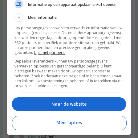
Informatie op een apparaat opslaan en/of openen
ben benieuwd naar het tweede deel!
Beantwoorden
Meer informatie
Uw persoonsgegevens worden verwerkt en informatie van uw
Silke
schreef:
apparaat (cookies, unieke ID's en andere apparaatgegevens)
kan worden opgeslagen door, geopend door en gedeeld met
2019 OM
332 partners of specifiek door deze site worden gebruikt. Wij
en onze partners kunnen precieze geolocatiegegevens
Wat is dit goed geschreven! Ik vind het heel mooi hoe je het in de
gebruiken.
Lijst met partners.
breedste zin beschrijft. Dat het ook gaat om representatie en dat
Bepaalde leveranciers kunnen uw persoonsgegevens
mensen zich willen kunnen identificeren. Daar ben ik het
verwerken op basis van gerechtvaardigd belang. U kunt
helemaal mee eens. En het is toch geweldig als we als mens dan
hiertegen bezwaar maken door uw opties hieronder te
beheren. Zoek onderaan deze pagina of in het sitemenu naar
weer een voorbeeld willen zijn en de cirkel rond maken. Ik had
een link om uw toestemming te beheren of in te trekken via de
het nooit zo op kunnen schrijven, maar vind het knap hoe jij het
privacy- en cookie-instellingen.
doet! Haha en alle date vormen die je beschrijft, fantastisch ik
zou kijken.
Naar de website
Ik ben benieuwd naar deel 2! Liefs
Beantwoorden
Meer opties
Deidre
schreef: