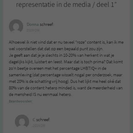
representatie in de media / deel 1
”
Donna
schreef:
2019 OM
Alhoewel ik niet vind dat er nu teveel “roze” content is, kan ik me
wel voorstellen dat dat op een bepaald punt zou zijn.
Je geeft aan dat je je slechts in 10-20% van herkent in wat je
dagelijks kijkt, luistert en leest. Maar dat is toch prima? Dat komt
zo’n beetje overeen met het percentage LHBTIQ+ in de
samenleving (dat percentage wisselt nogal per onderzoek, maar
met 20% is de schatting vrij hoog). Dus het lijkt me heel oké dat
80% van de content hetero minded is, want de meerderheid van
de mensheid IS nu eenmaal hetero.
Beantwoorden
C
schreef:
2019 OM