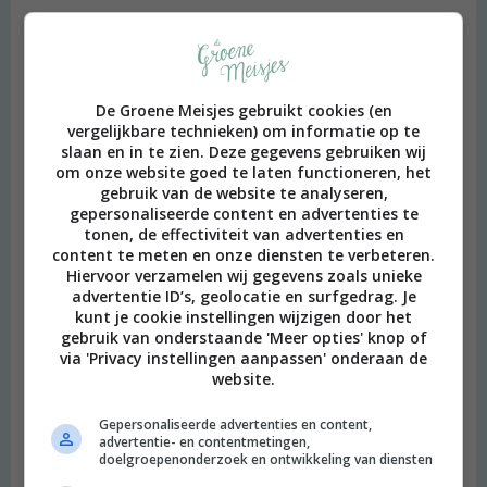
Dyan
schreef:
2019 OM
<3 fijne post, Merel
De Groene Meisjes gebruikt cookies (en
Beantwoorden
vergelijkbare technieken) om informatie op te
slaan en in te zien. Deze gegevens gebruiken wij
om onze website goed te laten functioneren, het
Veerle
schreef:
gebruik van de website te analyseren,
2019 OM
gepersonaliseerde content en advertenties te
tonen, de effectiviteit van advertenties en
Dank voor deze blog. En below her mouth? Mega guilty,
content te meten en onze diensten te verbeteren.
Hiervoor verzamelen wij gegevens zoals unieke
ontelbaar vaak gekeken. En dan hebben we het nog niet gehad
advertentie ID’s, geolocatie en surfgedrag. Je
over Anne+ (en dan vooral de aflevering met Esther, hallo zeg).
kunt je cookie instellingen wijzigen door het
Neem aan dat je Anne+ kent? Zo niet, aanrader (Youtube)! X
gebruik van onderstaande 'Meer opties' knop of
Beantwoorden
via 'Privacy instellingen aanpassen' onderaan de
website.
Eva
schreef:
Gepersonaliseerde advertenties en content,
2019 OM
advertentie- en contentmetingen,
doelgroepenonderzoek en ontwikkeling van diensten
Wat een heerlijke post, Merel. Je slaat de spijker op z’n kop! Ik