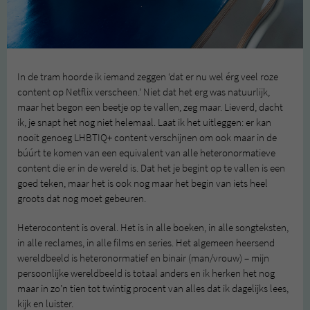
In de tram hoorde ik iemand zeggen ‘dat er nu wel érg veel roze
content op Netflix verscheen.’ Niet dat het erg was natuurlijk,
maar het begon een beetje op te vallen, zeg maar. Lieverd, dacht
ik, je snapt het nog niet helemaal. Laat ik het uitleggen: er kan
nooit genoeg LHBTIQ+ content verschijnen om ook maar in de
búúrt te komen van een equivalent van alle heteronormatieve
content die er in de wereld is. Dat het je begint op te vallen is een
goed teken, maar het is ook nog maar het begin van iets heel
groots dat nog moet gebeuren.
Heterocontent is overal. Het is in alle boeken, in alle songteksten,
in alle reclames, in alle films en series. Het algemeen heersend
wereldbeeld is heteronormatief en binair (man/vrouw) – mijn
persoonlijke wereldbeeld is totaal anders en ik herken het nog
maar in zo’n tien tot twintig procent van alles dat ik dagelijks lees,
kijk en luister.