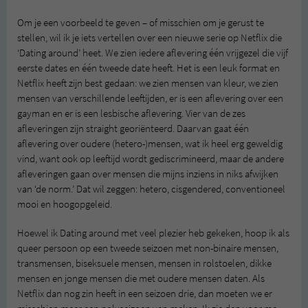
Om je een voorbeeld te geven – of misschien om je gerust te
stellen, wil ik je iets vertellen over een nieuwe serie op Netflix die
‘Dating around’ heet. We zien iedere aflevering één vrijgezel die vijf
eerste dates en één tweede date heeft. Het is een leuk format en
Netflix heeft zijn best gedaan: we zien mensen van kleur, we zien
mensen van verschillende leeftijden, er is een aflevering over een
gayman en er is een lesbische aflevering. Vier van de zes
afleveringen zijn straight georiënteerd. Daarvan gaat één
aflevering over oudere (hetero-)mensen, wat ik heel erg geweldig
vind, want ook op leeftijd wordt gediscrimineerd, maar de andere
afleveringen gaan over mensen die mijns inziens in niks afwijken
van ‘de norm.’ Dat wil zeggen: hetero, cisgendered, conventioneel
mooi en hoogopgeleid.
Hoewel ik Dating around met veel plezier heb gekeken, hoop ik als
queer persoon op een tweede seizoen met non-binaire mensen,
transmensen, biseksuele mensen, mensen in rolstoelen, dikke
mensen en jonge mensen die met oudere mensen daten. Als
Netflix dan nog zin heeft in een seizoen drie, dan moeten we er