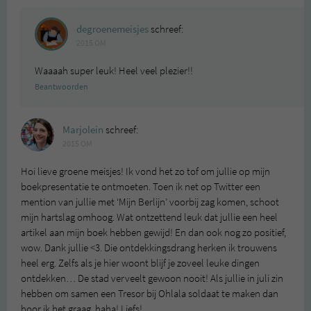
degroenemeisjes
schreef:
2015 OM
Waaaah super leuk! Heel veel plezier!!
Beantwoorden
Marjolein
schreef:
2015 OM
Hoi lieve groene meisjes! Ik vond het zo tof om jullie op mijn
boekpresentatie te ontmoeten. Toen ik net op Twitter een
mention van jullie met ‘Mijn Berlijn’ voorbij zag komen, schoot
mijn hartslag omhoog. Wat ontzettend leuk dat jullie een heel
artikel aan mijn boek hebben gewijd! En dan ook nog zo positief,
wow. Dank jullie <3. Die ontdekkingsdrang herken ik trouwens
heel erg. Zelfs als je hier woont blijf je zoveel leuke dingen
ontdekken… De stad verveelt gewoon nooit! Als jullie in juli zin
hebben om samen een Tresor bij Ohlala soldaat te maken dan
hoor ik het graag, haha! Liefs!