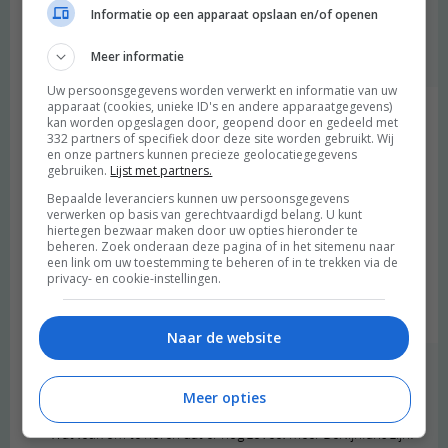
update over ons boek volgt over een tijdje. Als er iets meer te
Informatie op een apparaat opslaan en/of openen
vertellen is zeg maar ;)
Meer informatie
Beantwoorden
Uw persoonsgegevens worden verwerkt en informatie van uw
apparaat (cookies, unieke ID's en andere apparaatgegevens)
Deborah
schreef:
kan worden opgeslagen door, geopend door en gedeeld met
332 partners of specifiek door deze site worden gebruikt. Wij
2015 OM
en onze partners kunnen precieze geolocatiegegevens
gebruiken.
Lijst met partners.
Inmiddels 3x in Berlijn geweest en ook ik ben verliefd, en dat
Bepaalde leveranciers kunnen uw persoonsgegevens
terwjjl ik helemaal geen stadsmens ben. Ik vind het een heerlijke
verwerken op basis van gerechtvaardigd belang. U kunt
stad, zelfs mijn moeder die eigenlijk niets met Duitsland had is
hiertegen bezwaar maken door uw opties hieronder te
sinds ons eerste bezoek helemaal om. Zo fijn dat er zoveel leuke
beheren. Zoek onderaan deze pagina of in het sitemenu naar
een link om uw toestemming te beheren of in te trekken via de
(bio)winkels te vinden zijn. Ik ga het boek zeker kopen, want er is
privacy- en cookie-instellingen.
nog zoveel te ontdekken.
Beantwoorden
Naar de website
degroenemeisjes
schreef:
2015 OM
Meer opties
Wat leuk om te horen dat er nog zoveel meer Berlijnfans zijn!