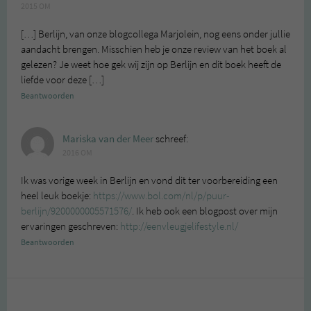
2015 OM
[…] Berlijn, van onze blogcollega Marjolein, nog eens onder jullie
aandacht brengen. Misschien heb je onze review van het boek al
gelezen? Je weet hoe gek wij zijn op Berlijn en dit boek heeft de
liefde voor deze […]
Beantwoorden
Mariska van der Meer
schreef:
2016 OM
Ik was vorige week in Berlijn en vond dit ter voorbereiding een
heel leuk boekje:
https://www.bol.com/nl/p/puur-
berlijn/9200000005571576/
. Ik heb ook een blogpost over mijn
ervaringen geschreven:
http://eenvleugjelifestyle.nl/
Beantwoorden