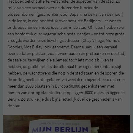
Het boek belicht allerlei verschillende aspecten van de stad. Zo
rol je van een verhaal over de duizenden bloeiende
bloesembomen (geschonken door Japan, na de val van de muur)
in de lente, in een hoofdstuk over bewuste Berlijners – er wonen
sinds oudsher een hoop idealisten in de stad. Oh, daar hebben we
een hoofdstuk over vegetarische restaurantjes – en tot onze grote
vreugde worden onze lievelings adressen (Chay Village, Momo’s,
Goodies, Mos Eisley) ook genoemd. Daarna lees ik een verhaal
over verlaten plekken, zoals zwembaden en pretparken in de stad,
de saaie buitenwijken die allemaal toch iets moois blijken te
hebben, de graffiti-artists die allemaal hun eigen herkenbare stijl
hebben, de wachttorens die nog in de stad staan en de sporen die
de oorlog heeft achtergelaten. Zo weet ik nu bijvoorbeeld dat er in
meer dan 1000 plaatsen in Europa 50.000 gedenkstenen met
namen van oorlog-slachtoffers erop liggen. 6000 daarvan liggen in
Berlijn. Zo struikel je dus bijna letterlijk over de geschiedenis van
de stad.