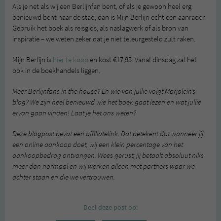
Als je net als wij een Berlijnfan bent, of als je gewoon heel erg
benieuwd bent naar de stad, dan is Mijn Berlijn echt een aanrader.
Gebruik het boek als reisgids, als naslagwerk of als bron van
inspiratie – we weten zeker dat je niet teleurgesteld zult raken.
Mijn Berlijn is
hier te koop
en kost €17,95. Vanaf dinsdag zal het
ook in de boekhandels liggen.
Meer Berlijnfans in the house? En wie van jullie volgt Marjolein’s
blog? We zijn heel benieuwd wie het boek gaat lezen en wat jullie
ervan gaan vinden! Laat je het ons weten?
Deze blogpost bevat een affiliatelink. Dat betekent dat wanneer jij
een online aankoop doet, wij een klein percentage van het
aankoopbedrag ontvangen. Wees gerust; jij betaalt absoluut niks
meer dan normaal en wij werken alleen met partners waar we
achter staan en die we vertrouwen.
Deel deze post op: