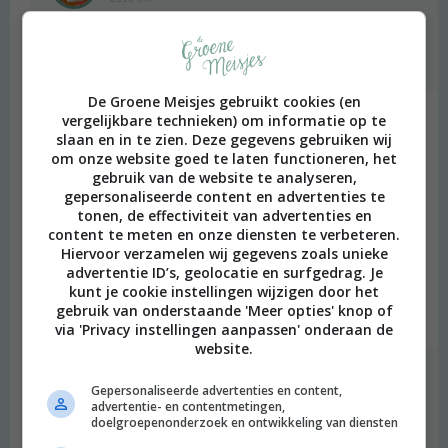
Leuk! veel plezier!
Beantwoorden
De Groene Meisjes gebruikt cookies (en
vergelijkbare technieken) om informatie op te
Kathy
schreef:
slaan en in te zien. Deze gegevens gebruiken wij
2015 OM
om onze website goed te laten functioneren, het
gebruik van de website te analyseren,
Ik heb net even een paar stukjes op de Berlijnblog gelezen en ik
gepersonaliseerde content en advertenties te
vind het echt vet. Marjolijn ziet er ook uit als een leuke, frisse en
tonen, de effectiviteit van advertenties en
spontane meid. Ik word er helemaal enthousiast vond. On a side
content te meten en onze diensten te verbeteren.
note; is het ook interessant om te lezen hoe bepaalde delen van
Hiervoor verzamelen wij gegevens zoals unieke
het schrijf- en uitgeefproces van haar boek verliep. Iets waar ik bij
advertentie ID’s, geolocatie en surfgedrag. Je
kunt je cookie instellingen wijzigen door het
jullie inmiddels ook zeeer benieuwd naar ben!
gebruik van onderstaande 'Meer opties' knop of
Beantwoorden
via 'Privacy instellingen aanpassen' onderaan de
website.
degroenemeisjes
schreef:
Gepersonaliseerde advertenties en content,
2015 OM
advertentie- en contentmetingen,
doelgroepenonderzoek en ontwikkeling van diensten
Tof is haar blog he? En Marjolein is heel lief en leuk. Jaaa, een