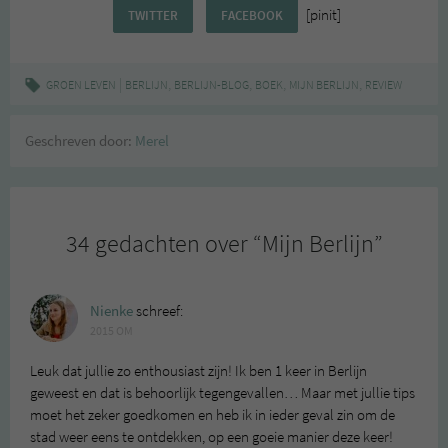
[pinit]
TWITTER
FACEBOOK
|
,
,
,
,
GROEN LEVEN
BERLIJN
BERLIJN-BLOG
BOEK
MIJN BERLIJN
REVIEW
Geschreven door:
Merel
34 gedachten over “
Mijn Berlijn
”
Nienke
schreef:
2015 OM
Leuk dat jullie zo enthousiast zijn! Ik ben 1 keer in Berlijn
geweest en dat is behoorlijk tegengevallen… Maar met jullie tips
moet het zeker goedkomen en heb ik in ieder geval zin om de
stad weer eens te ontdekken, op een goeie manier deze keer!