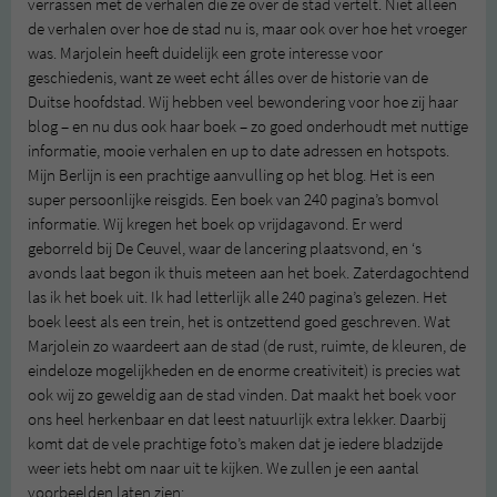
verrassen met de verhalen die ze over de stad vertelt. Niet alleen
de verhalen over hoe de stad nu is, maar ook over hoe het vroeger
was. Marjolein heeft duidelijk een grote interesse voor
geschiedenis, want ze weet echt álles over de historie van de
Duitse hoofdstad. Wij hebben veel bewondering voor hoe zij haar
blog – en nu dus ook haar boek – zo goed onderhoudt met nuttige
informatie, mooie verhalen en up to date adressen en hotspots.
Mijn Berlijn is een prachtige aanvulling op het blog. Het is een
super persoonlijke reisgids. Een boek van 240 pagina’s bomvol
informatie. Wij kregen het boek op vrijdagavond. Er werd
geborreld bij De Ceuvel, waar de lancering plaatsvond, en ‘s
avonds laat begon ik thuis meteen aan het boek. Zaterdagochtend
las ik het boek uit. Ik had letterlijk alle 240 pagina’s gelezen. Het
boek leest als een trein, het is ontzettend goed geschreven. Wat
Marjolein zo waardeert aan de stad (de rust, ruimte, de kleuren, de
eindeloze mogelijkheden en de enorme creativiteit) is precies wat
ook wij zo geweldig aan de stad vinden. Dat maakt het boek voor
ons heel herkenbaar en dat leest natuurlijk extra lekker. Daarbij
komt dat de vele prachtige foto’s maken dat je iedere bladzijde
weer iets hebt om naar uit te kijken. We zullen je een aantal
voorbeelden laten zien: