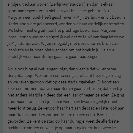
eindje uit elkaar wonen (Berlijn-Amsterdam) en dan is elkaar
spontaan tegenkomen niet iets wat heel snel gebeurt. Nu
Marjolein een boek heeft geschreven – Mijn Berlijn, – en dit boek in
Nederland werd gelanceerd, konden we haar eindelijk ontmoeten.
We keken heel erg uit naar het prachtige boek, maar Marjolein
leren kennen was toch eigenlijk wel net zo leuk! Vandaag laten we
je Mijn Berlijn zien. Wij zijn megablij met deze enorme bron van
inspiratie en kunnen niet wachten om het boek in juli, als we
eindelijk weer naar Berlijn gaan, te gaan raadplegen.
Als je ons blog al wat langer volgt, dan weet je dat wij enorme
Berlijnfans zijn. We komen er nu een jaar of acht heel regelmatig
en we raken gewoon niet op deze stad uitgekeken. Er komt een
keer een moment dat we naar Berlijn gaan verhuizen, dat kan bijna
niet anders. Marjolein deed dat, een jaar of negen geleden. Ze ging
voor haar studie een tijdje naar Berlijn en kwam eigenlijk nooit
meer ècht terug. Ze verloor haar hart aan de stad en later ook aan
haar Duitse vriend en zodoende is ze nu een echte Berlijnse
geworden. Ze kent de stad op haar duimpje, weet de allerbeste
plekken te vinden en weet je op haar blog iedere keer weer te