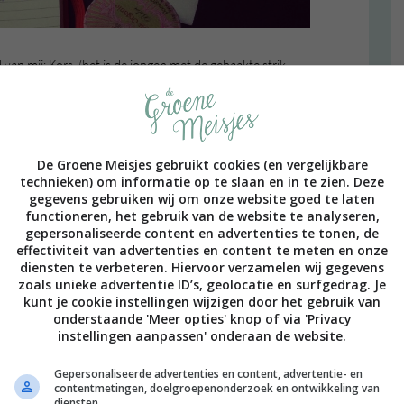
van mij: Kors. (het is de jongen met de gehaakte strik,
ors heeft een halfjaar in New York gewoond. Het was
 dat beter dan bij Vinies Deli in de Haarlemmerstraat?
 lekkere sappen en verse theetjes, maar ook een
ie volgens mij vegan is. Verder is Vinies Deli ingericht
en. Kortom: love this place!
De Groene Meisjes gebruikt cookies (en vergelijkbare
technieken) om informatie op te slaan en in te zien. Deze
gegevens gebruiken wij om onze website goed te laten
functioneren, het gebruik van de website te analyseren,
gepersonaliseerde content en advertenties te tonen, de
effectiviteit van advertenties en content te meten en onze
diensten te verbeteren. Hiervoor verzamelen wij gegevens
zoals unieke advertentie ID’s, geolocatie en surfgedrag. Je
kunt je cookie instellingen wijzigen door het gebruik van
onderstaande 'Meer opties' knop of via 'Privacy
instellingen aanpassen' onderaan de website.
Gepersonaliseerde advertenties en content, advertentie- en
contentmetingen, doelgroepenonderzoek en ontwikkeling van
diensten