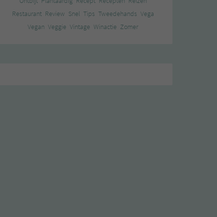
Ontbijt
Plantaardig
Recept
Recepten
Reizen
Restaurant
Review
Snel
Tips
Tweedehands
Vega
Vegan
Veggie
Vintage
Winactie
Zomer