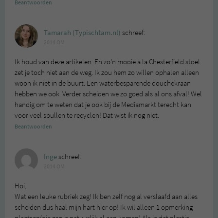
Beantwoorden
Tamarah (Typischtam.nl)
schreef:
2014 OM
Ik houd van deze artikelen. En zo’n mooie a la Chesterfield stoel
zet je toch niet aan de weg. Ik zou hem zo willen ophalen alleen
woon ik niet in de buurt. Een waterbesparende douchekraan
hebben we ook. Verder scheiden we zo goed als al ons afval! Wel
handig om te weten dat je ook bij de Mediamarkt terecht kan
voor veel spullen te recyclen! Dat wist ik nog niet.
Beantwoorden
Inge
schreef:
2014 OM
Hoi,
Wat een leuke rubriek zeg! Ik ben zelf nog al verslaafd aan alles
scheiden dus haal mijn hart hier op! Ik wil alleen 1 opmerking
plaatsen(die zag je natuurlijk al aan komen) Als je dat plastic