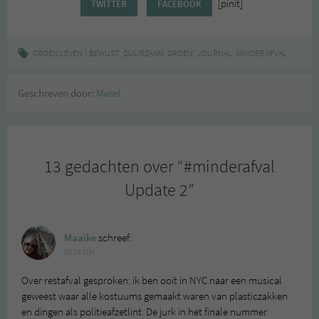
[pinit]
TWITTER
FACEBOOK
|
,
,
,
,
GROEN LEVEN
BEWUST
DUURZAAM
GROEN
JOURNAL
MINDER AFVAL
Geschreven door:
Merel
13 gedachten over “
#minderafval
Update 2
”
Maaike
schreef:
2014 OM
Over restafval gesproken: ik ben ooit in NYC naar een musical
geweest waar alle kostuums gemaakt waren van plasticzakken
en dingen als politieafzetlint. De jurk in het finale nummer