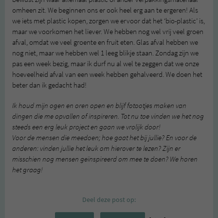
omheen zit. We beginnen ons er ook heel erg aan te ergeren! Als
we iets met plastic kopen, zorgen we ervoor dat het ‘bio-plastic’ is,
maar we voorkomen het liever. We hebben nog wel vrij veel groen
afval, omdat we veel groente en fruit eten. Glas afval hebben we
nog niet, maar we hebben wel 1 leeg blikje staan. Zondag zijn we
pas een week bezig, maar ik durf nu al wel te zeggen dat we onze
hoeveelheid afval van een week hebben gehalveerd. We doen het
beter dan ik gedacht had!
Ik houd mijn ogen en oren open en blijf fotootjes maken van
dingen die me opvallen of inspireren. Tot nu toe vinden we het nog
steeds een erg leuk project en gaan we vrolijk door!
Voor de mensen die meedoen; hoe gaat het bij jullie? En voor de
anderen: vinden jullie het leuk om hierover te lezen? Zijn er
misschien nog mensen geïnspireerd om mee te doen? We horen
het graag!
Deel deze post op: