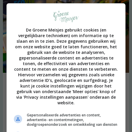
De Groene Meisjes gebruikt cookies (en
vergelijkbare technieken) om informatie op te
slaan en in te zien. Deze gegevens gebruiken wij
om onze website goed te laten functioneren, het
gebruik van de website te analyseren,
gepersonaliseerde content en advertenties te
tonen, de effectiviteit van advertenties en
content te meten en onze diensten te verbeteren.
Hiervoor verzamelen wij gegevens zoals unieke
advertentie ID’s, geolocatie en surfgedrag. Je
kunt je cookie instellingen wijzigen door het
gebruik van onderstaande 'Meer opties' knop of
via 'Privacy instellingen aanpassen' onderaan de
Naast de tapbakken bij Delicious Food, vonden we dit toch wel de
website.
topper van de week: een Ecover Refillsysteem bij Eco-Logisch, een
bouwmarkt waar we vanmorgen iets over schreven op De Groene
Gepersonaliseerde advertenties en content,
Meisjes. Je kan hier dus met je lege verpakkingen Ecover
advertentie- en contentmetingen,
reinigingsmiddelen terecht, om ze weer te vullen. Minder afval!
doelgroepenonderzoek en ontwikkeling van diensten