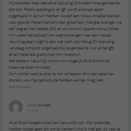
Wij scheiden heel veel afval.Gelukkig stimuleert onze gemeente
dat ook. Plastic,papier,grijs en gft wordt allemaal apart
opgehaald.In de tuin hebben we zelf een milieu-straatje: bakken
voor glas en Metal(manlief is een groot fan). Het glas brengen we
zelf weg en het metaal (blik en aluminium) sparen we op totdat
m’n vader het ophaalt om weg te brengen naar een metaal-
recycling,daar krijgt hij dan wat cash voor terug. En toevallig
vandaag compost opgehaald bij de gemeente (van al het gft-
afval),helemaal gratis,voor m’n moestuin.
Het beste is natuurlijk om zo min mogelijk afval binnen te
halen,we doen ons best.
Zo’n winkel waar je alles zo kan scheppen of in een zakje kan
storten, wow fantastisch,die hebben we hier (nog) niet.
Beantwoorden
Josée
schreef:
2014 OM
Afval thuis hergebruiken kan natuurlijk ook. Mijn pepertjes
hebben totaal geen zin om te kiemen (vind ik niet gek, tis veel te