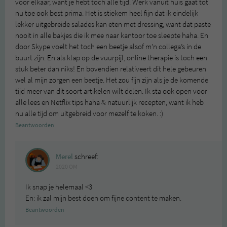
voor elkaar, want je hebt toch alle tijd. Werk vanuit huis gaat tot
nu toe ook best prima. Het is stiekem heel fijn dat ik eindelijk
lekker uitgebreide salades kan eten met dressing, want dat paste
nooit in alle bakjes die ik mee naar kantoor toe sleepte haha. En
door Skype voelt het toch een beetje alsof m’n collega’s in de
buurt zijn. En als klap op de vuurpijl, online therapie is toch een
stuk beter dan niks! En bovendien relativeert dit hele gebeuren
wel al mijn zorgen een beetje. Het zou fijn zijn als je de komende
tijd meer van dit soort artikelen wilt delen. Ik sta ook open voor
alle lees en Netflix tips haha & natuurlijk recepten, want ik heb
nu alle tijd om uitgebreid voor mezelf te koken. :)
Beantwoorden
Merel
schreef:
2020 OM
Ik snap je helemaal <3
En: ik zal mijn best doen om fijne content te maken.
Beantwoorden