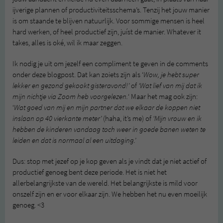
ijverige plannen of productiviteitsschema’s. Tenzij het jouw manier
is om staande te blijven natuurlijk. Voor sommige mensen is heel
hard werken, of heel productief zijn, juíst de manier. Whatever it
takes, alles is oké, wil ik maar zeggen.
Ik nodig je uit om jezelf een compliment te geven in de comments
onder deze blogpost. Dat kan zoiets zijn als ‘
Wow, je hebt super
lekker en gezond gekookt gisteravond!’
of
‘Wat lief van mij dat ik
mijn nichtje via Zoom heb voorgelezen.
‘ Maar het mag ook zijn:
‘
Wat goed van mij en mijn partner dat we elkaar de koppen niet
inslaan op 40 vierkante meter’
(haha, it’s me) of
‘Mijn vrouw en ik
hebben de kinderen vandaag toch weer in goede banen weten te
leiden en dat is normaal al een uitdaging.’
Dus: stop met jezef op je kop geven als je vindt dat je niet actief of
productief genoeg bent deze periode. Het is niet het
allerbelangrijkste van de wereld. Het belangrijkste is mild voor
onszelf zijn en er voor elkaar zijn. We hebben het nu even moeilijk
genoeg. <3