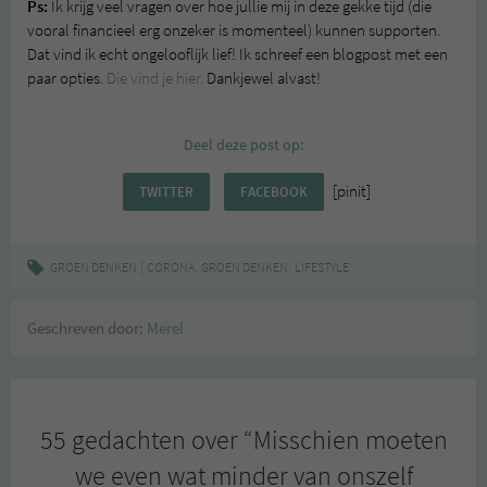
Ps:
Ik krijg veel vragen over hoe jullie mij in deze gekke tijd (die
vooral financieel erg onzeker is momenteel) kunnen supporten.
Dat vind ik echt ongelooflijk lief! Ik schreef een blogpost met een
paar opties.
Die vind je hier.
Dankjewel alvast!
Deel deze post op:
[pinit]
TWITTER
FACEBOOK
|
,
,
GROEN DENKEN
CORONA
GROEN DENKEN
LIFESTYLE
Geschreven door:
Merel
55 gedachten over “
Misschien moeten
we even wat minder van onszelf