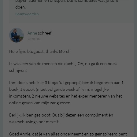
blijven ademen en ontspan. Dat is soms alles wat je kunt
doen.
Beantwoorden
Anne
schreef:
2020 OM
Hele fijne blogpost, thanks Merel.
Ik was een van de mensen die dacht, ‘Oh, nu ga ik een boek
schrijven’.
Inmiddels heb ik er 3 blogs ‘uitgepoept’, ben ik begonnen aan 1
boek, 1 ebook (moet volgende week af i.v.m. mogelijke
inkomsten), 2 nieuwe websites én het experimenteren van het
online geven van mijn zanglessen.
Eerlijk, ik ben gesloopt. Dus bij dezen een compliment én
waarschuwing voor mezelf:
Goed Annie, dat je van alles onderneemt en zo geïnspireerd bent