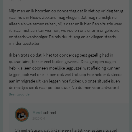
Mijn man en ik hoorden op donderdag dat ik niet op vrijdag terug
naar huis in Nieuw Zeeland mag vliegen. Dat mag namelijk nu
alleen als we samen reizen, hij is daar en ik hier. Een situatie waar
ik maar niet aan kan wennen, we voelen ons enorm ongehoord
en steeds wanhopiger. De reis duurt lang en er vliegen steeds
minder toestellen.
Ik ben trots op dat ik het tot donderdag best gezellig had in
quarantaine, lekker veel buiten geweest. De afgelopen dagen
heb ik alleen door een moeilijke legpuzzel wat afleiding kunnen
krijgen, ook wel oké. Ik ben ook wel trots op hoe helder ik steeds
aan immigratie uit kan leggen hoe fucked up onze situatie is, en
de mailtjes die ik naar politici stuur. Nu duimen voor antwoord…
Beantwoorden
Merel
schreef:
2020 OM
Oh jeetje Susan, dat lijkt me een hartstikke lastige situatie!