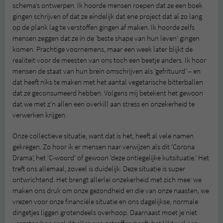
schema’s ontwerpen. Ik hoorde mensen roepen dat ze een boek
gingen schrijven of dat ze eíndelijk dat ene project dat al zo lang
op de plank lag te verstoffen gingen af maken. Ik hoorde zelfs
mensen zeggen dat ze in de ‘beste shape van hun leven’ gingen
komen. Prachtige voornemens, maar een week later blijkt de
realiteit voor de meesten van ons toch een beetje anders. Ik hoor
mensen de staat van hun brein omschrijven als ‘gefrituurd’ – en
dat heeft niks te maken met het aantal vegetarische bitterballen
dat ze geconsumeerd hebben. Volgens mij betekent het gewoon
dat we met z’n allen een overkill aan stress en onzekerheid te
verwerken krijgen.
Onze collectieve situatie, want dat is het, heeft al vele namen
gekregen. Zo hoor ik er mensen naar verwijzen als dit ‘Corona
Drama’, het ‘C-woord’ of gewoon ‘deze ontiegelijke kutsituatie.’ Het
treft ons allemaal, zoveel is duidelijk. Deze situatie is super
ontwrichtend. Het brengt allerlei onzekerheid met zich mee: we
maken ons druk om onze gezondheid en die van onze naasten, we
vrezen voor onze financiële situatie en ons dagelijkse, normale
dingetjes liggen grotendeels overhoop. Daarnaast moet je niet