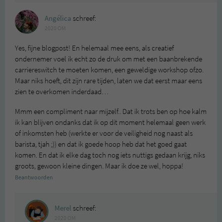
Angélica
schreef:
2020 OM
Yes, fijne blogpost! En helemaal mee eens, als creatief
ondernemer voel ik echt zo de druk om met een baanbrekende
carriereswitch te moeten komen, een geweldige workshop ofzo.
Maar niks hoeft, dit zijn rare tijden, laten we dat eerst maar eens
zien te overkomen inderdaad…
Mmm een compliment naar mijzelf.. Dat ik trots ben op hoe kalm
ik kan blijven ondanks dat ik op dit moment helemaal geen werk
of inkomsten heb (werkte er voor de veiligheid nog naast als
barista, tjah ;)) en dat ik goede hoop heb dat het goed gaat
komen. En dat ik elke dag toch nog iets nuttigs gedaan krijg, niks
groots, gewoon kleine dingen. Maar ik doe ze wel, hoppa!
Beantwoorden
Merel
schreef:
2020 OM