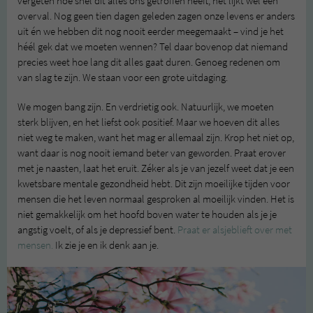
vergeten hoe snel dit alles ons getroffen heeft, het lijkt wel een
overval. Nog geen tien dagen geleden zagen onze levens er anders
uit én we hebben dit nog nooit eerder meegemaakt – vind je het
héél gek dat we moeten wennen? Tel daar bovenop dat niemand
precies weet hoe lang dit alles gaat duren. Genoeg redenen om
van slag te zijn. We staan voor een grote uitdaging.
We mogen bang zijn. En verdrietig ook. Natuurlijk, we moeten
sterk blijven, en het liefst ook positief. Maar we hoeven dit alles
niet weg te maken, want het mag er allemaal zijn. Krop het niet op,
want daar is nog nooit iemand beter van geworden. Praat erover
met je naasten, laat het eruit. Zéker als je van jezelf weet dat je een
kwetsbare mentale gezondheid hebt. Dit zijn moeilijke tijden voor
mensen die het leven normaal gesproken al moeilijk vinden. Het is
niet gemakkelijk om het hoofd boven water te houden als je je
angstig voelt, of als je depressief bent.
Praat er alsjeblieft over met
mensen.
Ik zie je en ik denk aan je.