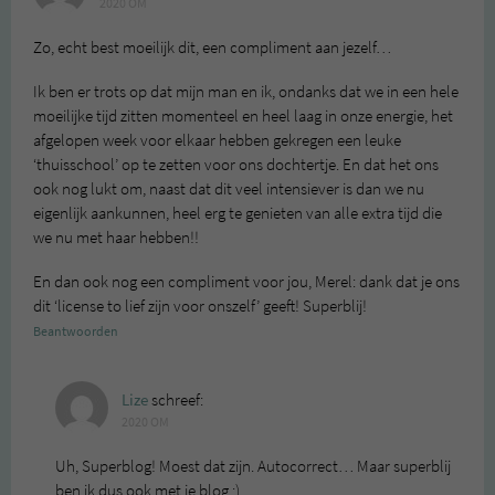
2020 OM
Zo, echt best moeilijk dit, een compliment aan jezelf…
Ik ben er trots op dat mijn man en ik, ondanks dat we in een hele
moeilijke tijd zitten momenteel en heel laag in onze energie, het
afgelopen week voor elkaar hebben gekregen een leuke
‘thuisschool’ op te zetten voor ons dochtertje. En dat het ons
ook nog lukt om, naast dat dit veel intensiever is dan we nu
eigenlijk aankunnen, heel erg te genieten van alle extra tijd die
we nu met haar hebben!!
En dan ook nog een compliment voor jou, Merel: dank dat je ons
dit ‘license to lief zijn voor onszelf’ geeft! Superblij!
Beantwoorden
Lize
schreef:
2020 OM
Uh, Superblog! Moest dat zijn. Autocorrect… Maar superblij
ben ik dus ook met je blog ;)