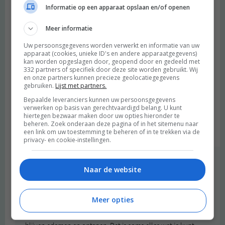
Anouk
schreef:
Informatie op een apparaat opslaan en/of openen
2020 OM
Meer informatie
Dit is zo’n fijn artikel. Ik zit in zoveel onzekerheid over mijn stage.
Ik werk op een onderzoek lab en kan niet thuiswerken en mijn
Uw persoonsgegevens worden verwerkt en informatie van uw
verslag is op een punt dat ik niet verder kan zonder meer
apparaat (cookies, unieke ID's en andere apparaatgegevens)
kan worden opgeslagen door, geopend door en gedeeld met
onderzoek te doen en dat mat nu niet. Ik word er zo onzeker van
332 partners of specifiek door deze site worden gebruikt. Wij
of ik nu straks mijn stage wel mag afronden, dat ik ga over
en onze partners kunnen precieze geolocatiegegevens
gebruiken.
Lijst met partners.
compenseren door oneindig veel nuttige klusjes in huis te
bedenken en uit te voeren en het liefst nu de beste vereie va
Bepaalde leveranciers kunnen uw persoonsgegevens
verwerken op basis van gerechtvaardigd belang. U kunt
mezelf wordt. Ja toen was ik oververmoeid door alle stress,
hiertegen bezwaar maken door uw opties hieronder te
dankjewel voor deze blog dat het allemaal niet hoeft Merel!
beheren. Zoek onderaan deze pagina of in het sitemenu naar
Beantwoorden
een link om uw toestemming te beheren of in te trekken via de
privacy- en cookie-instellingen.
Merel
schreef:
Naar de website
2020 OM
Oh, ik voel je zorgen door je berichtje heen. Ik snap je
Meer opties
helemaal <3
Hopelijk komt er snel wat meer duidelijkheid voor je. Voor nu: