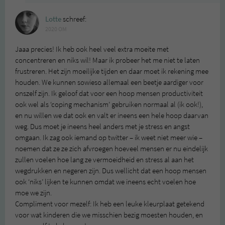
Lotte
schreef:
2020 OM
Jaaa precies! Ik heb ook heel veel extra moeite met
concentreren en niks wil! Maar ik probeer het me niet te laten
frustreren. Het zijn moeilijke tijden en daar moet ik rekening mee
houden. We kunnen sowieso allemaal een beetje aardiger voor
onszelf zijn. Ik geloof dat voor een hoop mensen productiviteit
ook wel als ‘coping mechanism’ gebruiken normaal al (ik ook!),
en nu willen we dat ook en valt er ineens een hele hoop daarvan
weg. Dus moet je ineens heel anders met je stress en angst
omgaan. Ik zag ook iemand op twitter – ik weet niet meer wie –
noemen dat ze ze zich afvroegen hoeveel mensen er nu eindelijk
zullen voelen hoe lang ze vermoeidheid en stress al aan het
wegdrukken en negeren zijn. Dus wellicht dat een hoop mensen
ook ‘niks’ lijken te kunnen omdat we ineens echt voelen hoe
moe we zijn.
Compliment voor mezelf: Ik heb een leuke kleurplaat getekend
voor wat kinderen die we misschien bezig moesten houden, en