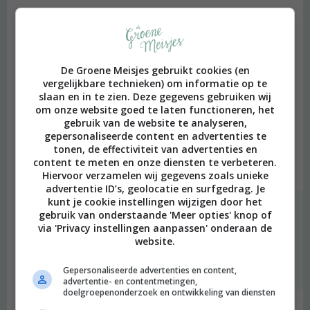
Charlotte
schreef:
2020 OM
Wow deze post had ik echt even nodig vandaag, dank je wel! Na
De Groene Meisjes gebruikt cookies (en
een hele week geprobeerd te hebben alles zo normaal mogelijk
vergelijkbare technieken) om informatie op te
door te laten gaan in een gezin waarin ineens iedereen thuis zit is
slaan en in te zien. Deze gegevens gebruiken wij
dit vandaag geknapt. Nu mag ik even stilstaan en dan zien we
om onze website goed te laten functioneren, het
vanaf morgen wel weer wat wel kan in deze rare situatie.
gebruik van de website te analyseren,
gepersonaliseerde content en advertenties te
Compliment voor mezelf is dat ik dit nu uit durf te spreken en
tonen, de effectiviteit van advertenties en
neer durf te zetten. We komen hier wel doorheen!
content te meten en onze diensten te verbeteren.
Beantwoorden
Hiervoor verzamelen wij gegevens zoals unieke
advertentie ID’s, geolocatie en surfgedrag. Je
kunt je cookie instellingen wijzigen door het
Merel
schreef:
gebruik van onderstaande 'Meer opties' knop of
2020 OM
via 'Privacy instellingen aanpassen' onderaan de
website.
Wat ontzettend goed van je Charlotte <3
Beantwoorden
Gepersonaliseerde advertenties en content,
advertentie- en contentmetingen,
doelgroepenonderzoek en ontwikkeling van diensten