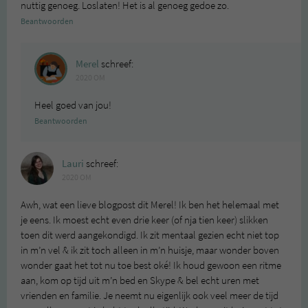
nuttig genoeg. Loslaten! Het is al genoeg gedoe zo.
Beantwoorden
Merel
schreef:
2020 OM
Heel goed van jou!
Beantwoorden
Lauri
schreef:
2020 OM
Awh, wat een lieve blogpost dit Merel! Ik ben het helemaal met
je eens. Ik moest echt even drie keer (of nja tien keer) slikken
toen dit werd aangekondigd. Ik zit mentaal gezien echt niet top
in m’n vel & ik zit toch alleen in m’n huisje, maar wonder boven
wonder gaat het tot nu toe best oké! Ik houd gewoon een ritme
aan, kom op tijd uit m’n bed en Skype & bel echt uren met
vrienden en familie. Je neemt nu eigenlijk ook veel meer de tijd