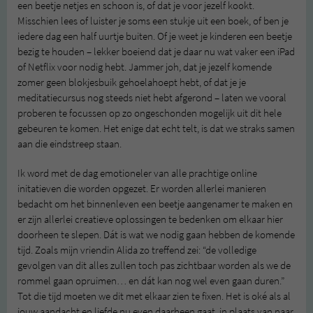
een beetje netjes en schoon is, of dat je voor jezelf kookt.
Misschien lees of luister je soms een stukje uit een boek, of ben je
iedere dag een half uurtje buiten. Of je weet je kinderen een beetje
bezig te houden – lekker boeiend dat je daar nu wat vaker een iPad
of Netflix voor nodig hebt. Jammer joh, dat je jezelf komende
zomer geen blokjesbuik gehoelahoept hebt, of dat je je
meditatiecursus nog steeds niet hebt afgerond – laten we vooral
proberen te focussen op zo ongeschonden mogelijk uit dit hele
gebeuren te komen. Het enige dat echt telt, is dat we straks samen
aan die eindstreep staan.
Ik word met de dag emotioneler van alle prachtige online
initatieven die worden opgezet. Er worden allerlei manieren
bedacht om het binnenleven een beetje aangenamer te maken en
er zijn allerlei creatieve oplossingen te bedenken om elkaar hier
doorheen te slepen. Dát is wat we nodig gaan hebben de komende
tijd. Zoals mijn vriendin Alida zo treffend zei: “de volledige
gevolgen van dit alles zullen toch pas zichtbaar worden als we de
rommel gaan opruimen… en dát kan nog wel even gaan duren.”
Tot die tijd moeten we dit met elkaar zien te fixen. Het is oké als al
jouw aandacht en liefde nu even daarheen gaat, in plaats van naar