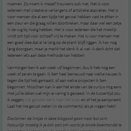
noemen. Zo noem ik mezelf trouwens ook niet. Het is voor
iedereen met creatieve verlangens of artistieke aspiraties. Het is
voor mensen die al een tijdje het gevoel hebben vast te zitten in
een sleur en die graag willen doorbreken, maar daar wel een zetje
in de rug bij nodig hebben. Het is voor iedereen die het moeilijk
vindt om tijd voor zichzelf vrij te maken. Het is voor mensen met
een goed idee dat al te lang op de plank blijft liggen. Ik kan nog
lang doorgaan, maar je merkt het denk ik al wel: ik denk écht dat
iedereen iets aan deze methode kan hebben.
Vanmorgen ben ik aan week vijf begonnen, dus ik heb nog een
week of zeven te gaan. Ik ben heel benieuwd naar welke keuzes ik
tegen die tijd heb gemaakt, of aan welke projecten ik ben
begonnen. Misschien kan ik aan het einde van de cursus nog eens
met jullie delen wat mijn ervaring is geweest. In de tussentijd zou
ik zeggen;
kijk gewoon eens naar het boek
en of het je aanspreekt.
Laat het me gerust weten (in de comments) als je vragen hebt!
Disclaimer: de linkjes in deze blogpost gaan naar bol.com.
Natuurlijk moedig ik je óók aan om vooral je lokale boekhandel te