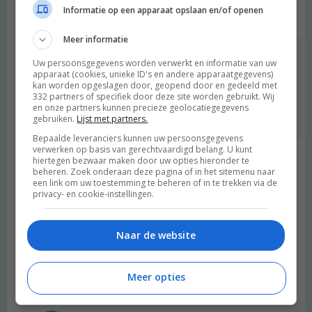
Informatie op een apparaat opslaan en/of openen
Beantwoorden
Meer informatie
Merel
schreef:
Uw persoonsgegevens worden verwerkt en informatie van uw
2020 OM
apparaat (cookies, unieke ID's en andere apparaatgegevens)
kan worden opgeslagen door, geopend door en gedeeld met
332 partners of specifiek door deze site worden gebruikt. Wij
Hebben ze inderdaad, maar dat werkte niet voor mij :)
en onze partners kunnen precieze geolocatiegegevens
Beantwoorden
gebruiken.
Lijst met partners.
Bepaalde leveranciers kunnen uw persoonsgegevens
verwerken op basis van gerechtvaardigd belang. U kunt
Steph
schreef:
hiertegen bezwaar maken door uw opties hieronder te
beheren. Zoek onderaan deze pagina of in het sitemenu naar
2020 OM
een link om uw toestemming te beheren of in te trekken via de
privacy- en cookie-instellingen.
Goeiemorgen Merel, Na het schrijven van mijn ochtendpages
dacht ik, ik dank Merel even om hier een stukje over te schrijven.
Ik heb het boek nog niet gelezen maar je artikel zette me sinds 4
Naar de website
dagen wel aan tot ochtendschrijven. En wat een fijne ervaring!
Dus dankjewel hiervoor! Liefs, Steph
Meer opties
Beantwoorden