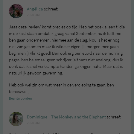
Angélica
schreef:
2020 OM
Jaaa deze ‘review’ komt precies op tijd. Heb het boek al een tijdje
in de kast staan omdat ik graag vanaf September, nu ik fulltime
ben gaan ondernemen, hiermee aan de slag. Nou is het er nog
niet van gekomen maar ik wilde er eigenlijk morgen mee gaan
beginnen :) Klinkt goed! Ben ook erg benieuwd naar de morning
pages, ben helemaal geen schrijver (althans niet analoog) dus ik
denk dat ik snel verkrampte handen ga krijgen haha. Maar dat is
natuurlijk gewoon gewenning.
Heb ook wel zin om wat meer in de verdieping te gaan, ben
benieuwd :)
Beantwoorden
Dominique ~ The Monkey and the Elephant
schreef:
2020 OM