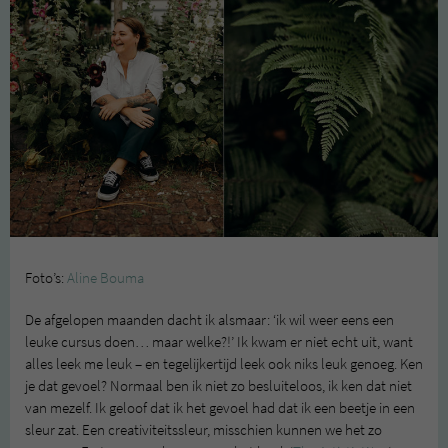
Foto’s:
Aline Bouma
De afgelopen maanden dacht ik alsmaar: ‘ik wil weer eens een
leuke cursus doen… maar welke?!’ Ik kwam er niet echt uit, want
alles leek me leuk – en tegelijkertijd leek ook niks leuk genoeg. Ken
je dat gevoel? Normaal ben ik niet zo besluiteloos, ik ken dat niet
van mezelf. Ik geloof dat ik het gevoel had dat ik een beetje in een
sleur zat. Een creativiteitssleur, misschien kunnen we het zo