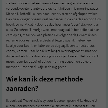
stellen (of noem het een wens of een verzoek) en dat je er de
volgende ochtend antwoord op kunt krijgen in je morning pages.
Dit heb ik letterlijk al een paar keer ervaren de afgelopen weken.
Dan zie ik dingen opeens veel helderder in dan de dag ervoor. Ook
heb ik gemerkt dat ik door de dag heen meer ‘open’ sta, voor van
alles. Zo schreef ik vorige week maandag dat ik behoefte had aan
verdieping, maar ook aan plezier. De volgende dag kwam ik een
reclame voor een podcastfestival tegen, waar ik meteen een
kaartje voor kocht, en later op de dag zag ik een toneelcursus
voorbij komen. Daar heb ik iets langer over nagedacht, maar de
dag erna heb ik me daar alsnog voor ingeschreven. Het is alsof ik
mezelf permissie geef, of dat de morning pages – en de hele
methode – me een duwtje in de rug geven.
Wie kan ik deze methode
aanraden?
Ik denk dat The Artist’s Way voor iedereen geschikt is. Heus niet
alleen voor mensen die zichzelf al artiest of kunstenaar zullen