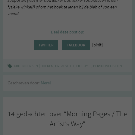
supporten (wat is er nou leuker dan lekker rondneuzen in een
fysieke winkel?) of om het boek te lenen bij de bieb of van een
vriend.
Deel deze post op:
[pinit]
TWITTER
FACEBOOK
|
,
,
,
GROEN DENKEN
BOEKEN
CREATIVITEIT
LIFESTYLE
PERSOONLIJKE ONTWIKKELING
Geschreven door:
Merel
14 gedachten over “
Morning Pages / The
Artist’s Way
”