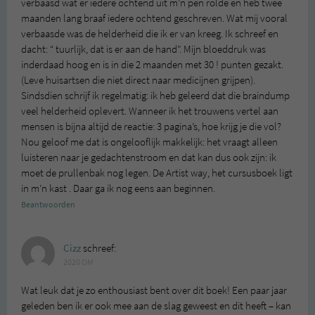
verbaasd wat er iedere ochtend uit m’n pen rolde en heb twee
maanden lang braaf iedere ochtend geschreven. Wat mij vooral
verbaasde was de helderheid die ik er van kreeg. Ik schreef en
dacht: “ tuurlijk, dat is er aan de hand”. Mijn bloeddruk was
inderdaad hoog en is in die 2 maanden met 30 ! punten gezakt.
(Leve huisartsen die niet direct naar medicijnen grijpen).
Sindsdien schrijf ik regelmatig: ik heb geleerd dat die braindump
veel helderheid oplevert. Wanneer ik het trouwens vertel aan
mensen is bijna altijd de reactie: 3 pagina’s, hoe krijg je die vol?
Nou geloof me dat is ongelooflijk makkelijk: het vraagt alleen
luisteren naar je gedachtenstroom en dat kan dus ook zijn: ik
moet de prullenbak nog legen. De Artist way, het cursusboek ligt
in m’n kast . Daar ga ik nog eens aan beginnen.
Beantwoorden
Cizz
schreef:
2020 OM
Wat leuk dat je zo enthousiast bent over dit boek! Een paar jaar
geleden ben ik er ook mee aan de slag geweest en dit heeft – kan