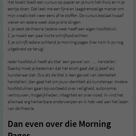
Het boekt biedt een cursus op papier en je kunt het thuis en in je
eentje doen. Dat leek me een fijne en laagdrempelige manier om
mijn creativiteit weer eens af te stoffen. De cursus beslaat twaalf
weken en iedere week doe je drie dingen:
1. je leest de theorie (iedere week heeft een eigen hoofdstuk)
2. je maakt een paar korte schrijfopdrachten
3. je schrijft iedere ochtend je morning pages (hier kom ik zo nog
uitgebreid op terug)
Ieder hoofdstuk heeft als titel ‘
een gevoel van ….. herstellen.
‘
Daarbij moet je bedenken dat het erom gaat dat jij jezelf als
kunstenaar ziet. Dus als de titel is ‘een gevoel van identeiteit
herstellen,’ dan gaat het om jouw identiteit als kunstenaar. Andere
hoofdstukken gaan bijvoorbeeld over veiligheid, autonomie,
vertrouwen, mogelijkheden, integriteit en overvloed. Ik vind het
allemaal erg herkenbare onderwerpen en ik heb veel aan het lezen
van de theorie.
Dan even over die Morning
Pages