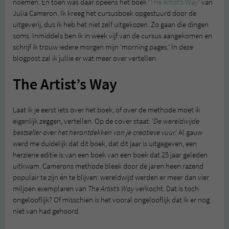
noemen. En toen was daar opeens het boek ‘
The Artist’s Way
‘ van
Julia Cameron. Ik kreeg het cursusboek opgestuurd door de
uitgeverij, dus ik heb het niet zelf uitgekozen. Zo gaan die dingen
soms. Inmiddels ben ik in week vijf van de cursus aangekomen en
schrijf ik trouw iedere morgen mijn ‘morning pages.’ In deze
blogpost zal ik jullie er wat meer over vertellen.
The Artist’s Way
Laat ik je eerst iets over het boek, of over de methode moet ik
eigenlijk zeggen, vertellen. Op de cover staat: ‘
De wereldwijde
bestseller over het herontdekken van je creatieve vuur.’
Al gauw
werd me duidelijk dat dit boek, dat dit jaar is uitgegeven, een
herziene editie is van een boek van een boek dat 25 jaar geleden
uitkwam. Camerons methode bleek door de jaren heen razend
populair te zijn én te blijven: wereldwijd werden er meer dan vier
miljoen exemplaren van
The Artist’s Way
verkocht. Dat is toch
ongelooflijk? Of misschien is het vooral ongelooflijk dat ik er nog
niet van had gehoord.