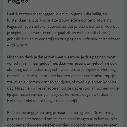
Laat ik meteen maar zeggen: die zijn volgens Julia heilig, en ik
luister daarna, dus ik schrijf ze trouw iedere ochtend. Morning
Pages schrijven betekent zoveel als dat je iedere ochtend, voordat
je begint aan je werk, eventjes gaat zitten met je notitieboek (ik
gebruik
deze
en zweer erbij) en drie pagina’s –
absoluut niet minder
– vol schrijft.
Misschien denk je dat je niet weet waarover je drie pagina’s moet
vol schrijven, maar geloof me, daar wen je aan. En geloof me ook
als ik zeg dat er iedere dag echt weer iets te schrijven is. Het mag
namelijk alles zijn. Je zou het kunnen zien als een braindump, je
zou over je dromen kunnen schrijven, of over je plannen voor de
dag. Misschien wil je reflecteren op de dag ervoor, misschien wil je
lijstjes maken van dingen die je de komende dagen wilt doen…
Het maakt niet uit, zo lang je maar schrijft.
En, heel belangrijk: zo lang je maar niet terug leest. De morning
pages zijn niet bedoeld om te lezen en ze mogen al helemaal niet
door iemand anders gelezen worden. Door het niet terug te lezen