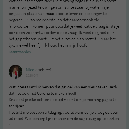
Wat een interessant idee! Die morning pages zijn dus een soort
manier om jezelf te dwingen om stil te staan bij wat er in je
omgaat in plaats van maar door te leven en die dingen te
negeren. Ik kan me voorstellen dat daardoor ook die
‘antwoorden’ komen: puur doordat je weet wat de vraag is, sta je
ook open voor antwoorden op de vraag. Ik weet nog niet of ik
het ga proberen, want ik moet al zoveel van mezelf. :) Maar het
lijkt me wel heel fijn, ik houd het in mijn hoofd!
Beantwoorden
Nicole
schreef:
2020 OM
Wat interessant! Ik herken dat gevoel van een sleur zeker. Denk
dat het ook met Corona te maken heeft.
Knap dat je elke ochtend de tijd neemt om je morning pages te
schrijven.
Het lijkt me best een uitdaging, vooral wanneer je vroeg de deur
uit moet. Wel een erg fijne manier om de dag rustig op te starten.
:)