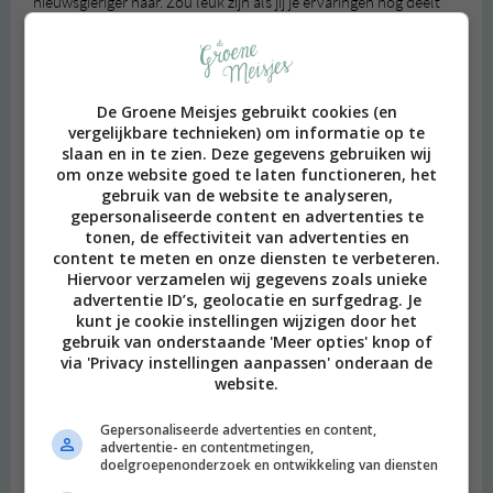
nieuwsgieriger naar. Zou leuk zijn als jij je ervaringen nog deelt
als je klaar bent met de cursus!
Beantwoorden
De Groene Meisjes gebruikt cookies (en
vergelijkbare technieken) om informatie op te
Boeken die ik de afgelopen maanden las (met winactie!) | De
slaan en in te zien. Deze gegevens gebruiken wij
Groene Meisjes
schreef:
om onze website goed te laten functioneren, het
2020 OM
gebruik van de website te analyseren,
[…] zoals jíj het wilt en stoppen met pleasen) en The Artist’s Way
gepersonaliseerde content en advertenties te
van Julia Cameron waarover ik deze blogpost schreef vorige […]
tonen, de effectiviteit van advertenties en
content te meten en onze diensten te verbeteren.
Beantwoorden
Hiervoor verzamelen wij gegevens zoals unieke
advertentie ID’s, geolocatie en surfgedrag. Je
kunt je cookie instellingen wijzigen door het
Inge
schreef:
gebruik van onderstaande 'Meer opties' knop of
2020 OM
via 'Privacy instellingen aanpassen' onderaan de
website.
Wat een fijn artikel! ‘The Artist’s Way’ staat ook al heel lang op
mijn to-dolijstje, nu ben ik er extra nieuwsgierig naar. Je
Gepersonaliseerde advertenties en content,
disclaimer vind ik ook supersympathiek, omdat boekhandels nu
advertentie- en contentmetingen,
doelgroepenonderzoek en ontwikkeling van diensten
in zwaar weer verkeren, maar wist je dat Libris ook een (affiliate)
partnerprogramma heeft? Misschien heb je daar wat aan :)