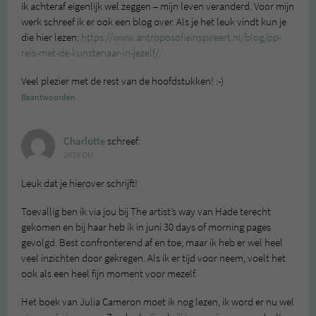
ik achteraf eigenlijk wel zeggen – mijn leven veranderd. Voor mijn
werk schreef ik er ook een blog over. Als je het leuk vindt kun je
die hier lezen:
https://www.antroposofieinspireert.nl/blog/op-
reis-met-de-kunstenaar-in-jezelf/
.
Veel plezier met de rest van de hoofdstukken! :-)
Beantwoorden
Charlotte
schreef:
2020 OM
Leuk dat je hierover schrijft!
Toevallig ben ik via jou bij The artist’s way van Hade terecht
gekomen en bij haar heb ik in juni 30 days of morning pages
gevolgd. Best confronterend af en toe, maar ik heb er wel heel
veel inzichten door gekregen. Als ik er tijd voor neem, voelt het
ook als een heel fijn moment voor mezelf.
Het boek van Julia Cameron moet ik nog lezen, ik word er nu wel