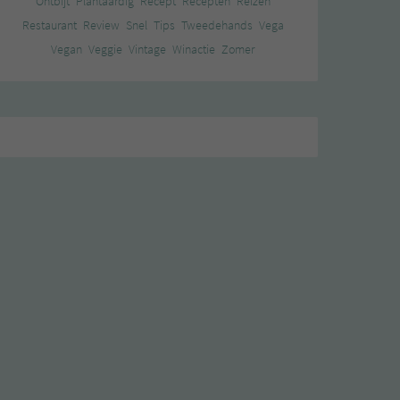
Ontbijt
Plantaardig
Recept
Recepten
Reizen
Restaurant
Review
Snel
Tips
Tweedehands
Vega
Vegan
Veggie
Vintage
Winactie
Zomer