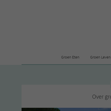
Groen Eten
Groen Leven
Receptenindex
Stijl
Producten
Huis
Leuke ding
Over gr