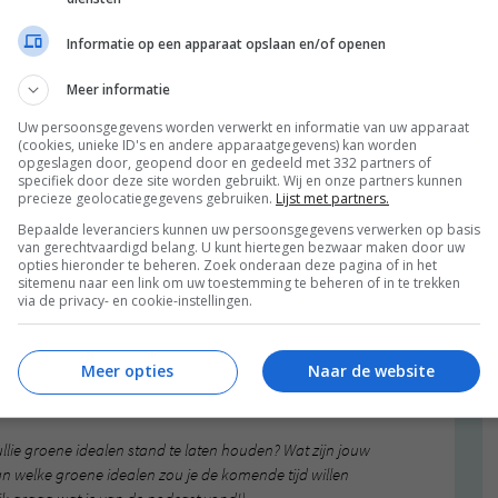
 nadenken, researchen, mijn info checken en dan nog
ikken en hoppa, we gooien hem online. Sowieso is dat
Informatie op een apparaat opslaan en/of openen
natuurlijk. Toch zeg ik eerijk dat het me flink wat tijd
 artikelen te schrijven en dat betekent dan ook dat die
Meer informatie
t iedere week zullen zijn. Wil je een beetje kwaliteit
Uw persoonsgegevens worden verwerkt en informatie van uw apparaat
an durf ik wél te zeggen: dat is wat ik meer wil gaan
(cookies, unieke ID's en andere apparaatgegevens) kan worden
de tweede heft van dit jaar.
opgeslagen door, geopend door en gedeeld met 332 partners of
specifiek door deze site worden gebruikt. Wij en onze partners kunnen
precieze geolocatiegegevens gebruiken.
Lijst met partners.
, over waarom wij veganisten zijn en hoe wij het
Bepaalde leveranciers kunnen uw persoonsgegevens verwerken op basis
ullie hebben er iets tofs van gemaakt. Bedankt
van gerechtvaardigd belang. U kunt hiertegen bezwaar maken door uw
k dit nog met Jamie heb kunnen doen, voordat zij de
opties hieronder te beheren. Zoek onderaan deze pagina of in het
et leuk gaan vinden om deze aflevering te luisteren, dus
sitemenu naar een link om uw toestemming te beheren of in te trekken
via de privacy- en cookie-instellingen.
Meer opties
Naar de website
4539454&auto_play=false&hide_related=false&show_comments=true&show
jullie groene idealen stand te laten houden? Wat zijn jouw
an welke groene idealen zou je de komende tijd willen