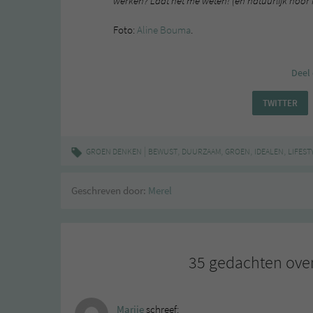
werken? Laat het me weten! (en natuurlijk hoor 
Foto:
Aline Bouma
.
Deel 
TWITTER
|
,
,
,
,
GROEN DENKEN
BEWUST
DUURZAAM
GROEN
IDEALEN
LIFEST
Geschreven door:
Merel
35 gedachten over
Marije
schreef: