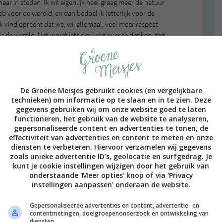
aar in steden. Ik wil eigenlijk heel graag meer de natuur
b voor de wereld, en dan bedoel ik letterlijk voor de
k vínd oprecht dat we, wij allemaal, veel meer respect
e wereld. Het is niet iets om licht over te denken, zeg
eindje van je idealen kunt afdwalen, zonder dat je het
oornamelijk aan twee dingen: ik heb te veel afleiding en
alen geconfronteerd, waardoor de aandacht gewoonweg
De Groene Meisjes gebruikt cookies (en vergelijkbare
 voorstellen dat er mensen zijn die bijvoorbeeld milieu-
technieken) om informatie op te slaan en in te zien. Deze
gegevens gebruiken wij om onze website goed te laten
s om heel actief betrokken te blijven bij de idealen die
functioneren, het gebruik van de website te analyseren,
ie dezelfde idealen hebben en je gaat sámen de straat
gepersonaliseerde content en advertenties te tonen, de
stbord op de Dam staan, maar ik begrijp steeds beter
effectiviteit van advertenties en content te meten en onze
f levendig houden van je idealen, is het ook een manier
diensten te verbeteren. Hiervoor verzamelen wij gegevens
 idealen. Sterker nog, je hoopt mensen op een idee te
zoals unieke advertentie ID’s, geolocatie en surfgedrag. Je
sprekken over groene onderwerpen, om het zo maar even
kunt je cookie instellingen wijzigen door het gebruik van
onderstaande 'Meer opties' knop of via 'Privacy
iet veel veranderen in de wereld als we allemaal
instellingen aanpassen' onderaan de website.
edehands banken gaan zitten afwachten.
Gepersonaliseerde advertenties en content, advertentie- en
doen, is goede inhoudelijke verhalen over mijn groene
contentmetingen, doelgroepenonderzoek en ontwikkeling van
lijk artikel kost gewoon echt veel meer tijd dan het
diensten