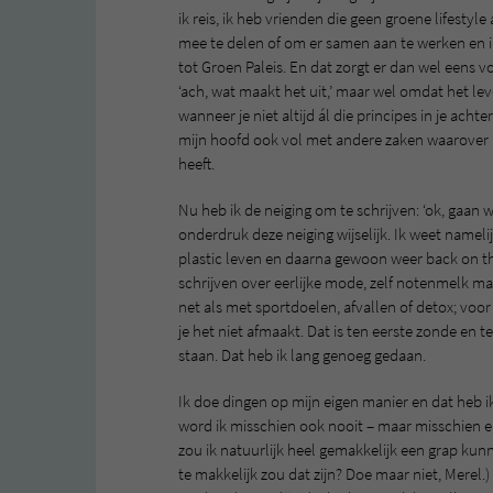
ik reis, ik heb vrienden die geen groene lifesty
mee te delen of om er samen aan te werken en i
tot Groen Paleis. En dat zorgt er dan wel eens 
‘ach, wat maakt het uit,’ maar wel omdat het l
wanneer je niet altijd ál die principes in je ach
mijn hoofd ook vol met andere zaken waarover
heeft.
Nu heb ik de neiging om te schrijven: ‘ok, gaan 
onderdruk deze neiging wijselijk. Ik weet namel
plastic leven en daarna gewoon weer back on th
schrijven over eerlijke mode, zelf notenmelk ma
net als met sportdoelen, afvallen of detox; voor 
je het niet afmaakt. Dat is ten eerste zonde en 
staan. Dat heb ik lang genoeg gedaan.
Ik doe dingen op mijn eigen manier en dat heb i
word ik misschien ook nooit – maar misschien e
zou ik natuurlijk heel gemakkelijk een grap kun
te makkelijk zou dat zijn? Doe maar niet, Merel.) 