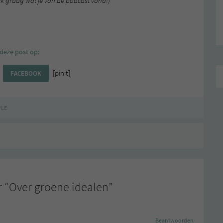
ik graag wat je van de podcast vond!)
deze post op:
[pinit]
FACEBOOK
YLE
 “
Over groene idealen
”
Beantwoorden