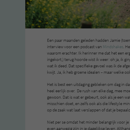
Een paar maanden geleden hadden Jamie (toen 
interview voor een podcast van
Mindshakes
. H
waarom erachter. Ik herinner me dat het een er
ingekort,) terug hoorde wist ik weer: oh ja, ik g
wat ik deed. Dat specifieke gevoel was ik de a
kwijt. Ja, ik heb groene idealen – maar welke o
Het is best een uitdaging gebleken om dag in dag
heel eerlijk over. De rush van elke dag, mee mo
gewoon. Dat is wat er gebeurt, ook als je een w
misschien doet, en zelfs ook als die lifestyle min
op de zaak wat laat verslappen of dat je bepaal
Niet per se omdat het minder belangrijk voor je
even aanwezig zijn in je dagelijkse leven. Althan