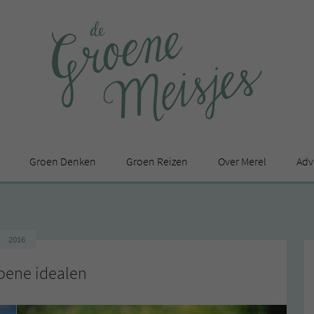
Groen Denken
Groen Reizen
Over Merel
Adv
In de media
Privacy Statement
2016
en
oene idealen