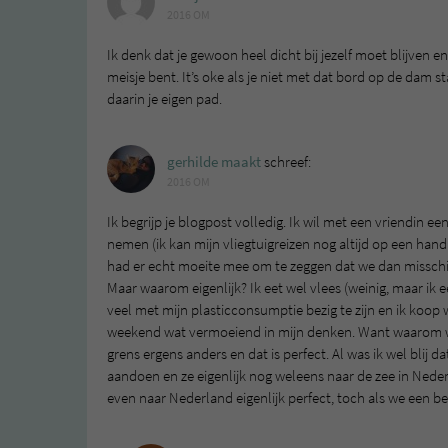
2016 OM
Ik denk dat je gewoon heel dicht bij jezelf moet blijven e
meisje bent. It’s oke als je niet met dat bord op de dam s
daarin je eigen pad.
gerhilde maakt
schreef:
2016 OM
Ik begrijp je blogpost volledig. Ik wil met een vriendin 
nemen (ik kan mijn vliegtuigreizen nog altijd op een hand 
had er echt moeite mee om te zeggen dat we dan misschi
Maar waarom eigenlijk? Ik eet wel vlees (weinig, maar ik
veel met mijn plasticconsumptie bezig te zijn en ik koop w
weekend wat vermoeiend in mijn denken. Want waarom wil 
grens ergens anders en dat is perfect. Al was ik wel blij da
aandoen en ze eigenlijk nog weleens naar de zee in Nederla
even naar Nederland eigenlijk perfect, toch als we een b