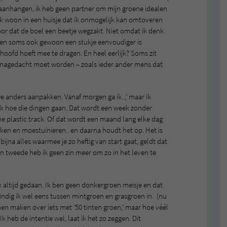
le aanhangen, ik heb geen partner om mijn groene idealen
k woon in een huisje dat ik onmogelijk kan omtoveren
voor dat de boel een beetje wegzakt. Niet omdat ik denk
even soms ook gewoon een stukje eenvoudiger is
terhoofd hoeft mee te dragen. En heel eerlijk? Soms zit
 nagedacht moet worden – zoals ieder ander mens dat
we anders aanpakken. Vanaf morgen ga ik..,’ maar ik
ijk hoe die dingen gaan. Dat wordt een week zonder
e plastic track. Of dat wordt een maand lang elke dag
ken en moestuinieren.. en daarna houdt het op. Het is
bijna alles waarmee je zo heftig van start gaat, geldt dat
ten tweede heb ik geen zin meer om zo in het leven te
k altijd gedaan. Ik ben geen donkergroen meisje en dat
indig ik wel eens tussen mintgroen en grasgroen in. (nu
nen maken over iets met ’50 tinten groen,’ maar hoe véél
Ik heb de intentie wel, laat ik het zo zeggen. Dit