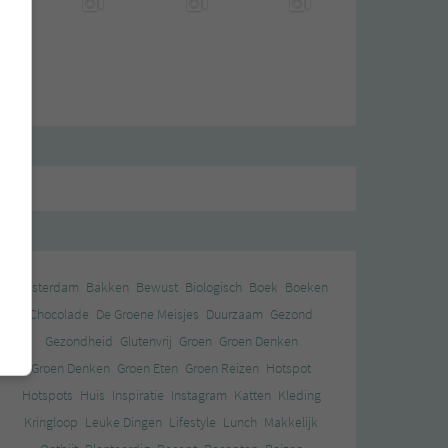
Amsterdam
Bakken
Bewust
Biologisch
Boek
Boeken
Chocolade
De Groene Meisjes
Duurzaam
Gezond
_user=true&show_reposts=false&visual=true”
Gezondheid
Glutenvrij
Groen
Groen Denken
Groen Denken
Groen Eten
Groen Reizen
Hotspot
Hotspots
Huis
Inspiratie
Instagram
Katten
Kleding
Kringloop
Leuke Dingen
Lifestyle
Lunch
Makkelijk