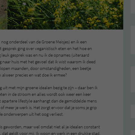
nog onderdeel van de Groene Meisjes) en ik een
et gesprek ging over veganistisch eten en het hoe en
g leuk gesprek was en nu ik de opnames (uiteraard
ing naar huis met het gevoel dat ik wist waarom ik deed
fgelopen maanden, door omstandigheden, een beetje
ok alweer precies en wat doe ik ermee?
 uit met mijn groene idealen bezig te zijn – daar ben ik
eten in de stroom en alles wordt ook weer een keer
at apartere lifestyle aanhangt dan de gemiddelde mens
 of meer je werk is. Het zorgt ervoor dat je soms je grip
de onderwerpen uit het oog verliest.
 is geworden, maar wel omdat niet al je idealen constant
s, dat geldt voor mij. Ik woon en werk in een drukke stad,