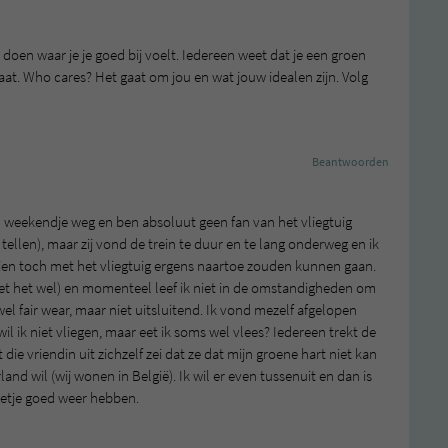
n doen waar je je goed bij voelt. Iedereen weet dat je een groen
taat. Who cares? Het gaat om jou en wat jouw idealen zijn. Volg
Beantwoorden
een weekendje weg en ben absoluut geen fan van het vliegtuig
tellen), maar zij vond de trein te duur en te lang onderweg en ik
en toch met het vliegtuig ergens naartoe zouden kunnen gaan.
 eet het wel) en momenteel leef ik niet in de omstandigheden om
el fair wear, maar niet uitsluitend. Ik vond mezelf afgelopen
ik niet vliegen, maar eet ik soms wel vlees? Iedereen trekt de
t die vriendin uit zichzelf zei dat ze dat mijn groene hart niet kan
nd wil (wij wonen in België). Ik wil er even tussenuit en dan is
eetje goed weer hebben.