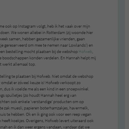
 me ook op Instagram volgt, heb ik het vaak over mijn
doen. We wonen allebei in Rotterdam (zij woonde hier
er week samen, hebben gezamenlijke vrienden, gaan
je gereserveerd om mee te nemen naar Lowlands!) en
een bestelling mocht plaatsen bij de webshop
Hofweb
,
de boodschappen konden verdelen. En Hannah helpt mij
 werkt allemaal top.
telling te plaatsen bij Hofweb. Niet omdat de webshop
aar omdat er zóveel keuze is! Hofweb verkoopt zo
n, dus ik voelde me als een kind in een snoepwinkel.
ngs spulletjes (zo houdt Hannah heel erg van
ochten ook enkele ‘verstandige’ producten om op
te zak muesli, papieren boterhamzakjes, havermelk,
huis te hebben. Ok en ik ging ook voor een reep vegan
heeft koekjes. Overigens, Hofweb levert uiteraard ook
annah en ik dan weer ergens vandaan, vandaar dat we