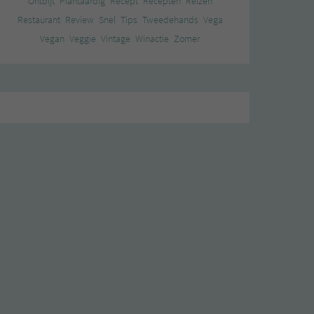
Ontbijt
Plantaardig
Recept
Recepten
Reizen
Restaurant
Review
Snel
Tips
Tweedehands
Vega
Vegan
Veggie
Vintage
Winactie
Zomer