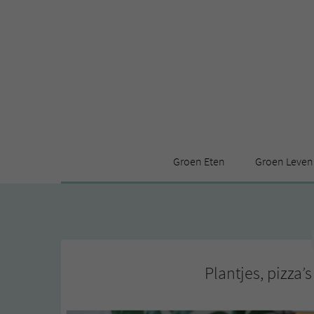
Groen Eten
Groen Leven
Receptenindex
Stijl
Producten
Huis
Leuke ding
Plantjes, pizza’