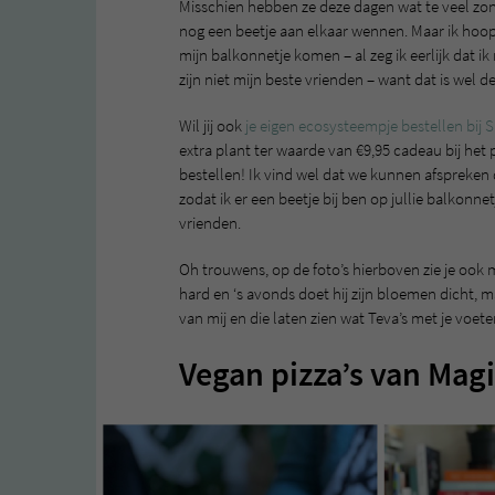
Misschien hebben ze deze dagen wat te veel zon
nog een beetje aan elkaar wennen. Maar ik hoop
mijn balkonnetje komen – al zeg ik eerlijk dat i
zijn niet mijn beste vrienden – want dat is wel d
Wil jij ook
je eigen ecosysteempje bestellen bij S
extra plant ter waarde van €9,95 cadeau bij het p
bestellen! Ik vind wel dat we kunnen afspreken 
zodat ik er een beetje bij ben op jullie balkonne
vrienden.
Oh trouwens, op de foto’s hierboven zie je ook m
hard en ‘s avonds doet hij zijn bloemen dicht, ma
van mij en die laten zien wat Teva’s met je voeten
Vegan pizza’s van Mag