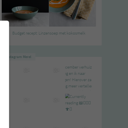
Budget recept: Linzensoep met kokosmelk
Instagram Merel