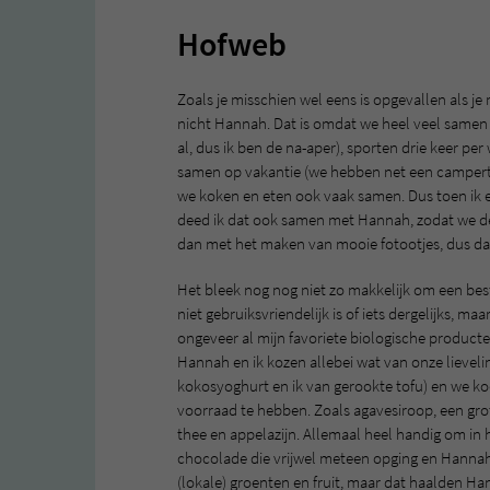
Hofweb
Zoals je misschien wel eens is opgevallen als je
nicht Hannah. Dat is omdat we heel veel samen 
al, dus ik ben de na-aper), sporten drie keer p
samen op vakantie (we hebben net een campert
we koken en eten ook vaak samen. Dus toen ik 
deed ik dat ook samen met Hannah, zodat we 
dan met het maken van mooie fotootjes, dus dat
Het bleek nog nog niet zo makkelijk om een bes
niet gebruiksvriendelijk is of iets dergelijks, m
ongeveer al mijn favoriete biologische producte
Hannah en ik kozen allebei wat van onze lieveli
kokosyoghurt en ik van gerookte tofu) en we k
voorraad te hebben. Zoals agavesiroop, een gro
thee en appelazijn. Allemaal heel handig om in 
chocolade die vrijwel meteen opging en Hannah 
(lokale) groenten en fruit, maar dat haalden H