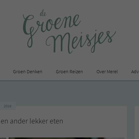
Groen Denken
Groen Reizen
Over Merel
Adv
In de media
Privacy Statement
2018
en
s en ander lekker eten