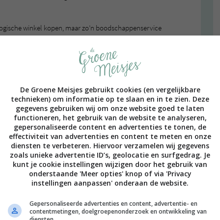
ologische winkel kopen, maar zo’n boodschappenservice
jn boodschappen op zaterdagochtend geleverd, toen
ar, en ik gewoon alleen maar de deur open hoefde te
 zien of jouw favoriete biologische producten er ook
 in de buurt bezorgen!
De Groene Meisjes gebruikt cookies (en vergelijkbare
technieken) om informatie op te slaan en in te zien. Deze
gegevens gebruiken wij om onze website goed te laten
functioneren, het gebruik van de website te analyseren,
gepersonaliseerde content en advertenties te tonen, de
effectiviteit van advertenties en content te meten en onze
diensten te verbeteren. Hiervoor verzamelen wij gegevens
zoals unieke advertentie ID’s, geolocatie en surfgedrag. Je
kunt je cookie instellingen wijzigen door het gebruik van
onderstaande 'Meer opties' knop of via 'Privacy
instellingen aanpassen' onderaan de website.
Gepersonaliseerde advertenties en content, advertentie- en
contentmetingen, doelgroepenonderzoek en ontwikkeling van
diensten