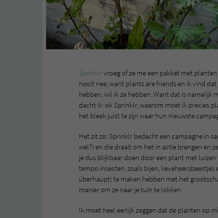
Sprinklr
vroeg of ze me een pakket met planten 
nooit nee, want plants are friends en ik vind dat
hebben, wil ik ze hebben. Want dat is namelijk 
dacht ik: ok Sprinklr, waarom moet ik precies p
het bleek juist te zijn waar hun nieuwste camp
Het zit zo: Sprinklr bedacht een campagne in 
wel?) en die draait om het in actie brengen en z
je dus blijkbaar doen door een plant met luizen
tempo insecten, zoals bijen, lieveheersbeestje
überhaupt) te maken hebben met het grootschali
manier om ze naar je tuin te lokken.
Ik moet heel eerlijk zeggen dat de planten op m